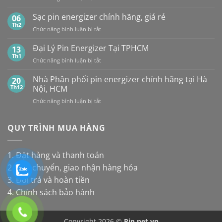
Panasonic
TP.HCM:
Giá
pin
và
UY
Pin
Sạc pin energizer chính hãng, giá rẻ
06
thay
Maxell:
TÍN,
Energizer
Th2
cho
Pin
CHIẾT
ở
Chức năng bình luận bị tắt
Mới
đèn
nào
KHẤU
Sạc
Nhất
năng
bền
CAO,
pin
Đại Lý Pin Energizer Tại TPHCM
13
lượng
hơn?
HÀNG
energizer
Th1
mặt
ở
Chức năng bình luận bị tắt
CHÍNH
chính
trời
Đại
HÃNG
hãng,
Lý
Nhà Phân phối pin energizer chính hãng tại Hà
20
giá
Pin
Th12
Nội, HCM
rẻ
Energizer
ở
Chức năng bình luận bị tắt
Tại
Nhà
TPHCM
Phân
phối
QUY TRÌNH MUA HÀNG
pin
energizer
chính
1. Đặt hàng và thanh toán
hãng
2. Vận chuyển, giao nhận hàng hóa
tại
Hà
3. Đổi trả và hoàn tiền
Nội,
4. Chính sách bảo hành
HCM
Copyright 2026 ©
Pin.net.vn