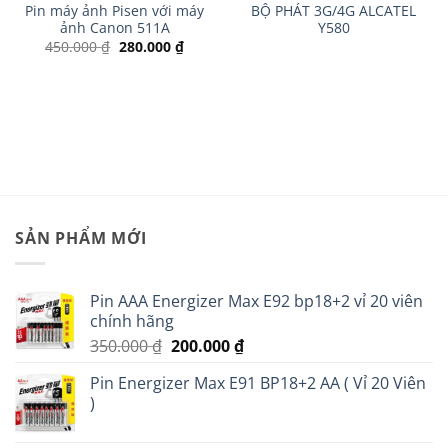
Pin máy ảnh Pisen với máy
BỘ PHÁT 3G/4G ALCATEL
ảnh Canon 511A
Y580
Giá
Giá
450.000
₫
280.000
₫
gốc
hiện
là:
tại
450.000 ₫.
là:
n
280.000 ₫.
90.000 ₫.
SẢN PHẨM MỚI
Pin AAA Energizer Max E92 bp18+2 vỉ 20 viên
chính hãng
Giá
Giá
350.000
₫
200.000
₫
gốc
hiện
Pin Energizer Max E91 BP18+2 AA ( Vỉ 20 Viên
là:
tại
)
350.000 ₫.
là:
200.000 ₫.