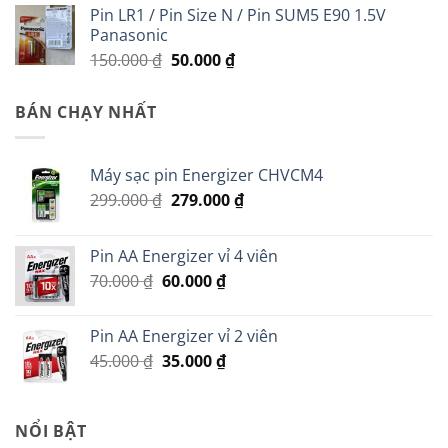
Pin LR1 / Pin Size N / Pin SUM5 E90 1.5V
Panasonic
Giá
Giá
150.000
₫
50.000
₫
gốc
hiện
là:
tại
BÁN CHẠY NHẤT
150.000 ₫.
là:
50.000 ₫.
Máy sạc pin Energizer CHVCM4
Giá
Giá
299.000
₫
279.000
₫
gốc
hiện
là:
tại
Pin AA Energizer vỉ 4 viên
299.000 ₫.
là:
Giá
Giá
70.000
₫
60.000
₫
279.000 ₫.
gốc
hiện
là:
tại
Pin AA Energizer vỉ 2 viên
70.000 ₫.
là:
Giá
Giá
45.000
₫
35.000
₫
60.000 ₫.
gốc
hiện
là:
tại
45.000 ₫.
là:
NỔI BẬT
35.000 ₫.