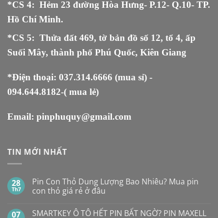
*CS 4: Hẻm 23 đường Hòa Hưng- P.12- Q.10- TP.
Hồ Chí Minh.
*CS 5
:
Thửa đất 469, tờ bản đồ số 12, tổ 4, ấp
Suối Mây, thành phố Phú Quốc, Kiên Giang
*Điện thoại:
037.314.6666
(mua sỉ) -
094.644.8182
-( mua lẻ)
Email:
pinphuquy@gmail.com
TIN MỚI NHẤT
Pin Con Thỏ Dung Lượng Bao Nhiêu? Mua pin
28
Th7
con thỏ giá rẻ ở đâu
Không
có
SMARTKEY Ô TÔ HẾT PIN BẤT NGỜ? PIN MAXELL
07
bình