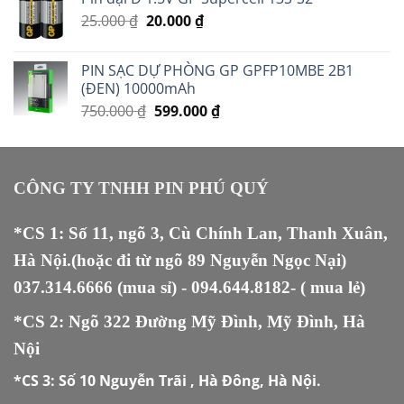
là:
tại
Giá
Giá
25.000
₫
20.000
299.000 ₫.
₫
là:
gốc
hiện
250.000 ₫.
là:
tại
PIN SẠC DỰ PHÒNG GP GPFP10MBE 2B1
25.000 ₫.
là:
(ĐEN) 10000mAh
20.000 ₫.
Giá
Giá
750.000
₫
599.000
₫
gốc
hiện
là:
tại
750.000 ₫.
là:
599.000 ₫.
CÔNG TY TNHH PIN PHÚ QUÝ
*CS 1: Số 11, ngõ 3, Cù Chính Lan, Thanh Xuân,
Hà Nội.(hoặc đi từ ngõ 89 Nguyễn Ngọc Nại)
037.314.6666
(mua sỉ) -
094.644.8182
- ( mua lẻ)
*CS 2: Ngõ 322 Đường Mỹ Đình, Mỹ Đình, Hà
Nội
*CS 3:
Số 10 Nguyễn Trãi , Hà Đông, Hà Nội.