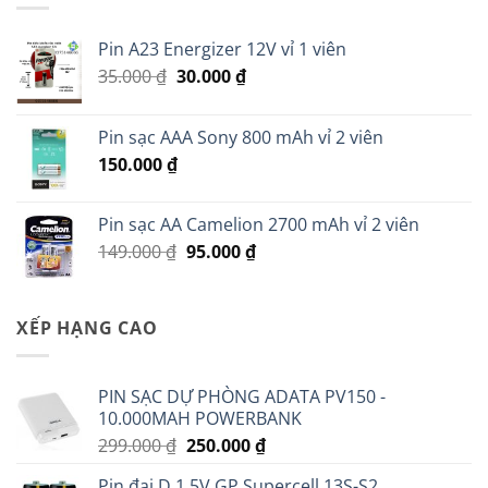
Pin A23 Energizer 12V vỉ 1 viên
Giá
Giá
35.000
₫
30.000
₫
gốc
hiện
là:
tại
Pin sạc AAA Sony 800 mAh vỉ 2 viên
35.000 ₫.
là:
150.000
₫
30.000 ₫.
Pin sạc AA Camelion 2700 mAh vỉ 2 viên
Giá
Giá
149.000
₫
95.000
₫
gốc
hiện
là:
tại
149.000 ₫.
là:
XẾP HẠNG CAO
95.000 ₫.
PIN SẠC DỰ PHÒNG ADATA PV150 -
10.000MAH POWERBANK
Giá
Giá
299.000
₫
250.000
₫
gốc
hiện
Pin đại D 1.5V GP Supercell 13S-S2