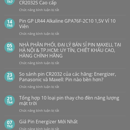
luận
Th7
CR2032S Cao cấp
ở
Pin
ở
Chức năng bình luận bị tắt
Con
SMARTKEY
Thỏ
Ô
Dung
Pin GP LR44 Alkaline GPA76F-2C10 1,5V Vỉ 10
14
Lượng
TÔ
Th5
Viên
Bao
HẾT
Nhiêu?
ở
Chức năng bình luận bị tắt
PIN
Mua
Pin
pin
BẤT
con
GP
NHÀ PHÂN PHỐI, ĐẠI LÝ BÁN SỈ PIN MAXELL TẠI
NGỜ?
05
thỏ
LR44
PIN
Th5
HÀ NỘI & TP.HCM: UY TÍN, CHIẾT KHẤU CAO,
giá
Alkaline
rẻ
MAXELL
HÀNG CHÍNH HÃNG
ở
GPA76F-
CR2032S Cao
đâu
ở
Chức năng bình luận bị tắt
2C10
cấp
NHÀ
1,5V
PHÂN
Vỉ
So sánh pin CR2032 của các hãng: Energizer,
23
PHỐI,
10
Th4
Panasonic và Maxell: Pin nào bền hơn?
ĐẠI
Viên
ở
Chức năng bình luận bị tắt
LÝ
So
BÁN
sánh
Tổng hợp 10 loại pin thay cho đèn năng lượng
SỈ
21
pin
PIN
Th4
mặt trời
CR2032
MAXELL
ở
Chức năng bình luận bị tắt
của
TẠI
Tổng
các
HÀ
hợp
Giá Pin Energizer Mới Nhất
hãng:
07
NỘI
10
Energizer,
Th2
&
ở
Chức năng bình luận bị tắt
loại