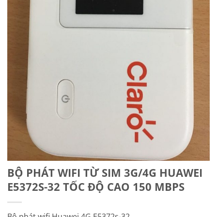
BỘ PHÁT WIFI TỪ SIM 3G/4G HUAWEI
E5372S-32 TỐC ĐỘ CAO 150 MBPS
Bộ phát wifi Huawei 4G E5372s-32