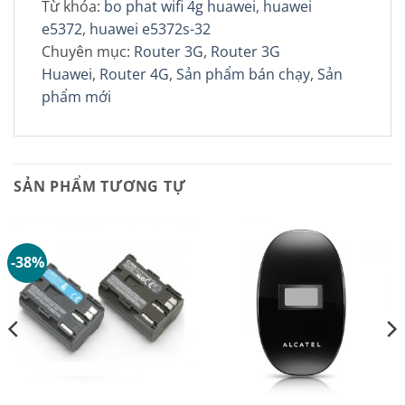
Từ khóa:
bo phat wifi 4g huawei
,
huawei
e5372
,
huawei e5372s-32
Chuyên mục:
Router 3G
,
Router 3G
Huawei
,
Router 4G
,
Sản phẩm bán chạy
,
Sản
phẩm mới
SẢN PHẨM TƯƠNG TỰ
-38%