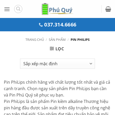
Bỏ
qua
nội
dung
037.314.6666
TRANG CHỦ
/
SẢN PHẨM
/
PIN PHILIPS
LỌC
Pin PhiLips chính hãng với chất lượng tốt nhất và giá cả
cạnh tranh. Chọn ngay sản phẩm Pin PhiLips bạn cần
và Pin Phú Quý sẽ phục vụ bạn.
Pin PhiLips là sản phẩm Pin kiềm alkaline Thương hiệu
pin hàng đầu được sản xuất trên dây truyền công nghệ
cao trên thế giới. Sản phẩm đạt tiêu chuẩn bảo vệ môi