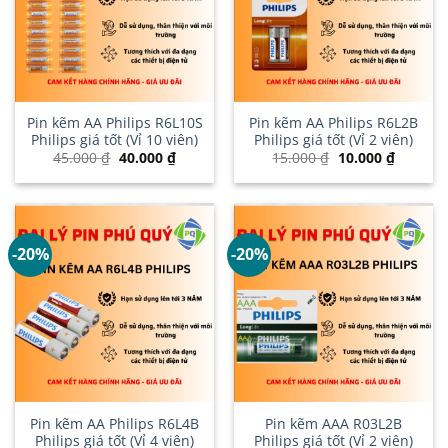
Pin kẽm AA Philips R6L10S
Pin kẽm AA Philips R6L2B
Philips giá tốt (Vỉ 10 viên)
Philips giá tốt (Vỉ 2 viên)
Giá
Giá
Giá
Giá
45.000
₫
40.000
₫
15.000
₫
10.000
₫
gốc
hiện
gốc
hiện
là:
tại
là:
tại
45.000 ₫.
là:
15.000 ₫.
là:
40.000 ₫.
10.000 ₫
-20%
-20%
Pin kẽm AA Philips R6L4B
Pin kẽm AAA R03L2B
Philips giá tốt (Vỉ 4 viên)
Philips giá tốt (Vỉ 2 viên)