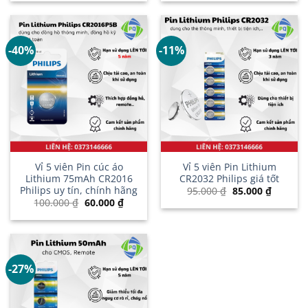
là:
tại
là:
tại
160.000 ₫.
là:
150.000 ₫.
là:
140.000 ₫.
110.00
-40%
-11%
Vỉ 5 viên Pin cúc áo
Vỉ 5 viên Pin Lithium
Lithium 75mAh CR2016
CR2032 Philips giá tốt
Philips uy tín, chính hãng
Giá
Giá
95.000
₫
85.000
₫
gốc
hiện
Giá
Giá
100.000
₫
60.000
₫
là:
tại
gốc
hiện
95.000 ₫.
là:
là:
tại
85.000 ₫
100.000 ₫.
là:
60.000 ₫.
-27%