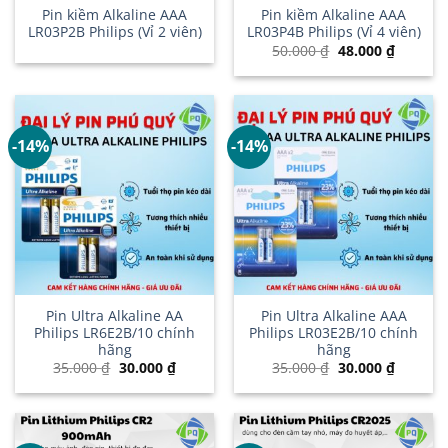
Pin kiềm Alkaline AAA
Pin kiềm Alkaline AAA
LR03P2B Philips (Vỉ 2 viên)
LR03P4B Philips (Vỉ 4 viên)
Giá
Giá
50.000
₫
48.000
₫
gốc
hiện
là:
tại
50.000 ₫.
là:
48.000 ₫
-14%
-14%
Pin Ultra Alkaline AA
Pin Ultra Alkaline AAA
Philips LR6E2B/10 chính
Philips LR03E2B/10 chính
hãng
hãng
Giá
Giá
Giá
Giá
35.000
₫
30.000
₫
35.000
₫
30.000
₫
gốc
hiện
gốc
hiện
là:
tại
là:
tại
35.000 ₫.
là:
35.000 ₫.
là:
30.000 ₫.
30.000 ₫