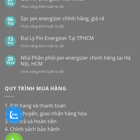
10
Energizer,
Th2
&
ở
Chức năng bình luận bị tắt
loại
Panasonic
TP.HCM:
Giá
pin
và
UY
Pin
Sạc pin energizer chính hãng, giá rẻ
06
thay
Maxell:
TÍN,
Energizer
Th2
cho
Pin
CHIẾT
ở
Chức năng bình luận bị tắt
Mới
đèn
nào
KHẤU
Sạc
Nhất
năng
bền
CAO,
pin
Đại Lý Pin Energizer Tại TPHCM
13
lượng
hơn?
HÀNG
energizer
Th1
mặt
ở
Chức năng bình luận bị tắt
CHÍNH
chính
trời
Đại
HÃNG
hãng,
Lý
Nhà Phân phối pin energizer chính hãng tại Hà
20
giá
Pin
Th12
Nội, HCM
rẻ
Energizer
ở
Chức năng bình luận bị tắt
Tại
Nhà
TPHCM
Phân
phối
QUY TRÌNH MUA HÀNG
pin
energizer
chính
1. Đặt hàng và thanh toán
hãng
2. Vận chuyển, giao nhận hàng hóa
tại
Hà
3. Đổi trả và hoàn tiền
Nội,
4. Chính sách bảo hành
HCM