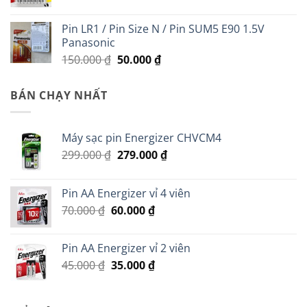
200.000 ₫.
Pin LR1 / Pin Size N / Pin SUM5 E90 1.5V
Panasonic
Giá
Giá
150.000
₫
50.000
₫
gốc
hiện
là:
tại
BÁN CHẠY NHẤT
150.000 ₫.
là:
50.000 ₫.
Máy sạc pin Energizer CHVCM4
Giá
Giá
299.000
₫
279.000
₫
gốc
hiện
là:
tại
Pin AA Energizer vỉ 4 viên
299.000 ₫.
là:
Giá
Giá
70.000
₫
60.000
₫
279.000 ₫.
gốc
hiện
là:
tại
Pin AA Energizer vỉ 2 viên
70.000 ₫.
là:
Giá
Giá
45.000
₫
35.000
₫
60.000 ₫.
gốc
hiện
là:
tại