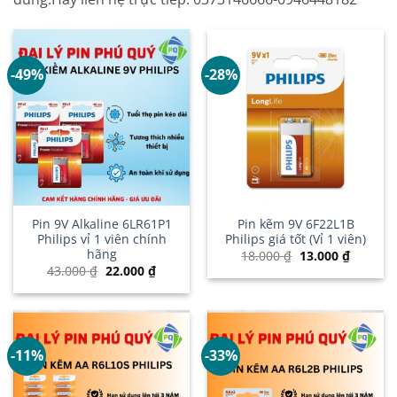
-49%
-28%
Pin 9V Alkaline 6LR61P1
Pin kẽm 9V 6F22L1B
Philips vỉ 1 viên chính
Philips giá tốt (Vỉ 1 viên)
hãng
Giá
Giá
18.000
₫
13.000
₫
gốc
hiện
Giá
Giá
43.000
₫
22.000
₫
là:
tại
gốc
hiện
18.000 ₫.
là:
là:
tại
13.000 ₫
43.000 ₫.
là:
22.000 ₫.
-11%
-33%