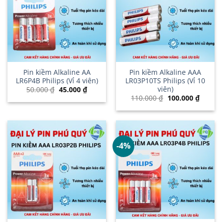
Pin kiềm Alkaline AA
Pin kiềm Alkaline AAA
LR6P4B Philips (Vỉ 4 viên)
LR03P10TS Philips (Vỉ 10
viên)
Giá
Giá
50.000
₫
45.000
₫
gốc
hiện
Giá
Giá
110.000
₫
100.000
₫
là:
tại
gốc
hiện
50.000 ₫.
là:
là:
tại
45.000 ₫.
110.000 ₫.
là:
100.00
-4%