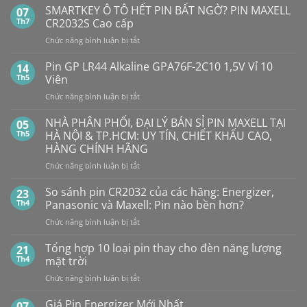
có
SMARTKEY Ô TÔ HẾT PIN BẤT NGỜ? PIN MAXELL
07
bình
luận
Th7
CR2032S Cao cấp
ở
Pin
ở
Chức năng bình luận bị tắt
Con
SMARTKEY
Thỏ
Ô
Dung
Pin GP LR44 Alkaline GPA76F-2C10 1,5V Vỉ 10
14
Lượng
TÔ
Th5
Viên
Bao
HẾT
Nhiêu?
ở
Chức năng bình luận bị tắt
PIN
Mua
Pin
pin
BẤT
con
GP
NHÀ PHÂN PHỐI, ĐẠI LÝ BÁN SỈ PIN MAXELL TẠI
NGỜ?
05
thỏ
LR44
PIN
Th5
HÀ NỘI & TP.HCM: UY TÍN, CHIẾT KHẤU CAO,
giá
Alkaline
rẻ
MAXELL
HÀNG CHÍNH HÃNG
ở
GPA76F-
CR2032S Cao
đâu
ở
Chức năng bình luận bị tắt
2C10
cấp
NHÀ
1,5V
PHÂN
Vỉ
So sánh pin CR2032 của các hãng: Energizer,
23
PHỐI,
10
Th4
Panasonic và Maxell: Pin nào bền hơn?
ĐẠI
Viên
ở
Chức năng bình luận bị tắt
LÝ
So
BÁN
sánh
Tổng hợp 10 loại pin thay cho đèn năng lượng
SỈ
21
pin
PIN
Th4
mặt trời
CR2032
MAXELL
ở
Chức năng bình luận bị tắt
của
TẠI
Tổng
các
HÀ
hợp
Giá Pin Energizer Mới Nhất
hãng:
07
NỘI