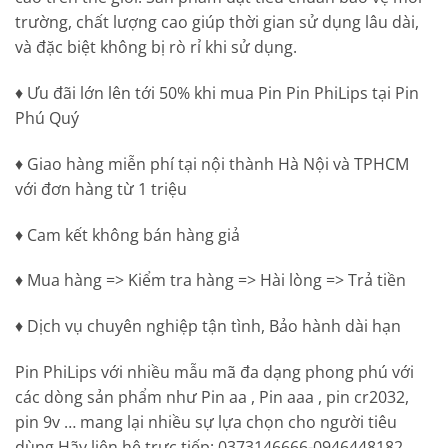
trường, chất lượng cao giúp thời gian sử dụng lâu dài,
và đặc biệt không bị rò rỉ khi sử dụng.
♦ Ưu đãi lớn lên tới 50% khi mua Pin Pin PhiLips tại Pin
Phú Quý
♦​ Giao hàng miễn phí tại nội thành Hà Nội và TPHCM
với đơn hàng từ 1 triệu
♦​ Cam kết không bán hàng giả
♦​ Mua hàng => Kiểm tra hàng => Hài lòng => Trả tiền
♦​ Dịch vụ chuyên nghiệp tận tình, Bảo hành dài hạn
Pin PhiLips với nhiều mẫu mã đa dạng phong phú với
các dòng sản phẩm như Pin aa , Pin aaa , pin cr2032,
pin 9v … mang lại nhiều sự lựa chọn cho người tiêu
dùng.Hãy liên hệ trực tiếp: 0373146666-0946448182