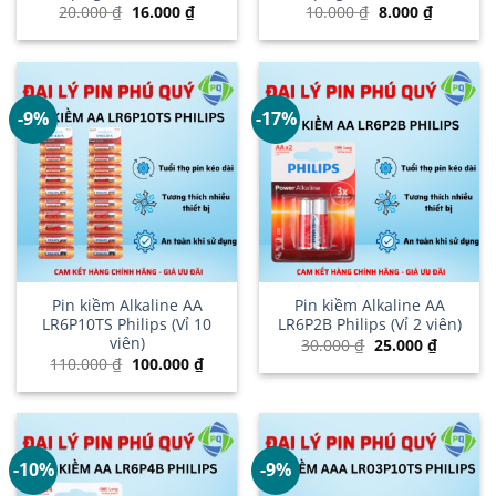
Giá
Giá
Giá
Giá
20.000
₫
16.000
₫
10.000
₫
8.000
₫
gốc
hiện
gốc
hiện
là:
tại
là:
tại
20.000 ₫.
là:
10.000 ₫.
là:
16.000 ₫.
8.000 ₫.
-9%
-17%
Pin kiềm Alkaline AA
Pin kiềm Alkaline AA
LR6P10TS Philips (Vỉ 10
LR6P2B Philips (Vỉ 2 viên)
viên)
Giá
Giá
30.000
₫
25.000
₫
gốc
hiện
Giá
Giá
110.000
₫
100.000
₫
là:
tại
gốc
hiện
30.000 ₫.
là:
là:
tại
25.000 ₫
110.000 ₫.
là:
100.000 ₫.
-10%
-9%