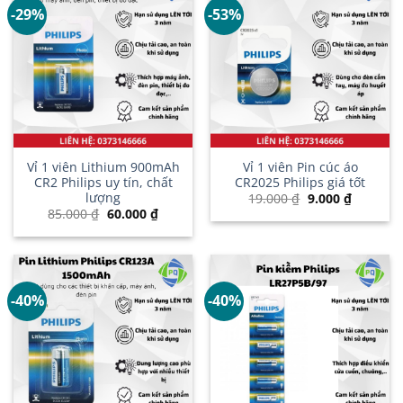
-29%
-53%
Vỉ 1 viên Lithium 900mAh
Vỉ 1 viên Pin cúc áo
CR2 Philips uy tín, chất
CR2025 Philips giá tốt
lượng
Giá
Giá
19.000
₫
9.000
₫
gốc
hiện
Giá
Giá
85.000
₫
60.000
₫
là:
tại
gốc
hiện
19.000 ₫.
là:
là:
tại
9.000 ₫.
85.000 ₫.
là:
60.000 ₫.
-40%
-40%