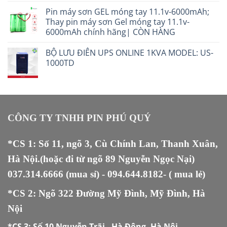
Pin máy sơn GEL móng tay 11.1v-6000mAh;
Thay pin máy sơn Gel móng tay 11.1v-
6000mAh chính hãng| CÒN HÀNG
BỘ LƯU ĐIÊN UPS ONLINE 1KVA MODEL: US-
1000TD
CÔNG TY TNHH PIN PHÚ QUÝ
*CS 1: Số 11, ngõ 3, Cù Chính Lan, Thanh Xuân,
Hà Nội.(hoặc đi từ ngõ 89 Nguyễn Ngọc Nại)
037.314.6666
(mua sỉ) -
094.644.8182
- ( mua lẻ)
*CS 2: Ngõ 322 Đường Mỹ Đình, Mỹ Đình, Hà
Nội
*CS 3:
Số 10 Nguyễn Trãi , Hà Đông, Hà Nội.