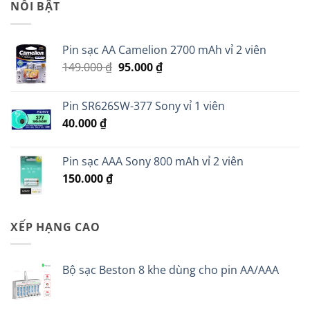
45.000 ₫.
là:
NỔI BẬT
35.000 ₫.
Pin sạc AA Camelion 2700 mAh vỉ 2 viên
Giá
Giá
149.000
₫
95.000
₫
gốc
hiện
là:
tại
Pin SR626SW-377 Sony vỉ 1 viên
149.000 ₫.
là:
40.000
₫
95.000 ₫.
Pin sạc AAA Sony 800 mAh vỉ 2 viên
150.000
₫
XẾP HẠNG CAO
Bộ sạc Beston 8 khe dùng cho pin AA/AAA