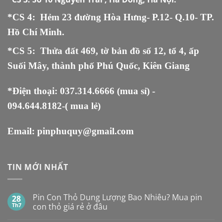
*CS 4: Hẻm 23 đường Hòa Hưng- P.12- Q.10- TP.
Hồ Chí Minh.
*CS 5
:
Thửa đất 469, tờ bản đồ số 12, tổ 4, ấp
Suối Mây, thành phố Phú Quốc, Kiên Giang
*Điện thoại:
037.314.6666
(mua sỉ) -
094.644.8182
-( mua lẻ)
Email:
pinphuquy@gmail.com
TIN MỚI NHẤT
Pin Con Thỏ Dung Lượng Bao Nhiêu? Mua pin
28
Th7
con thỏ giá rẻ ở đâu
Không