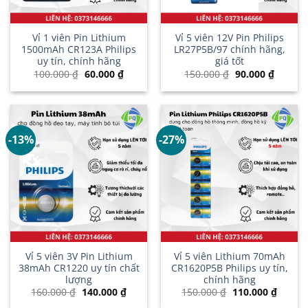
Vỉ 1 viên Pin Lithium
Vỉ 5 viên 12V Pin Philips
1500mAh CR123A Philips
LR27P5B/97 chính hãng,
uy tín, chính hãng
giá tốt
Giá
Giá
Giá
Giá
100.000
₫
60.000
₫
150.000
₫
90.000
₫
gốc
hiện
gốc
hiện
là:
tại
là:
tại
100.000 ₫.
là:
150.000 ₫.
là:
60.000 ₫.
90.000 
-13%
-27%
Vỉ 5 viên 3V Pin Lithium
Vỉ 5 viên Lithium 70mAh
38mAh CR1220 uy tín chất
CR1620P5B Philips uy tín,
lượng
chính hãng
Giá
Giá
Giá
Giá
160.000
₫
140.000
₫
150.000
₫
110.000
₫
gốc
hiện
gốc
hiện