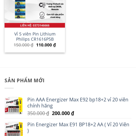
Vỉ 5 viên Pin Lithium
Philips CR1616P5B
Giá
Giá
150.000
₫
110.000
₫
gốc
hiện
là:
tại
150.000 ₫.
là:
110.000 ₫.
SẢN PHẨM MỚI
Pin AAA Energizer Max E92 bp18+2 vỉ 20 viên
chính hãng
Giá
Giá
350.000
₫
200.000
₫
gốc
hiện
Pin Energizer Max E91 BP18+2 AA ( Vỉ 20 Viên
là:
tại
)
350.000 ₫.
là: