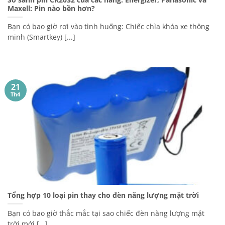
Maxell: Pin nào bền hơn?
Bạn có bao giờ rơi vào tình huống: Chiếc chìa khóa xe thông
minh (Smartkey) [...]
21
Th4
Tổng hợp 10 loại pin thay cho đèn năng lượng mặt trời
Bạn có bao giờ thắc mắc tại sao chiếc đèn năng lượng mặt
trời mới [...]