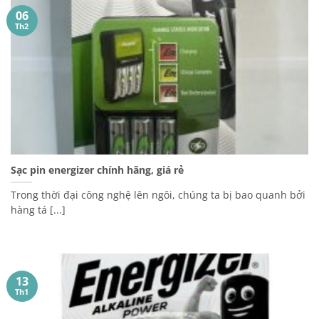
06
Th2
Sạc pin energizer chính hãng, giá rẻ
Trong thời đại công nghệ lên ngôi, chúng ta bị bao quanh bởi
hàng tá [...]
13
Th1