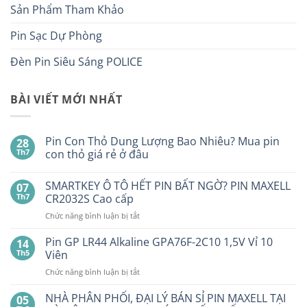
Sản Phẩm Tham Khảo
Pin Sạc Dự Phòng
Đèn Pin Siêu Sáng POLICE
BÀI VIẾT MỚI NHẤT
Pin Con Thỏ Dung Lượng Bao Nhiêu? Mua pin
28
Th7
con thỏ giá rẻ ở đâu
Không
có
SMARTKEY Ô TÔ HẾT PIN BẤT NGỜ? PIN MAXELL
07
bình
luận
Th7
CR2032S Cao cấp
ở
Pin
ở
Chức năng bình luận bị tắt
Con
SMARTKEY
Thỏ
Ô
Dung
Pin GP LR44 Alkaline GPA76F-2C10 1,5V Vỉ 10
14
Lượng
TÔ
Th5
Viên
Bao
HẾT
Nhiêu?
ở
Chức năng bình luận bị tắt
PIN
Mua
Pin
pin
BẤT
con
GP
NHÀ PHÂN PHỐI, ĐẠI LÝ BÁN SỈ PIN MAXELL TẠI
NGỜ?
05
thỏ
LR44