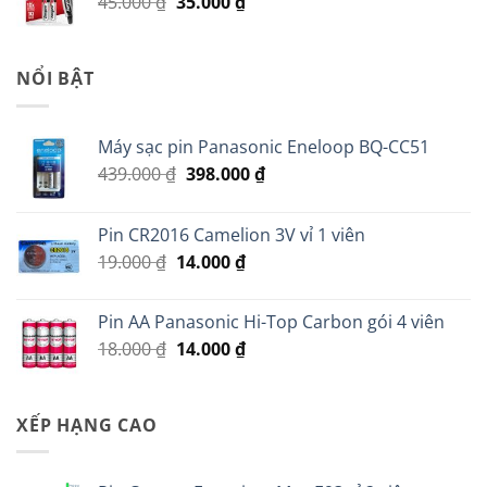
Giá
Giá
45.000
₫
35.000
₫
60.000 ₫.
gốc
hiện
là:
tại
45.000 ₫.
là:
NỔI BẬT
35.000 ₫.
Máy sạc pin Panasonic Eneloop BQ-CC51
Giá
Giá
439.000
₫
398.000
₫
gốc
hiện
là:
tại
Pin CR2016 Camelion 3V vỉ 1 viên
439.000 ₫.
là:
Giá
Giá
19.000
₫
14.000
₫
398.000 ₫.
gốc
hiện
là:
tại
Pin AA Panasonic Hi-Top Carbon gói 4 viên
19.000 ₫.
là:
Giá
Giá
18.000
₫
14.000
₫
14.000 ₫.
gốc
hiện
là:
tại
18.000 ₫.
là:
XẾP HẠNG CAO
14.000 ₫.