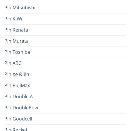
Pin Mitsubishi
Pin KiWi
Pin Renata
Pin Murata
Pin Toshiba
Pin ABC
Pin Xe Điện
Pin PuJiMax
Pin Double A
Pin DoublePow
Pin Goodcell
Pin Rocket