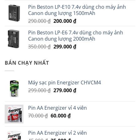
gốc
hiện
Pin Beston LP-E10 7.4v dùng cho máy ảnh
là:
tại
Canon dung lượng 1500mAh
350.000 ₫.
là:
Giá
Giá
290.000
₫
200.000
₫
220.000 ₫.
gốc
hiện
Pin Beston LP-E6 7.4v dùng cho máy ảnh
là:
tại
Canon dung lượng 2000mAh
290.000 ₫.
là:
Giá
Giá
350.000
₫
299.000
₫
200.000 ₫.
gốc
hiện
là:
tại
BÁN CHẠY NHẤT
350.000 ₫.
là:
299.000 ₫.
Máy sạc pin Energizer CHVCM4
Giá
Giá
299.000
₫
279.000
₫
gốc
hiện
là:
tại
Pin AA Energizer vỉ 4 viên
299.000 ₫.
là:
Giá
Giá
70.000
₫
60.000
₫
279.000 ₫.
gốc
hiện
là:
tại
Pin AA Energizer vỉ 2 viên
70.000 ₫.
là: