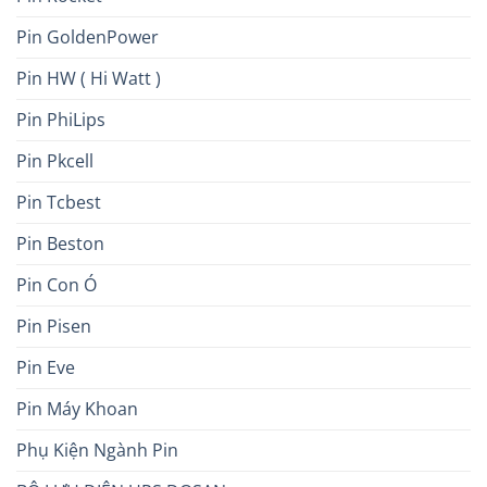
Pin GoldenPower
Pin HW ( Hi Watt )
Pin PhiLips
Pin Pkcell
Pin Tcbest
Pin Beston
Pin Con Ó
Pin Pisen
Pin Eve
Pin Máy Khoan
Phụ Kiện Ngành Pin