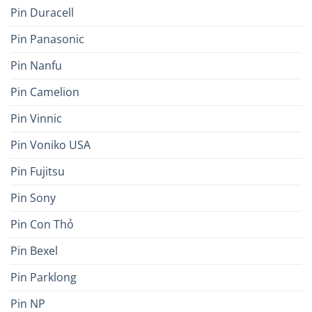
Pin Duracell
Pin Panasonic
Pin Nanfu
Pin Camelion
Pin Vinnic
Pin Voniko USA
Pin Fujitsu
Pin Sony
Pin Con Thỏ
Pin Bexel
Pin Parklong
Pin NP