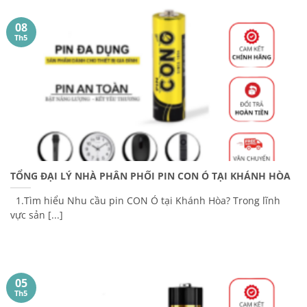
08
Th5
TỔNG ĐẠI LÝ NHÀ PHÂN PHỐI PIN CON Ó TẠI KHÁNH HÒA
1.Tìm hiểu Nhu cầu pin CON Ó tại Khánh Hòa? Trong lĩnh
vực sản [...]
05
Th5