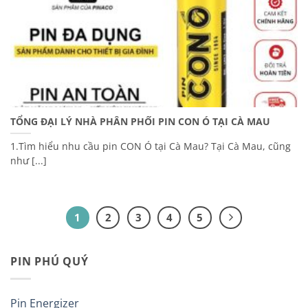
TỔNG ĐẠI LÝ NHÀ PHÂN PHỐI PIN CON Ó TẠI CÀ MAU
1.Tìm hiểu nhu cầu pin CON Ó tại Cà Mau? Tại Cà Mau, cũng
như [...]
1
2
3
4
5
PIN PHÚ QUÝ
Pin Energizer