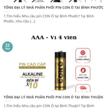
TỔNG ĐẠI LÝ NHÀ PHÂN PHỐI PIN CON Ó TẠI BÌNH PHƯỚC
1.Tìm hiểu Nhu cầu pin CON Ó tại Bình Phước? Tại Bình
Phước, nhu cầu [...]
22
Th4
TỔNG ĐẠI LÝ NHÀ PHÂN PHỐI PIN CON Ó TẠI BÌNH THUẬN
1.Tìm hiểu Nhu cầu pin CON Ó tại Bình Thuận? Tại Bình