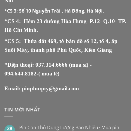
Nội
*CS 3:
Số 10 Nguyễn Trãi , Hà Đông, Hà Nội.
*CS 4: Hẻm 23 đường Hòa Hưng- P.12- Q.10- TP.
Hồ Chí Minh.
*CS 5
:
Thửa đất 469, tờ bản đồ số 12, tổ 4, ấp
Suối Mây, thành phố Phú Quốc, Kiên Giang
*Điện thoại:
037.314.6666
(mua sỉ) -
094.644.8182
-( mua lẻ)
Email:
pinphuquy@gmail.com
TIN MỚI NHẤT
Pin Con Thỏ Dung Lượng Bao Nhiêu? Mua pin
28