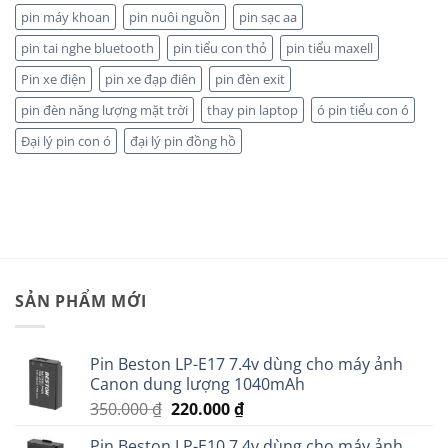
pin máy khoan
pin nuôi nguồn
pin sạc aa
pin tai nghe bluetooth
pin tiểu con thỏ
pin tiểu maxell
Pin xe điện
pin xe đạp điên
pin đèn exit
pin đèn năng lượng mặt trời
thay pin laptop
ó pin tiểu con ó
Đại lý pin con ó
đại lý pin đồng hồ
SẢN PHẨM MỚI
Pin Beston LP-E17 7.4v dùng cho máy ảnh
Canon dung lượng 1040mAh
Giá
Giá
350.000
₫
220.000
₫
gốc
hiện
Pin Beston LP-E10 7.4v dùng cho máy ảnh