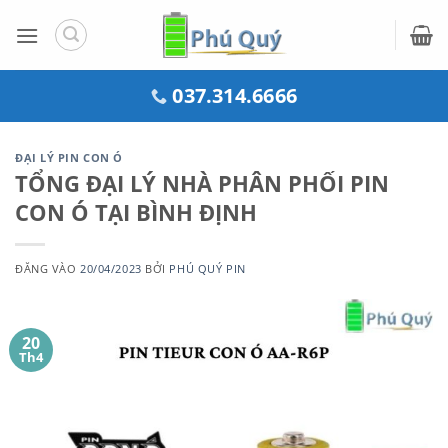
Bỏ
qua
nội
dung
037.314.6666
ĐẠI LÝ PIN CON Ó
TỔNG ĐẠI LÝ NHÀ PHÂN PHỐI PIN
CON Ó TẠI BÌNH ĐỊNH
ĐĂNG VÀO
20/04/2023
BỞI
PHÚ QUÝ PIN
20
Th4