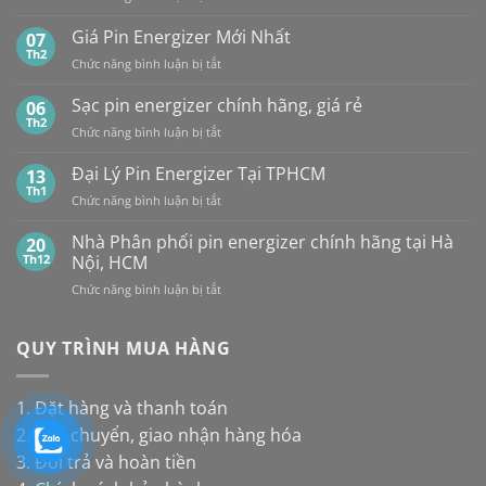
TẠI
Tổng
các
HÀ
hợp
Giá Pin Energizer Mới Nhất
hãng:
07
NỘI
10
Energizer,
Th2
&
ở
Chức năng bình luận bị tắt
loại
Panasonic
TP.HCM:
Giá
pin
và
UY
Pin
Sạc pin energizer chính hãng, giá rẻ
06
thay
Maxell:
TÍN,
Energizer
Th2
cho
Pin
CHIẾT
ở
Chức năng bình luận bị tắt
Mới
đèn
nào
KHẤU
Sạc
Nhất
năng
bền
CAO,
pin
Đại Lý Pin Energizer Tại TPHCM
13
lượng
hơn?
HÀNG
energizer
Th1
mặt
ở
Chức năng bình luận bị tắt
CHÍNH
chính
trời
Đại
HÃNG
hãng,
Lý
Nhà Phân phối pin energizer chính hãng tại Hà
20
giá
Pin
Th12
Nội, HCM
rẻ
Energizer
ở
Chức năng bình luận bị tắt
Tại
Nhà
TPHCM
Phân
phối
QUY TRÌNH MUA HÀNG
pin
energizer
chính
1. Đặt hàng và thanh toán
hãng
2. Vận chuyển, giao nhận hàng hóa
tại
Hà
3. Đổi trả và hoàn tiền
Nội,