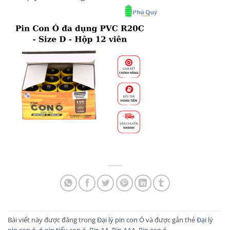
Bài viết này được đăng trong
Đại lý pin con Ó
và được gắn thẻ
Đại lý
pin con ó
,
ó pin tiểu con ó
,
Pin AA
,
Pin AAA
,
Pin con ó
.