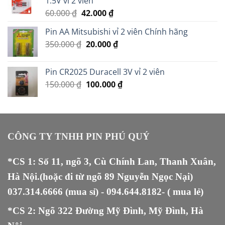
1.5V vỉ 2 viên
Giá
Giá
60.000
₫
42.000
₫
gốc
hiện
Pin AA Mitsubishi vỉ 2 viên Chính hãng
là:
tại
Giá
Giá
350.000
₫
60.000 ₫.
20.000
là:
₫
gốc
hiện
42.000 ₫.
là:
tại
Pin CR2025 Duracell 3V vỉ 2 viên
350.000 ₫.
là:
Giá
Giá
150.000
₫
100.000
₫
20.000 ₫.
gốc
hiện
là:
tại
150.000 ₫.
là:
100.000 ₫.
CÔNG TY TNHH PIN PHÚ QUÝ
*CS 1: Số 11, ngõ 3, Cù Chính Lan, Thanh Xuân,
Hà Nội.(hoặc đi từ ngõ 89 Nguyễn Ngọc Nại)
037.314.6666
(mua sỉ) -
094.644.8182
- ( mua lẻ)
*CS 2: Ngõ 322 Đường Mỹ Đình, Mỹ Đình, Hà