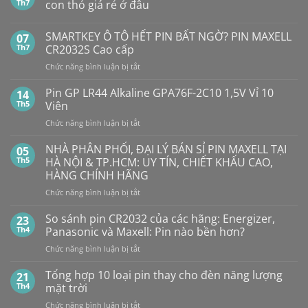
Th7
con thỏ giá rẻ ở đâu
Không
có
SMARTKEY Ô TÔ HẾT PIN BẤT NGỜ? PIN MAXELL
07
bình
luận
Th7
CR2032S Cao cấp
ở
Pin
ở
Chức năng bình luận bị tắt
Con
SMARTKEY
Thỏ
Ô
Dung
Pin GP LR44 Alkaline GPA76F-2C10 1,5V Vỉ 10
14
Lượng
TÔ
Th5
Viên
Bao
HẾT
Nhiêu?
ở
Chức năng bình luận bị tắt
PIN
Mua
Pin
pin
BẤT
con
GP
NHÀ PHÂN PHỐI, ĐẠI LÝ BÁN SỈ PIN MAXELL TẠI
NGỜ?
05
thỏ
LR44
PIN
Th5
HÀ NỘI & TP.HCM: UY TÍN, CHIẾT KHẤU CAO,
giá
Alkaline
rẻ
MAXELL
HÀNG CHÍNH HÃNG
ở
GPA76F-
CR2032S Cao
đâu
ở
Chức năng bình luận bị tắt
2C10
cấp
NHÀ
1,5V
PHÂN
Vỉ
So sánh pin CR2032 của các hãng: Energizer,
23
PHỐI,
10
Th4
Panasonic và Maxell: Pin nào bền hơn?
ĐẠI
Viên
ở
Chức năng bình luận bị tắt
LÝ
So
BÁN
sánh
Tổng hợp 10 loại pin thay cho đèn năng lượng
SỈ
21
pin
PIN
Th4
mặt trời
CR2032
MAXELL
ở
Chức năng bình luận bị tắt
của