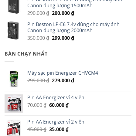
là:
tại
Canon dung lượng 1500mAh
350.000 ₫.
là:
Giá
Giá
290.000
₫
200.000
₫
220.000 ₫.
gốc
hiện
Pin Beston LP-E6 7.4v dùng cho máy ảnh
là:
tại
Canon dung lượng 2000mAh
290.000 ₫.
là:
Giá
Giá
350.000
₫
299.000
₫
200.000 ₫.
gốc
hiện
là:
tại
BÁN CHẠY NHẤT
350.000 ₫.
là:
299.000 ₫.
Máy sạc pin Energizer CHVCM4
Giá
Giá
299.000
₫
279.000
₫
gốc
hiện
là:
tại
Pin AA Energizer vỉ 4 viên
299.000 ₫.
là:
Giá
Giá
70.000
₫
60.000
₫
279.000 ₫.
gốc
hiện
là:
tại
Pin AA Energizer vỉ 2 viên
70.000 ₫.
là:
Giá
Giá
45.000
₫
35.000
₫
60.000 ₫.
gốc
hiện