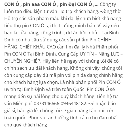
CON Ó , pin aaa CON Ó , pin Đại CON Ó ,…
Công ty
luôn tạo điều kiện tư vấn Hỗ trợ khách hàng. Đồng thời
Hỗ trợ các sản phẩm mẫu khi đại lý chưa biết khả năng
tiêu thụ pin CON Ó tại thị trường mình bán. Vì vậy nếu
bạn là cửa hàng, công trình , dự án lớn, nhỏ… Tại Bình
Định có nhu cầu sử dụng các sản phẩm Pin CHÍNH
HÃNG. CHIẾT KHẤU CAO cần tìm đại lý Nhà Phân phối
Pin CON Ó Tại Bình Định. Cung Cấp UY TÍN – Năng LỰC –
CHUYÊN NGHIỆP. Hãy liên hệ ngay với chúng tôi để có
chính sách ưu đãi khách hàng. Không chỉ vậy, chúng tôi
còn cung cấp đầy đủ mã pin với pin đa dạng chính hãng
cho khách hàng lựa chọn. Là nhà phân phối Pin CON Ó
uy tín tại Bình Định và trên toàn Quốc. Pin CON Ó sẽ
mang đến sự hài lòng cho quý khách hàng. Liên hệ tư
vấn Miễn phí: 0373146666-0946448182. Để nhận báo
giá sỉ, báo giá lẻ, chúng tôi sẽ giao hàng tận nơi trên
toàn quốc. Phục vụ tận hưởng tình cảm chu đáo nhất
cho quý khách hàng