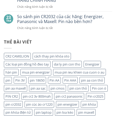
HÀNG CHÍNH HÃNG
ở
GPA76F-
CR2032S Cao
đâu
ở
Chức năng bình luận bị tắt
2C10
cấp
NHÀ
1,5V
PHÂN
Vỉ
So sánh pin CR2032 của các hãng: Energizer,
23
PHỐI,
10
Th4
Panasonic và Maxell: Pin nào bền hơn?
ĐẠI
Viên
ở
Chức năng bình luận bị tắt
LÝ
So
BÁN
sánh
SỈ
pin
THẺ BÀI VIẾT
PIN
CR2032
MAXELL
của
TẠI
các
HÀ
CR2 CAMELION
cách thay pin khóa oto
hãng:
NỘI
Energizer,
&
Các loại pin đồng hồ đeo tay
dai ly pin con tho
Energizer
Panasonic
TP.HCM:
và
hàn pin
mua pin energizer
mua pin ieu khien cua cuon o au
UY
Maxell:
TÍN,
pin
Pin 3V
pin 18650
Pin AA
Pin AAA
pin aa con thỏ
Pin
CHIẾT
nào
KHẤU
pin aa maxell
pin aa sạc
pin cmos
pin con thỏ
Pin con ó
bền
CAO,
hơn?
HÀNG
PIN CR2
pin cr2 3v 800mah
pin cr2 panasonic
Pin cr2025
CHÍNH
HÃNG
pin cr2032
pin cúc áo cr1220
pin energizer
pin khóa
pin khóa điện tử
pin laptop
pin loa kéo
pin maxell