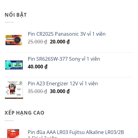
là:
tại
45.000 ₫.
là:
NỔI BẬT
35.000 ₫.
Pin CR2025 Panasonic 3V vỉ 1 viên
Giá
Giá
25.000
₫
20.000
₫
gốc
hiện
là:
tại
Pin SR626SW-377 Sony vỉ 1 viên
25.000 ₫.
là:
40.000
₫
20.000 ₫.
Pin A23 Energizer 12V vỉ 1 viên
Giá
Giá
35.000
₫
30.000
₫
gốc
hiện
là:
tại
35.000 ₫.
là:
XẾP HẠNG CAO
30.000 ₫.
Pin đũa AAA LR03 Fujitsu Alkaline LR03/2B