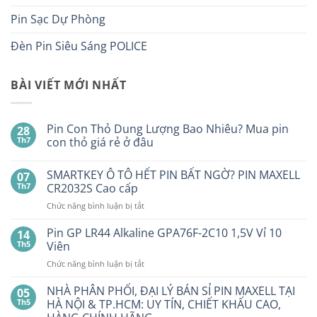
Pin Sạc Dự Phòng
Đèn Pin Siêu Sáng POLICE
BÀI VIẾT MỚI NHẤT
Pin Con Thỏ Dung Lượng Bao Nhiêu? Mua pin
28
Th7
con thỏ giá rẻ ở đâu
Không
có
SMARTKEY Ô TÔ HẾT PIN BẤT NGỜ? PIN MAXELL
07
bình
luận
Th7
CR2032S Cao cấp
ở
Pin
ở
Chức năng bình luận bị tắt
Con
SMARTKEY
Thỏ
Ô
Dung
Pin GP LR44 Alkaline GPA76F-2C10 1,5V Vỉ 10
14
Lượng
TÔ
Th5
Viên
Bao
HẾT
Nhiêu?
ở
Chức năng bình luận bị tắt
PIN
Mua
Pin
pin
BẤT
con
GP
NHÀ PHÂN PHỐI, ĐẠI LÝ BÁN SỈ PIN MAXELL TẠI
NGỜ?
05
thỏ
LR44
PIN
Th5
HÀ NỘI & TP.HCM: UY TÍN, CHIẾT KHẤU CAO,
giá
Alkaline
rẻ
MAXELL