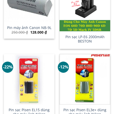
Pin máy ảnh Canon NB-9L
Giá
Giá
250.000
₫
128.000
₫
gốc
hiện
Pin sạc LP-E6 2000mAh
là:
tại
BESTON
250.000 ₫.
là:
128.000 ₫.
-22%
-12%
Pin sạc Pisen EL15 dùng
Pin sạc Pisen EL3e+ dùng