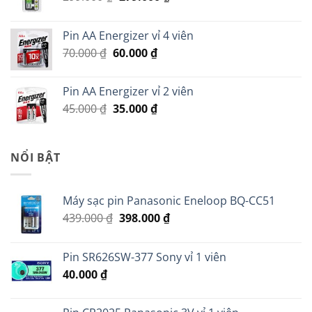
gốc
hiện
là:
tại
Pin AA Energizer vỉ 4 viên
299.000 ₫.
là:
Giá
Giá
70.000
₫
60.000
₫
279.000 ₫.
gốc
hiện
là:
tại
Pin AA Energizer vỉ 2 viên
70.000 ₫.
là:
Giá
Giá
45.000
₫
35.000
₫
60.000 ₫.
gốc
hiện
là:
tại
45.000 ₫.
là:
NỔI BẬT
35.000 ₫.
Máy sạc pin Panasonic Eneloop BQ-CC51
Giá
Giá
439.000
₫
398.000
₫
gốc
hiện
là:
tại
Pin SR626SW-377 Sony vỉ 1 viên
439.000 ₫.
là:
40.000
₫
398.000 ₫.