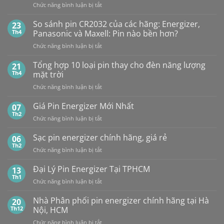
đâu
ở
Chức năng bình luận bị tắt
2C10
cấp
NHÀ
1,5V
PHÂN
Vỉ
So sánh pin CR2032 của các hãng: Energizer,
23
PHỐI,
10
Th4
Panasonic và Maxell: Pin nào bền hơn?
ĐẠI
Viên
ở
Chức năng bình luận bị tắt
LÝ
So
BÁN
sánh
Tổng hợp 10 loại pin thay cho đèn năng lượng
SỈ
21
pin
PIN
Th4
mặt trời
CR2032
MAXELL
ở
Chức năng bình luận bị tắt
của
TẠI
Tổng
các
HÀ
hợp
Giá Pin Energizer Mới Nhất
hãng:
07
NỘI
10
Energizer,
Th2
&
ở
Chức năng bình luận bị tắt
loại
Panasonic
TP.HCM:
Giá
pin
và
UY
Pin
Sạc pin energizer chính hãng, giá rẻ
06
thay
Maxell:
TÍN,
Energizer
Th2
cho
Pin
CHIẾT
ở
Chức năng bình luận bị tắt
Mới
đèn
nào
KHẤU
Sạc
Nhất
năng
bền
CAO,
pin
Đại Lý Pin Energizer Tại TPHCM
13
lượng
hơn?
HÀNG
energizer
Th1
mặt
ở
Chức năng bình luận bị tắt
CHÍNH
chính
trời
Đại
HÃNG
hãng,
Lý
Nhà Phân phối pin energizer chính hãng tại Hà
20
giá
Pin
Th12
Nội, HCM
rẻ
Energizer
ở
Chức năng bình luận bị tắt
Tại