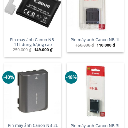
Pin máy ảnh Canon NB-
Pin máy ảnh Canon NB-1L
11L dung lượng cao
Giá
Giá
150.000
₫
110.000
₫
gốc
hiện
Giá
Giá
250.000
₫
149.000
₫
là:
tại
gốc
hiện
150.000 ₫.
là:
là:
tại
110.00
250.000 ₫.
là:
149.000 ₫.
-40%
-48%
Pin máy ảnh Canon NB-2L
Pin máy ảnh Canon NB-3L