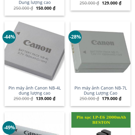
Dung lượng cao
Giá
Giá
250.000
₫
129.000
₫
gốc
hiện
Giá
Giá
250.000
₫
150.000
₫
là:
tại
gốc
hiện
250.000 ₫.
là:
là:
tại
129.00
250.000 ₫.
là:
150.000 ₫.
-44%
-28%
Pin máy ảnh Canon NB-4L
Pin máy ảnh Canon NB-7L
dung lượng cao
Dung Lượng Cao
Giá
Giá
Giá
Giá
250.000
₫
139.000
₫
250.000
₫
179.000
₫
gốc
hiện
gốc
hiện
là:
tại
là:
tại
250.000 ₫.
là:
250.000 ₫.
là:
139.000 ₫.
179.00
-49%