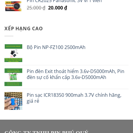
Pin CR2025 Panasonic 3V vỉ 1 viên
Giá
Giá
25.000
₫
20.000
₫
gốc
hiện
là:
tại
25.000 ₫.
là:
XẾP HẠNG CAO
20.000 ₫.
Bộ Pin NP-FZ100 2500mAh
Pin đèn Exit thoát hiểm 3.6v-D5000mAh, Pin
đèn sự cố khẩn cấp 3.6v-D5000mAh
Pin sạc ICR18350 900mah 3.7V chính hãng,
giá rẻ