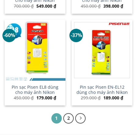
cho máy ảnh Nikon
cho máy ảnh Nikon
Giá
Giá
Giá
Giá
700.000
₫
549.000
₫
450.000
₫
398.000
₫
gốc
hiện
gốc
hiện
là:
tại
là:
tại
700.000 ₫.
là:
450.000 ₫.
là:
549.000 ₫.
398.00
-60%
-37%
Pin sạc Pisen EL8 dùng
Pin sạc Pisen EN-EL12
cho máy ảnh Nikon
dùng cho máy ảnh Nikon
Giá
Giá
Giá
Giá
450.000
₫
179.000
₫
299.000
₫
189.000
₫
gốc
hiện
gốc
hiện
là:
tại
là:
tại
450.000 ₫.
là:
299.000 ₫.
là:
179.000 ₫.
189.00
1
2