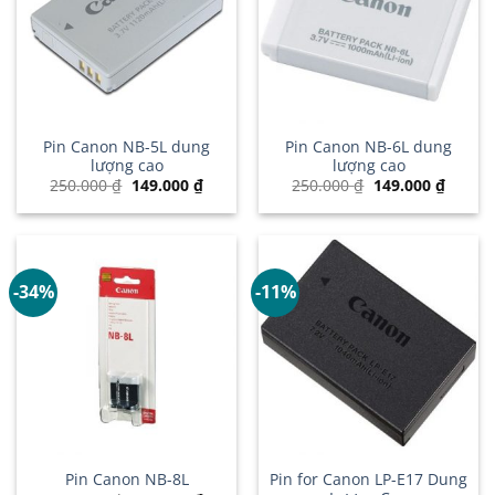
Pin Canon NB-5L dung
Pin Canon NB-6L dung
lượng cao
lượng cao
Giá
Giá
Giá
Giá
250.000
₫
149.000
₫
250.000
₫
149.000
₫
gốc
hiện
gốc
hiện
là:
tại
là:
tại
250.000 ₫.
là:
250.000 ₫.
là:
149.000 ₫.
149.00
-34%
-11%
Pin for Canon LP-E17 Dung
Pin Canon NB-8L