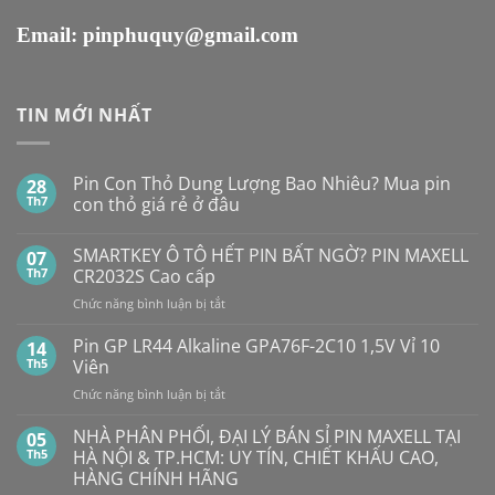
Email:
pinphuquy@gmail.com
TIN MỚI NHẤT
Pin Con Thỏ Dung Lượng Bao Nhiêu? Mua pin
28
Th7
con thỏ giá rẻ ở đâu
Không
có
SMARTKEY Ô TÔ HẾT PIN BẤT NGỜ? PIN MAXELL
07
bình
luận
Th7
CR2032S Cao cấp
ở
Pin
ở
Chức năng bình luận bị tắt
Con
SMARTKEY
Thỏ
Ô
Dung
Pin GP LR44 Alkaline GPA76F-2C10 1,5V Vỉ 10
14
Lượng
TÔ
Th5
Viên
Bao
HẾT
Nhiêu?
ở
Chức năng bình luận bị tắt
PIN
Mua
Pin
pin
BẤT
con
GP
NHÀ PHÂN PHỐI, ĐẠI LÝ BÁN SỈ PIN MAXELL TẠI
NGỜ?
05
thỏ
LR44
PIN
Th5
HÀ NỘI & TP.HCM: UY TÍN, CHIẾT KHẤU CAO,
giá
Alkaline
rẻ
MAXELL
HÀNG CHÍNH HÃNG
ở
GPA76F-
CR2032S Cao