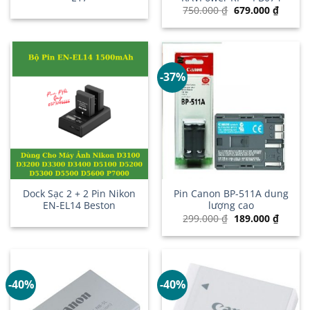
Giá
Giá
750.000
₫
679.000
₫
gốc
hiện
là:
tại
750.000 ₫.
là:
679.00
-37%
Dock Sạc 2 + 2 Pin Nikon
Pin Canon BP-511A dung
EN-EL14 Beston
lượng cao
Giá
Giá
299.000
₫
189.000
₫
gốc
hiện
là:
tại
299.000 ₫.
là:
189.00
-40%
-40%