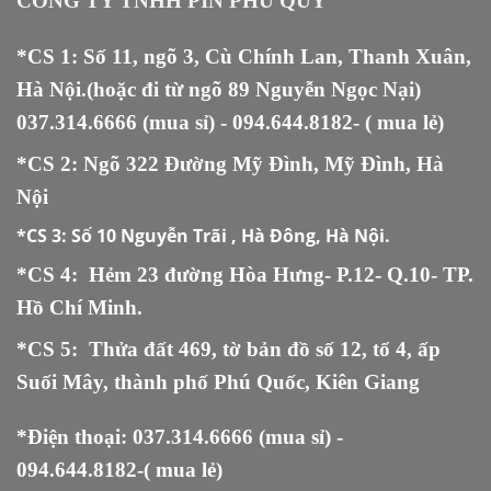
CÔNG TY TNHH PIN PHÚ QUÝ
*CS 1: Số 11, ngõ 3, Cù Chính Lan, Thanh Xuân,
Hà Nội.(hoặc đi từ ngõ 89 Nguyễn Ngọc Nại)
037.314.6666
(mua sỉ) -
094.644.8182
- ( mua lẻ)
*CS 2: Ngõ 322 Đường Mỹ Đình, Mỹ Đình, Hà
Nội
*CS 3:
Số 10 Nguyễn Trãi , Hà Đông, Hà Nội.
*CS 4: Hẻm 23 đường Hòa Hưng- P.12- Q.10- TP.
Hồ Chí Minh.
*CS 5
:
Thửa đất 469, tờ bản đồ số 12, tổ 4, ấp
Suối Mây, thành phố Phú Quốc, Kiên Giang
*Điện thoại:
037.314.6666
(mua sỉ) -
094.644.8182
-( mua lẻ)