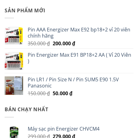
SẢN PHẨM MỚI
Pin AAA Energizer Max E92 bp18+2 vỉ 20 viên
chính hãng
Giá
Giá
350.000
₫
200.000
₫
gốc
hiện
Pin Energizer Max E91 BP18+2 AA ( Vỉ 20 Viên
là:
tại
)
350.000 ₫.
là:
200.000 ₫.
Pin LR1 / Pin Size N / Pin SUM5 E90 1.5V
Panasonic
Giá
Giá
150.000
₫
50.000
₫
gốc
hiện
là:
tại
BÁN CHẠY NHẤT
150.000 ₫.
là:
50.000 ₫.
Máy sạc pin Energizer CHVCM4
Giá
Giá
299.000
₫
279.000
₫