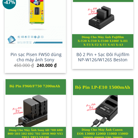
-47%
Pin sạc Pisen FW50 dùng
Bộ 2 Pin + Sạc Đôi Fujifilm
cho máy ảnh Sony
NP-W126/W126S Beston
Giá
Giá
450.000
₫
240.000
₫
gốc
hiện
là:
tại
450.000 ₫.
là:
240.000 ₫.