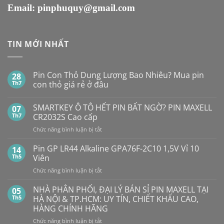
Email:
pinphuquy@gmail.com
TIN MỚI NHẤT
Pin Con Thỏ Dung Lượng Bao Nhiêu? Mua pin
28
Th7
con thỏ giá rẻ ở đâu
Không
có
SMARTKEY Ô TÔ HẾT PIN BẤT NGỜ? PIN MAXELL
07
bình
luận
Th7
CR2032S Cao cấp
ở
Pin
ở
Chức năng bình luận bị tắt
Con
SMARTKEY
Thỏ
Ô
Dung
Pin GP LR44 Alkaline GPA76F-2C10 1,5V Vỉ 10
14
Lượng
TÔ
Th5
Viên
Bao
HẾT
Nhiêu?
ở
Chức năng bình luận bị tắt
PIN
Mua
Pin
pin
BẤT
con
GP
NHÀ PHÂN PHỐI, ĐẠI LÝ BÁN SỈ PIN MAXELL TẠI
NGỜ?
05
thỏ
LR44
PIN
Th5
HÀ NỘI & TP.HCM: UY TÍN, CHIẾT KHẤU CAO,
giá
Alkaline
rẻ
MAXELL
HÀNG CHÍNH HÃNG
ở
GPA76F-
CR2032S Cao
đâu
ở
Chức năng bình luận bị tắt
2C10
cấp