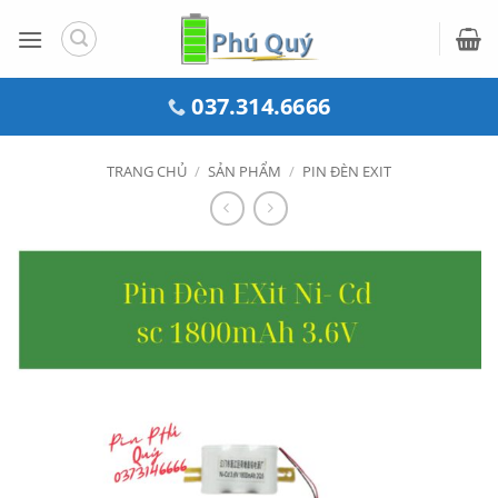
Bỏ
qua
nội
dung
037.314.6666
TRANG CHỦ
/
SẢN PHẨM
/
PIN ĐÈN EXIT