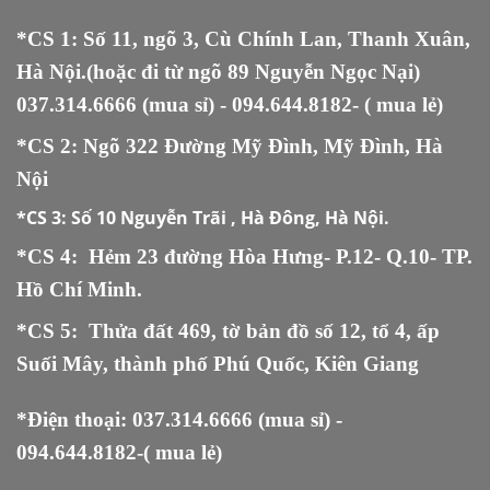
*CS 1: Số 11, ngõ 3, Cù Chính Lan, Thanh Xuân,
Hà Nội.(hoặc đi từ ngõ 89 Nguyễn Ngọc Nại)
037.314.6666
(mua sỉ) -
094.644.8182
- ( mua lẻ)
*CS 2: Ngõ 322 Đường Mỹ Đình, Mỹ Đình, Hà
Nội
*CS 3:
Số 10 Nguyễn Trãi , Hà Đông, Hà Nội.
*CS 4: Hẻm 23 đường Hòa Hưng- P.12- Q.10- TP.
Hồ Chí Minh.
*CS 5
:
Thửa đất 469, tờ bản đồ số 12, tổ 4, ấp
Suối Mây, thành phố Phú Quốc, Kiên Giang
*Điện thoại:
037.314.6666
(mua sỉ) -
094.644.8182
-( mua lẻ)