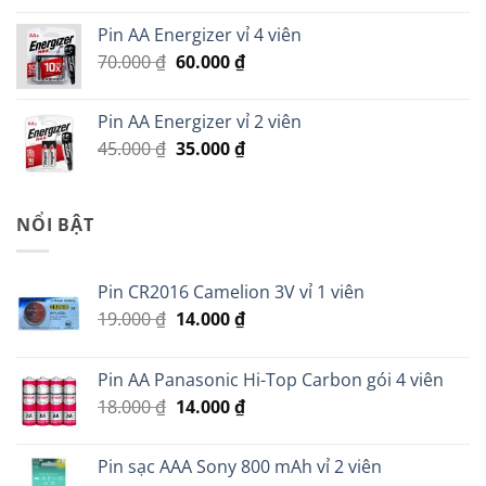
là:
tại
Pin AA Energizer vỉ 4 viên
299.000 ₫.
là:
Giá
Giá
70.000
₫
60.000
₫
279.000 ₫.
gốc
hiện
là:
tại
Pin AA Energizer vỉ 2 viên
70.000 ₫.
là:
Giá
Giá
45.000
₫
35.000
₫
60.000 ₫.
gốc
hiện
là:
tại
45.000 ₫.
là:
NỔI BẬT
35.000 ₫.
Pin CR2016 Camelion 3V vỉ 1 viên
Giá
Giá
19.000
₫
14.000
₫
gốc
hiện
là:
tại
Pin AA Panasonic Hi-Top Carbon gói 4 viên
19.000 ₫.
là:
Giá
Giá
18.000
₫
14.000
₫
14.000 ₫.
gốc
hiện
là:
tại
Pin sạc AAA Sony 800 mAh vỉ 2 viên
18.000 ₫.
là: