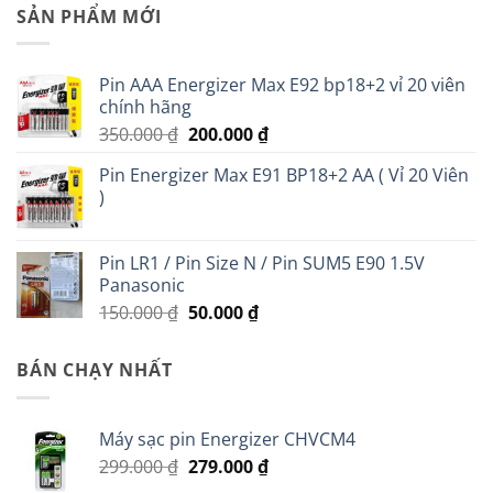
SẢN PHẨM MỚI
Pin AAA Energizer Max E92 bp18+2 vỉ 20 viên
chính hãng
Giá
Giá
350.000
₫
200.000
₫
gốc
hiện
Pin Energizer Max E91 BP18+2 AA ( Vỉ 20 Viên
là:
tại
)
350.000 ₫.
là:
200.000 ₫.
Pin LR1 / Pin Size N / Pin SUM5 E90 1.5V
Panasonic
Giá
Giá
150.000
₫
50.000
₫
gốc
hiện
là:
tại
BÁN CHẠY NHẤT
150.000 ₫.
là:
50.000 ₫.
Máy sạc pin Energizer CHVCM4
Giá
Giá
299.000
₫
279.000
₫
gốc
hiện