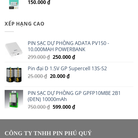
150.000
₫
14.000 ₫.
XẾP HẠNG CAO
PIN SẠC DỰ PHÒNG ADATA PV150 -
10.000MAH POWERBANK
Giá
Giá
299.000
₫
250.000
₫
gốc
hiện
Pin đại D 1.5V GP Supercell 13S-S2
là:
tại
Giá
Giá
25.000
₫
20.000
299.000 ₫.
₫
là:
gốc
hiện
250.000 ₫.
là:
tại
PIN SẠC DỰ PHÒNG GP GPFP10MBE 2B1
25.000 ₫.
là:
(ĐEN) 10000mAh
20.000 ₫.
Giá
Giá
750.000
₫
599.000
₫
gốc
hiện
là:
tại
750.000 ₫.
là:
599.000 ₫.
CÔNG TY TNHH PIN PHÚ QUÝ