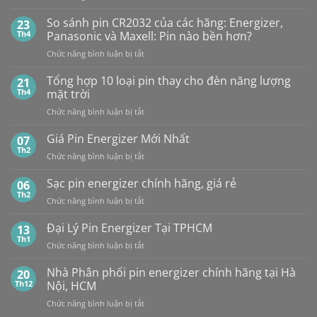
NHÀ
1,5V
PHÂN
Vỉ
So sánh pin CR2032 của các hãng: Energizer,
23
PHỐI,
10
Th4
Panasonic và Maxell: Pin nào bền hơn?
ĐẠI
Viên
ở
Chức năng bình luận bị tắt
LÝ
So
BÁN
sánh
Tổng hợp 10 loại pin thay cho đèn năng lượng
SỈ
21
pin
PIN
Th4
mặt trời
CR2032
MAXELL
ở
Chức năng bình luận bị tắt
của
TẠI
Tổng
các
HÀ
hợp
Giá Pin Energizer Mới Nhất
hãng:
07
NỘI
10
Energizer,
Th2
&
ở
Chức năng bình luận bị tắt
loại
Panasonic
TP.HCM:
Giá
pin
và
UY
Pin
Sạc pin energizer chính hãng, giá rẻ
06
thay
Maxell:
TÍN,
Energizer
Th2
cho
Pin
CHIẾT
ở
Chức năng bình luận bị tắt
Mới
đèn
nào
KHẤU
Sạc
Nhất
năng
bền
CAO,
pin
Đại Lý Pin Energizer Tại TPHCM
13
lượng
hơn?
HÀNG
energizer
Th1
mặt
ở
Chức năng bình luận bị tắt
CHÍNH
chính
trời
Đại
HÃNG
hãng,
Lý
Nhà Phân phối pin energizer chính hãng tại Hà
20
giá
Pin
Th12
Nội, HCM
rẻ
Energizer
ở
Chức năng bình luận bị tắt
Tại
Nhà
TPHCM