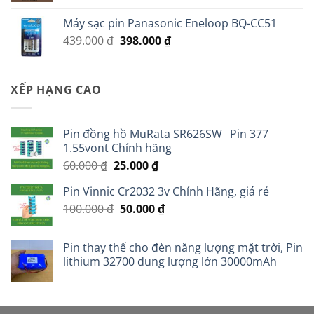
là:
tại
Máy sạc pin Panasonic Eneloop BQ-CC51
35.000 ₫.
là:
Giá
Giá
439.000
₫
398.000
₫
30.000 ₫.
gốc
hiện
là:
tại
439.000 ₫.
là:
XẾP HẠNG CAO
398.000 ₫.
Pin đồng hồ MuRata SR626SW _Pin 377
1.55vont Chính hãng
Giá
Giá
60.000
₫
25.000
₫
gốc
hiện
Pin Vinnic Cr2032 3v Chính Hãng, giá rẻ
là:
tại
Giá
Giá
100.000
₫
60.000 ₫.
50.000
là:
₫
gốc
hiện
25.000 ₫.
là:
tại
Pin thay thế cho đèn năng lượng mặt trời, Pin
100.000 ₫.
là:
lithium 32700 dung lượng lớn 30000mAh
50.000 ₫.