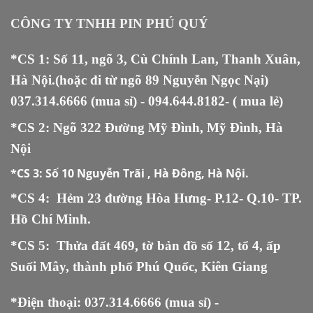
CÔNG TY TNHH PIN PHÚ QUÝ
*CS 1: Số 11, ngõ 3, Cù Chính Lan, Thanh Xuân,
Hà Nội.(hoặc đi từ ngõ 89 Nguyễn Ngọc Nại)
037.314.6666
(mua sỉ) -
094.644.8182
- ( mua lẻ)
*CS 2: Ngõ 322 Đường Mỹ Đình, Mỹ Đình, Hà
Nội
*CS 3:
Số 10 Nguyễn Trãi , Hà Đông, Hà Nội.
*CS 4: Hẻm 23 đường Hòa Hưng- P.12- Q.10- TP.
Hồ Chí Minh.
*CS 5
:
Thửa đất 469, tờ bản đồ số 12, tổ 4, ấp
Suối Mây, thành phố Phú Quốc, Kiên Giang
*Điện thoại:
037.314.6666
(mua sỉ) -