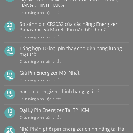
Alkaline
rẻ
MAXELL
HÀNG CHÍNH HÃNG
ở
GPA76F-
CR2032S Cao
đâu
ở
Chức năng bình luận bị tắt
2C10
cấp
NHÀ
1,5V
PHÂN
Vỉ
So sánh pin CR2032 của các hãng: Energizer,
23
PHỐI,
10
Th4
Panasonic và Maxell: Pin nào bền hơn?
ĐẠI
Viên
ở
Chức năng bình luận bị tắt
LÝ
So
BÁN
sánh
Tổng hợp 10 loại pin thay cho đèn năng lượng
SỈ
21
pin
PIN
Th4
mặt trời
CR2032
MAXELL
ở
Chức năng bình luận bị tắt
của
TẠI
Tổng
các
HÀ
hợp
Giá Pin Energizer Mới Nhất
hãng:
07
NỘI
10
Energizer,
Th2
&
ở
Chức năng bình luận bị tắt
loại
Panasonic
TP.HCM:
Giá
pin
và
UY
Pin
Sạc pin energizer chính hãng, giá rẻ
06
thay
Maxell:
TÍN,
Energizer
Th2
cho
Pin
CHIẾT
ở
Chức năng bình luận bị tắt
Mới
đèn
nào
KHẤU
Sạc
Nhất
năng
bền
CAO,
pin
Đại Lý Pin Energizer Tại TPHCM
13
lượng
hơn?
HÀNG
energizer
Th1
mặt
ở
Chức năng bình luận bị tắt
CHÍNH
chính
trời
Đại
HÃNG
hãng,
Lý
Nhà Phân phối pin energizer chính hãng tại Hà
20
giá
Pin