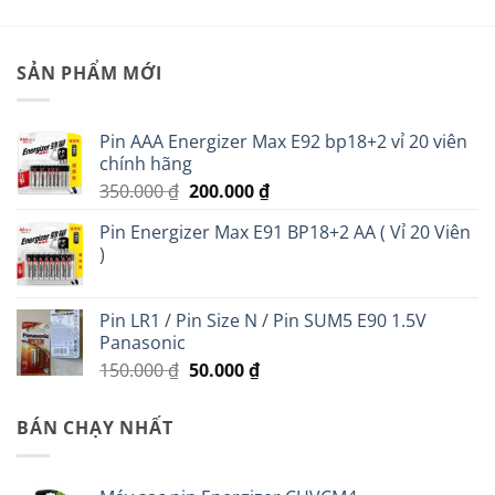
SẢN PHẨM MỚI
Pin AAA Energizer Max E92 bp18+2 vỉ 20 viên
chính hãng
Giá
Giá
350.000
₫
200.000
₫
gốc
hiện
Pin Energizer Max E91 BP18+2 AA ( Vỉ 20 Viên
là:
tại
)
350.000 ₫.
là:
200.000 ₫.
Pin LR1 / Pin Size N / Pin SUM5 E90 1.5V
Panasonic
Giá
Giá
150.000
₫
50.000
₫
gốc
hiện
là:
tại
BÁN CHẠY NHẤT
150.000 ₫.
là:
50.000 ₫.