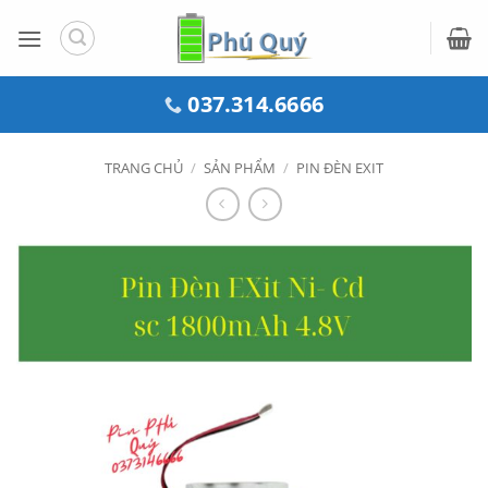
Bỏ
qua
nội
dung
037.314.6666
TRANG CHỦ
/
SẢN PHẨM
/
PIN ĐÈN EXIT