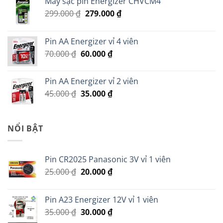
Máy sạc pin Energizer CHVCM4
Giá
Giá
299.000
₫
279.000
₫
gốc
hiện
là:
tại
Pin AA Energizer vỉ 4 viên
299.000 ₫.
là:
Giá
Giá
70.000
₫
60.000
₫
279.000 ₫.
gốc
hiện
là:
tại
Pin AA Energizer vỉ 2 viên
70.000 ₫.
là:
Giá
Giá
45.000
₫
35.000
₫
60.000 ₫.
gốc
hiện
là:
tại
45.000 ₫.
là:
NỔI BẬT
35.000 ₫.
Pin CR2025 Panasonic 3V vỉ 1 viên
Giá
Giá
25.000
₫
20.000
₫
gốc
hiện
là:
tại
Pin A23 Energizer 12V vỉ 1 viên
25.000 ₫.
là:
Giá
Giá
35.000
₫
30.000
₫
20.000 ₫.
gốc
hiện