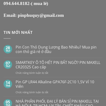
094.644.8182
-( mua lẻ)
Email:
pinphuquy@gmail.com
TIN MỚI NHẤT
Pin Con Thỏ Dung Lượng Bao Nhiêu? Mua pin
28
Th7
con thỏ giá rẻ ở đâu
Không
có
SMARTKEY Ô TÔ HẾT PIN BẤT NGỜ? PIN MAXELL
07
bình
luận
Th7
CR2032S Cao cấp
ở
Pin
ở
Chức năng bình luận bị tắt
Con
SMARTKEY
Thỏ
Ô
Dung
Pin GP LR44 Alkaline GPA76F-2C10 1,5V Vỉ 10
14
Lượng
TÔ
Th5
Viên
Bao
HẾT
Nhiêu?
ở
Chức năng bình luận bị tắt
PIN
Mua
Pin
pin
BẤT
con
GP
NHÀ PHÂN PHỐI, ĐẠI LÝ BÁN SỈ PIN MAXELL TẠI
NGỜ?
05
thỏ
LR44
PIN
Th5
HÀ NỘI & TP.HCM: UY TÍN, CHIẾT KHẤU CAO,
giá