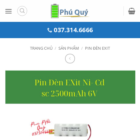
Bỏ
qua
nội
dung
037.314.6666
TRANG CHỦ
/
SẢN PHẨM
/
PIN ĐÈN EXIT