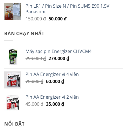
Pin LR1 / Pin Size N / Pin SUM5 E90 1.5V
Panasonic
Giá
Giá
150.000
₫
50.000
₫
gốc
hiện
là:
tại
BÁN CHẠY NHẤT
150.000 ₫.
là:
50.000 ₫.
Máy sạc pin Energizer CHVCM4
Giá
Giá
299.000
₫
279.000
₫
gốc
hiện
là:
tại
Pin AA Energizer vỉ 4 viên
299.000 ₫.
là:
Giá
Giá
70.000
₫
60.000
₫
279.000 ₫.
gốc
hiện
là:
tại
Pin AA Energizer vỉ 2 viên
70.000 ₫.
là:
Giá
Giá
45.000
₫
35.000
₫
60.000 ₫.
gốc
hiện
là:
tại
45.000 ₫.
là:
NỔI BẬT