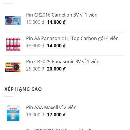
35.000 ₫.
Pin CR2016 Camelion 3V vỉ 1 viên
Giá
Giá
19.000
₫
14.000
₫
gốc
hiện
là:
tại
Pin AA Panasonic Hi-Top Carbon gói 4 viên
19.000 ₫.
là:
Giá
Giá
18.000
₫
14.000
₫
14.000 ₫.
gốc
hiện
là:
tại
Pin CR2025 Panasonic 3V vỉ 1 viên
18.000 ₫.
là:
Giá
Giá
25.000
₫
20.000
₫
14.000 ₫.
gốc
hiện
là:
tại
25.000 ₫.
là:
XẾP HẠNG CAO
20.000 ₫.
Pin AAA Maxell vỉ 2 viên
Giá
Giá
19.000
₫
17.000
₫
gốc
hiện
là:
tại