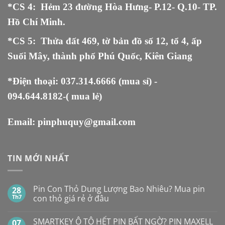
*CS 4: Hẻm 23 đường Hòa Hưng- P.12- Q.10- TP.
Hồ Chí Minh.
*CS 5
:
Thửa đất 469, tờ bản đồ số 12, tổ 4, ấp
Suối Mây, thành phố Phú Quốc, Kiên Giang
*Điện thoại:
037.314.6666
(mua sỉ) -
094.644.8182
-( mua lẻ)
Email:
pinphuquy@gmail.com
TIN MỚI NHẤT
Pin Con Thỏ Dung Lượng Bao Nhiêu? Mua pin
28
Th7
con thỏ giá rẻ ở đâu
Không
có
SMARTKEY Ô TÔ HẾT PIN BẤT NGỜ? PIN MAXELL
07
bình