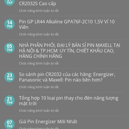
luận
Th7
CR2032S Cao cấp
ở
Pin
ở
Chức năng bình luận bị tắt
Con
SMARTKEY
Thỏ
Ô
Dung
Pin GP LR44 Alkaline GPA76F-2C10 1,5V Vỉ 10
14
Lượng
TÔ
Th5
Viên
Bao
HẾT
Nhiêu?
ở
Chức năng bình luận bị tắt
PIN
Mua
Pin
pin
BẤT
con
GP
NHÀ PHÂN PHỐI, ĐẠI LÝ BÁN SỈ PIN MAXELL TẠI
NGỜ?
05
thỏ
LR44
PIN
Th5
HÀ NỘI & TP.HCM: UY TÍN, CHIẾT KHẤU CAO,
giá
Alkaline
rẻ
MAXELL
HÀNG CHÍNH HÃNG
ở
GPA76F-
CR2032S Cao
đâu
ở
Chức năng bình luận bị tắt
2C10
cấp
NHÀ
1,5V
PHÂN
Vỉ
So sánh pin CR2032 của các hãng: Energizer,
23
PHỐI,
10
Th4
Panasonic và Maxell: Pin nào bền hơn?
ĐẠI
Viên
ở
Chức năng bình luận bị tắt
LÝ
So
BÁN
sánh
Tổng hợp 10 loại pin thay cho đèn năng lượng
SỈ
21
pin
PIN
Th4
mặt trời
CR2032
MAXELL
ở
Chức năng bình luận bị tắt
của
TẠI
Tổng
các
HÀ
hợp
Giá Pin Energizer Mới Nhất
hãng:
07
NỘI
10
Energizer,
Th2
&
ở
Chức năng bình luận bị tắt