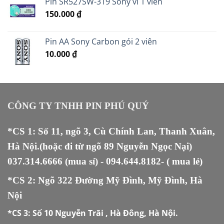
Pin SR527SW-319 Sony vỉ 1 viên
19.000 ₫.
là:
150.000
₫
17.000 ₫.
Pin AA Sony Carbon gói 2 viên
10.000
₫
CÔNG TY TNHH PIN PHÚ QUÝ
*CS 1: Số 11, ngõ 3, Cù Chính Lan, Thanh Xuân,
Hà Nội.(hoặc đi từ ngõ 89 Nguyễn Ngọc Nại)
037.314.6666
(mua sỉ) -
094.644.8182
- ( mua lẻ)
*CS 2: Ngõ 322 Đường Mỹ Đình, Mỹ Đình, Hà
Nội
*CS 3:
Số 10 Nguyễn Trãi , Hà Đông, Hà Nội.