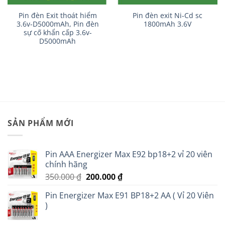
Pin đèn Exit thoát hiểm
Pin đèn exit Ni-Cd sc
3.6v-D5000mAh, Pin đèn
1800mAh 3.6V
sự cố khẩn cấp 3.6v-
D5000mAh
SẢN PHẨM MỚI
Pin AAA Energizer Max E92 bp18+2 vỉ 20 viên
chính hãng
Giá
Giá
350.000
₫
200.000
₫
gốc
hiện
Pin Energizer Max E91 BP18+2 AA ( Vỉ 20 Viên
là:
tại
)
350.000 ₫.
là:
200.000 ₫.