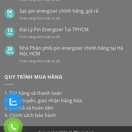
loại
Panasonic
TP.HCM:
Giá
pin
và
UY
Pin
Sạc pin energizer chính hãng, giá rẻ
06
thay
Maxell:
TÍN,
Energizer
Th2
cho
Pin
CHIẾT
ở
Chức năng bình luận bị tắt
Mới
đèn
nào
KHẤU
Sạc
Nhất
năng
bền
CAO,
pin
Đại Lý Pin Energizer Tại TPHCM
13
lượng
hơn?
HÀNG
energizer
Th1
mặt
ở
Chức năng bình luận bị tắt
CHÍNH
chính
trời
Đại
HÃNG
hãng,
Lý
Nhà Phân phối pin energizer chính hãng tại Hà
20
giá
Pin
Th12
Nội, HCM
rẻ
Energizer
ở
Chức năng bình luận bị tắt
Tại
Nhà
TPHCM
Phân
phối
QUY TRÌNH MUA HÀNG
pin
energizer
chính
1. Đặt hàng và thanh toán
hãng
2. Vận chuyển, giao nhận hàng hóa
tại
Hà
3. Đổi trả và hoàn tiền
Nội,
4. Chính sách bảo hành
HCM