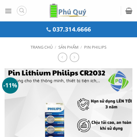
Bỏ
qua
nội
dung
037.314.6666
TRANG CHỦ
/
SẢN PHẨM
/
PIN PHILIPS
-11%