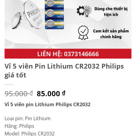
Vỉ 5 viên Pin Lithium CR2032 Philips
giá tốt
Giá
Giá
95.000
85.000
₫
₫
gốc
hiện
Vỉ 5 viên pin Lithium Philips CR2032
là:
tại
95.000 ₫.
là:
Loại pin: Pin Lithium
85.000 ₫.
Hãng: Philips
Model: Philips CR2032