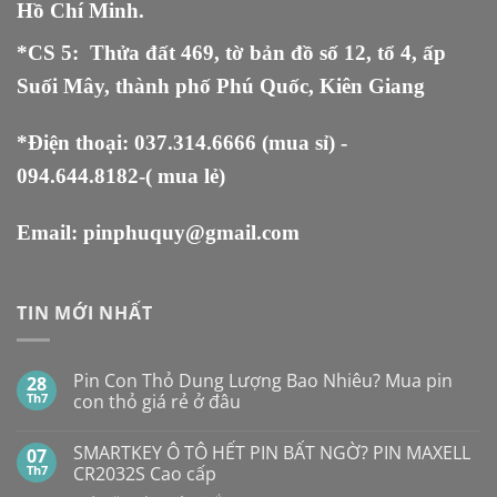
Hồ Chí Minh.
*CS 5
:
Thửa đất 469, tờ bản đồ số 12, tổ 4, ấp
Suối Mây, thành phố Phú Quốc, Kiên Giang
*Điện thoại:
037.314.6666
(mua sỉ) -
094.644.8182
-( mua lẻ)
Email:
pinphuquy@gmail.com
TIN MỚI NHẤT
Pin Con Thỏ Dung Lượng Bao Nhiêu? Mua pin
28
Th7
con thỏ giá rẻ ở đâu
Không
có
SMARTKEY Ô TÔ HẾT PIN BẤT NGỜ? PIN MAXELL
07
bình
luận
Th7
CR2032S Cao cấp
ở
Pin