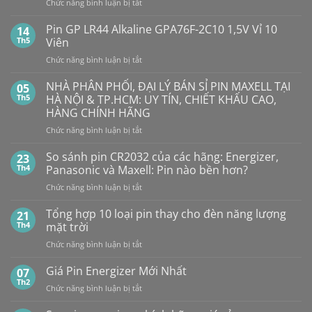
ở
Chức năng bình luận bị tắt
Con
SMARTKEY
Thỏ
Ô
Dung
Pin GP LR44 Alkaline GPA76F-2C10 1,5V Vỉ 10
14
Lượng
TÔ
Th5
Viên
Bao
HẾT
Nhiêu?
ở
Chức năng bình luận bị tắt
PIN
Mua
Pin
pin
BẤT
con
GP
NHÀ PHÂN PHỐI, ĐẠI LÝ BÁN SỈ PIN MAXELL TẠI
NGỜ?
05
thỏ
LR44
PIN
Th5
HÀ NỘI & TP.HCM: UY TÍN, CHIẾT KHẤU CAO,
giá
Alkaline
rẻ
MAXELL
HÀNG CHÍNH HÃNG
ở
GPA76F-
CR2032S Cao
đâu
ở
Chức năng bình luận bị tắt
2C10
cấp
NHÀ
1,5V
PHÂN
Vỉ
So sánh pin CR2032 của các hãng: Energizer,
23
PHỐI,
10
Th4
Panasonic và Maxell: Pin nào bền hơn?
ĐẠI
Viên
ở
Chức năng bình luận bị tắt
LÝ
So
BÁN
sánh
Tổng hợp 10 loại pin thay cho đèn năng lượng
SỈ
21
pin
PIN
Th4
mặt trời
CR2032
MAXELL
ở
Chức năng bình luận bị tắt
của
TẠI
Tổng
các
HÀ
hợp
Giá Pin Energizer Mới Nhất
hãng:
07
NỘI
10
Energizer,
Th2
&
ở
Chức năng bình luận bị tắt
loại
Panasonic
TP.HCM:
Giá
pin
và
UY
Pin