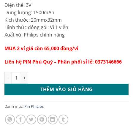
Điện thế: 3V
Dung lượng: 1500mAh
Kích thước: 20mmx32mm
Hình thức đóng gói: Vỉ 1 viên
Xuất xứ: Philips chính hãng
MUA 2 vỉ giá còn 65,000 đồng/vỉ
Liên hệ PIN Phú Quý – Phân phối sỉ lẻ: 0373146666
Vỉ 5 viên Pin Lithium CR2032 Philips giá tốt số lượng
THÊM VÀO GIỎ HÀNG
Danh mục:
Pin PhiLips