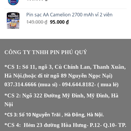
Pin sạc AA Camelion 2700 mAh vỉ 2 viên
Giá
Giá
149.000
₫
95.000
₫
gốc
hiện
là:
tại
149.000 ₫.
là:
95.000 ₫.
CÔNG TY TNHH PIN PHÚ QUÝ
*CS 1: Số 11, ngõ 3, Cù Chính Lan, Thanh Xuân,
Hà Nội.(hoặc đi từ ngõ 89 Nguyễn Ngọc Nại)
037.314.6666
(mua sỉ) -
094.644.8182
- ( mua lẻ)
*CS 2: Ngõ 322 Đường Mỹ Đình, Mỹ Đình, Hà
Nội
*CS 3:
Số 10 Nguyễn Trãi , Hà Đông, Hà Nội.
*CS 4: Hẻm 23 đường Hòa Hưng- P.12- Q.10- TP.