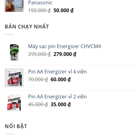
Panasonic
Giá
Giá
150.000
₫
50.000
₫
gốc
hiện
là:
tại
BÁN CHẠY NHẤT
150.000 ₫.
là:
50.000 ₫.
Máy sạc pin Energizer CHVCM4
Giá
Giá
299.000
₫
279.000
₫
gốc
hiện
là:
tại
Pin AA Energizer vỉ 4 viên
299.000 ₫.
là:
Giá
Giá
70.000
₫
60.000
₫
279.000 ₫.
gốc
hiện
là:
tại
Pin AA Energizer vỉ 2 viên
70.000 ₫.
là:
Giá
Giá
45.000
₫
35.000
₫
60.000 ₫.
gốc
hiện
là:
tại
45.000 ₫.
là:
NỔI BẬT
35.000 ₫.