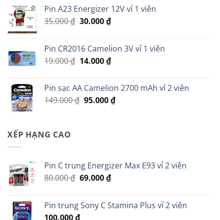
Pin A23 Energizer 12V vỉ 1 viên
Giá
Giá
35.000
₫
30.000
₫
gốc
hiện
là:
tại
Pin CR2016 Camelion 3V vỉ 1 viên
35.000 ₫.
là:
Giá
Giá
19.000
₫
14.000
₫
30.000 ₫.
gốc
hiện
là:
tại
Pin sạc AA Camelion 2700 mAh vỉ 2 viên
19.000 ₫.
là:
Giá
Giá
149.000
₫
95.000
₫
14.000 ₫.
gốc
hiện
là:
tại
149.000 ₫.
là:
XẾP HẠNG CAO
95.000 ₫.
Pin C trung Energizer Max E93 vỉ 2 viên
Giá
Giá
80.000
₫
69.000
₫
gốc
hiện
là:
tại
Pin trung Sony C Stamina Plus vỉ 2 viên
80.000 ₫.
là:
100.000
₫
69.000 ₫.