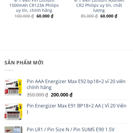
Vỉ 1 viên Pin Lithium
Vỉ 1 viên Lithium 900mAh
1500mAh CR123A Philips
CR2 Philips uy tín, chất
uy tín, chính hãng
lượng
Giá
Giá
Giá
Giá
100.000
₫
60.000
₫
85.000
₫
60.000
₫
gốc
hiện
gốc
hiện
là:
tại
là:
tại
.
100.000 ₫.
là:
85.000 ₫.
là:
60.000 ₫.
60.000 ₫
SẢN PHẨM MỚI
Pin AAA Energizer Max E92 bp18+2 vỉ 20 viên
chính hãng
Giá
Giá
350.000
₫
200.000
₫
gốc
hiện
Pin Energizer Max E91 BP18+2 AA ( Vỉ 20 Viên
là:
tại
)
350.000 ₫.
là:
200.000 ₫.
Pin LR1 / Pin Size N / Pin SUM5 E90 1.5V