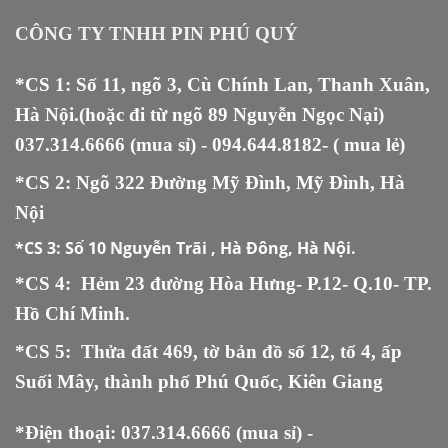
4.000 ₫.
CÔNG TY TNHH PIN PHÚ QUÝ
*CS 1: Số 11, ngõ 3, Cù Chính Lan, Thanh Xuân,
Hà Nội.(hoặc đi từ ngõ 89 Nguyễn Ngọc Nại)
037.314.6666
(mua sỉ) -
094.644.8182
- ( mua lẻ)
*CS 2: Ngõ 322 Đường Mỹ Đình, Mỹ Đình, Hà
Nội
*CS 3:
Số 10 Nguyễn Trãi , Hà Đông, Hà Nội.
*CS 4: Hẻm 23 đường Hòa Hưng- P.12- Q.10- TP.
Hồ Chí Minh.
*CS 5
:
Thửa đất 469, tờ bản đồ số 12, tổ 4, ấp
Suối Mây, thành phố Phú Quốc, Kiên Giang
*Điện thoại:
037.314.6666
(mua sỉ) -