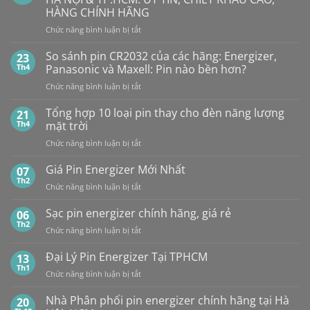
Alkaline
rẻ
MAXELL
HÀNG CHÍNH HÃNG
ở
GPA76F-
CR2032S Cao
đâu
ở
Chức năng bình luận bị tắt
2C10
cấp
NHÀ
1,5V
PHÂN
Vỉ
So sánh pin CR2032 của các hãng: Energizer,
23
PHỐI,
10
Th4
Panasonic và Maxell: Pin nào bền hơn?
ĐẠI
Viên
ở
Chức năng bình luận bị tắt
LÝ
So
BÁN
sánh
Tổng hợp 10 loại pin thay cho đèn năng lượng
SỈ
21
pin
PIN
Th4
mặt trời
CR2032
MAXELL
ở
Chức năng bình luận bị tắt
của
TẠI
Tổng
các
HÀ
hợp
Giá Pin Energizer Mới Nhất
hãng:
07
NỘI
10
Energizer,
Th2
&
ở
Chức năng bình luận bị tắt
loại
Panasonic
TP.HCM:
Giá
pin
và
UY
Pin
Sạc pin energizer chính hãng, giá rẻ
06
thay
Maxell:
TÍN,
Energizer
Th2
cho
Pin
CHIẾT
ở
Chức năng bình luận bị tắt
Mới
đèn
nào
KHẤU
Sạc
Nhất
năng
bền
CAO,
pin
Đại Lý Pin Energizer Tại TPHCM
13
lượng
hơn?
HÀNG
energizer
Th1
mặt
ở
Chức năng bình luận bị tắt
CHÍNH
chính
trời
Đại
HÃNG
hãng,
Lý
Nhà Phân phối pin energizer chính hãng tại Hà
20
giá
Pin