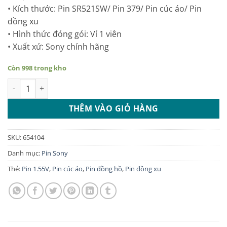
• Kích thước: Pin SR521SW/ Pin 379/ Pin cúc áo/ Pin
đồng xu
• Hình thức đóng gói: Vỉ 1 viên
• Xuất xứ: Sony chính hãng
Còn 998 trong kho
Pin SR521SW-379 Sony vỉ 1 viên số lượng
THÊM VÀO GIỎ HÀNG
SKU:
654104
Danh mục:
Pin Sony
Thẻ:
Pin 1.55V
,
Pin cúc áo
,
Pin đồng hồ
,
Pin đồng xu