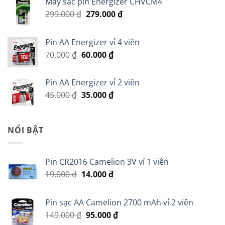
Máy sạc pin Energizer CHVCM4
Giá
Giá
299.000
₫
279.000
₫
gốc
hiện
là:
tại
Pin AA Energizer vỉ 4 viên
299.000 ₫.
là:
Giá
Giá
70.000
₫
60.000
₫
279.000 ₫.
gốc
hiện
là:
tại
Pin AA Energizer vỉ 2 viên
70.000 ₫.
là:
Giá
Giá
45.000
₫
35.000
₫
60.000 ₫.
gốc
hiện
là:
tại
45.000 ₫.
là:
NỔI BẬT
35.000 ₫.
Pin CR2016 Camelion 3V vỉ 1 viên
Giá
Giá
19.000
₫
14.000
₫
gốc
hiện
là:
tại
Pin sạc AA Camelion 2700 mAh vỉ 2 viên
19.000 ₫.
là:
Giá
Giá
149.000
₫
95.000
₫
14.000 ₫.
gốc
hiện