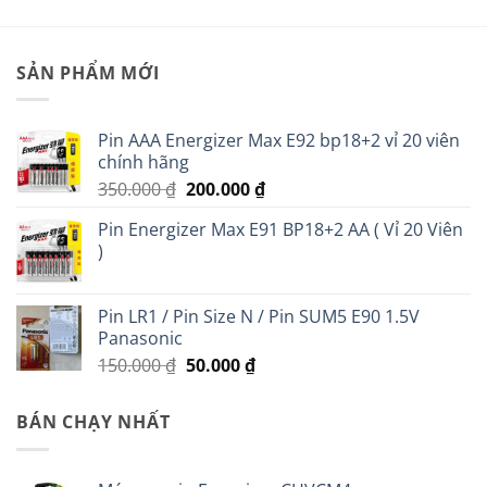
SẢN PHẨM MỚI
Pin AAA Energizer Max E92 bp18+2 vỉ 20 viên
chính hãng
Giá
Giá
350.000
₫
200.000
₫
gốc
hiện
Pin Energizer Max E91 BP18+2 AA ( Vỉ 20 Viên
là:
tại
)
350.000 ₫.
là:
200.000 ₫.
Pin LR1 / Pin Size N / Pin SUM5 E90 1.5V
Panasonic
Giá
Giá
150.000
₫
50.000
₫
gốc
hiện
là:
tại
BÁN CHẠY NHẤT
150.000 ₫.
là:
50.000 ₫.