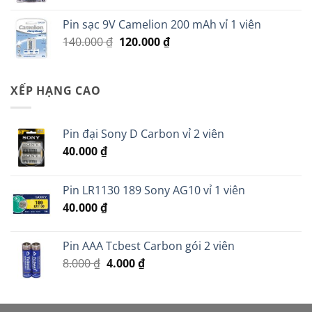
là:
tại
Pin sạc 9V Camelion 200 mAh vỉ 1 viên
149.000 ₫.
là:
Giá
Giá
140.000
₫
120.000
₫
95.000 ₫.
gốc
hiện
là:
tại
140.000 ₫.
là:
XẾP HẠNG CAO
120.000 ₫.
Pin đại Sony D Carbon vỉ 2 viên
40.000
₫
Pin LR1130 189 Sony AG10 vỉ 1 viên
40.000
₫
Pin AAA Tcbest Carbon gói 2 viên
Giá
Giá
8.000
₫
4.000
₫
gốc
hiện
là:
tại
8.000 ₫.
là: