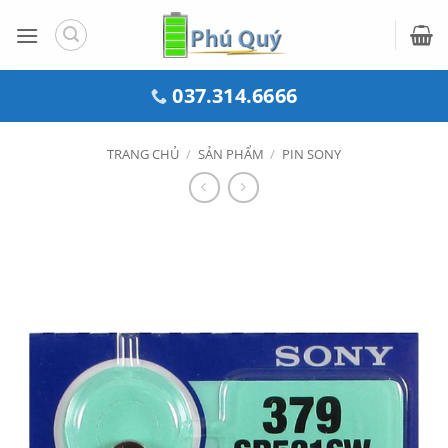
Bỏ
qua
nội
dung
037.314.6666
TRANG CHỦ
/
SẢN PHẨM
/
PIN SONY