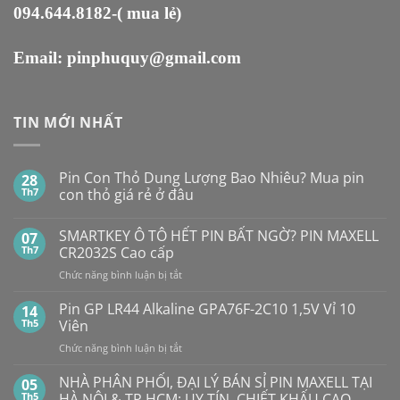
094.644.8182
-( mua lẻ)
Email:
pinphuquy@gmail.com
TIN MỚI NHẤT
Pin Con Thỏ Dung Lượng Bao Nhiêu? Mua pin
28
Th7
con thỏ giá rẻ ở đâu
Không
có
SMARTKEY Ô TÔ HẾT PIN BẤT NGỜ? PIN MAXELL
07
bình
luận
Th7
CR2032S Cao cấp
ở
Pin
ở
Chức năng bình luận bị tắt
Con
SMARTKEY
Thỏ
Ô
Dung
Pin GP LR44 Alkaline GPA76F-2C10 1,5V Vỉ 10
14
Lượng
TÔ
Th5
Viên
Bao
HẾT
Nhiêu?
ở
Chức năng bình luận bị tắt
PIN
Mua
Pin
pin
BẤT
con
GP
NHÀ PHÂN PHỐI, ĐẠI LÝ BÁN SỈ PIN MAXELL TẠI
NGỜ?
05
thỏ
LR44
PIN
Th5
HÀ NỘI & TP.HCM: UY TÍN, CHIẾT KHẤU CAO,
giá