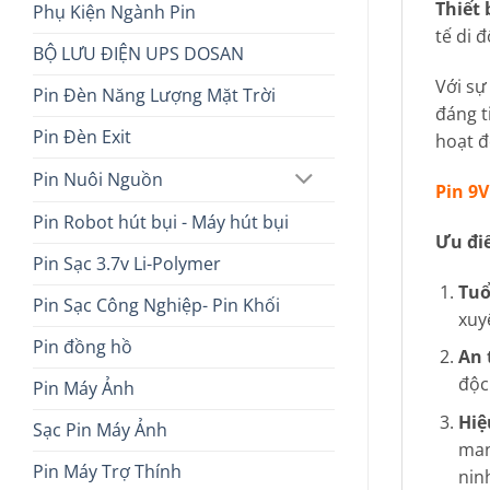
Thiết 
Phụ Kiện Ngành Pin
tế di 
BỘ LƯU ĐIỆN UPS DOSAN
Với sự
Pin Đèn Năng Lượng Mặt Trời
đáng t
Pin Đèn Exit
hoạt đ
Pin Nuôi Nguồn
Pin 9V
Pin Robot hút bụi - Máy hút bụi
Ưu đi
Pin Sạc 3.7v Li-Polymer
Tuổ
Pin Sạc Công Nghiệp- Pin Khối
xuy
Pin đồng hồ
An 
độc
Pin Máy Ảnh
Hiệ
Sạc Pin Máy Ảnh
man
Pin Máy Trợ Thính
nin