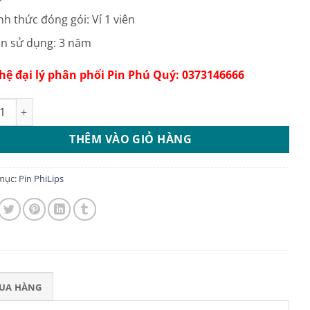
nh thức đóng gói: Vỉ 1 viên
n sử dụng: 3 năm
 hệ đại lý phân phối Pin Phú Quý: 0373146666
V Alkaline 6LR61P1 Philips vỉ 1 viên chính hãng số lượng
THÊM VÀO GIỎ HÀNG
mục:
Pin PhiLips
MUA HÀNG