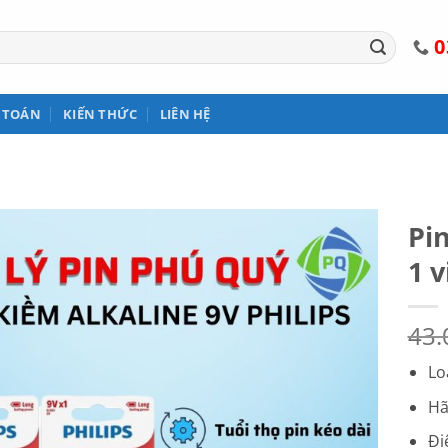
0
 TOÁN
KIẾN THỨC
LIÊN HỆ
Pin
1 
43
Lo
Hã
Đi