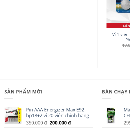
+
+
22L1B Philips
Pin kiềm Alkaline AAA
Vỉ 1 viên
ỉ 1 viên)
LR03P2B Philips (Vỉ 2 viên)
Ph
Giá
Giá
13.000
₫
19.
gốc
hiện
là:
tại
18.000 ₫.
là:
13.000 ₫.
SẢN PHẨM MỚI
BÁN CHẠY
Pin AAA Energizer Max E92
Má
bp18+2 vỉ 20 viên chính hãng
CH
Giá
Giá
350.000
₫
200.000
₫
29
gốc
hiện