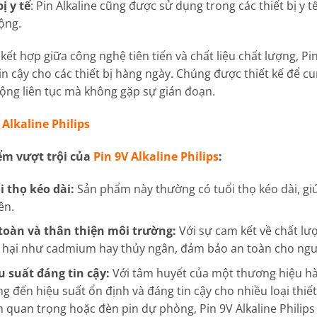
bị y tế
: Pin Alkaline cũng được sử dụng trong các thiết bị y 
động.
 kết hợp giữa công nghệ tiên tiến và chất liệu chất lượng, P
in cậy cho các thiết bị hàng ngày. Chúng được thiết kế để c
ộng liên tục mà không gặp sự gián đoạn.
 Alkaline Philips
ểm vượt trội của
Pin 9V Alkaline Philips
:
i thọ kéo dài:
Sản phẩm này thường có tuổi thọ kéo dài, giúp
ên.
toàn và thân thiện môi trường:
Với sự cam kết về chất lượ
 hại như cadmium hay thủy ngân, đảm bảo an toàn cho ngư
u suất đáng tin cậy:
Với tâm huyết của một thương hiệu hàng
g đến hiệu suất ổn định và đáng tin cậy cho nhiều loại thiết b
h quan trọng hoặc đèn pin dự phòng, Pin 9V Alkaline Phili