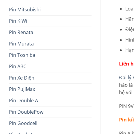
Loạ
Pin Mitsubishi
Hãn
Pin KiWi
Điệ
Pin Renata
Hìn
Pin Murata
Hạn
Pin Toshiba
Liên h
Pin ABC
Đại lý
Pin Xe Điện
hào là
Pin PuJiMax
hệ với
Pin Double A
PIN 9
Pin DoublePow
Pin ki
Pin Goodcell
Pin Al