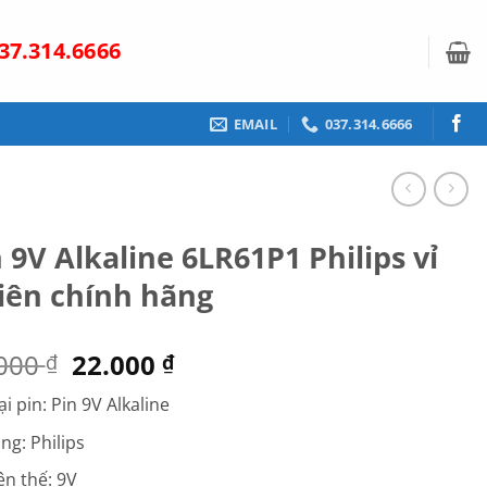
37.314.6666
EMAIL
037.314.6666
 9V Alkaline 6LR61P1 Philips vỉ
viên chính hãng
Giá
Giá
.000
22.000
₫
₫
gốc
hiện
ại pin: Pin 9V Alkaline
là:
tại
43.000 ₫.
là:
ng: Philips
22.000 ₫.
ện thế: 9V