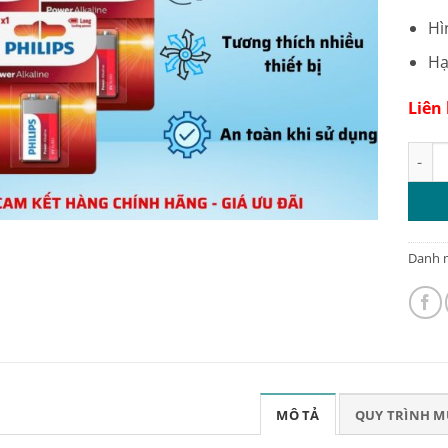
Hì
Hạ
Liên
Pin 9
Danh 
MÔ TẢ
QUY TRÌNH 