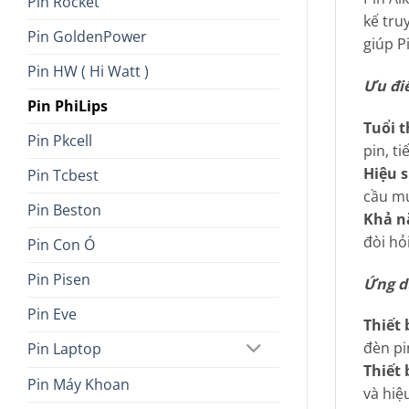
Pin Rocket
kế tru
Pin GoldenPower
giúp P
Pin HW ( Hi Watt )
Ưu điể
Pin PhiLips
Tuổi t
Pin Pkcell
pin, ti
Hiệu 
Pin Tcbest
cầu mứ
Pin Beston
Khả nă
đòi hỏ
Pin Con Ó
Pin Pisen
Ứng dụ
Pin Eve
Thiết 
đèn pi
Pin Laptop
Thiết 
Pin Máy Khoan
và hiệu