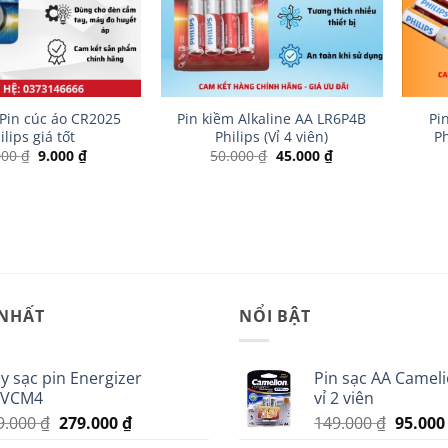
+
+
 Pin cúc áo CR2025
Pin kiềm Alkaline AA LR6P4B
Pi
ilips giá tốt
Philips (Vỉ 4 viên)
Ph
Giá
Giá
Giá
Giá
000
₫
9.000
₫
50.000
₫
45.000
₫
gốc
hiện
gốc
hiện
là:
tại
là:
tại
19.000 ₫.
là:
50.000 ₫.
là:
9.000 ₫.
45.000 ₫.
 NHẤT
NỔI BẬT
y sạc pin Energizer
Pin sạc AA Camel
VCM4
vỉ 2 viên
Giá
Giá
Giá
9.000
₫
279.000
₫
149.000
₫
95.00
gốc
hiện
gốc