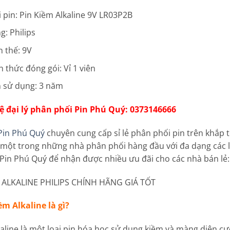
i pin: Pin Kiềm Alkaline 9V LR03P2B
g: Philips
n thế: 9V
h thức đóng gói: Vỉ 1 viên
 sử dụng: 3 năm
ệ đại lý phân phối Pin Phú Quý: 0373146666
 Pin Phú Quý
chuyên cung cấp sỉ lẻ phân phối pin trên khắp 
 một trong những nhà phân phối hàng đầu với đa dạng các loại
 Pin Phú Quý để nhận được nhiều ưu đãi cho các nhà bán lẻ
V ALKALINE PHILIPS CHÍNH HÃNG GIÁ TỐT
ềm Alkaline là gì?
kaline là một loại pin hóa học sử dụng kiềm và màng diện c