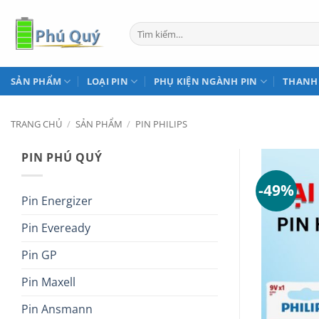
Bỏ
qua
Tìm
kiếm:
nội
dung
SẢN PHẨM
LOẠI PIN
PHỤ KIỆN NGÀNH PIN
THANH
TRANG CHỦ
/
SẢN PHẨM
/
PIN PHILIPS
PIN PHÚ QUÝ
-49%
Pin Energizer
Pin Eveready
Pin GP
Pin Maxell
Pin Ansmann