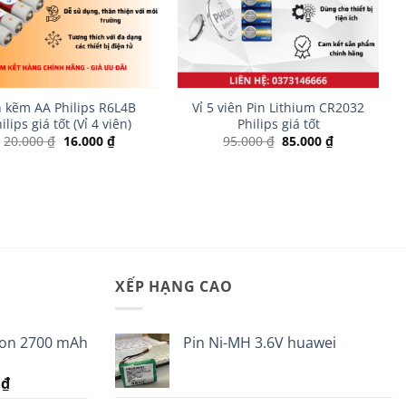
+
n kẽm AA Philips R6L4B
Vỉ 5 viên Pin Lithium CR2032
ilips giá tốt (Vỉ 4 viên)
Philips giá tốt
Giá
Giá
Giá
Giá
20.000
₫
16.000
₫
95.000
₫
85.000
₫
gốc
hiện
gốc
hiện
là:
tại
là:
tại
20.000 ₫.
là:
95.000 ₫.
là:
16.000 ₫.
85.000 ₫.
XẾP HẠNG CAO
ion 2700 mAh
Pin Ni-MH 3.6V huawei
Giá
0
₫
hiện