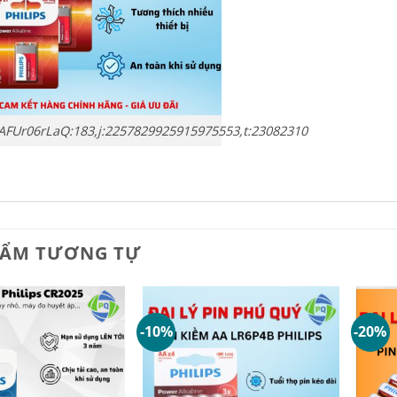
DAFUr06rLaQ:183,j:2257829925915975553,t:23082310
HẨM TƯƠNG TỰ
-10%
-20%