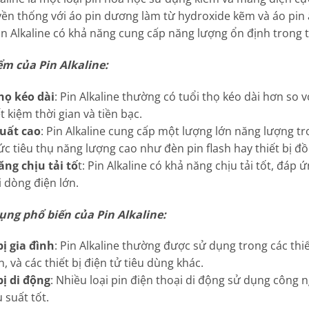
yền thống với áo pin dương làm từ hydroxide kẽm và áo pi
in Alkaline có khả năng cung cấp năng lượng ổn định trong t
m của Pin Alkaline:
họ kéo dài
: Pin Alkaline thường có tuổi thọ kéo dài hơn so v
ết kiệm thời gian và tiền bạc.
suất cao
: Pin Alkaline cung cấp một lượng lớn năng lượng tro
c tiêu thụ năng lượng cao như đèn pin flash hay thiết bị đồ 
ng chịu tải tố
t: Pin Alkaline có khả năng chịu tải tốt, đáp
i dòng điện lớn.
ng phổ biến của Pin Alkaline:
bị gia đình
: Pin Alkaline thường được sử dụng trong các thiế
n, và các thiết bị điện tử tiêu dùng khác.
bị di động
: Nhiều loại pin điện thoại di động sử dụng công 
 suất tốt.