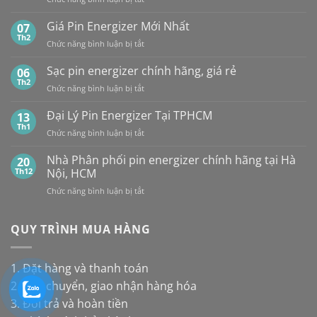
của
TẠI
Tổng
các
HÀ
hợp
Giá Pin Energizer Mới Nhất
hãng:
07
NỘI
10
Energizer,
Th2
&
ở
Chức năng bình luận bị tắt
loại
Panasonic
TP.HCM:
Giá
pin
và
UY
Pin
Sạc pin energizer chính hãng, giá rẻ
06
thay
Maxell:
TÍN,
Energizer
Th2
cho
Pin
CHIẾT
ở
Chức năng bình luận bị tắt
Mới
đèn
nào
KHẤU
Sạc
Nhất
năng
bền
CAO,
pin
Đại Lý Pin Energizer Tại TPHCM
13
lượng
hơn?
HÀNG
energizer
Th1
mặt
ở
Chức năng bình luận bị tắt
CHÍNH
chính
trời
Đại
HÃNG
hãng,
Lý
Nhà Phân phối pin energizer chính hãng tại Hà
20
giá
Pin
Th12
Nội, HCM
rẻ
Energizer
ở
Chức năng bình luận bị tắt
Tại
Nhà
TPHCM
Phân
phối
QUY TRÌNH MUA HÀNG
pin
energizer
chính
1. Đặt hàng và thanh toán
hãng
2. Vận chuyển, giao nhận hàng hóa
tại
Hà
3. Đổi trả và hoàn tiền
Nội,