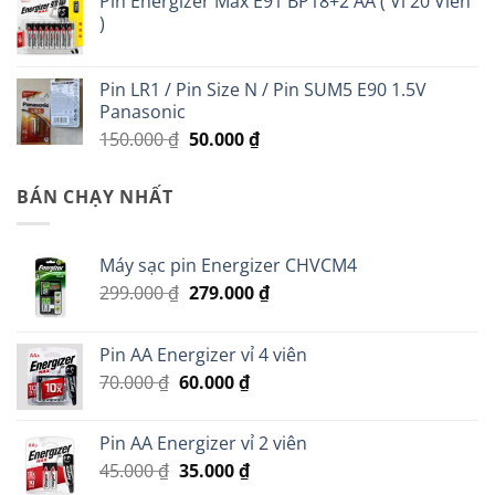
Pin Energizer Max E91 BP18+2 AA ( Vỉ 20 Viên
là:
tại
)
350.000 ₫.
là:
200.000 ₫.
Pin LR1 / Pin Size N / Pin SUM5 E90 1.5V
Panasonic
Giá
Giá
150.000
₫
50.000
₫
gốc
hiện
là:
tại
BÁN CHẠY NHẤT
150.000 ₫.
là:
50.000 ₫.
Máy sạc pin Energizer CHVCM4
Giá
Giá
299.000
₫
279.000
₫
gốc
hiện
là:
tại
Pin AA Energizer vỉ 4 viên
299.000 ₫.
là:
Giá
Giá
70.000
₫
60.000
₫
279.000 ₫.
gốc
hiện
là:
tại
Pin AA Energizer vỉ 2 viên
70.000 ₫.
là:
Giá
Giá
45.000
₫
35.000
₫
60.000 ₫.
gốc
hiện