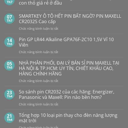
Th7
con thỏ giá rẻ ở đâu
Không
có
SMARTKEY Ô TÔ HẾT PIN BẤT NGỜ? PIN MAXELL
07
bình
luận
Th7
CR2032S Cao cấp
ở
Pin
ở
Chức năng bình luận bị tắt
Con
SMARTKEY
Thỏ
Ô
Dung
Pin GP LR44 Alkaline GPA76F-2C10 1,5V Vỉ 10
14
Lượng
TÔ
Th5
Viên
Bao
HẾT
Nhiêu?
ở
Chức năng bình luận bị tắt
PIN
Mua
Pin
pin
BẤT
con
GP
NHÀ PHÂN PHỐI, ĐẠI LÝ BÁN SỈ PIN MAXELL TẠI
NGỜ?
05
thỏ
LR44
PIN
Th5
HÀ NỘI & TP.HCM: UY TÍN, CHIẾT KHẤU CAO,
giá
Alkaline
rẻ
MAXELL
HÀNG CHÍNH HÃNG
ở
GPA76F-
CR2032S Cao
đâu
ở
Chức năng bình luận bị tắt
2C10
cấp
NHÀ
1,5V
PHÂN
Vỉ
So sánh pin CR2032 của các hãng: Energizer,
23
PHỐI,
10
Th4
Panasonic và Maxell: Pin nào bền hơn?
ĐẠI
Viên
ở
Chức năng bình luận bị tắt
LÝ
So
BÁN
sánh
Tổng hợp 10 loại pin thay cho đèn năng lượng
SỈ
21
pin
PIN
Th4
mặt trời
CR2032
MAXELL
ở
Chức năng bình luận bị tắt