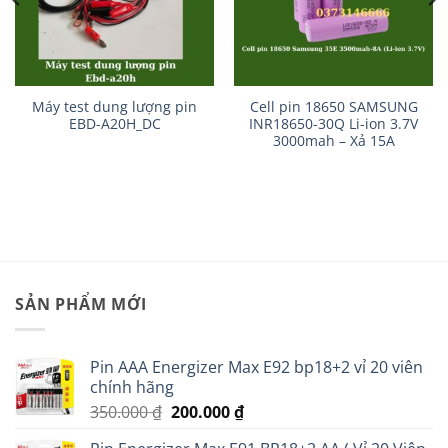
Máy test dung lượng pin
Cell pin 18650 SAMSUNG
EBD-A20H_DC
INR18650-30Q Li-ion 3.7V
3000mah – Xả 15A
SẢN PHẨM MỚI
Pin AAA Energizer Max E92 bp18+2 vỉ 20 viên
chính hãng
Giá
Giá
350.000
₫
200.000
₫
gốc
hiện