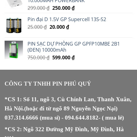
10.000MAH POWERBANK
Giá
Giá
299.000
₫
250.000
₫
gốc
hiện
Pin đại D 1.5V GP Supercell 13S-S2
là:
tại
Giá
Giá
25.000
₫
20.000
299.000 ₫.
₫
là:
gốc
hiện
250.000 ₫.
là:
tại
PIN SẠC DỰ PHÒNG GP GPFP10MBE 2B1
25.000 ₫.
là:
(ĐEN) 10000mAh
20.000 ₫.
Giá
Giá
750.000
₫
599.000
₫
gốc
hiện
là:
tại
750.000 ₫.
là:
599.000 ₫.
CÔNG TY TNHH PIN PHÚ QUÝ
*CS 1: Số 11, ngõ 3, Cù Chính Lan, Thanh Xuân,
Hà Nội.(hoặc đi từ ngõ 89 Nguyễn Ngọc Nại)
037.314.6666
(mua sỉ) -
094.644.8182
- ( mua lẻ)
*CS 2: Ngõ 322 Đường Mỹ Đình, Mỹ Đình, Hà