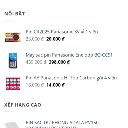
là:
tại
45.000 ₫.
là:
NỔI BẬT
35.000 ₫.
Pin CR2025 Panasonic 3V vỉ 1 viên
Giá
Giá
25.000
₫
20.000
₫
gốc
hiện
là:
tại
Máy sạc pin Panasonic Eneloop BQ-CC51
25.000 ₫.
là:
Giá
Giá
439.000
₫
398.000
₫
20.000 ₫.
gốc
hiện
là:
tại
Pin AA Panasonic Hi-Top Carbon gói 4 viên
439.000 ₫.
là:
Giá
Giá
18.000
₫
14.000
₫
398.000 ₫.
gốc
hiện
là:
tại
18.000 ₫.
là:
XẾP HẠNG CAO
14.000 ₫.
PIN SẠC DỰ PHÒNG ADATA PV150 -