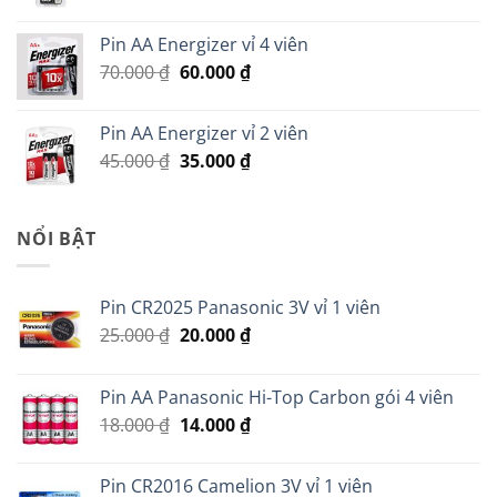
gốc
hiện
là:
tại
Pin AA Energizer vỉ 4 viên
299.000 ₫.
là:
Giá
Giá
70.000
₫
60.000
₫
279.000 ₫.
gốc
hiện
là:
tại
Pin AA Energizer vỉ 2 viên
70.000 ₫.
là:
Giá
Giá
45.000
₫
35.000
₫
60.000 ₫.
gốc
hiện
là:
tại
45.000 ₫.
là:
NỔI BẬT
35.000 ₫.
Pin CR2025 Panasonic 3V vỉ 1 viên
Giá
Giá
25.000
₫
20.000
₫
gốc
hiện
là:
tại
Pin AA Panasonic Hi-Top Carbon gói 4 viên
25.000 ₫.
là:
Giá
Giá
18.000
₫
14.000
₫
20.000 ₫.
gốc
hiện
là:
tại
Pin CR2016 Camelion 3V vỉ 1 viên
18.000 ₫.
là: