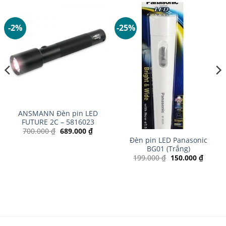
-2%
-25%
ANSMANN Đèn pin LED
FUTURE 2C – 5816023
Giá
Giá
700.000
₫
689.000
₫
gốc
hiện
Đèn pin LED Panasonic
là:
tại
BG01 (Trắng)
700.000 ₫.
là:
689.000 ₫.
Giá
Giá
199.000
₫
150.000
₫
gốc
hiện
là:
tại
199.000 ₫.
là:
150.00