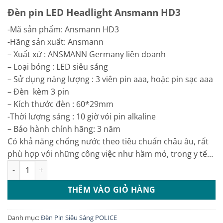
gốc
hiện
Đèn pin LED Headlight Ansmann HD3
là:
tại
599.000 ₫.
là:
-Mã sản phẩm: Ansmann HD3
449.000 ₫.
-Hãng sản xuất: Ansmann
– Xuất xứ : ANSMANN Germany liên doanh
– Loại bóng : LED siêu sáng
– Sử dụng năng lượng : 3 viên pin aaa, hoặc pin sạc aaa
– Đèn kèm 3 pin
– Kích thước đèn : 60*29mm
-Thời lượng sáng : 10 giờ vói pin alkaline
– Bảo hành chính hãng: 3 năm
Có khả năng chống nước theo tiêu chuẩn châu âu, rất
phù hợp với những công việc như hầm mỏ, trong y tế…
Đèn pin LED Headlight Ansmann HD3/ Đèn pin đội đầu siêu sá
THÊM VÀO GIỎ HÀNG
Danh mục:
Đèn Pin Siêu Sáng POLICE