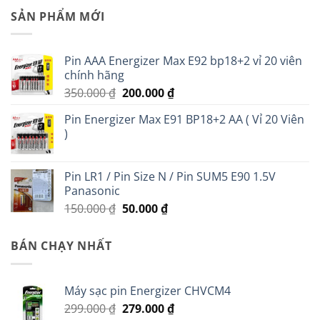
SẢN PHẨM MỚI
Pin AAA Energizer Max E92 bp18+2 vỉ 20 viên
chính hãng
Giá
Giá
350.000
₫
200.000
₫
gốc
hiện
Pin Energizer Max E91 BP18+2 AA ( Vỉ 20 Viên
là:
tại
)
350.000 ₫.
là:
200.000 ₫.
Pin LR1 / Pin Size N / Pin SUM5 E90 1.5V
Panasonic
Giá
Giá
150.000
₫
50.000
₫
gốc
hiện
là:
tại
BÁN CHẠY NHẤT
150.000 ₫.
là:
50.000 ₫.
Máy sạc pin Energizer CHVCM4
Giá
Giá
299.000
₫
279.000
₫