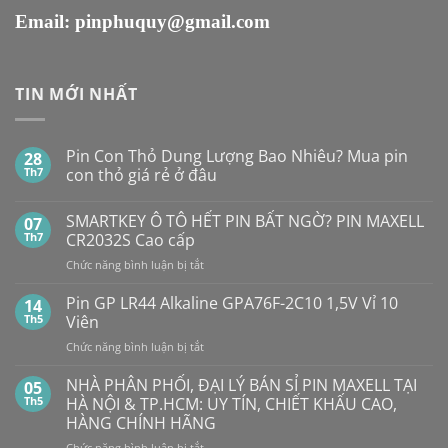
Email:
pinphuquy@gmail.com
TIN MỚI NHẤT
Pin Con Thỏ Dung Lượng Bao Nhiêu? Mua pin
28
Th7
con thỏ giá rẻ ở đâu
Không
có
SMARTKEY Ô TÔ HẾT PIN BẤT NGỜ? PIN MAXELL
07
bình
luận
Th7
CR2032S Cao cấp
ở
Pin
ở
Chức năng bình luận bị tắt
Con
SMARTKEY
Thỏ
Ô
Dung
Pin GP LR44 Alkaline GPA76F-2C10 1,5V Vỉ 10
14
Lượng
TÔ
Th5
Viên
Bao
HẾT
Nhiêu?
ở
Chức năng bình luận bị tắt
PIN
Mua
Pin
pin
BẤT
con
GP
NHÀ PHÂN PHỐI, ĐẠI LÝ BÁN SỈ PIN MAXELL TẠI
NGỜ?
05
thỏ
LR44
PIN
Th5
HÀ NỘI & TP.HCM: UY TÍN, CHIẾT KHẤU CAO,
giá
Alkaline
rẻ
MAXELL
HÀNG CHÍNH HÃNG
ở
GPA76F-
CR2032S Cao
đâu
ở
Chức năng bình luận bị tắt
2C10