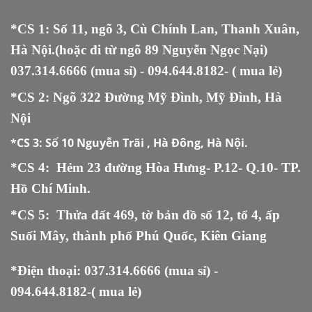
*CS 1: Số 11, ngõ 3, Cù Chính Lan, Thanh Xuân,
Hà Nội.(hoặc đi từ ngõ 89 Nguyễn Ngọc Nại)
037.314.6666
(mua sỉ) -
094.644.8182
- ( mua lẻ)
*CS 2: Ngõ 322 Đường Mỹ Đình, Mỹ Đình, Hà
Nội
*CS 3:
Số 10 Nguyễn Trãi , Hà Đông, Hà Nội.
*CS 4: Hẻm 23 đường Hòa Hưng- P.12- Q.10- TP.
Hồ Chí Minh.
*CS 5
:
Thửa đất 469, tờ bản đồ số 12, tổ 4, ấp
Suối Mây, thành phố Phú Quốc, Kiên Giang
*Điện thoại:
037.314.6666
(mua sỉ) -
094.644.8182
-( mua lẻ)