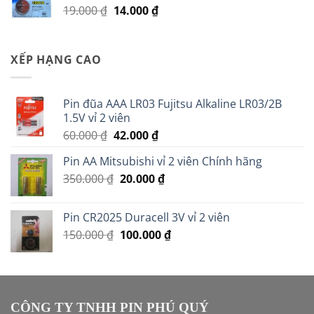
Giá
Giá
19.000
₫
14.000
₫
14.000 ₫.
gốc
hiện
là:
tại
19.000 ₫.
là:
XẾP HẠNG CAO
14.000 ₫.
Pin đũa AAA LR03 Fujitsu Alkaline LR03/2B
1.5V vỉ 2 viên
Giá
Giá
60.000
₫
42.000
₫
gốc
hiện
Pin AA Mitsubishi vỉ 2 viên Chính hãng
là:
tại
Giá
Giá
350.000
₫
60.000 ₫.
20.000
là:
₫
gốc
hiện
42.000 ₫.
là:
tại
Pin CR2025 Duracell 3V vỉ 2 viên
350.000 ₫.
là:
Giá
Giá
150.000
₫
100.000
₫
20.000 ₫.
gốc
hiện
là:
tại
150.000 ₫.
là:
100.000 ₫.
CÔNG TY TNHH PIN PHÚ QUÝ