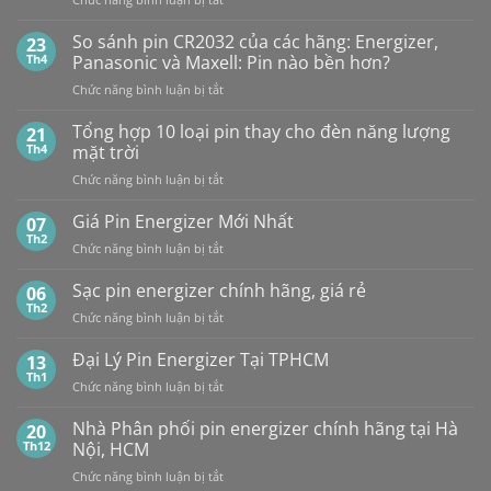
cấp
NHÀ
1,5V
PHÂN
Vỉ
So sánh pin CR2032 của các hãng: Energizer,
23
PHỐI,
10
Th4
Panasonic và Maxell: Pin nào bền hơn?
ĐẠI
Viên
ở
Chức năng bình luận bị tắt
LÝ
So
BÁN
sánh
Tổng hợp 10 loại pin thay cho đèn năng lượng
SỈ
21
pin
PIN
Th4
mặt trời
CR2032
MAXELL
ở
Chức năng bình luận bị tắt
của
TẠI
Tổng
các
HÀ
hợp
Giá Pin Energizer Mới Nhất
hãng:
07
NỘI
10
Energizer,
Th2
&
ở
Chức năng bình luận bị tắt
loại
Panasonic
TP.HCM:
Giá
pin
và
UY
Pin
Sạc pin energizer chính hãng, giá rẻ
06
thay
Maxell:
TÍN,
Energizer
Th2
cho
Pin
CHIẾT
ở
Chức năng bình luận bị tắt
Mới
đèn
nào
KHẤU
Sạc
Nhất
năng
bền
CAO,
pin
Đại Lý Pin Energizer Tại TPHCM
13
lượng
hơn?
HÀNG
energizer
Th1
mặt
ở
Chức năng bình luận bị tắt
CHÍNH
chính
trời
Đại
HÃNG
hãng,
Lý
Nhà Phân phối pin energizer chính hãng tại Hà
20
giá
Pin
Th12
Nội, HCM
rẻ
Energizer
ở
Chức năng bình luận bị tắt
Tại