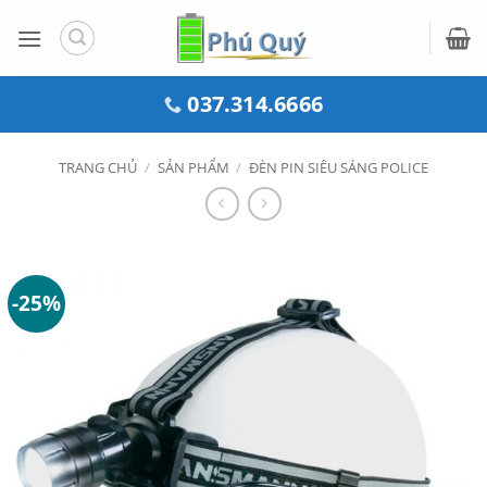
Bỏ
qua
nội
dung
037.314.6666
TRANG CHỦ
/
SẢN PHẨM
/
ĐÈN PIN SIÊU SÁNG POLICE
-25%