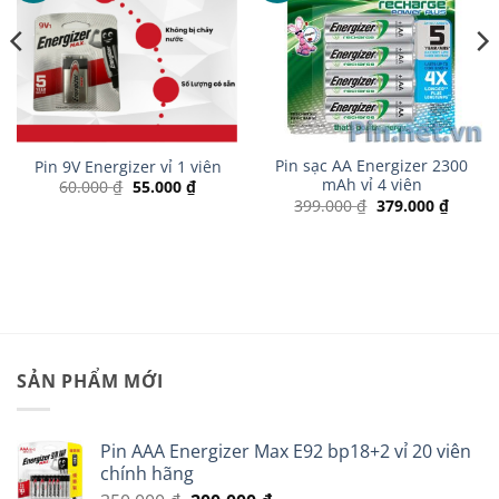
Pin sạc AA Energizer 2300
Pin 9V Energizer vỉ 1 viên
mAh vỉ 4 viên
Giá
Giá
60.000
₫
55.000
₫
gốc
hiện
Giá
Giá
399.000
₫
379.000
₫
là:
tại
gốc
hiện
60.000 ₫.
là:
là:
tại
55.000 ₫.
399.000 ₫.
là:
 ₫.
379.00
SẢN PHẨM MỚI
Pin AAA Energizer Max E92 bp18+2 vỉ 20 viên
chính hãng