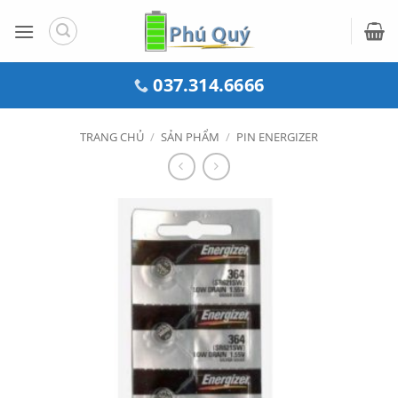
Bỏ
qua
nội
dung
037.314.6666
TRANG CHỦ
/
SẢN PHẨM
/
PIN ENERGIZER