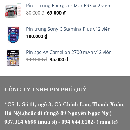
Pin C trung Energizer Max E93 vỉ 2 viên
Giá
Giá
80.000
₫
69.000
₫
gốc
hiện
là:
tại
Pin trung Sony C Stamina Plus vỉ 2 viên
80.000 ₫.
là:
100.000
₫
69.000 ₫.
Pin sạc AA Camelion 2700 mAh vỉ 2 viên
Giá
Giá
149.000
₫
95.000
₫
gốc
hiện
là:
tại
149.000 ₫.
là:
95.000 ₫.
CÔNG TY TNHH PIN PHÚ QUÝ
*CS 1: Số 11, ngõ 3, Cù Chính Lan, Thanh Xuân,
Hà Nội.(hoặc đi từ ngõ 89 Nguyễn Ngọc Nại)
037.314.6666
(mua sỉ) -
094.644.8182
- ( mua lẻ)