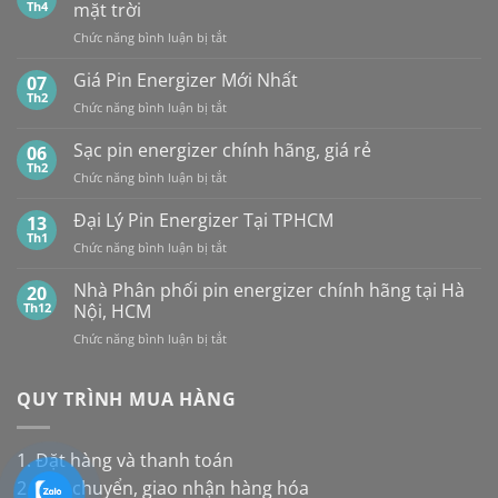
pin
PIN
Th4
mặt trời
CR2032
MAXELL
ở
Chức năng bình luận bị tắt
của
TẠI
Tổng
các
HÀ
hợp
Giá Pin Energizer Mới Nhất
hãng:
07
NỘI
10
Energizer,
Th2
&
ở
Chức năng bình luận bị tắt
loại
Panasonic
TP.HCM:
Giá
pin
và
UY
Pin
Sạc pin energizer chính hãng, giá rẻ
06
thay
Maxell:
TÍN,
Energizer
Th2
cho
Pin
CHIẾT
ở
Chức năng bình luận bị tắt
Mới
đèn
nào
KHẤU
Sạc
Nhất
năng
bền
CAO,
pin
Đại Lý Pin Energizer Tại TPHCM
13
lượng
hơn?
HÀNG
energizer
Th1
mặt
ở
Chức năng bình luận bị tắt
CHÍNH
chính
trời
Đại
HÃNG
hãng,
Lý
Nhà Phân phối pin energizer chính hãng tại Hà
20
giá
Pin
Th12
Nội, HCM
rẻ
Energizer
ở
Chức năng bình luận bị tắt
Tại
Nhà
TPHCM
Phân
phối
QUY TRÌNH MUA HÀNG
pin
energizer
chính
1. Đặt hàng và thanh toán
hãng
2. Vận chuyển, giao nhận hàng hóa
tại