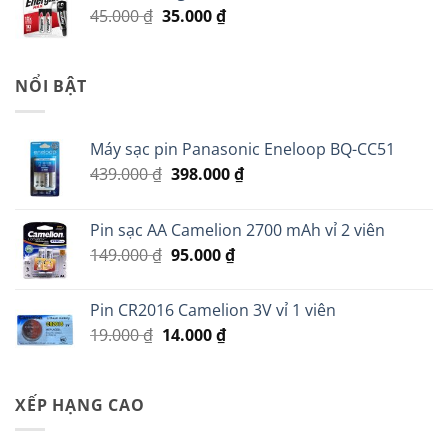
Giá
Giá
45.000
₫
35.000
₫
60.000 ₫.
gốc
hiện
là:
tại
45.000 ₫.
là:
NỔI BẬT
35.000 ₫.
Máy sạc pin Panasonic Eneloop BQ-CC51
Giá
Giá
439.000
₫
398.000
₫
gốc
hiện
là:
tại
Pin sạc AA Camelion 2700 mAh vỉ 2 viên
439.000 ₫.
là:
Giá
Giá
149.000
₫
95.000
₫
398.000 ₫.
gốc
hiện
là:
tại
Pin CR2016 Camelion 3V vỉ 1 viên
149.000 ₫.
là:
Giá
Giá
19.000
₫
14.000
₫
95.000 ₫.
gốc
hiện
là:
tại
19.000 ₫.
là:
XẾP HẠNG CAO
14.000 ₫.