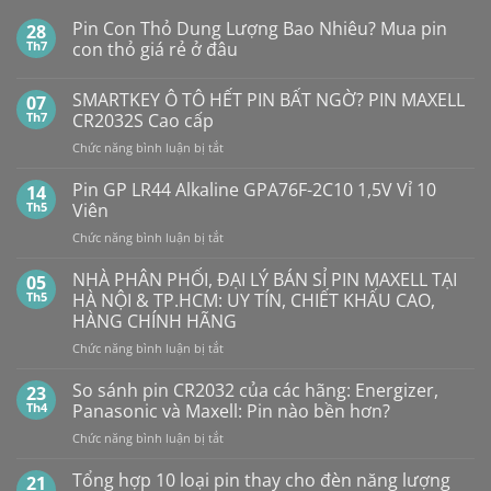
Pin Con Thỏ Dung Lượng Bao Nhiêu? Mua pin
28
Th7
con thỏ giá rẻ ở đâu
Không
có
SMARTKEY Ô TÔ HẾT PIN BẤT NGỜ? PIN MAXELL
07
bình
luận
Th7
CR2032S Cao cấp
ở
Pin
ở
Chức năng bình luận bị tắt
Con
SMARTKEY
Thỏ
Ô
Dung
Pin GP LR44 Alkaline GPA76F-2C10 1,5V Vỉ 10
14
Lượng
TÔ
Th5
Viên
Bao
HẾT
Nhiêu?
ở
Chức năng bình luận bị tắt
PIN
Mua
Pin
pin
BẤT
con
GP
NHÀ PHÂN PHỐI, ĐẠI LÝ BÁN SỈ PIN MAXELL TẠI
NGỜ?
05
thỏ
LR44
PIN
Th5
HÀ NỘI & TP.HCM: UY TÍN, CHIẾT KHẤU CAO,
giá
Alkaline
rẻ
MAXELL
HÀNG CHÍNH HÃNG
ở
GPA76F-
CR2032S Cao
đâu
ở
Chức năng bình luận bị tắt
2C10
cấp
NHÀ
1,5V
PHÂN
Vỉ
So sánh pin CR2032 của các hãng: Energizer,
23
PHỐI,
10
Th4
Panasonic và Maxell: Pin nào bền hơn?
ĐẠI
Viên
ở
Chức năng bình luận bị tắt
LÝ
So
BÁN
sánh
Tổng hợp 10 loại pin thay cho đèn năng lượng
SỈ
21