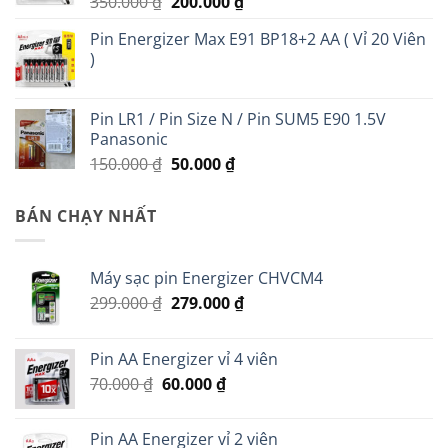
Giá
Giá
350.000
₫
200.000
₫
gốc
hiện
Pin Energizer Max E91 BP18+2 AA ( Vỉ 20 Viên
là:
tại
)
350.000 ₫.
là:
200.000 ₫.
Pin LR1 / Pin Size N / Pin SUM5 E90 1.5V
Panasonic
Giá
Giá
150.000
₫
50.000
₫
gốc
hiện
là:
tại
BÁN CHẠY NHẤT
150.000 ₫.
là:
50.000 ₫.
Máy sạc pin Energizer CHVCM4
Giá
Giá
299.000
₫
279.000
₫
gốc
hiện
là:
tại
Pin AA Energizer vỉ 4 viên
299.000 ₫.
là:
Giá
Giá
70.000
₫
60.000
₫
279.000 ₫.
gốc
hiện
là:
tại
Pin AA Energizer vỉ 2 viên
70.000 ₫.
là: