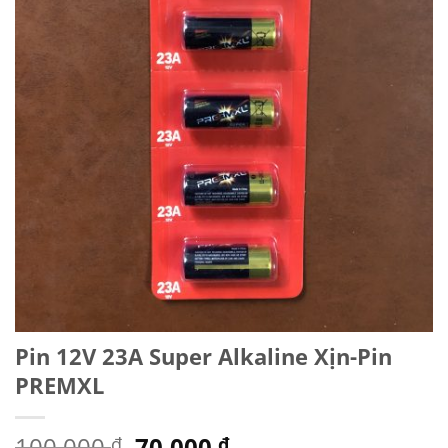
Pin 12V 23A Super Alkaline Xịn-Pin
PREMXL
Giá
Giá
100.000
70.000
₫
₫