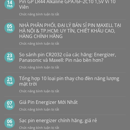
Dung
Pin GP LR44 Alkaline GPA76F-2C10 1,5V Vỉ 10
14
Lượng
TÔ
Th5
Viên
Bao
HẾT
Nhiêu?
ở
Chức năng bình luận bị tắt
PIN
Mua
Pin
pin
BẤT
con
GP
NHÀ PHÂN PHỐI, ĐẠI LÝ BÁN SỈ PIN MAXELL TẠI
NGỜ?
05
thỏ
LR44
PIN
Th5
HÀ NỘI & TP.HCM: UY TÍN, CHIẾT KHẤU CAO,
giá
Alkaline
rẻ
MAXELL
HÀNG CHÍNH HÃNG
ở
GPA76F-
CR2032S Cao
đâu
ở
Chức năng bình luận bị tắt
2C10
cấp
NHÀ
1,5V
PHÂN
Vỉ
So sánh pin CR2032 của các hãng: Energizer,
23
PHỐI,
10
Th4
Panasonic và Maxell: Pin nào bền hơn?
ĐẠI
Viên
ở
Chức năng bình luận bị tắt
LÝ
So
BÁN
sánh
Tổng hợp 10 loại pin thay cho đèn năng lượng
SỈ
21
pin
PIN
Th4
mặt trời
CR2032
MAXELL
ở
Chức năng bình luận bị tắt
của
TẠI
Tổng
các
HÀ
hợp
Giá Pin Energizer Mới Nhất
hãng:
07
NỘI
10
Energizer,
Th2
&
ở
Chức năng bình luận bị tắt
loại
Panasonic
TP.HCM:
Giá
pin
và
UY
Pin
Sạc pin energizer chính hãng, giá rẻ
06
thay
Maxell:
TÍN,
Energizer
Th2
cho
Pin
CHIẾT
ở
Chức năng bình luận bị tắt
Mới