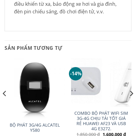
điều khiển từ xa, báo động xe hơi và gia đình,
đèn pin chiếu sáng, đồ chơi điện tử, v.v.
SẢN PHẨM TƯƠNG TỰ
-14%
COMBO BỘ PHÁT WIFI SIM
3G-4G CHỊU TẢI TỐT GIÁ
RẺ HUAWEI AF23 VÀ USB
BỘ PHÁT 3G/4G ALCATEL
4G E3272.
Y580
Giá
Giá
1.850.000
₫
1.600.000
₫