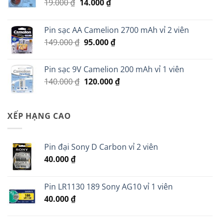
Giá
Giá
19.000
₫
14.000
₫
gốc
hiện
là:
tại
Pin sạc AA Camelion 2700 mAh vỉ 2 viên
19.000 ₫.
là:
Giá
Giá
149.000
₫
95.000
₫
14.000 ₫.
gốc
hiện
là:
tại
Pin sạc 9V Camelion 200 mAh vỉ 1 viên
149.000 ₫.
là:
Giá
Giá
140.000
₫
120.000
₫
95.000 ₫.
gốc
hiện
là:
tại
140.000 ₫.
là:
XẾP HẠNG CAO
120.000 ₫.
Pin đại Sony D Carbon vỉ 2 viên
40.000
₫
Pin LR1130 189 Sony AG10 vỉ 1 viên
40.000
₫