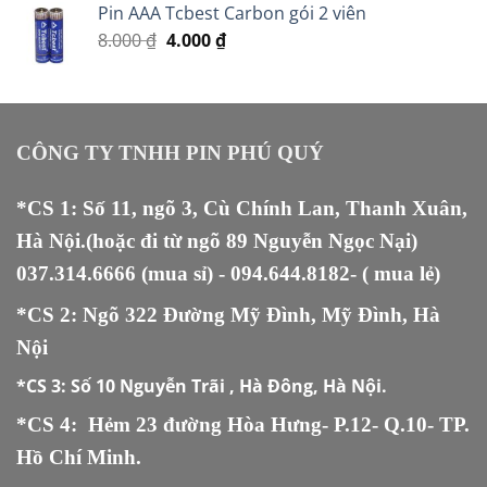
Pin AAA Tcbest Carbon gói 2 viên
Giá
Giá
8.000
₫
4.000
₫
gốc
hiện
là:
tại
8.000 ₫.
là:
4.000 ₫.
CÔNG TY TNHH PIN PHÚ QUÝ
*CS 1: Số 11, ngõ 3, Cù Chính Lan, Thanh Xuân,
Hà Nội.(hoặc đi từ ngõ 89 Nguyễn Ngọc Nại)
037.314.6666
(mua sỉ) -
094.644.8182
- ( mua lẻ)
*CS 2: Ngõ 322 Đường Mỹ Đình, Mỹ Đình, Hà
Nội
*CS 3:
Số 10 Nguyễn Trãi , Hà Đông, Hà Nội.
*CS 4: Hẻm 23 đường Hòa Hưng- P.12- Q.10- TP.
Hồ Chí Minh.