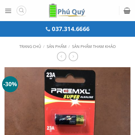
Bỏ
qua
nội
dung
037.314.6666
TRANG CHỦ
/
SẢN PHẨM
/
SẢN PHẨM THAM KHẢO
-30%