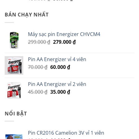
gốc
hiện
là:
tại
BÁN CHẠY NHẤT
150.000 ₫.
là:
50.000 ₫.
Máy sạc pin Energizer CHVCM4
Giá
Giá
299.000
₫
279.000
₫
gốc
hiện
là:
tại
Pin AA Energizer vỉ 4 viên
299.000 ₫.
là:
Giá
Giá
70.000
₫
60.000
₫
279.000 ₫.
gốc
hiện
là:
tại
Pin AA Energizer vỉ 2 viên
70.000 ₫.
là:
Giá
Giá
45.000
₫
35.000
₫
60.000 ₫.
gốc
hiện
là:
tại
45.000 ₫.
là:
NỔI BẬT
35.000 ₫.
Pin CR2016 Camelion 3V vỉ 1 viên