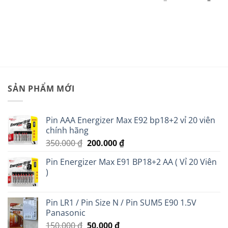
gốc
hiện
n
là:
tại
1.850.000 ₫.
là:
1.600
99.000 ₫.
SẢN PHẨM MỚI
Pin AAA Energizer Max E92 bp18+2 vỉ 20 viên
chính hãng
Giá
Giá
350.000
₫
200.000
₫
gốc
hiện
Pin Energizer Max E91 BP18+2 AA ( Vỉ 20 Viên
là:
tại
)
350.000 ₫.
là:
200.000 ₫.
Pin LR1 / Pin Size N / Pin SUM5 E90 1.5V
Panasonic
Giá
Giá
150.000
₫
50.000
₫