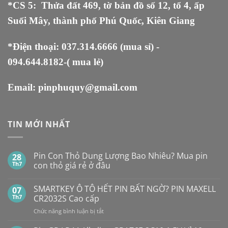
*CS 5
:
Thửa đất 469, tờ bản đồ số 12, tổ 4, ấp
Suối Mây, thành phố Phú Quốc, Kiên Giang
*Điện thoại:
037.314.6666
(mua sỉ) -
094.644.8182
-( mua lẻ)
Email:
pinphuquy@gmail.com
TIN MỚI NHẤT
Pin Con Thỏ Dung Lượng Bao Nhiêu? Mua pin
28
Th7
con thỏ giá rẻ ở đâu
Không
có
SMARTKEY Ô TÔ HẾT PIN BẤT NGỜ? PIN MAXELL
07
bình
luận
Th7
CR2032S Cao cấp
ở
Pin
ở
Chức năng bình luận bị tắt
Con
SMARTKEY
Thỏ
Ô