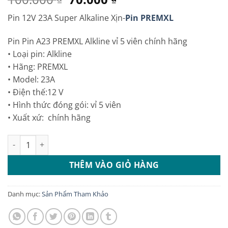
gốc
hiện
Pin 12V 23A Super Alkaline Xịn-
Pin PREMXL
là:
tại
100.000 ₫.
là:
Pin Pin A23 PREMXL Alkline vỉ 5 viên chính hãng
70.000 ₫.
• Loại pin: Alkline
• Hãng: PREMXL
• Model: 23A
• Điện thế:12 V
• Hình thức đóng gói: vỉ 5 viên
• Xuất xứ: chính hãng
Pin 12V 23A Super Alkaline Xịn-Pin PREMXL số lượng
THÊM VÀO GIỎ HÀNG
Danh mục:
Sản Phẩm Tham Khảo