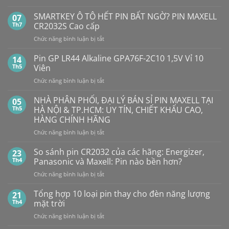
Không
có
SMARTKEY Ô TÔ HẾT PIN BẤT NGỜ? PIN MAXELL
07
bình
luận
Th7
CR2032S Cao cấp
ở
Pin
ở
Chức năng bình luận bị tắt
Con
SMARTKEY
Thỏ
Ô
Dung
Pin GP LR44 Alkaline GPA76F-2C10 1,5V Vỉ 10
14
Lượng
TÔ
Th5
Viên
Bao
HẾT
Nhiêu?
ở
Chức năng bình luận bị tắt
PIN
Mua
Pin
pin
BẤT
con
GP
NHÀ PHÂN PHỐI, ĐẠI LÝ BÁN SỈ PIN MAXELL TẠI
NGỜ?
05
thỏ
LR44
PIN
Th5
HÀ NỘI & TP.HCM: UY TÍN, CHIẾT KHẤU CAO,
giá
Alkaline
rẻ
MAXELL
HÀNG CHÍNH HÃNG
ở
GPA76F-
CR2032S Cao
đâu
ở
Chức năng bình luận bị tắt
2C10
cấp
NHÀ
1,5V
PHÂN
Vỉ
So sánh pin CR2032 của các hãng: Energizer,
23
PHỐI,
10
Th4
Panasonic và Maxell: Pin nào bền hơn?
ĐẠI
Viên
ở
Chức năng bình luận bị tắt
LÝ
So
BÁN
sánh
Tổng hợp 10 loại pin thay cho đèn năng lượng
SỈ
21
pin
PIN
Th4
mặt trời
CR2032
MAXELL
ở
Chức năng bình luận bị tắt
của
TẠI
Tổng
các
HÀ