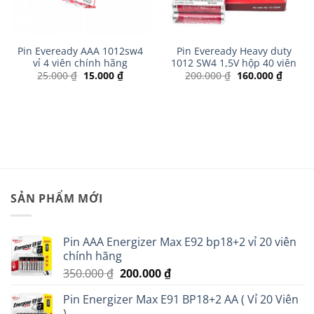
Pin Eveready AAA 1012sw4
Pin Eveready Heavy duty
vỉ 4 viên chính hãng
1012 SW4 1,5V hộp 40 viên
Giá
Giá
Giá
Giá
25.000
₫
15.000
₫
200.000
₫
160.000
₫
gốc
hiện
gốc
hiện
là:
tại
là:
tại
25.000 ₫.
là:
200.000 ₫.
là:
15.000 ₫.
160.00
0 ₫.
SẢN PHẨM MỚI
Pin AAA Energizer Max E92 bp18+2 vỉ 20 viên
chính hãng
Giá
Giá
350.000
₫
200.000
₫
gốc
hiện
Pin Energizer Max E91 BP18+2 AA ( Vỉ 20 Viên
là:
tại
)