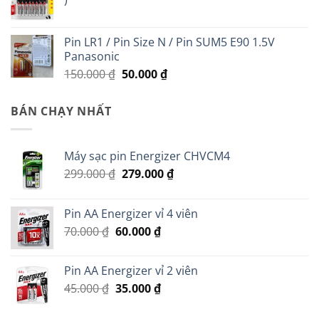
350.000 ₫.
là:
200.000 ₫.
Pin LR1 / Pin Size N / Pin SUM5 E90 1.5V
Panasonic
Giá
Giá
150.000
₫
50.000
₫
gốc
hiện
là:
tại
BÁN CHẠY NHẤT
150.000 ₫.
là:
50.000 ₫.
Máy sạc pin Energizer CHVCM4
Giá
Giá
299.000
₫
279.000
₫
gốc
hiện
là:
tại
Pin AA Energizer vỉ 4 viên
299.000 ₫.
là:
Giá
Giá
70.000
₫
60.000
₫
279.000 ₫.
gốc
hiện
là:
tại
Pin AA Energizer vỉ 2 viên
70.000 ₫.
là:
Giá
Giá
45.000
₫
35.000
₫
60.000 ₫.
gốc
hiện
là:
tại