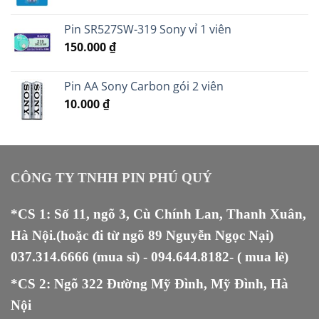
gốc
hiện
là:
tại
Pin SR527SW-319 Sony vỉ 1 viên
19.000 ₫.
là:
150.000
₫
17.000 ₫.
Pin AA Sony Carbon gói 2 viên
10.000
₫
CÔNG TY TNHH PIN PHÚ QUÝ
*CS 1: Số 11, ngõ 3, Cù Chính Lan, Thanh Xuân,
Hà Nội.(hoặc đi từ ngõ 89 Nguyễn Ngọc Nại)
037.314.6666
(mua sỉ) -
094.644.8182
- ( mua lẻ)
*CS 2: Ngõ 322 Đường Mỹ Đình, Mỹ Đình, Hà
Nội