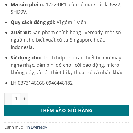
Mã sản phẩm:
1222-BP1, còn có mã khác là 6F22,
SHD9V.
Quy cách đóng gói:
Vỉ gồm 1 viên.
Xuất xứ:
Sản phẩm chính hãng Eveready, một số
nguồn cho biết xuất xứ từ Singapore hoặc
Indonesia.
Sử dụng cho:
Thích hợp cho các thiết bị như máy
nghe nhạc, đèn pin, đồ chơi, còi báo động, micro
không dây, và các thiết bị kỹ thuật số cá nhân khác
LH 0373146666-0946448182
PIN 9V EVEREADY SUPER H.DUTY 1222 BP1 vỉ 1 viên số lượng
THÊM VÀO GIỎ HÀNG
Danh mục:
Pin Eveready