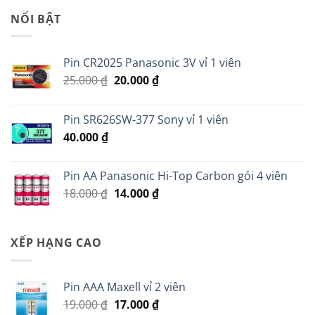
45.000 ₫.
là:
NỔI BẬT
35.000 ₫.
Pin CR2025 Panasonic 3V vỉ 1 viên
Giá
Giá
25.000
₫
20.000
₫
gốc
hiện
là:
tại
Pin SR626SW-377 Sony vỉ 1 viên
25.000 ₫.
là:
40.000
₫
20.000 ₫.
Pin AA Panasonic Hi-Top Carbon gói 4 viên
Giá
Giá
18.000
₫
14.000
₫
gốc
hiện
là:
tại
18.000 ₫.
là:
XẾP HẠNG CAO
14.000 ₫.
Pin AAA Maxell vỉ 2 viên
Giá
Giá
19.000
₫
17.000
₫