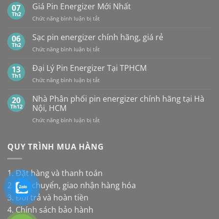
hợp
Giá Pin Energizer Mới Nhất
hãng:
07
NỘI
10
Energizer,
Th2
&
ở
Chức năng bình luận bị tắt
loại
Panasonic
TP.HCM:
Giá
pin
và
UY
Pin
Sạc pin energizer chính hãng, giá rẻ
06
thay
Maxell:
TÍN,
Energizer
Th2
cho
Pin
CHIẾT
ở
Chức năng bình luận bị tắt
Mới
đèn
nào
KHẤU
Sạc
Nhất
năng
bền
CAO,
pin
Đại Lý Pin Energizer Tại TPHCM
13
lượng
hơn?
HÀNG
energizer
Th1
mặt
ở
Chức năng bình luận bị tắt
CHÍNH
chính
trời
Đại
HÃNG
hãng,
Lý
Nhà Phân phối pin energizer chính hãng tại Hà
20
giá
Pin
Th12
Nội, HCM
rẻ
Energizer
ở
Chức năng bình luận bị tắt
Tại
Nhà
TPHCM
Phân
phối
QUY TRÌNH MUA HÀNG
pin
energizer
chính
1. Đặt hàng và thanh toán
hãng
2. Vận chuyển, giao nhận hàng hóa
tại
Hà
3. Đổi trả và hoàn tiền
Nội,
4. Chính sách bảo hành
HCM