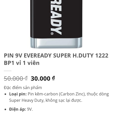
PIN 9V EVEREADY SUPER H.DUTY 1222
BP1 vỉ 1 viên
Giá
Giá
50.000
30.000
₫
₫
gốc
hiện
Đặc điểm sản phẩm
là:
tại
Loại pin:
Pin kẽm-carbon (Carbon Zinc), thuộc dòng
50.000 ₫.
là:
Super Heavy Duty, không sạc lại được.
30.000 ₫.
Điện áp:
9V.