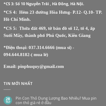
*CS 3:
Số 10 Nguyễn Trãi , Hà Đông, Hà Nội.
*CS 4: Hẻm 23 đường Hòa Hưng- P.12- Q.10- TP.
Hồ Chí Minh.
*CS 5
:
Thửa đất 469, tờ bản đồ số 12, tổ 4, ấp
Suối Mây, thành phố Phú Quốc, Kiên Giang
*Điện thoại:
037.314.6666
(mua sỉ) -
094.644.8182
-( mua lẻ)
Email:
pinphuquy@gmail.com
TIN MỚI NHẤT
Pin Con Thỏ Dung Lượng Bao Nhiêu? Mua pin
28
Th7
con thỏ giá rẻ ở đâu