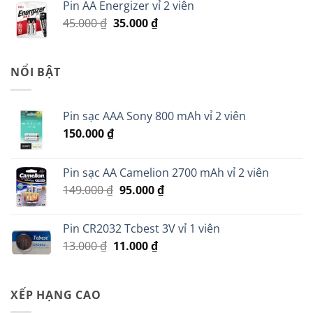
Pin AA Energizer vỉ 2 viên
70.000 ₫.
là:
Giá
Giá
45.000
₫
35.000
₫
60.000 ₫.
gốc
hiện
là:
tại
45.000 ₫.
là:
NỔI BẬT
35.000 ₫.
Pin sạc AAA Sony 800 mAh vỉ 2 viên
150.000
₫
Pin sạc AA Camelion 2700 mAh vỉ 2 viên
Giá
Giá
149.000
₫
95.000
₫
gốc
hiện
là:
tại
Pin CR2032 Tcbest 3V vỉ 1 viên
149.000 ₫.
là:
Giá
Giá
13.000
₫
11.000
₫
95.000 ₫.
gốc
hiện
là:
tại
13.000 ₫.
là:
XẾP HẠNG CAO
11.000 ₫.