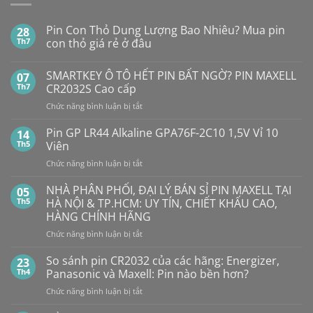
Pin Con Thỏ Dung Lượng Bao Nhiêu? Mua pin
28
Th7
con thỏ giá rẻ ở đâu
Không
có
SMARTKEY Ô TÔ HẾT PIN BẤT NGỜ? PIN MAXELL
07
bình
luận
Th7
CR2032S Cao cấp
ở
Pin
ở
Chức năng bình luận bị tắt
Con
SMARTKEY
Thỏ
Ô
Dung
Pin GP LR44 Alkaline GPA76F-2C10 1,5V Vỉ 10
14
Lượng
TÔ
Th5
Viên
Bao
HẾT
Nhiêu?
ở
Chức năng bình luận bị tắt
PIN
Mua
Pin
pin
BẤT
con
GP
NHÀ PHÂN PHỐI, ĐẠI LÝ BÁN SỈ PIN MAXELL TẠI
NGỜ?
05
thỏ
LR44
PIN
Th5
HÀ NỘI & TP.HCM: UY TÍN, CHIẾT KHẤU CAO,
giá
Alkaline
rẻ
MAXELL
HÀNG CHÍNH HÃNG
ở
GPA76F-
CR2032S Cao
đâu
ở
Chức năng bình luận bị tắt
2C10
cấp
NHÀ
1,5V
PHÂN
Vỉ
So sánh pin CR2032 của các hãng: Energizer,
23
PHỐI,
10
Th4
Panasonic và Maxell: Pin nào bền hơn?
ĐẠI
Viên
ở
Chức năng bình luận bị tắt
LÝ
So
BÁN