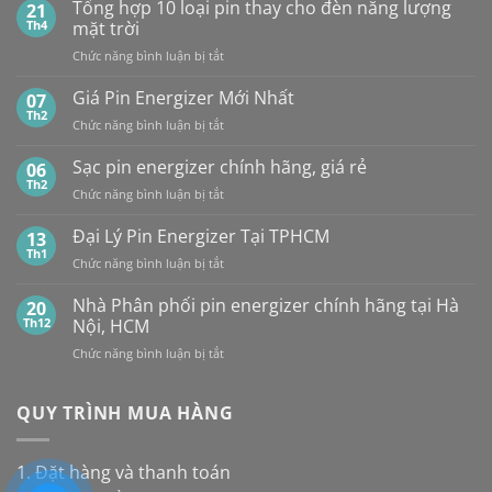
sánh
Tổng hợp 10 loại pin thay cho đèn năng lượng
SỈ
21
pin
PIN
Th4
mặt trời
CR2032
MAXELL
ở
Chức năng bình luận bị tắt
của
TẠI
Tổng
các
HÀ
hợp
Giá Pin Energizer Mới Nhất
hãng:
07
NỘI
10
Energizer,
Th2
&
ở
Chức năng bình luận bị tắt
loại
Panasonic
TP.HCM:
Giá
pin
và
UY
Pin
Sạc pin energizer chính hãng, giá rẻ
06
thay
Maxell:
TÍN,
Energizer
Th2
cho
Pin
CHIẾT
ở
Chức năng bình luận bị tắt
Mới
đèn
nào
KHẤU
Sạc
Nhất
năng
bền
CAO,
pin
Đại Lý Pin Energizer Tại TPHCM
13
lượng
hơn?
HÀNG
energizer
Th1
mặt
ở
Chức năng bình luận bị tắt
CHÍNH
chính
trời
Đại
HÃNG
hãng,
Lý
Nhà Phân phối pin energizer chính hãng tại Hà
20
giá
Pin
Th12
Nội, HCM
rẻ
Energizer
ở
Chức năng bình luận bị tắt
Tại
Nhà
TPHCM
Phân
phối
QUY TRÌNH MUA HÀNG
pin
energizer
chính
1. Đặt hàng và thanh toán
hãng