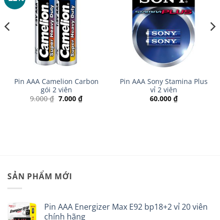
Pin AAA Camelion Carbon
Pin AAA Sony Stamina Plus
gói 2 viên
vỉ 2 viên
Giá
Giá
9.000
₫
7.000
₫
60.000
₫
gốc
hiện
là:
tại
9.000 ₫.
là:
 ₫.
7.000 ₫.
SẢN PHẨM MỚI
Pin AAA Energizer Max E92 bp18+2 vỉ 20 viên
chính hãng