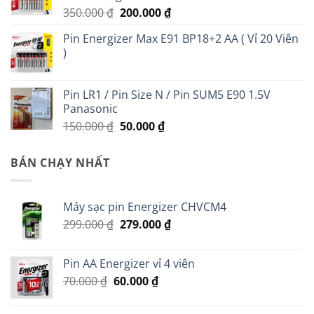
Giá
Giá
350.000
₫
200.000
₫
gốc
hiện
Pin Energizer Max E91 BP18+2 AA ( Vỉ 20 Viên
là:
tại
)
350.000 ₫.
là:
200.000 ₫.
Pin LR1 / Pin Size N / Pin SUM5 E90 1.5V
Panasonic
Giá
Giá
150.000
₫
50.000
₫
gốc
hiện
là:
tại
BÁN CHẠY NHẤT
150.000 ₫.
là:
50.000 ₫.
Máy sạc pin Energizer CHVCM4
Giá
Giá
299.000
₫
279.000
₫
gốc
hiện
là:
tại
Pin AA Energizer vỉ 4 viên
299.000 ₫.
là:
Giá
Giá
70.000
₫
60.000
₫
279.000 ₫.
gốc
hiện
là:
tại