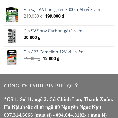
Pin sạc AA Energizer 2300 mAh vỉ 2 viên
Giá
Giá
219.000
₫
199.000
₫
gốc
hiện
là:
tại
Pin 9V Sony Carbon gói 1 viên
219.000 ₫.
là:
20.000
₫
199.000 ₫.
Pin A23 Camelion 12V vỉ 1 viên
Giá
Giá
19.000
₫
15.000
₫
gốc
hiện
là:
tại
19.000 ₫.
là:
15.000 ₫.
CÔNG TY TNHH PIN PHÚ QUÝ
*CS 1: Số 11, ngõ 3, Cù Chính Lan, Thanh Xuân,
Hà Nội.(hoặc đi từ ngõ 89 Nguyễn Ngọc Nại)
037.314.6666
(mua sỉ) -
094.644.8182
- ( mua lẻ)