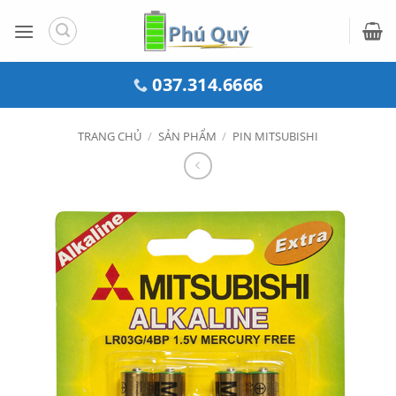
Bỏ
qua
nội
dung
037.314.6666
TRANG CHỦ
/
SẢN PHẨM
/
PIN MITSUBISHI