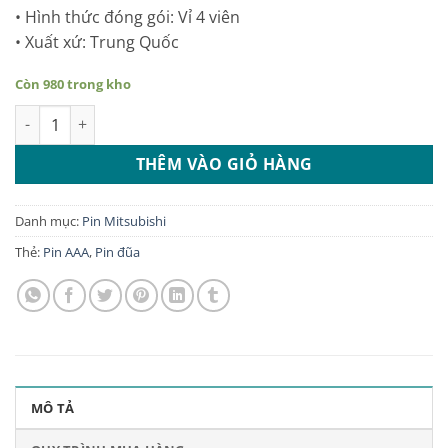
• Hình thức đóng gói: Vỉ 4 viên
• Xuất xứ: Trung Quốc
Còn 980 trong kho
Pin AAA Mitsubishi vỉ 4 viên số lượng
THÊM VÀO GIỎ HÀNG
Danh mục:
Pin Mitsubishi
Thẻ:
Pin AAA
,
Pin đũa
MÔ TẢ