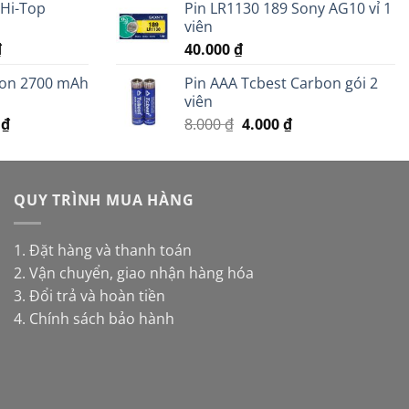
 Hi-Top
Pin LR1130 189 Sony AG10 vỉ 1
tại
viên
 ₫.
là:
Giá
₫
40.000
₫
398.000 ₫.
hiện
ion 2700 mAh
Pin AAA Tcbest Carbon gói 2
tại
viên
.
là:
Giá
Giá
Giá
0
₫
8.000
₫
4.000
₫
14.000 ₫.
hiện
gốc
hiện
tại
là:
tại
 ₫.
là:
8.000 ₫.
là:
95.000 ₫.
QUY TRÌNH MUA HÀNG
4.000 ₫.
1. Đặt hàng và thanh toán
2. Vận chuyển, giao nhận hàng hóa
3. Đổi trả và hoàn tiền
4. Chính sách bảo hành