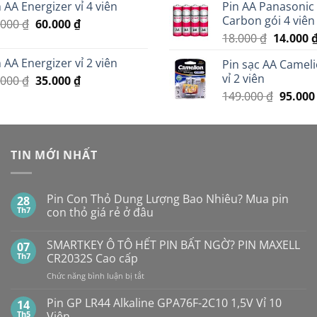
 AA Energizer vỉ 4 viên
Pin AA Panasonic
là:
tại
là:
Carbon gói 4 viên
Giá
Giá
.000
₫
60.000
299.000 ₫.
₫
là:
439.000
Giá
gốc
hiện
18.000
₫
14.000
279.000 ₫.
gốc
là:
tại
 AA Energizer vỉ 2 viên
Pin sạc AA Camel
là:
70.000 ₫.
là:
vỉ 2 viên
Giá
Giá
.000
₫
35.000
₫
18.000 ₫
60.000 ₫.
gốc
hiện
Giá
149.000
₫
95.00
là:
tại
gốc
45.000 ₫.
là:
là:
35.000 ₫.
149.000
TIN MỚI NHẤT
Pin Con Thỏ Dung Lượng Bao Nhiêu? Mua pin
28
Th7
con thỏ giá rẻ ở đâu
Không
có
SMARTKEY Ô TÔ HẾT PIN BẤT NGỜ? PIN MAXELL
07
bình
luận
Th7
CR2032S Cao cấp
ở
Pin
ở
Chức năng bình luận bị tắt
Con
SMARTKEY
Thỏ
Ô
Dung
Pin GP LR44 Alkaline GPA76F-2C10 1,5V Vỉ 10
14
Lượng
TÔ
Th5
Viên