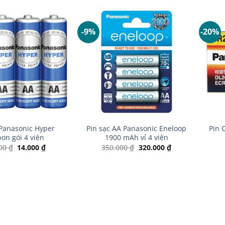
-9%
-20%
+
+
 Panasonic Hyper
Pin sạc AA Panasonic Eneloop
Pin 
on gói 4 viên
1900 mAh vỉ 4 viên
Giá
Giá
Giá
Giá
000
₫
14.000
₫
350.000
₫
320.000
₫
gốc
hiện
gốc
hiện
là:
tại
là:
tại
18.000 ₫.
là:
350.000 ₫.
là:
14.000 ₫.
320.000 ₫.