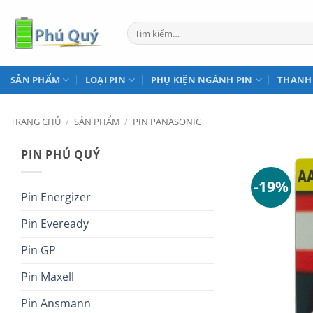
Bỏ
qua
Tìm
kiếm:
nội
dung
SẢN PHẨM
LOẠI PIN
PHỤ KIỆN NGÀNH PIN
THANH
TRANG CHỦ
/
SẢN PHẨM
/
PIN PANASONIC
PIN PHÚ QUÝ
-19%
Pin Energizer
Pin Eveready
Pin GP
Pin Maxell
Pin Ansmann