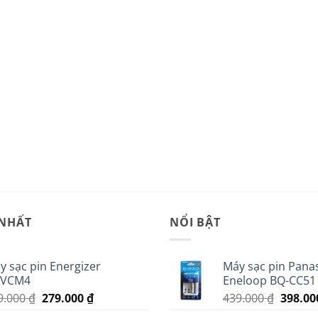
 NHẤT
NỔI BẬT
y sạc pin Energizer
Máy sạc pin Pana
VCM4
Eneloop BQ-CC51
Giá
Giá
Giá
9.000
₫
279.000
₫
439.000
₫
398.0
gốc
hiện
gốc