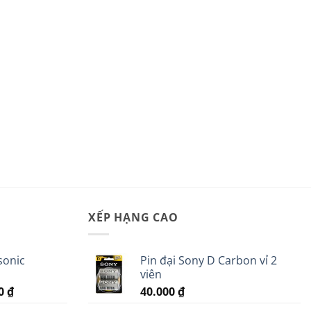
XẾP HẠNG CAO
sonic
Pin đại Sony D Carbon vỉ 2
viên
Giá
00
₫
40.000
₫
hiện