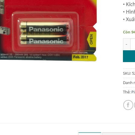
• Kíc
• Hìn
• Xuấ
Còn 9
Pin A
SKU:
5
Danh 
Thẻ:
P