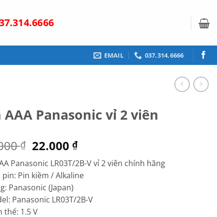
37.314.6666
EMAIL
037.314.6666
n AAA Panasonic vỉ 2 viên
Giá
Giá
.000
22.000
₫
₫
gốc
hiện
AA Panasonic LR03T/2B-V vỉ 2 viên chính hãng
là:
tại
i pin: Pin kiềm / Alkaline
27.000 ₫.
là:
g: Panasonic (Japan)
22.000 ₫.
el: Panasonic LR03T/2B-V
n thế: 1.5 V