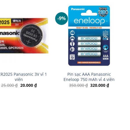
-9%
+
CR2025 Panasonic 3V vỉ 1
Pin sạc AAA Panasonic
viên
Eneloop 750 mAh vỉ 4 viên
Giá
Giá
Giá
Giá
25.000
₫
20.000
₫
350.000
₫
320.000
₫
gốc
hiện
gốc
hiện
là:
tại
là:
tại
25.000 ₫.
là:
350.000 ₫.
là:
20.000 ₫.
320.000 ₫.