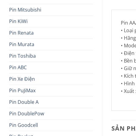
Pin Mitsubishi
Pin KiWi
Pin AA
• Loại 
Pin Renata
• Hãng
Pin Murata
• Mode
• Điện 
Pin Toshiba
• Bền 
Pin ABC
• Giữ 
• Kích
Pin Xe Điện
• Hình
Pin PuJiMax
• Xuất
Pin Double A
Pin DoublePow
Pin Goodcell
SẢN P