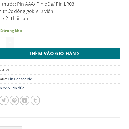
h thước: Pin AAA/ Pin đũa/ Pin LR03
h thức đóng gói: Vỉ 2 viên
t xứ: Thái Lan
42 trong kho
AA Panasonic vỉ 2 viên số lượng
THÊM VÀO GIỎ HÀNG
22021
mục:
Pin Panasonic
in AAA
,
Pin đũa