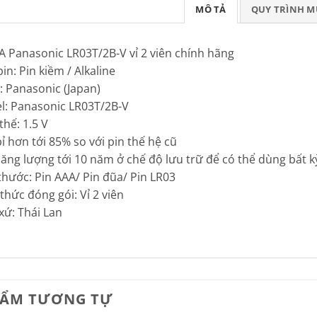
MÔ TẢ
QUY TRÌNH 
A Panasonic LR03T/2B-V vỉ 2 viên chính hãng
pin: Pin kiềm / Alkaline
: Panasonic (Japan)
l: Panasonic LR03T/2B-V
thế: 1.5 V
bỉ hơn tới 85% so với pin thế hệ cũ
năng lượng tới 10 năm ở chế độ lưu trữ để có thể dùng bất k
 thước: Pin AAA/ Pin đũa/ Pin LR03
 thức đóng gói: Vỉ 2 viên
 xứ: Thái Lan
HẨM TƯƠNG TỰ