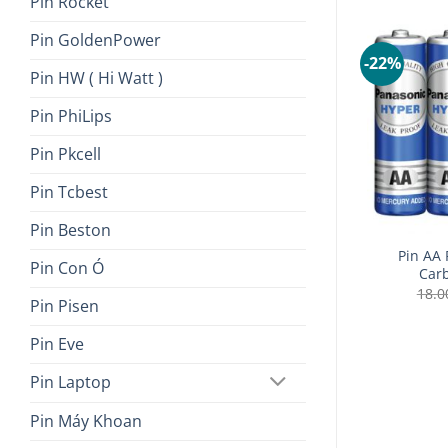
Pin Rocket
Pin GoldenPower
-18%
-22%
Pin HW ( Hi Watt )
Pin PhiLips
Pin Pkcell
Pin Tcbest
+
+
Pin Beston
ic Neo Carbon
Pin trung Panasonic Hyper C
Pin AA
Pin Con Ó
 viên
Carbon gói 2 viên
Carb
Giá
Giá
Giá
Giá
14.000
₫
22.000
₫
18.000
₫
18.
Pin Pisen
gốc
hiện
gốc
hiện
là:
tại
là:
tại
18.000 ₫.
là:
22.000 ₫.
là:
Pin Eve
14.000 ₫.
18.000 ₫.
Pin Laptop
Pin Máy Khoan