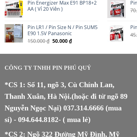
Pin Energizer Max E91 BP18+2
Pin
là:
tại
AA ( Vỉ 20 Viên )
350.000 ₫.
là:
70
200.000 ₫.
Pin LR1 / Pin Size N / Pin SUM5
Pin
E90 1.5V Panasonic
45
Giá
Giá
150.000
₫
50.000
₫
gốc
hiện
là:
tại
150.000 ₫.
là:
50.000 ₫.
CÔNG TY TNHH PIN PHÚ QUÝ
*CS 1: Số 11, ngõ 3, Cù Chính Lan,
Thanh Xuân, Hà Nội.(hoặc đi từ ngõ 89
Nguyễn Ngọc Nại)
037.314.6666
(mua
sỉ) -
094.644.8182
- ( mua lẻ)
*CS 2: Ngõ 322 Đường Mỹ Đình, Mỹ