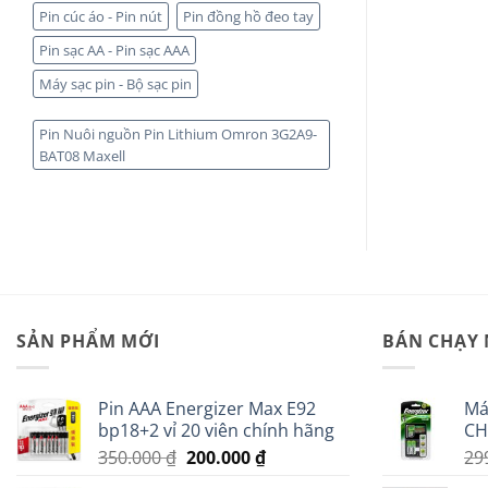
Pin cúc áo - Pin nút
Pin đồng hồ đeo tay
Pin sạc AA - Pin sạc AAA
Máy sạc pin - Bộ sạc pin
Pin Nuôi nguồn Pin Lithium Omron 3G2A9-
BAT08 Maxell
SẢN PHẨM MỚI
BÁN CHẠY
Pin AAA Energizer Max E92
Má
bp18+2 vỉ 20 viên chính hãng
CH
Giá
Giá
350.000
₫
200.000
₫
29
gốc
hiện