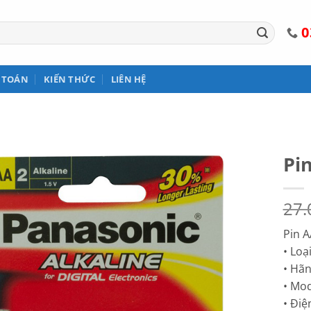
0
 TOÁN
KIẾN THỨC
LIÊN HỆ
Pi
27
Pin A
• Loạ
• Hãn
• Mod
• Điệ