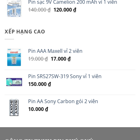
Pin sạc 9V Camelion 200 mAh vỉ 1 viên
19.000 ₫.
là:
Giá
Giá
140.000
₫
120.000
₫
14.000 ₫.
gốc
hiện
là:
tại
140.000 ₫.
là:
XẾP HẠNG CAO
120.000 ₫.
Pin AAA Maxell vỉ 2 viên
Giá
Giá
19.000
₫
17.000
₫
gốc
hiện
là:
tại
Pin SR527SW-319 Sony vỉ 1 viên
19.000 ₫.
là:
150.000
₫
17.000 ₫.
Pin AA Sony Carbon gói 2 viên
10.000
₫