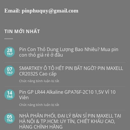
Email:
pinphuquy@gmail.com
TIN MỚI NHẤT
Pin Con Thỏ Dung Lượng Bao Nhiêu? Mua pin
28
Th7
con thỏ giá rẻ ở đâu
Không
có
SMARTKEY Ô TÔ HẾT PIN BẤT NGỜ? PIN MAXELL
07
bình
luận
Th7
CR2032S Cao cấp
ở
Pin
ở
Chức năng bình luận bị tắt
Con
SMARTKEY
Thỏ
Ô
Dung
Pin GP LR44 Alkaline GPA76F-2C10 1,5V Vỉ 10
14
Lượng
TÔ
Th5
Viên
Bao
HẾT
Nhiêu?
ở
Chức năng bình luận bị tắt
PIN
Mua
Pin
pin
BẤT
con
GP
NHÀ PHÂN PHỐI, ĐẠI LÝ BÁN SỈ PIN MAXELL TẠI
NGỜ?
05
thỏ
LR44
PIN
Th5
HÀ NỘI & TP.HCM: UY TÍN, CHIẾT KHẤU CAO,
giá
Alkaline
rẻ
MAXELL
HÀNG CHÍNH HÃNG
ở
GPA76F-
CR2032S Cao