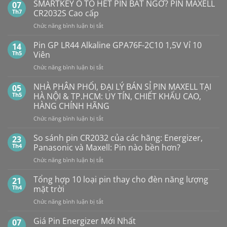
SMARTKEY Ô TÔ HẾT PIN BẤT NGỜ? PIN MAXELL
07
bình
luận
Th7
CR2032S Cao cấp
ở
Pin
ở
Chức năng bình luận bị tắt
Con
SMARTKEY
Thỏ
Ô
Dung
Pin GP LR44 Alkaline GPA76F-2C10 1,5V Vỉ 10
14
Lượng
TÔ
Th5
Viên
Bao
HẾT
Nhiêu?
ở
Chức năng bình luận bị tắt
PIN
Mua
Pin
pin
BẤT
con
GP
NHÀ PHÂN PHỐI, ĐẠI LÝ BÁN SỈ PIN MAXELL TẠI
NGỜ?
05
thỏ
LR44
PIN
Th5
HÀ NỘI & TP.HCM: UY TÍN, CHIẾT KHẤU CAO,
giá
Alkaline
rẻ
MAXELL
HÀNG CHÍNH HÃNG
ở
GPA76F-
CR2032S Cao
đâu
ở
Chức năng bình luận bị tắt
2C10
cấp
NHÀ
1,5V
PHÂN
Vỉ
So sánh pin CR2032 của các hãng: Energizer,
23
PHỐI,
10
Th4
Panasonic và Maxell: Pin nào bền hơn?
ĐẠI
Viên
ở
Chức năng bình luận bị tắt
LÝ
So
BÁN
sánh
Tổng hợp 10 loại pin thay cho đèn năng lượng
SỈ
21
pin
PIN
Th4
mặt trời
CR2032
MAXELL
ở
Chức năng bình luận bị tắt
của
TẠI
Tổng
các
HÀ
hợp
Giá Pin Energizer Mới Nhất
hãng:
07
NỘI
10