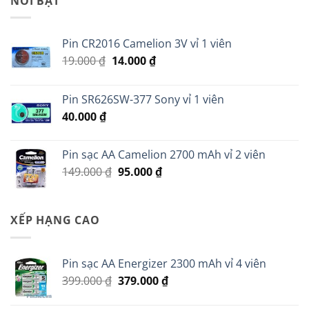
NỔI BẬT
35.000 ₫.
Pin CR2016 Camelion 3V vỉ 1 viên
Giá
Giá
19.000
₫
14.000
₫
gốc
hiện
là:
tại
Pin SR626SW-377 Sony vỉ 1 viên
19.000 ₫.
là:
40.000
₫
14.000 ₫.
Pin sạc AA Camelion 2700 mAh vỉ 2 viên
Giá
Giá
149.000
₫
95.000
₫
gốc
hiện
là:
tại
149.000 ₫.
là:
XẾP HẠNG CAO
95.000 ₫.
Pin sạc AA Energizer 2300 mAh vỉ 4 viên
Giá
Giá
399.000
₫
379.000
₫
gốc
hiện
là:
tại