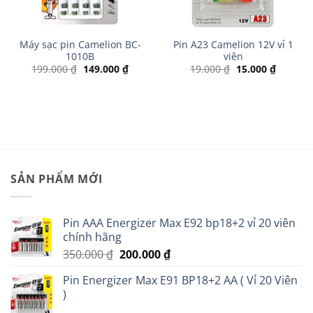
Máy sạc pin Camelion BC-
Pin A23 Camelion 12V vỉ 1
1010B
viên
Giá
Giá
Giá
Giá
199.000
₫
149.000
₫
19.000
₫
15.000
₫
gốc
hiện
gốc
hiện
là:
tại
là:
tại
199.000 ₫.
là:
19.000 ₫.
là:
00 ₫.
149.000 ₫.
15.000 ₫
SẢN PHẨM MỚI
Pin AAA Energizer Max E92 bp18+2 vỉ 20 viên
chính hãng
Giá
Giá
350.000
₫
200.000
₫
gốc
hiện
Pin Energizer Max E91 BP18+2 AA ( Vỉ 20 Viên
là:
tại
)
350.000 ₫.
là:
200.000 ₫.