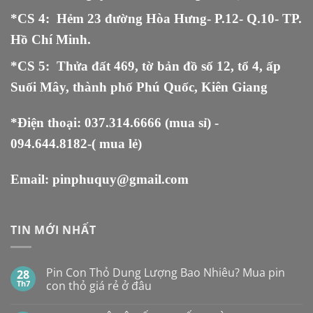
*CS 4: Hẻm 23 đường Hòa Hưng- P.12- Q.10- TP.
Hồ Chí Minh.
*CS 5
:
Thửa đất 469, tờ bản đồ số 12, tổ 4, ấp
Suối Mây, thành phố Phú Quốc, Kiên Giang
*Điện thoại:
037.314.6666
(mua sỉ) -
094.644.8182
-( mua lẻ)
Email:
pinphuquy@gmail.com
TIN MỚI NHẤT
Pin Con Thỏ Dung Lượng Bao Nhiêu? Mua pin
28
Th7
con thỏ giá rẻ ở đâu
Không
có