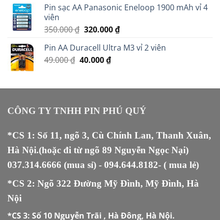
Pin sạc AA Panasonic Eneloop 1900 mAh vỉ 4
399.000 ₫.
là:
viên
379.000 ₫.
Giá
Giá
350.000
₫
320.000
₫
gốc
hiện
Pin AA Duracell Ultra M3 vỉ 2 viên
là:
tại
Giá
Giá
49.000
₫
40.000
350.000 ₫.
₫
là:
gốc
hiện
320.000 ₫.
là:
tại
49.000 ₫.
là:
40.000 ₫.
CÔNG TY TNHH PIN PHÚ QUÝ
*CS 1: Số 11, ngõ 3, Cù Chính Lan, Thanh Xuân,
Hà Nội.(hoặc đi từ ngõ 89 Nguyễn Ngọc Nại)
037.314.6666
(mua sỉ) -
094.644.8182
- ( mua lẻ)
*CS 2: Ngõ 322 Đường Mỹ Đình, Mỹ Đình, Hà
Nội
*CS 3:
Số 10 Nguyễn Trãi , Hà Đông, Hà Nội.