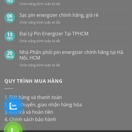
Energizer,
Th2
&
ở
Chức năng bình luận bị tắt
loại
Panasonic
TP.HCM:
Giá
pin
và
UY
Pin
Sạc pin energizer chính hãng, giá rẻ
06
thay
Maxell:
TÍN,
Energizer
Th2
cho
Pin
CHIẾT
ở
Chức năng bình luận bị tắt
Mới
đèn
nào
KHẤU
Sạc
Nhất
năng
bền
CAO,
pin
Đại Lý Pin Energizer Tại TPHCM
13
lượng
hơn?
HÀNG
energizer
Th1
mặt
ở
Chức năng bình luận bị tắt
CHÍNH
chính
trời
Đại
HÃNG
hãng,
Lý
Nhà Phân phối pin energizer chính hãng tại Hà
20
giá
Pin
Th12
Nội, HCM
rẻ
Energizer
ở
Chức năng bình luận bị tắt
Tại
Nhà
TPHCM
Phân
phối
QUY TRÌNH MUA HÀNG
pin
energizer
chính
1. Đặt hàng và thanh toán
hãng
2. Vận chuyển, giao nhận hàng hóa
tại
Hà
3. Đổi trả và hoàn tiền
Nội,
4. Chính sách bảo hành
HCM