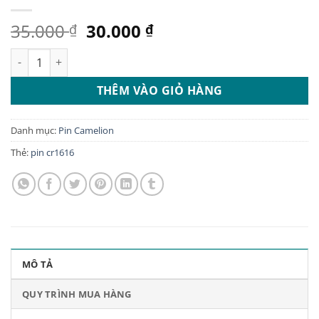
Giá
Giá
35.000
30.000
₫
₫
gốc
hiện
Pin CR1616 Camelion, Pin 3v Chính Hãng số lượng
là:
tại
35.000 ₫.
là:
THÊM VÀO GIỎ HÀNG
30.000 ₫.
Danh mục:
Pin Camelion
Thẻ:
pin cr1616
MÔ TẢ
QUY TRÌNH MUA HÀNG