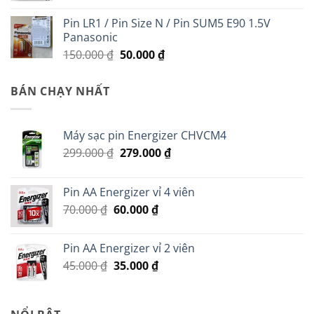
Pin LR1 / Pin Size N / Pin SUM5 E90 1.5V
Panasonic
Giá
Giá
150.000
₫
50.000
₫
gốc
hiện
là:
tại
BÁN CHẠY NHẤT
150.000 ₫.
là:
50.000 ₫.
Máy sạc pin Energizer CHVCM4
Giá
Giá
299.000
₫
279.000
₫
gốc
hiện
là:
tại
Pin AA Energizer vỉ 4 viên
299.000 ₫.
là:
Giá
Giá
70.000
₫
60.000
₫
279.000 ₫.
gốc
hiện
là:
tại
Pin AA Energizer vỉ 2 viên
70.000 ₫.
là:
Giá
Giá
45.000
₫
35.000
₫
60.000 ₫.
gốc
hiện
là:
tại
45.000 ₫.
là: