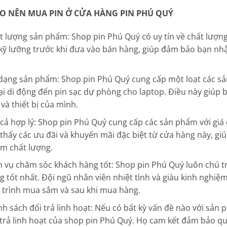
AO NÊN MUA PIN Ở CỬA HÀNG PIN PHÚ QUÝ
t lượng sản phẩm: Shop pin Phú Quý có uy tín về chất lượ
 kỹ lưỡng trước khi đưa vào bán hàng, giúp đảm bảo bạn n
dạng sản phẩm: Shop pin Phú Quý cung cấp một loạt các sả
ại di động đến pin sạc dự phòng cho laptop. Điều này giúp
 và thiết bị của mình.
 cả hợp lý: Shop pin Phú Quý cung cấp các sản phẩm với giá c
 thấy các ưu đãi và khuyến mãi đặc biệt từ cửa hàng này, gi
m chất lượng.
h vụ chăm sóc khách hàng tốt: Shop pin Phú Quý luôn chú t
g tốt nhất. Đội ngũ nhân viên nhiệt tình và giàu kinh nghiệ
 trình mua sắm và sau khi mua hàng.
nh sách đổi trả linh hoạt: Nếu có bất kỳ vấn đề nào với sản
 trả linh hoạt của shop pin Phú Quý. Họ cam kết đảm bảo qu