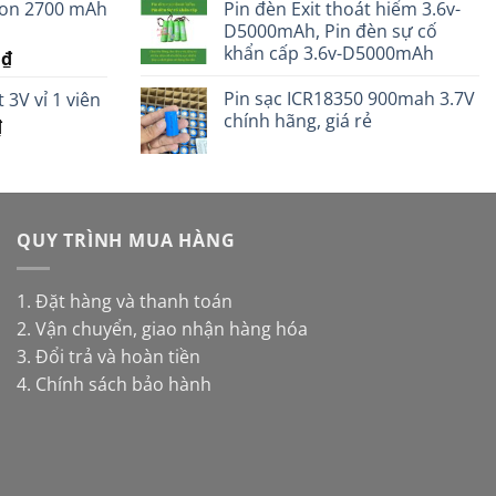
ion 2700 mAh
Pin đèn Exit thoát hiểm 3.6v-
.
là:
D5000mAh, Pin đèn sự cố
30.000 ₫.
khẩn cấp 3.6v-D5000mAh
Giá
0
₫
hiện
Pin sạc ICR18350 900mah 3.7V
 3V vỉ 1 viên
tại
chính hãng, giá rẻ
Giá
 ₫.
₫
là:
hiện
95.000 ₫.
tại
.
là:
11.000 ₫.
QUY TRÌNH MUA HÀNG
1. Đặt hàng và thanh toán
2. Vận chuyển, giao nhận hàng hóa
3. Đổi trả và hoàn tiền
4. Chính sách bảo hành