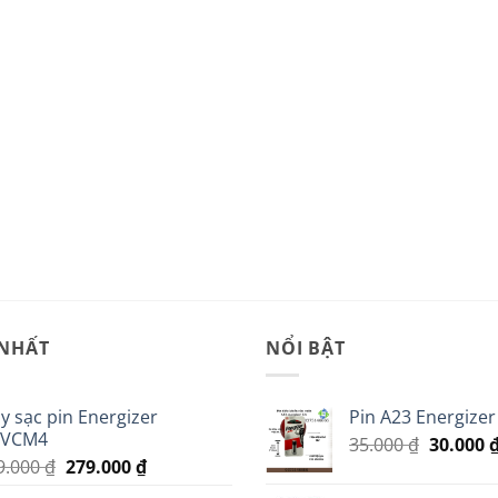
 NHẤT
NỔI BẬT
y sạc pin Energizer
Pin A23 Energizer 
VCM4
Giá
35.000
₫
30.000
Giá
Giá
9.000
₫
279.000
₫
gốc
gốc
hiện
là: