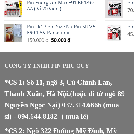
Pin Energizer Max E91 BP18+2
Pin
là:
tại
AA ( Vỉ 20 Viên )
350.000 ₫.
là:
70
200.000 ₫.
Pin LR1 / Pin Size N / Pin SUM5
Pin
E90 1.5V Panasonic
45
Giá
Giá
150.000
₫
50.000
₫
gốc
hiện
là:
tại
150.000 ₫.
là:
50.000 ₫.
CÔNG TY TNHH PIN PHÚ QUÝ
*CS 1: Số 11, ngõ 3, Cù Chính Lan,
Thanh Xuân, Hà Nội.(hoặc đi từ ngõ 89
Nguyễn Ngọc Nại)
037.314.6666
(mua
sỉ) -
094.644.8182
- ( mua lẻ)
*CS 2: Ngõ 322 Đường Mỹ Đình, Mỹ