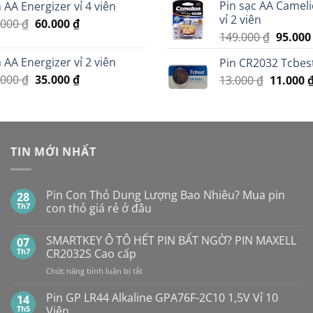
Pin sạc AA Camel
 AA Energizer vỉ 4 viên
là:
tại
35.000 ₫
vỉ 2 viên
Giá
Giá
.000
₫
60.000
299.000 ₫.
₫
là:
Giá
149.000
₫
95.00
gốc
hiện
279.000 ₫.
gốc
là:
tại
 AA Energizer vỉ 2 viên
Pin CR2032 Tcbest
là:
70.000 ₫.
là:
Giá
Giá
.000
₫
35.000
₫
Giá
13.000
₫
11.000
149.000
60.000 ₫.
gốc
hiện
gốc
là:
tại
là:
45.000 ₫.
là:
13.000 ₫
35.000 ₫.
TIN MỚI NHẤT
Pin Con Thỏ Dung Lượng Bao Nhiêu? Mua pin
28
Th7
con thỏ giá rẻ ở đâu
Không
có
SMARTKEY Ô TÔ HẾT PIN BẤT NGỜ? PIN MAXELL
07
bình
luận
Th7
CR2032S Cao cấp
ở
Pin
ở
Chức năng bình luận bị tắt
Con
SMARTKEY
Thỏ
Ô
Dung
Pin GP LR44 Alkaline GPA76F-2C10 1,5V Vỉ 10
14
Lượng
TÔ
Th5
Viên