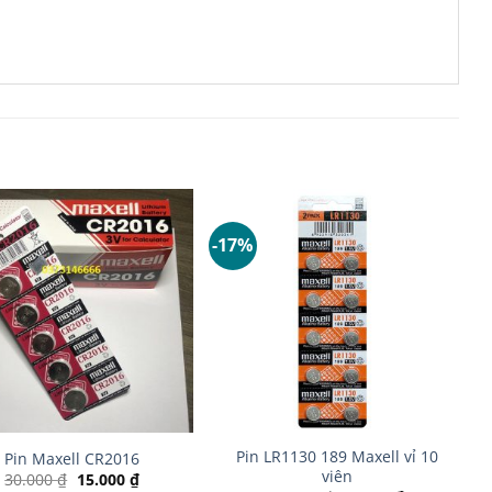
-17%
+
Pin LR1130 189 Maxell vỉ 10
Pin Maxell CR2016
viên
Giá
Giá
30.000
₫
15.000
₫