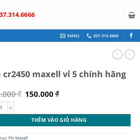
37.314.6666
EMAIL
037.314.6666
 cr2450 maxell vỉ 5 chính hãng
Giá
Giá
0.000
150.000
₫
₫
gốc
hiện
r2450 maxell vỉ 5 chính hãng số lượng
là:
tại
250.000 ₫.
là:
THÊM VÀO GIỎ HÀNG
150.000 ₫.
mục:
Pin Maxell