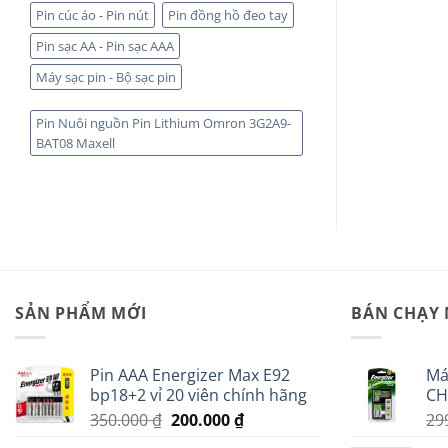
Pin cúc áo - Pin nút
Pin đồng hồ đeo tay
Pin sạc AA - Pin sạc AAA
Máy sạc pin - Bộ sạc pin
Pin Nuôi nguồn Pin Lithium Omron 3G2A9-
BAT08 Maxell
SẢN PHẨM MỚI
BÁN CHẠY
Pin AAA Energizer Max E92
Má
bp18+2 vỉ 20 viên chính hãng
CH
Giá
Giá
350.000
₫
200.000
₫
29
gốc
hiện