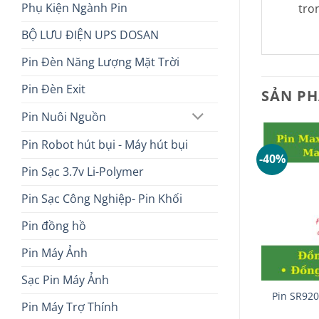
Phụ Kiện Ngành Pin
tro
BỘ LƯU ĐIỆN UPS DOSAN
Pin Đèn Năng Lượng Mặt Trời
Pin Đèn Exit
SẢN P
Pin Nuôi Nguồn
Pin Robot hút bụi - Máy hút bụi
-53%
-40%
Pin Sạc 3.7v Li-Polymer
Pin Sạc Công Nghiệp- Pin Khối
Pin đồng hồ
Pin Máy Ảnh
+
+
Sạc Pin Máy Ảnh
 AA (Pin Tiểu)
Pin trung (C) Maxell, Pin
Pin SR920
Pin Máy Trợ Thính
n – Hàng nhập
Trung Maxell SuperR14P (AR)