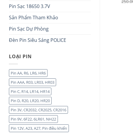
ẩu
vỉ 2 viên
250.
Pin Sạc 18650 3.7V
Giá
Giá
Giá
Giá
125.000
₫
30.000
₫
14.000
₫
gốc
hiện
gốc
hiện
là:
tại
là:
tại
Sản Phẩm Tham Khảo
135.000 ₫.
là:
30.000 ₫.
là:
125.000 ₫.
14.000 ₫.
Pin Sạc Dự Phòng
Đèn Pin Siêu Sáng POLICE
LOẠI PIN
Pin AA, R6, LR6, HR6
Pin AAA, R03, LR03, HR03
Pin C, R14, LR14, HR14
Pin D, R20, LR20, HR20
Pin 3V, CR2032, CR2025, CR2016
Pin 9V, 6F22, 6LR61, NH22
Pin 12V, A23, A27, Pin điều khiển