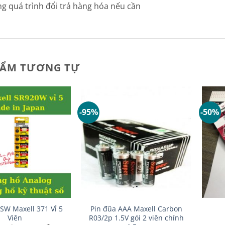
ng quá trình đổi trả hàng hóa nếu cần
HẨM TƯƠNG TỰ
-95%
-50%
+
+
SW Maxell 371 Vỉ 5
Pin đũa AAA Maxell Carbon
Viên
R03/2p 1.5V gói 2 viên chính