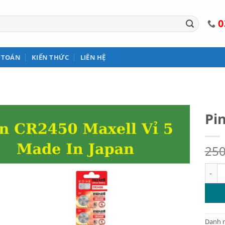
0
 TOÁN
KIẾN THỨC
LIÊN HỆ
Pin
25
Pin c
Danh 