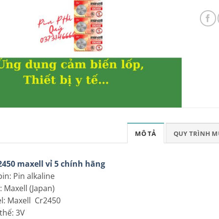
MÔ TẢ
QUY TRÌNH 
2450 maxell vỉ 5 chính hãng
pin: Pin alkaline
: Maxell (Japan)
l: Maxell Cr2450
 thế: 3V