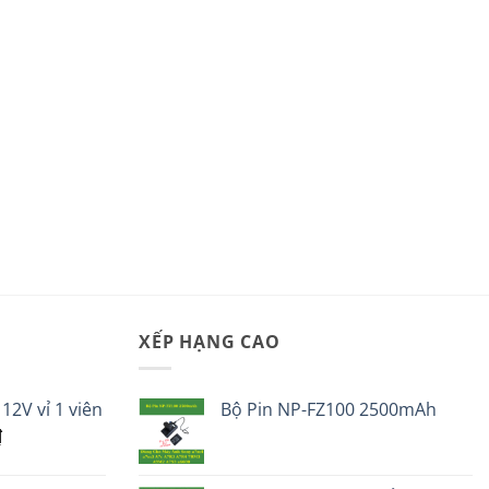
XẾP HẠNG CAO
12V vỉ 1 viên
Bộ Pin NP-FZ100 2500mAh
Giá
₫
hiện
tại