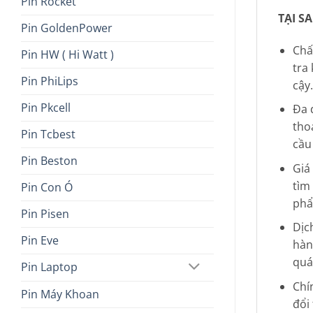
Pin Rocket
TẠI S
Pin GoldenPower
Chấ
Pin HW ( Hi Watt )
tra
Pin PhiLips
cậy.
Pin Pkcell
Đa 
tho
Pin Tcbest
cầu
Pin Beston
Giá
tìm
Pin Con Ó
phẩ
Pin Pisen
Dịc
Pin Eve
hàn
quá
Pin Laptop
Chí
Pin Máy Khoan
đổi