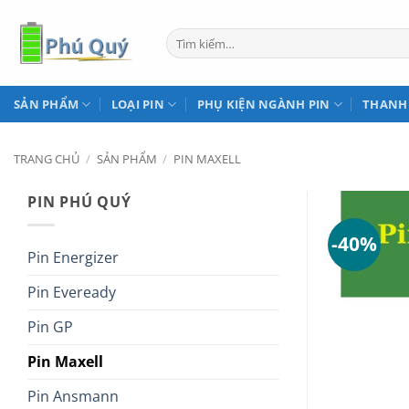
Bỏ
qua
Tìm
kiếm:
nội
dung
SẢN PHẨM
LOẠI PIN
PHỤ KIỆN NGÀNH PIN
THANH
TRANG CHỦ
/
SẢN PHẨM
/
PIN MAXELL
PIN PHÚ QUÝ
-40%
Pin Energizer
Pin Eveready
Pin GP
Pin Maxell
Pin Ansmann