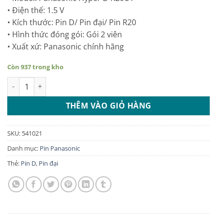
• Điện thế: 1.5 V
• Kích thước: Pin D/ Pin đại/ Pin R20
• Hình thức đóng gói: Gói 2 viên
• Xuất xứ: Panasonic chính hãng
Còn 937 trong kho
Pin đại Panasonic Hyper D Carbon gói 2 viên số lượng
THÊM VÀO GIỎ HÀNG
SKU:
541021
Danh mục:
Pin Panasonic
Thẻ:
Pin D
,
Pin đại