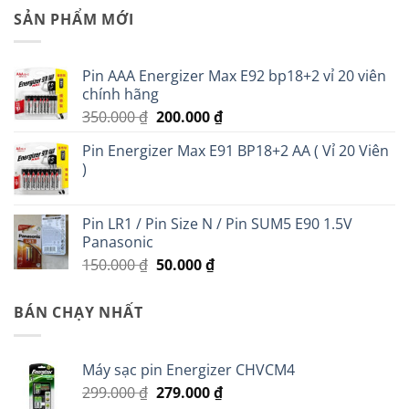
SẢN PHẨM MỚI
Pin AAA Energizer Max E92 bp18+2 vỉ 20 viên
chính hãng
Giá
Giá
350.000
₫
200.000
₫
gốc
hiện
Pin Energizer Max E91 BP18+2 AA ( Vỉ 20 Viên
là:
tại
)
350.000 ₫.
là:
200.000 ₫.
Pin LR1 / Pin Size N / Pin SUM5 E90 1.5V
Panasonic
Giá
Giá
150.000
₫
50.000
₫
gốc
hiện
là:
tại
BÁN CHẠY NHẤT
150.000 ₫.
là:
50.000 ₫.
Máy sạc pin Energizer CHVCM4
Giá
Giá
299.000
₫
279.000
₫