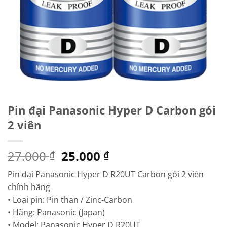
Pin đại Panasonic Hyper D Carbon gói
2 viên
Giá
Giá
27.000
25.000
₫
₫
gốc
hiện
Pin đại Panasonic Hyper D R20UT Carbon gói 2 viên
là:
tại
chính hãng
27.000 ₫.
là:
• Loại pin: Pin than / Zinc-Carbon
25.000 ₫.
• Hãng: Panasonic (Japan)
• Model: Panasonic Hyper D R20UT