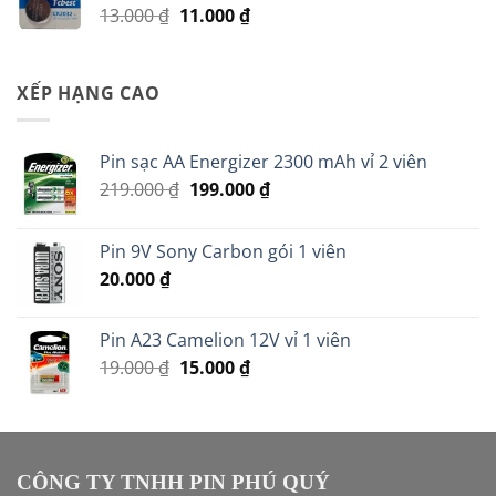
Giá
Giá
13.000
₫
11.000
₫
95.000 ₫.
gốc
hiện
là:
tại
13.000 ₫.
là:
XẾP HẠNG CAO
11.000 ₫.
Pin sạc AA Energizer 2300 mAh vỉ 2 viên
Giá
Giá
219.000
₫
199.000
₫
gốc
hiện
là:
tại
Pin 9V Sony Carbon gói 1 viên
219.000 ₫.
là:
20.000
₫
199.000 ₫.
Pin A23 Camelion 12V vỉ 1 viên
Giá
Giá
19.000
₫
15.000
₫
gốc
hiện
là:
tại
19.000 ₫.
là:
15.000 ₫.
CÔNG TY TNHH PIN PHÚ QUÝ