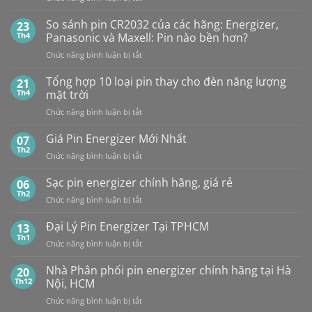
NHÀ
1,5V
PHÂN
Vỉ
So sánh pin CR2032 của các hãng: Energizer,
23
PHỐI,
10
Th4
Panasonic và Maxell: Pin nào bền hơn?
ĐẠI
Viên
ở
Chức năng bình luận bị tắt
LÝ
So
BÁN
sánh
Tổng hợp 10 loại pin thay cho đèn năng lượng
SỈ
21
pin
PIN
Th4
mặt trời
CR2032
MAXELL
ở
Chức năng bình luận bị tắt
của
TẠI
Tổng
các
HÀ
hợp
Giá Pin Energizer Mới Nhất
hãng:
07
NỘI
10
Energizer,
Th2
&
ở
Chức năng bình luận bị tắt
loại
Panasonic
TP.HCM:
Giá
pin
và
UY
Pin
Sạc pin energizer chính hãng, giá rẻ
06
thay
Maxell:
TÍN,
Energizer
Th2
cho
Pin
CHIẾT
ở
Chức năng bình luận bị tắt
Mới
đèn
nào
KHẤU
Sạc
Nhất
năng
bền
CAO,
pin
Đại Lý Pin Energizer Tại TPHCM
13
lượng
hơn?
HÀNG
energizer
Th1
mặt
ở
Chức năng bình luận bị tắt
CHÍNH
chính
trời
Đại
HÃNG
hãng,
Lý
Nhà Phân phối pin energizer chính hãng tại Hà
20
giá
Pin
Th12
Nội, HCM
rẻ
Energizer
ở
Chức năng bình luận bị tắt
Tại
Nhà