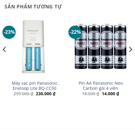
SẢN PHẨM TƯƠNG TỰ
-23%
-22%
Máy sạc pin Panasonic
Pin AA Panasonic Neo
Eneloop Lite BQ-CC50
Carbon gói 4 viên
Giá
Giá
Giá
Giá
299.000
₫
230.000
₫
18.000
₫
14.000
₫
gốc
hiện
gốc
hiện
là:
tại
là:
tại
 ₫.
299.000 ₫.
là:
18.000 ₫.
là:
230.000 ₫.
14.000 ₫