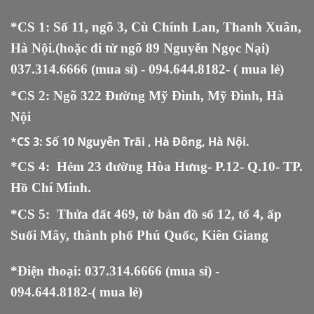
*CS 1: Số 11, ngõ 3, Cù Chính Lan, Thanh Xuân,
Hà Nội.(hoặc đi từ ngõ 89 Nguyễn Ngọc Nại)
037.314.6666
(mua sỉ) -
094.644.8182
- ( mua lẻ)
*CS 2: Ngõ 322 Đường Mỹ Đình, Mỹ Đình, Hà
Nội
*CS 3:
Số 10 Nguyễn Trãi , Hà Đông, Hà Nội.
*CS 4: Hẻm 23 đường Hòa Hưng- P.12- Q.10- TP.
Hồ Chí Minh.
*CS 5
:
Thửa đất 469, tờ bản đồ số 12, tổ 4, ấp
Suối Mây, thành phố Phú Quốc, Kiên Giang
*Điện thoại:
037.314.6666
(mua sỉ) -
094.644.8182
-( mua lẻ)