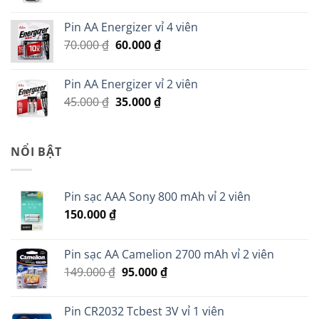
gốc
hiện
là:
tại
Pin AA Energizer vỉ 4 viên
299.000 ₫.
là:
Giá
Giá
70.000
₫
60.000
₫
279.000 ₫.
gốc
hiện
là:
tại
Pin AA Energizer vỉ 2 viên
70.000 ₫.
là:
Giá
Giá
45.000
₫
35.000
₫
60.000 ₫.
gốc
hiện
là:
tại
45.000 ₫.
là:
NỔI BẬT
35.000 ₫.
Pin sạc AAA Sony 800 mAh vỉ 2 viên
150.000
₫
Pin sạc AA Camelion 2700 mAh vỉ 2 viên
Giá
Giá
149.000
₫
95.000
₫
gốc
hiện
là:
tại
Pin CR2032 Tcbest 3V vỉ 1 viên
149.000 ₫.
là: