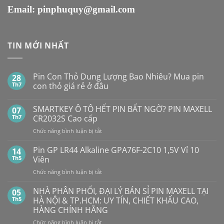
Email:
pinphuquy@gmail.com
TIN MỚI NHẤT
Pin Con Thỏ Dung Lượng Bao Nhiêu? Mua pin
28
Th7
con thỏ giá rẻ ở đâu
Không
có
SMARTKEY Ô TÔ HẾT PIN BẤT NGỜ? PIN MAXELL
07
bình
luận
Th7
CR2032S Cao cấp
ở
Pin
ở
Chức năng bình luận bị tắt
Con
SMARTKEY
Thỏ
Ô
Dung
Pin GP LR44 Alkaline GPA76F-2C10 1,5V Vỉ 10
14
Lượng
TÔ
Th5
Viên
Bao
HẾT
Nhiêu?
ở
Chức năng bình luận bị tắt
PIN
Mua
Pin
pin
BẤT
con
GP
NHÀ PHÂN PHỐI, ĐẠI LÝ BÁN SỈ PIN MAXELL TẠI
NGỜ?
05
thỏ
LR44
PIN
Th5
HÀ NỘI & TP.HCM: UY TÍN, CHIẾT KHẤU CAO,
giá
Alkaline
rẻ
MAXELL
HÀNG CHÍNH HÃNG
ở
GPA76F-
CR2032S Cao
đâu
ở
Chức năng bình luận bị tắt
2C10
cấp