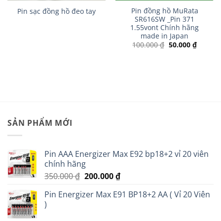
Pin đồng hồ MuRata
Pin sạc đồng hồ đeo tay
SR616SW _Pin 371
1.55vont Chính hãng
made in Japan
Giá
Giá
100.000
₫
50.000
₫
gốc
hiện
là:
tại
100.000 ₫.
là:
 ₫.
50.000 
SẢN PHẨM MỚI
Pin AAA Energizer Max E92 bp18+2 vỉ 20 viên
chính hãng
Giá
Giá
350.000
₫
200.000
₫
gốc
hiện
Pin Energizer Max E91 BP18+2 AA ( Vỉ 20 Viên
là:
tại
)
350.000 ₫.
là:
200.000 ₫.