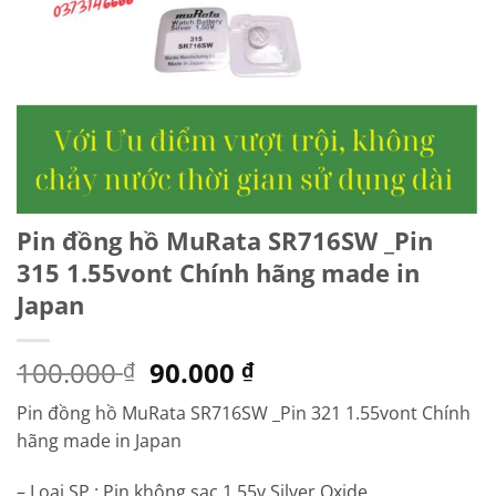
Pin đồng hồ MuRata SR716SW _Pin
315 1.55vont Chính hãng made in
Japan
Giá
Giá
100.000
90.000
₫
₫
gốc
hiện
Pin đồng hồ MuRata SR716SW _Pin 321 1.55vont Chính
là:
tại
hãng made in Japan
100.000 ₫.
là:
90.000 ₫.
– Loại SP : Pin không sạc 1.55v Silver Oxide