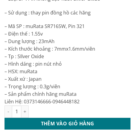
– Sử dụng : thay pin đồng hồ các hãng
– Mã SP : muRata SR716SW, Pin 321
– Điện thế : 1.55v
– Dung lượng : 23mAh
– Kích thước khoảng : 7mmx1.6mm/viên
– Tp : SIlver Oxide
– Hình dáng : pin nút nhỏ
– HSX: muRata
– Xuất xứ : Japan
– Trọng lượng : 0.3g/viên
– Sản phẩm chính hãng muRata
Liên Hệ: 0373146666-0946448182
Pin đồng hồ MuRata SR716SW _Pin 315 1.55vont Chính hãng ma
THÊM VÀO GIỎ HÀNG