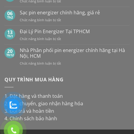
ở
Chức năng bình luận bị tắt
loại
Panasonic
TP.HCM:
Giá
pin
và
UY
Pin
Sạc pin energizer chính hãng, giá rẻ
06
thay
Maxell:
TÍN,
Energizer
Th2
cho
Pin
CHIẾT
ở
Chức năng bình luận bị tắt
Mới
đèn
nào
KHẤU
Sạc
Nhất
năng
bền
CAO,
pin
Đại Lý Pin Energizer Tại TPHCM
13
lượng
hơn?
HÀNG
energizer
Th1
mặt
ở
Chức năng bình luận bị tắt
CHÍNH
chính
trời
Đại
HÃNG
hãng,
Lý
Nhà Phân phối pin energizer chính hãng tại Hà
20
giá
Pin
Th12
Nội, HCM
rẻ
Energizer
ở
Chức năng bình luận bị tắt
Tại
Nhà
TPHCM
Phân
phối
QUY TRÌNH MUA HÀNG
pin
energizer
chính
1. Đặt hàng và thanh toán
hãng
2. Vận chuyển, giao nhận hàng hóa
tại
Hà
3. Đổi trả và hoàn tiền
Nội,
4. Chính sách bảo hành
HCM