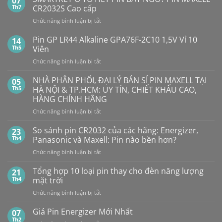
07
luận
Th7
CR2032S Cao cấp
ở
Pin
ở
Chức năng bình luận bị tắt
Con
SMARTKEY
Thỏ
Ô
Dung
Pin GP LR44 Alkaline GPA76F-2C10 1,5V Vỉ 10
14
Lượng
TÔ
Th5
Viên
Bao
HẾT
Nhiêu?
ở
Chức năng bình luận bị tắt
PIN
Mua
Pin
pin
BẤT
con
GP
NHÀ PHÂN PHỐI, ĐẠI LÝ BÁN SỈ PIN MAXELL TẠI
NGỜ?
05
thỏ
LR44
PIN
Th5
HÀ NỘI & TP.HCM: UY TÍN, CHIẾT KHẤU CAO,
giá
Alkaline
rẻ
MAXELL
HÀNG CHÍNH HÃNG
ở
GPA76F-
CR2032S Cao
đâu
ở
Chức năng bình luận bị tắt
2C10
cấp
NHÀ
1,5V
PHÂN
Vỉ
So sánh pin CR2032 của các hãng: Energizer,
23
PHỐI,
10
Th4
Panasonic và Maxell: Pin nào bền hơn?
ĐẠI
Viên
ở
Chức năng bình luận bị tắt
LÝ
So
BÁN
sánh
Tổng hợp 10 loại pin thay cho đèn năng lượng
SỈ
21
pin
PIN
Th4
mặt trời
CR2032
MAXELL
ở
Chức năng bình luận bị tắt
của
TẠI
Tổng
các
HÀ
hợp
Giá Pin Energizer Mới Nhất
hãng:
07
NỘI
10
Energizer,
Th2
&