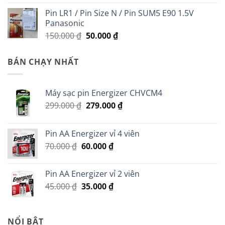
Pin LR1 / Pin Size N / Pin SUM5 E90 1.5V
Panasonic
Giá
Giá
150.000
₫
50.000
₫
gốc
hiện
là:
tại
BÁN CHẠY NHẤT
150.000 ₫.
là:
50.000 ₫.
Máy sạc pin Energizer CHVCM4
Giá
Giá
299.000
₫
279.000
₫
gốc
hiện
là:
tại
Pin AA Energizer vỉ 4 viên
299.000 ₫.
là:
Giá
Giá
70.000
₫
60.000
₫
279.000 ₫.
gốc
hiện
là:
tại
Pin AA Energizer vỉ 2 viên
70.000 ₫.
là:
Giá
Giá
45.000
₫
35.000
₫
60.000 ₫.
gốc
hiện
là:
tại
45.000 ₫.
là:
NỔI BẬT