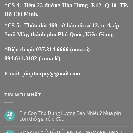
*CS 4: Hẻm 23 đường Hòa Hưng- P.12- Q.10- TP.
Hồ Chí Minh.
*CS 5
:
Thửa đất 469, tờ bản đồ số 12, tổ 4, ấp
Suối Mây, thành phố Phú Quốc, Kiên Giang
*Điện thoại:
037.314.6666
(mua sỉ) -
094.644.8182
-( mua lẻ)
Email:
pinphuquy@gmail.com
TIN MỚI NHẤT
Pin Con Thỏ Dung Lượng Bao Nhiêu? Mua pin
28
Th7
con thỏ giá rẻ ở đâu
Không
có
SMARTKEY Ô TÔ HẾT PIN BẤT NGỜ? PIN MAXELL
bình