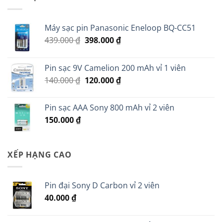
35.000 ₫.
Máy sạc pin Panasonic Eneloop BQ-CC51
Giá
Giá
439.000
₫
398.000
₫
gốc
hiện
là:
tại
Pin sạc 9V Camelion 200 mAh vỉ 1 viên
439.000 ₫.
là:
Giá
Giá
140.000
₫
120.000
₫
398.000 ₫.
gốc
hiện
là:
tại
Pin sạc AAA Sony 800 mAh vỉ 2 viên
140.000 ₫.
là:
150.000
₫
120.000 ₫.
XẾP HẠNG CAO
Pin đại Sony D Carbon vỉ 2 viên
40.000
₫