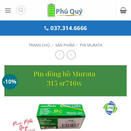
Bỏ
qua
nội
dung
037.314.6666
TRANG CHỦ
/
SẢN PHẨM
/
PIN MURATA
-10%