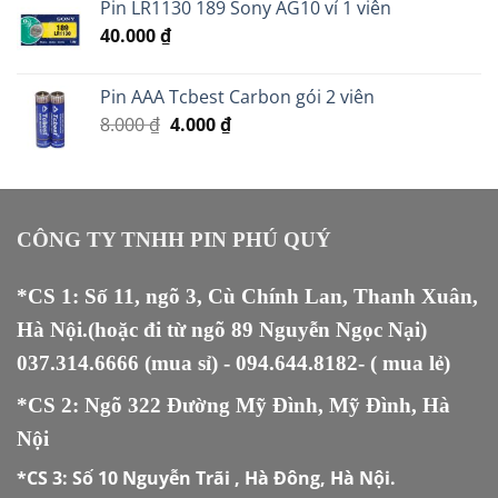
Pin LR1130 189 Sony AG10 vỉ 1 viên
40.000
₫
Pin AAA Tcbest Carbon gói 2 viên
Giá
Giá
8.000
₫
4.000
₫
gốc
hiện
là:
tại
8.000 ₫.
là:
4.000 ₫.
CÔNG TY TNHH PIN PHÚ QUÝ
*CS 1: Số 11, ngõ 3, Cù Chính Lan, Thanh Xuân,
Hà Nội.(hoặc đi từ ngõ 89 Nguyễn Ngọc Nại)
037.314.6666
(mua sỉ) -
094.644.8182
- ( mua lẻ)
*CS 2: Ngõ 322 Đường Mỹ Đình, Mỹ Đình, Hà
Nội
*CS 3:
Số 10 Nguyễn Trãi , Hà Đông, Hà Nội.