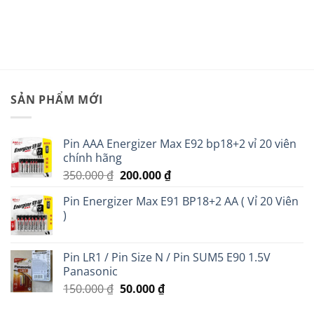
là:
tại
35.000 ₫.
là:
20.000 ₫.
SẢN PHẨM MỚI
Pin AAA Energizer Max E92 bp18+2 vỉ 20 viên
chính hãng
Giá
Giá
350.000
₫
200.000
₫
gốc
hiện
Pin Energizer Max E91 BP18+2 AA ( Vỉ 20 Viên
là:
tại
)
350.000 ₫.
là:
200.000 ₫.
Pin LR1 / Pin Size N / Pin SUM5 E90 1.5V
Panasonic
Giá
Giá
150.000
₫
50.000
₫
gốc
hiện