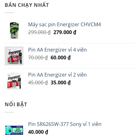
là:
tại
BÁN CHẠY NHẤT
150.000 ₫.
là:
50.000 ₫.
Máy sạc pin Energizer CHVCM4
Giá
Giá
299.000
₫
279.000
₫
gốc
hiện
là:
tại
Pin AA Energizer vỉ 4 viên
299.000 ₫.
là:
Giá
Giá
70.000
₫
60.000
₫
279.000 ₫.
gốc
hiện
là:
tại
Pin AA Energizer vỉ 2 viên
70.000 ₫.
là:
Giá
Giá
45.000
₫
35.000
₫
60.000 ₫.
gốc
hiện
là:
tại
45.000 ₫.
là:
NỔI BẬT
35.000 ₫.
Pin SR626SW-377 Sony vỉ 1 viên
40.000
₫