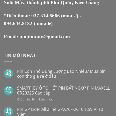
Suối Mây, thành phố Phú Quốc, Kiên Giang
*Điện thoại:
037.314.6666
(mua sỉ) -
094.644.8182
-( mua lẻ)
Email:
pinphuquy@gmail.com
TIN MỚI NHẤT
Pin Con Thỏ Dung Lượng Bao Nhiêu? Mua pin
28
Th7
con thỏ giá rẻ ở đâu
Không
có
SMARTKEY Ô TÔ HẾT PIN BẤT NGỜ? PIN MAXELL
07
bình
luận
Th7
CR2032S Cao cấp
ở
Pin
ở
Chức năng bình luận bị tắt
Con
SMARTKEY
Thỏ
Ô
Dung
Pin GP LR44 Alkaline GPA76F-2C10 1,5V Vỉ 10
14
Lượng
TÔ
Th5
Viên
Bao