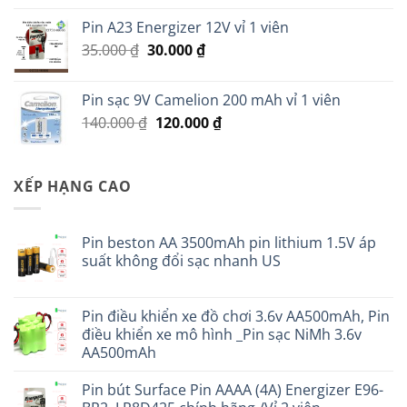
Pin A23 Energizer 12V vỉ 1 viên
Giá
Giá
35.000
₫
30.000
₫
gốc
hiện
là:
tại
Pin sạc 9V Camelion 200 mAh vỉ 1 viên
35.000 ₫.
là:
Giá
Giá
140.000
₫
120.000
₫
30.000 ₫.
gốc
hiện
là:
tại
140.000 ₫.
là:
XẾP HẠNG CAO
120.000 ₫.
Pin beston AA 3500mAh pin lithium 1.5V áp
suất không đổi sạc nhanh US
Pin điều khiển xe đồ chơi 3.6v AA500mAh, Pin
điều khiển xe mô hình _Pin sạc NiMh 3.6v
AA500mAh
Pin bút Surface Pin AAAA (4A) Energizer E96-