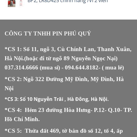
BP2, LR8D425 chính hãng /Vỉ 2 viên
CÔNG TY TNHH PIN PHÚ QUÝ
*CS 1: Số 11, ngõ 3, Cù Chính Lan, Thanh Xuân,
Hà Nội.(hoặc đi từ ngõ 89 Nguyễn Ngọc Nại)
037.314.6666
(mua sỉ) -
094.644.8182
- ( mua lẻ)
*CS 2: Ngõ 322 Đường Mỹ Đình, Mỹ Đình, Hà
Nội
*CS 3:
Số 10 Nguyễn Trãi , Hà Đông, Hà Nội.
*CS 4: Hẻm 23 đường Hòa Hưng- P.12- Q.10- TP.
Hồ Chí Minh.
*CS 5
:
Thửa đất 469, tờ bản đồ số 12, tổ 4, ấp