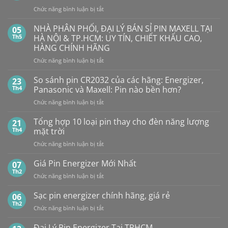
HẾT
Nhiêu?
ở
Chức năng bình luận bị tắt
PIN
Mua
Pin
pin
BẤT
con
GP
NHÀ PHÂN PHỐI, ĐẠI LÝ BÁN SỈ PIN MAXELL TẠI
NGỜ?
05
thỏ
LR44
PIN
Th5
HÀ NỘI & TP.HCM: UY TÍN, CHIẾT KHẤU CAO,
giá
Alkaline
rẻ
MAXELL
HÀNG CHÍNH HÃNG
ở
GPA76F-
CR2032S Cao
đâu
ở
Chức năng bình luận bị tắt
2C10
cấp
NHÀ
1,5V
PHÂN
Vỉ
So sánh pin CR2032 của các hãng: Energizer,
23
PHỐI,
10
Th4
Panasonic và Maxell: Pin nào bền hơn?
ĐẠI
Viên
ở
Chức năng bình luận bị tắt
LÝ
So
BÁN
sánh
Tổng hợp 10 loại pin thay cho đèn năng lượng
SỈ
21
pin
PIN
Th4
mặt trời
CR2032
MAXELL
ở
Chức năng bình luận bị tắt
của
TẠI
Tổng
các
HÀ
hợp
Giá Pin Energizer Mới Nhất
hãng:
07
NỘI
10
Energizer,
Th2
&
ở
Chức năng bình luận bị tắt
loại
Panasonic
TP.HCM:
Giá
pin
và
UY
Pin
Sạc pin energizer chính hãng, giá rẻ
06
thay
Maxell:
TÍN,
Energizer
Th2
cho
Pin
CHIẾT
ở
Chức năng bình luận bị tắt
Mới
đèn
nào
KHẤU
Sạc
Nhất
năng
bền
CAO,
pin
Đại Lý Pin Energizer Tại TPHCM