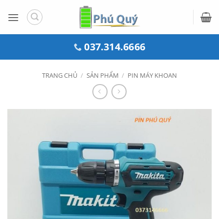
Bỏ
qua
nội
dung
037.314.6666
TRANG CHỦ
/
SẢN PHẨM
/
PIN MÁY KHOAN