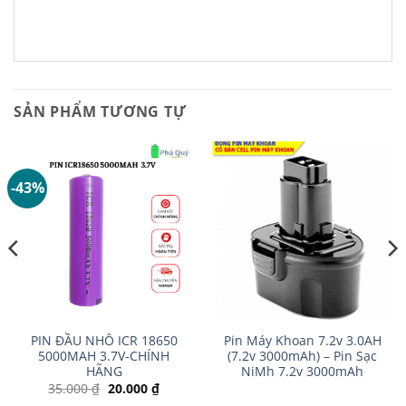
SẢN PHẨM TƯƠNG TỰ
-43%
PIN ĐẦU NHÔ ICR 18650
Pin Máy Khoan 7.2v 3.0AH
5000MAH 3.7V-CHÍNH
(7.2v 3000mAh) – Pin Sạc
HÃNG
NiMh 7.2v 3000mAh
Giá
Giá
35.000
₫
20.000
₫
gốc
hiện