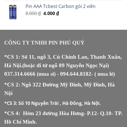
Pin AAA Tcbest Carbon gói 2 viên
Giá
Giá
8.000
₫
4.000
₫
gốc
hiện
là:
tại
8.000 ₫.
là:
4.000 ₫.
CÔNG TY TNHH PIN PHÚ QUÝ
*CS 1: Số 11, ngõ 3, Cù Chính Lan, Thanh Xuân,
Hà Nội.(hoặc đi từ ngõ 89 Nguyễn Ngọc Nại)
037.314.6666
(mua sỉ) -
094.644.8182
- ( mua lẻ)
*CS 2: Ngõ 322 Đường Mỹ Đình, Mỹ Đình, Hà
Nội
*CS 3:
Số 10 Nguyễn Trãi , Hà Đông, Hà Nội.
*CS 4: Hẻm 23 đường Hòa Hưng- P.12- Q.10- TP.
Hồ Chí Minh.