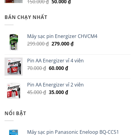
Giá
Giá
150.000
₫
50.000
₫
gốc
hiện
là:
tại
BÁN CHẠY NHẤT
150.000 ₫.
là:
50.000 ₫.
Máy sạc pin Energizer CHVCM4
Giá
Giá
299.000
₫
279.000
₫
gốc
hiện
là:
tại
Pin AA Energizer vỉ 4 viên
299.000 ₫.
là:
Giá
Giá
70.000
₫
60.000
₫
279.000 ₫.
gốc
hiện
là:
tại
Pin AA Energizer vỉ 2 viên
70.000 ₫.
là:
Giá
Giá
45.000
₫
35.000
₫
60.000 ₫.
gốc
hiện
là:
tại
45.000 ₫.
là:
NỔI BẬT
35.000 ₫.
Máy sạc pin Panasonic Eneloop BQ-CC51