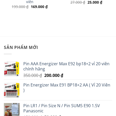
viên
Giá
Giá
27.000
₫
25.000
₫
gốc
hiện
Giá
Giá
199.000
₫
169.000
₫
là:
tại
gốc
hiện
27.000 ₫.
là:
là:
tại
 ₫.
25.000 ₫
199.000 ₫.
là:
169.000 ₫.
SẢN PHẨM MỚI
Pin AAA Energizer Max E92 bp18+2 vỉ 20 viên
chính hãng
Giá
Giá
350.000
₫
200.000
₫
gốc
hiện
Pin Energizer Max E91 BP18+2 AA ( Vỉ 20 Viên
là:
tại
)
350.000 ₫.
là:
200.000 ₫.
Pin LR1 / Pin Size N / Pin SUM5 E90 1.5V
Panasonic