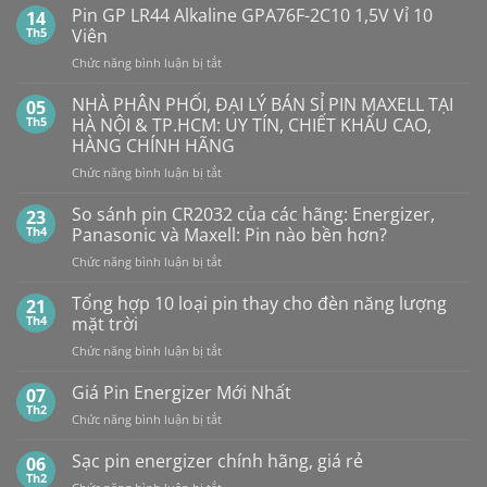
Ô
Dung
Pin GP LR44 Alkaline GPA76F-2C10 1,5V Vỉ 10
14
Lượng
TÔ
Th5
Viên
Bao
HẾT
Nhiêu?
ở
Chức năng bình luận bị tắt
PIN
Mua
Pin
pin
BẤT
con
GP
NHÀ PHÂN PHỐI, ĐẠI LÝ BÁN SỈ PIN MAXELL TẠI
NGỜ?
05
thỏ
LR44
PIN
Th5
HÀ NỘI & TP.HCM: UY TÍN, CHIẾT KHẤU CAO,
giá
Alkaline
rẻ
MAXELL
HÀNG CHÍNH HÃNG
ở
GPA76F-
CR2032S Cao
đâu
ở
Chức năng bình luận bị tắt
2C10
cấp
NHÀ
1,5V
PHÂN
Vỉ
So sánh pin CR2032 của các hãng: Energizer,
23
PHỐI,
10
Th4
Panasonic và Maxell: Pin nào bền hơn?
ĐẠI
Viên
ở
Chức năng bình luận bị tắt
LÝ
So
BÁN
sánh
Tổng hợp 10 loại pin thay cho đèn năng lượng
SỈ
21
pin
PIN
Th4
mặt trời
CR2032
MAXELL
ở
Chức năng bình luận bị tắt
của
TẠI
Tổng
các
HÀ
hợp
Giá Pin Energizer Mới Nhất
hãng:
07
NỘI
10
Energizer,
Th2
&
ở
Chức năng bình luận bị tắt
loại
Panasonic
TP.HCM:
Giá
pin
và
UY
Pin
Sạc pin energizer chính hãng, giá rẻ
06
thay
Maxell:
TÍN,
Energizer
Th2
cho
Pin
CHIẾT
ở