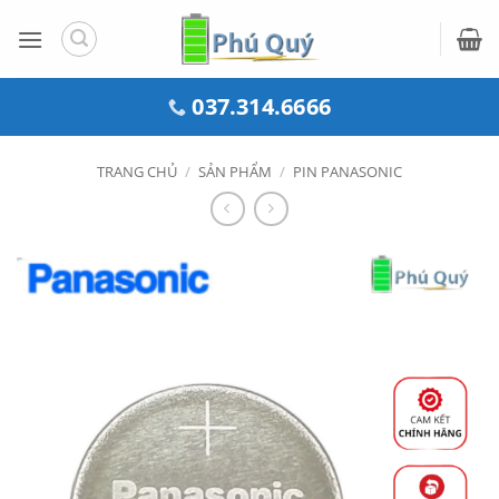
Bỏ
qua
nội
dung
037.314.6666
TRANG CHỦ
/
SẢN PHẨM
/
PIN PANASONIC