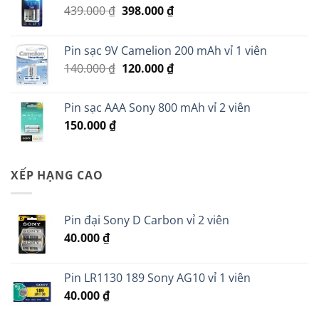
Giá
Giá
439.000
₫
398.000
₫
gốc
hiện
là:
tại
Pin sạc 9V Camelion 200 mAh vỉ 1 viên
439.000 ₫.
là:
Giá
Giá
140.000
₫
120.000
₫
398.000 ₫.
gốc
hiện
là:
tại
Pin sạc AAA Sony 800 mAh vỉ 2 viên
140.000 ₫.
là:
150.000
₫
120.000 ₫.
XẾP HẠNG CAO
Pin đại Sony D Carbon vỉ 2 viên
40.000
₫
Pin LR1130 189 Sony AG10 vỉ 1 viên
40.000
₫