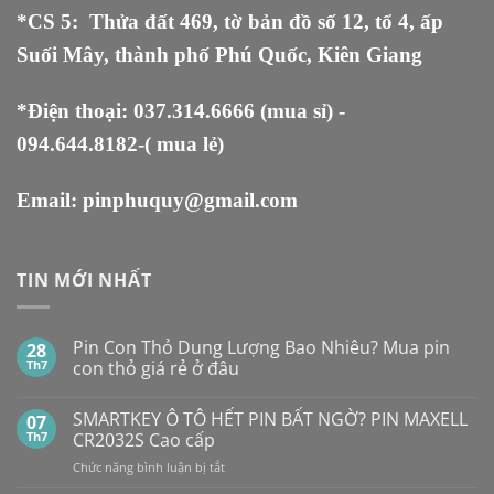
*CS 5
:
Thửa đất 469, tờ bản đồ số 12, tổ 4, ấp
Suối Mây, thành phố Phú Quốc, Kiên Giang
*Điện thoại:
037.314.6666
(mua sỉ) -
094.644.8182
-( mua lẻ)
Email:
pinphuquy@gmail.com
TIN MỚI NHẤT
Pin Con Thỏ Dung Lượng Bao Nhiêu? Mua pin
28
Th7
con thỏ giá rẻ ở đâu
Không
có
SMARTKEY Ô TÔ HẾT PIN BẤT NGỜ? PIN MAXELL
07
bình
luận
Th7
CR2032S Cao cấp
ở
Pin
ở
Chức năng bình luận bị tắt
Con
SMARTKEY
Thỏ