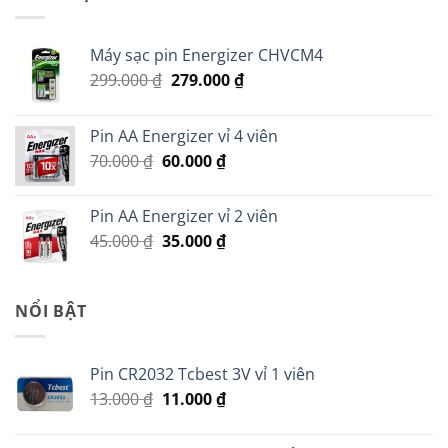
150.000 ₫.
là:
50.000 ₫.
Máy sạc pin Energizer CHVCM4
Giá
Giá
299.000
₫
279.000
₫
gốc
hiện
là:
tại
Pin AA Energizer vỉ 4 viên
299.000 ₫.
là:
Giá
Giá
70.000
₫
60.000
₫
279.000 ₫.
gốc
hiện
là:
tại
Pin AA Energizer vỉ 2 viên
70.000 ₫.
là:
Giá
Giá
45.000
₫
35.000
₫
60.000 ₫.
gốc
hiện
là:
tại
45.000 ₫.
là:
NỔI BẬT
35.000 ₫.
Pin CR2032 Tcbest 3V vỉ 1 viên
Giá
Giá
13.000
₫
11.000
₫
gốc
hiện
là:
tại