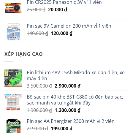
Pin CR2025 Panasonic 3V vỉ 1 viên
13.000 ₫.
là:
Giá
Giá
25.000
₫
20.000
₫
11.000 ₫.
gốc
hiện
là:
tại
Pin sạc 9V Camelion 200 mAh vỉ 1 viên
25.000 ₫.
là:
Giá
Giá
140.000
₫
120.000
₫
20.000 ₫.
gốc
hiện
là:
tại
140.000 ₫.
là:
XẾP HẠNG CAO
120.000 ₫.
Pin lithium 48V 15Ah Mikado xe đạp điện, xe
máy điện
Giá
Giá
3.500.000
₫
2.900.000
₫
gốc
hiện
Bộ sạc pin 40 khe BST-C880 có đèn báo sạc,
là:
tại
sạc nhanh và tự ngắt khi đầy
3.500.000 ₫.
là:
Giá
Giá
1.900.000
₫
1.300.000
₫
2.900.000 ₫.
gốc
hiện
Pin sạc AA Energizer 2300 mAh vỉ 2 viên
là:
tại
Giá
Giá
219.000
₫
199.000
1.900.000 ₫.
₫
là: