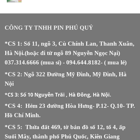
gốc
hiện
1.300.000 ₫.
là:
tại
219.000 ₫.
là:
199.000 ₫.
CÔNG TY TNHH PIN PHÚ QUÝ
*CS 1: Số 11, ngõ 3, Cù Chính Lan, Thanh Xuân,
Hà Nội.(hoặc đi từ ngõ 89 Nguyễn Ngọc Nại)
037.314.6666
(mua sỉ) -
094.644.8182
- ( mua lẻ)
*CS 2: Ngõ 322 Đường Mỹ Đình, Mỹ Đình, Hà
Nội
*CS 3:
Số 10 Nguyễn Trãi , Hà Đông, Hà Nội.
*CS 4: Hẻm 23 đường Hòa Hưng- P.12- Q.10- TP.
Hồ Chí Minh.
*CS 5
:
Thửa đất 469, tờ bản đồ số 12, tổ 4, ấp
Suối Mây, thành phố Phú Quốc, Kiên Giang