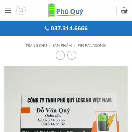
Bỏ
qua
nội
dung
037.314.6666
TRANG CHỦ
/
SẢN PHẨM
/
PIN PANASONIC