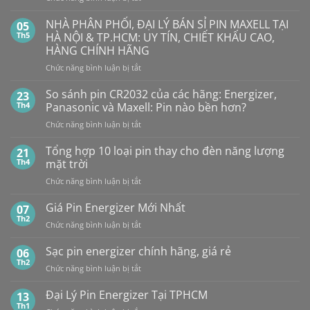
Mua
Pin
pin
BẤT
con
GP
NHÀ PHÂN PHỐI, ĐẠI LÝ BÁN SỈ PIN MAXELL TẠI
NGỜ?
05
thỏ
LR44
PIN
Th5
HÀ NỘI & TP.HCM: UY TÍN, CHIẾT KHẤU CAO,
giá
Alkaline
rẻ
MAXELL
HÀNG CHÍNH HÃNG
ở
GPA76F-
CR2032S Cao
đâu
ở
Chức năng bình luận bị tắt
2C10
cấp
NHÀ
1,5V
PHÂN
Vỉ
So sánh pin CR2032 của các hãng: Energizer,
23
PHỐI,
10
Th4
Panasonic và Maxell: Pin nào bền hơn?
ĐẠI
Viên
ở
Chức năng bình luận bị tắt
LÝ
So
BÁN
sánh
Tổng hợp 10 loại pin thay cho đèn năng lượng
SỈ
21
pin
PIN
Th4
mặt trời
CR2032
MAXELL
ở
Chức năng bình luận bị tắt
của
TẠI
Tổng
các
HÀ
hợp
Giá Pin Energizer Mới Nhất
hãng:
07
NỘI
10
Energizer,
Th2
&
ở
Chức năng bình luận bị tắt
loại
Panasonic
TP.HCM:
Giá
pin
và
UY
Pin
Sạc pin energizer chính hãng, giá rẻ
06
thay
Maxell:
TÍN,
Energizer
Th2
cho
Pin
CHIẾT
ở
Chức năng bình luận bị tắt
Mới
đèn
nào
KHẤU
Sạc
Nhất
năng
bền
CAO,
pin
Đại Lý Pin Energizer Tại TPHCM
13
lượng
hơn?
HÀNG
energizer
Th1
mặt