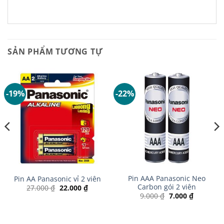
SẢN PHẨM TƯƠNG TỰ
-19%
-22%
Pin AAA Panasonic Neo
Pin AA Panasonic vỉ 2 viên
Carbon gói 2 viên
Giá
Giá
27.000
₫
22.000
₫
gốc
hiện
Giá
Giá
9.000
₫
7.000
₫
là:
tại
gốc
hiện
27.000 ₫.
là:
là:
tại
22.000 ₫.
9.000 ₫.
là:
 ₫.
7.000 ₫.