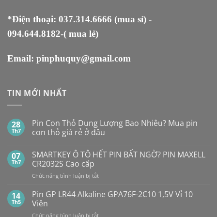
*Điện thoại:
037.314.6666
(mua sỉ) -
094.644.8182
-( mua lẻ)
Email:
pinphuquy@gmail.com
TIN MỚI NHẤT
Pin Con Thỏ Dung Lượng Bao Nhiêu? Mua pin
28
Th7
con thỏ giá rẻ ở đâu
Không
có
SMARTKEY Ô TÔ HẾT PIN BẤT NGỜ? PIN MAXELL
07
bình
luận
Th7
CR2032S Cao cấp
ở
Pin
ở
Chức năng bình luận bị tắt
Con
SMARTKEY
Thỏ
Ô
Dung
Pin GP LR44 Alkaline GPA76F-2C10 1,5V Vỉ 10
14
Lượng
TÔ
Th5
Viên
Bao
HẾT
Nhiêu?
ở
Chức năng bình luận bị tắt
PIN