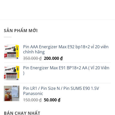
SẢN PHẨM MỚI
Pin AAA Energizer Max E92 bp18+2 vỉ 20 viên
chính hãng
Giá
Giá
350.000
₫
200.000
₫
gốc
hiện
Pin Energizer Max E91 BP18+2 AA ( Vỉ 20 Viên
là:
tại
)
350.000 ₫.
là:
200.000 ₫.
Pin LR1 / Pin Size N / Pin SUM5 E90 1.5V
Panasonic
Giá
Giá
150.000
₫
50.000
₫
gốc
hiện
là:
tại
BÁN CHẠY NHẤT