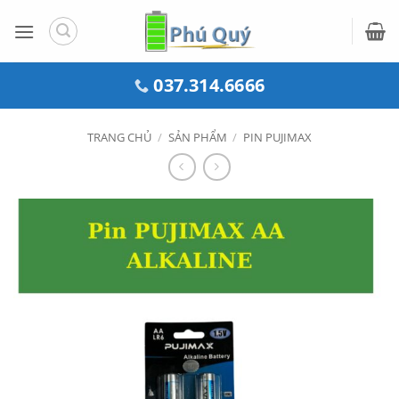
Bỏ
qua
nội
dung
037.314.6666
TRANG CHỦ
/
SẢN PHẨM
/
PIN PUJIMAX