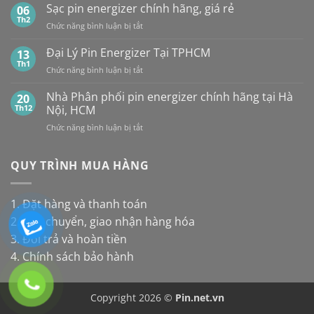
UY
Pin
Sạc pin energizer chính hãng, giá rẻ
06
thay
Maxell:
TÍN,
Energizer
Th2
cho
Pin
CHIẾT
ở
Chức năng bình luận bị tắt
Mới
đèn
nào
KHẤU
Sạc
Nhất
năng
bền
CAO,
pin
Đại Lý Pin Energizer Tại TPHCM
13
lượng
hơn?
HÀNG
energizer
Th1
mặt
ở
Chức năng bình luận bị tắt
CHÍNH
chính
trời
Đại
HÃNG
hãng,
Lý
Nhà Phân phối pin energizer chính hãng tại Hà
20
giá
Pin
Th12
Nội, HCM
rẻ
Energizer
ở
Chức năng bình luận bị tắt
Tại
Nhà
TPHCM
Phân
phối
QUY TRÌNH MUA HÀNG
pin
energizer
chính
1. Đặt hàng và thanh toán
hãng
2. Vận chuyển, giao nhận hàng hóa
tại
Hà
3. Đổi trả và hoàn tiền
Nội,
4. Chính sách bảo hành
HCM
Copyright 2026 ©
Pin.net.vn