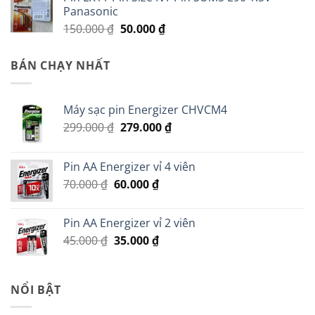
Panasonic
Giá
Giá
150.000
₫
50.000
₫
gốc
hiện
là:
tại
BÁN CHẠY NHẤT
150.000 ₫.
là:
50.000 ₫.
Máy sạc pin Energizer CHVCM4
Giá
Giá
299.000
₫
279.000
₫
gốc
hiện
là:
tại
Pin AA Energizer vỉ 4 viên
299.000 ₫.
là:
Giá
Giá
70.000
₫
60.000
₫
279.000 ₫.
gốc
hiện
là:
tại
Pin AA Energizer vỉ 2 viên
70.000 ₫.
là:
Giá
Giá
45.000
₫
35.000
₫
60.000 ₫.
gốc
hiện
là:
tại
45.000 ₫.
là:
NỔI BẬT
35.000 ₫.