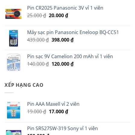
Pin CR2025 Panasonic 3V vỉ 1 viên
Giá
Giá
25.000
₫
20.000
₫
gốc
hiện
là:
tại
Máy sạc pin Panasonic Eneloop BQ-CC51
25.000 ₫.
là:
Giá
Giá
439.000
₫
398.000
₫
20.000 ₫.
gốc
hiện
là:
tại
Pin sạc 9V Camelion 200 mAh vỉ 1 viên
439.000 ₫.
là:
Giá
Giá
140.000
₫
120.000
₫
398.000 ₫.
gốc
hiện
là:
tại
140.000 ₫.
là:
XẾP HẠNG CAO
120.000 ₫.
Pin AAA Maxell vỉ 2 viên
Giá
Giá
19.000
₫
17.000
₫
gốc
hiện
là:
tại
Pin SR527SW-319 Sony vỉ 1 viên
19.000 ₫.
là: