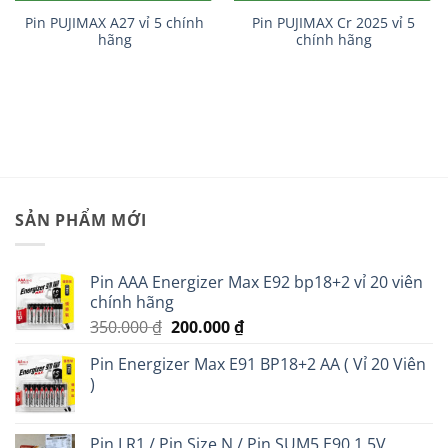
Pin PUJIMAX A27 vỉ 5 chính
Pin PUJIMAX Cr 2025 vỉ 5
hãng
chính hãng
SẢN PHẨM MỚI
Pin AAA Energizer Max E92 bp18+2 vỉ 20 viên
chính hãng
Giá
Giá
350.000
₫
200.000
₫
gốc
hiện
Pin Energizer Max E91 BP18+2 AA ( Vỉ 20 Viên
là:
tại
)
350.000 ₫.
là:
200.000 ₫.
Pin LR1 / Pin Size N / Pin SUM5 E90 1.5V