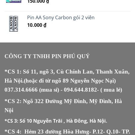
150.000
₫
17.000 ₫.
Pin AA Sony Carbon gói 2 viên
10.000
₫
CÔNG TY TNHH PIN PHÚ QUÝ
*CS 1: Số 11, ngõ 3, Cù Chính Lan, Thanh Xuân,
Hà Nội.(hoặc đi từ ngõ 89 Nguyễn Ngọc Nại)
037.314.6666
(mua sỉ) -
094.644.8182
- ( mua lẻ)
*CS 2: Ngõ 322 Đường Mỹ Đình, Mỹ Đình, Hà
Nội
*CS 3:
Số 10 Nguyễn Trãi , Hà Đông, Hà Nội.
*CS 4: Hẻm 23 đường Hòa Hưng- P.12- Q.10- TP.