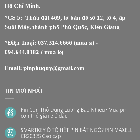
Hồ Chí Minh.
*CS 5
:
Thửa đất 469, tờ bản đồ số 12, tổ 4, ấp
Suối Mây, thành phố Phú Quốc, Kiên Giang
*Điện thoại:
037.314.6666
(mua sỉ) -
094.644.8182
-( mua lẻ)
Email:
pinphuquy@gmail.com
TIN MỚI NHẤT
Pin Con Thỏ Dung Lượng Bao Nhiêu? Mua pin
28
Th7
con thỏ giá rẻ ở đâu
Không
có
SMARTKEY Ô TÔ HẾT PIN BẤT NGỜ? PIN MAXELL
07
bình
luận
Th7
CR2032S Cao cấp
ở