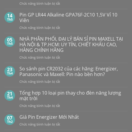
Pin
ở
Chức năng bình luận bị tắt
Con
SMARTKEY
Thỏ
Ô
Dung
Pin GP LR44 Alkaline GPA76F-2C10 1,5V Vỉ 10
14
Lượng
TÔ
Th5
Viên
Bao
HẾT
Nhiêu?
ở
Chức năng bình luận bị tắt
PIN
Mua
Pin
pin
BẤT
con
GP
NHÀ PHÂN PHỐI, ĐẠI LÝ BÁN SỈ PIN MAXELL TẠI
NGỜ?
05
thỏ
LR44
PIN
Th5
HÀ NỘI & TP.HCM: UY TÍN, CHIẾT KHẤU CAO,
giá
Alkaline
rẻ
MAXELL
HÀNG CHÍNH HÃNG
ở
GPA76F-
CR2032S Cao
đâu
ở
Chức năng bình luận bị tắt
2C10
cấp
NHÀ
1,5V
PHÂN
Vỉ
So sánh pin CR2032 của các hãng: Energizer,
23
PHỐI,
10
Th4
Panasonic và Maxell: Pin nào bền hơn?
ĐẠI
Viên
ở
Chức năng bình luận bị tắt
LÝ
So
BÁN
sánh
Tổng hợp 10 loại pin thay cho đèn năng lượng
SỈ
21
pin
PIN
Th4
mặt trời
CR2032
MAXELL
ở
Chức năng bình luận bị tắt
của
TẠI
Tổng
các
HÀ
hợp
Giá Pin Energizer Mới Nhất
hãng:
07
NỘI
10
Energizer,
Th2
&
ở
Chức năng bình luận bị tắt
loại
Panasonic
TP.HCM:
Giá
pin
và