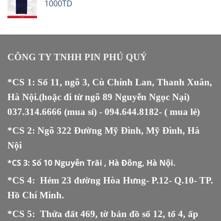
1000TD
CÔNG TY TNHH PIN PHÚ QUÝ
*CS 1: Số 11, ngõ 3, Cù Chính Lan, Thanh Xuân,
Hà Nội.(hoặc đi từ ngõ 89 Nguyễn Ngọc Nại)
037.314.6666
(mua sỉ) -
094.644.8182
- ( mua lẻ)
*CS 2: Ngõ 322 Đường Mỹ Đình, Mỹ Đình, Hà
Nội
*CS 3:
Số 10 Nguyễn Trãi , Hà Đông, Hà Nội.
*CS 4: Hẻm 23 đường Hòa Hưng- P.12- Q.10- TP.
Hồ Chí Minh.
*CS 5
:
Thửa đất 469, tờ bản đồ số 12, tổ 4, ấp