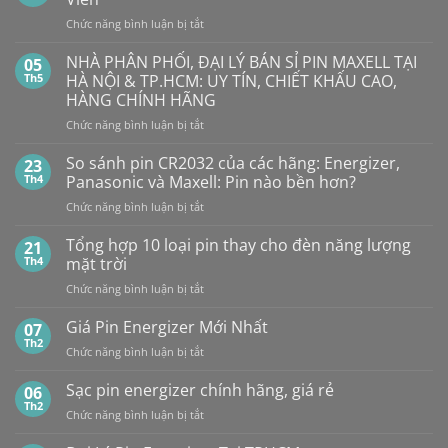
Bao
HẾT
Nhiêu?
ở
Chức năng bình luận bị tắt
PIN
Mua
Pin
pin
BẤT
con
GP
NHÀ PHÂN PHỐI, ĐẠI LÝ BÁN SỈ PIN MAXELL TẠI
NGỜ?
05
thỏ
LR44
PIN
Th5
HÀ NỘI & TP.HCM: UY TÍN, CHIẾT KHẤU CAO,
giá
Alkaline
rẻ
MAXELL
HÀNG CHÍNH HÃNG
ở
GPA76F-
CR2032S Cao
đâu
ở
Chức năng bình luận bị tắt
2C10
cấp
NHÀ
1,5V
PHÂN
Vỉ
So sánh pin CR2032 của các hãng: Energizer,
23
PHỐI,
10
Th4
Panasonic và Maxell: Pin nào bền hơn?
ĐẠI
Viên
ở
Chức năng bình luận bị tắt
LÝ
So
BÁN
sánh
Tổng hợp 10 loại pin thay cho đèn năng lượng
SỈ
21
pin
PIN
Th4
mặt trời
CR2032
MAXELL
ở
Chức năng bình luận bị tắt
của
TẠI
Tổng
các
HÀ
hợp
Giá Pin Energizer Mới Nhất
hãng:
07
NỘI
10
Energizer,
Th2
&
ở
Chức năng bình luận bị tắt
loại
Panasonic
TP.HCM:
Giá
pin
và
UY
Pin
Sạc pin energizer chính hãng, giá rẻ
06
thay
Maxell:
TÍN,
Energizer
Th2
cho
Pin
CHIẾT
ở
Chức năng bình luận bị tắt
Mới
đèn
nào
KHẤU
Sạc
Nhất
năng
bền
CAO,
pin