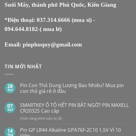
Suối Mây, thành phố Phú Quốc, Kiên Giang
*Điện thoại:
037.314.6666
(mua sỉ) -
094.644.8182
-( mua lẻ)
Email:
pinphuquy@gmail.com
TIN MỚI NHẤT
Pin Con Thỏ Dung Lượng Bao Nhiêu? Mua pin
28
Th7
con thỏ giá rẻ ở đâu
Không
có
SMARTKEY Ô TÔ HẾT PIN BẤT NGỜ? PIN MAXELL
07
bình
luận
Th7
CR2032S Cao cấp
ở
Pin
ở
Chức năng bình luận bị tắt
Con
SMARTKEY
Thỏ
Ô
Dung
Pin GP LR44 Alkaline GPA76F-2C10 1,5V Vỉ 10
14
Lượng
TÔ
Th5
Viên