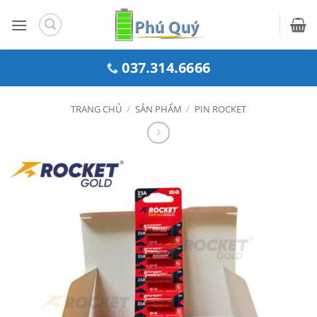
Bỏ
qua
nội
dung
037.314.6666
TRANG CHỦ
/
SẢN PHẨM
/
PIN ROCKET