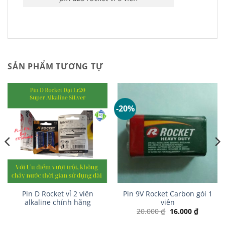
SẢN PHẨM TƯƠNG TỰ
-20%
Pin D Rocket vỉ 2 viên
Pin 9V Rocket Carbon gói 1
alkaline chính hãng
viên
Giá
Giá
20.000
₫
16.000
₫
gốc
hiện
là:
tại