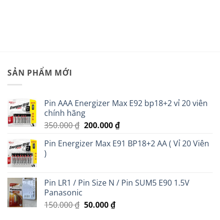
20.000 ₫.
là:
0 ₫.
16.000 ₫
SẢN PHẨM MỚI
Pin AAA Energizer Max E92 bp18+2 vỉ 20 viên
chính hãng
Giá
Giá
350.000
₫
200.000
₫
gốc
hiện
Pin Energizer Max E91 BP18+2 AA ( Vỉ 20 Viên
là:
tại
)
350.000 ₫.
là:
200.000 ₫.
Pin LR1 / Pin Size N / Pin SUM5 E90 1.5V
Panasonic
Giá
Giá
150.000
₫
50.000
₫
gốc
hiện