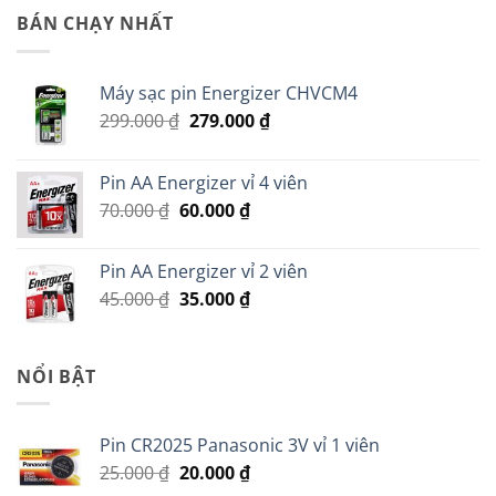
là:
tại
BÁN CHẠY NHẤT
150.000 ₫.
là:
50.000 ₫.
Máy sạc pin Energizer CHVCM4
Giá
Giá
299.000
₫
279.000
₫
gốc
hiện
là:
tại
Pin AA Energizer vỉ 4 viên
299.000 ₫.
là:
Giá
Giá
70.000
₫
60.000
₫
279.000 ₫.
gốc
hiện
là:
tại
Pin AA Energizer vỉ 2 viên
70.000 ₫.
là:
Giá
Giá
45.000
₫
35.000
₫
60.000 ₫.
gốc
hiện
là:
tại
45.000 ₫.
là:
NỔI BẬT
35.000 ₫.
Pin CR2025 Panasonic 3V vỉ 1 viên
Giá
Giá
25.000
₫
20.000
₫
gốc
hiện