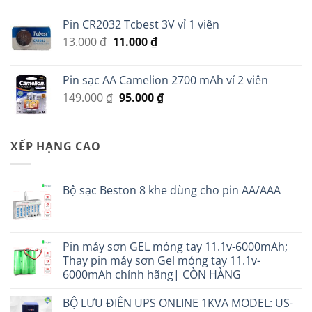
là:
tại
Pin CR2032 Tcbest 3V vỉ 1 viên
25.000 ₫.
là:
Giá
Giá
13.000
₫
11.000
₫
20.000 ₫.
gốc
hiện
là:
tại
Pin sạc AA Camelion 2700 mAh vỉ 2 viên
13.000 ₫.
là:
Giá
Giá
149.000
₫
95.000
₫
11.000 ₫.
gốc
hiện
là:
tại
149.000 ₫.
là:
XẾP HẠNG CAO
95.000 ₫.
Bộ sạc Beston 8 khe dùng cho pin AA/AAA
Pin máy sơn GEL móng tay 11.1v-6000mAh;
Thay pin máy sơn Gel móng tay 11.1v-
6000mAh chính hãng| CÒN HÀNG
BỘ LƯU ĐIÊN UPS ONLINE 1KVA MODEL: US-