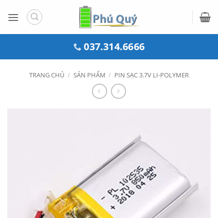
Bỏ
qua
nội
dung
037.314.6666
TRANG CHỦ
/
SẢN PHẨM
/
PIN SẠC 3.7V LI-POLYMER