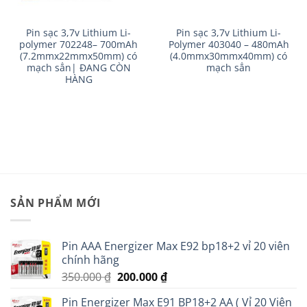
Pin sạc 3,7v Lithium Li-
Pin sạc 3,7v Lithium Li-
polymer 702248– 700mAh
Polymer 403040 – 480mAh
(7.2mmx22mmx50mm) có
(4.0mmx30mmx40mm) có
mạch sẳn| ĐANG CÒN
mạch sẳn
HÀNG
SẢN PHẨM MỚI
Pin AAA Energizer Max E92 bp18+2 vỉ 20 viên
chính hãng
Giá
Giá
350.000
₫
200.000
₫
gốc
hiện
Pin Energizer Max E91 BP18+2 AA ( Vỉ 20 Viên
là:
tại