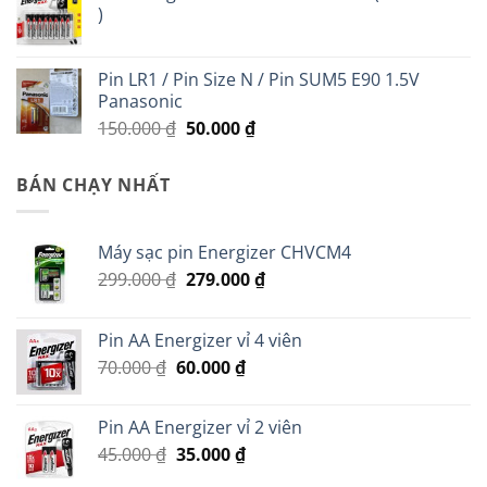
)
350.000 ₫.
là:
200.000 ₫.
Pin LR1 / Pin Size N / Pin SUM5 E90 1.5V
Panasonic
Giá
Giá
150.000
₫
50.000
₫
gốc
hiện
là:
tại
BÁN CHẠY NHẤT
150.000 ₫.
là:
50.000 ₫.
Máy sạc pin Energizer CHVCM4
Giá
Giá
299.000
₫
279.000
₫
gốc
hiện
là:
tại
Pin AA Energizer vỉ 4 viên
299.000 ₫.
là:
Giá
Giá
70.000
₫
60.000
₫
279.000 ₫.
gốc
hiện
là:
tại
Pin AA Energizer vỉ 2 viên
70.000 ₫.
là:
Giá
Giá
45.000
₫
35.000
₫
60.000 ₫.
gốc
hiện