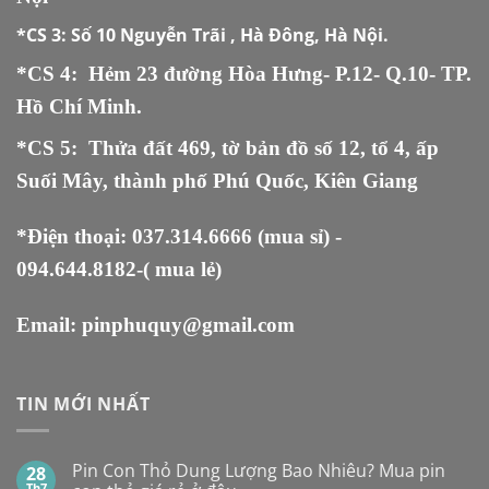
*CS 3:
Số 10 Nguyễn Trãi , Hà Đông, Hà Nội.
*CS 4: Hẻm 23 đường Hòa Hưng- P.12- Q.10- TP.
Hồ Chí Minh.
*CS 5
:
Thửa đất 469, tờ bản đồ số 12, tổ 4, ấp
Suối Mây, thành phố Phú Quốc, Kiên Giang
*Điện thoại:
037.314.6666
(mua sỉ) -
094.644.8182
-( mua lẻ)
Email:
pinphuquy@gmail.com
TIN MỚI NHẤT
Pin Con Thỏ Dung Lượng Bao Nhiêu? Mua pin
28
Th7