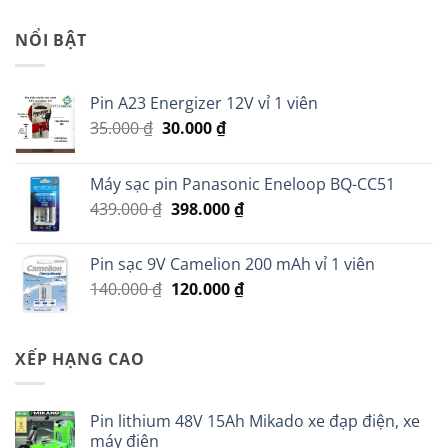
là:
tại
45.000 ₫.
là:
NỔI BẬT
35.000 ₫.
Pin A23 Energizer 12V vỉ 1 viên
Giá
Giá
35.000
₫
30.000
₫
gốc
hiện
là:
tại
Máy sạc pin Panasonic Eneloop BQ-CC51
35.000 ₫.
là:
Giá
Giá
439.000
₫
398.000
₫
30.000 ₫.
gốc
hiện
là:
tại
Pin sạc 9V Camelion 200 mAh vỉ 1 viên
439.000 ₫.
là:
Giá
Giá
140.000
₫
120.000
₫
398.000 ₫.
gốc
hiện
là:
tại
140.000 ₫.
là:
XẾP HẠNG CAO
120.000 ₫.
Pin lithium 48V 15Ah Mikado xe đạp điện, xe
máy điện