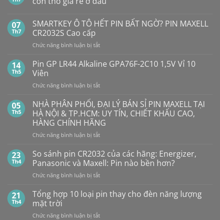
con thỏ giá rẻ ở đâu
Không
có
SMARTKEY Ô TÔ HẾT PIN BẤT NGỜ? PIN MAXELL
07
bình
luận
Th7
CR2032S Cao cấp
ở
Pin
ở
Chức năng bình luận bị tắt
Con
SMARTKEY
Thỏ
Ô
Dung
Pin GP LR44 Alkaline GPA76F-2C10 1,5V Vỉ 10
14
Lượng
TÔ
Th5
Viên
Bao
HẾT
Nhiêu?
ở
Chức năng bình luận bị tắt
PIN
Mua
Pin
pin
BẤT
con
GP
NHÀ PHÂN PHỐI, ĐẠI LÝ BÁN SỈ PIN MAXELL TẠI
NGỜ?
05
thỏ
LR44
PIN
Th5
HÀ NỘI & TP.HCM: UY TÍN, CHIẾT KHẤU CAO,
giá
Alkaline
rẻ
MAXELL
HÀNG CHÍNH HÃNG
ở
GPA76F-
CR2032S Cao
đâu
ở
Chức năng bình luận bị tắt
2C10
cấp
NHÀ
1,5V
PHÂN
Vỉ
So sánh pin CR2032 của các hãng: Energizer,
23
PHỐI,
10
Th4
Panasonic và Maxell: Pin nào bền hơn?
ĐẠI
Viên
ở
Chức năng bình luận bị tắt
LÝ
So
BÁN
sánh
Tổng hợp 10 loại pin thay cho đèn năng lượng
SỈ
21
pin
PIN
Th4
mặt trời
CR2032
MAXELL
ở
Chức năng bình luận bị tắt
của
TẠI