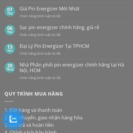
Tổng
các
HÀ
hợp
Giá Pin Energizer Mới Nhất
hãng:
07
NỘI
10
Energizer,
Th2
&
ở
Chức năng bình luận bị tắt
loại
Panasonic
TP.HCM:
Giá
pin
và
UY
Pin
Sạc pin energizer chính hãng, giá rẻ
06
thay
Maxell:
TÍN,
Energizer
Th2
cho
Pin
CHIẾT
ở
Chức năng bình luận bị tắt
Mới
đèn
nào
KHẤU
Sạc
Nhất
năng
bền
CAO,
pin
Đại Lý Pin Energizer Tại TPHCM
13
lượng
hơn?
HÀNG
energizer
Th1
mặt
ở
Chức năng bình luận bị tắt
CHÍNH
chính
trời
Đại
HÃNG
hãng,
Lý
Nhà Phân phối pin energizer chính hãng tại Hà
20
giá
Pin
Th12
Nội, HCM
rẻ
Energizer
ở
Chức năng bình luận bị tắt
Tại
Nhà
TPHCM
Phân
phối
QUY TRÌNH MUA HÀNG
pin
energizer
chính
1. Đặt hàng và thanh toán
hãng
2. Vận chuyển, giao nhận hàng hóa
tại
Hà
3. Đổi trả và hoàn tiền
Nội,
4. Chính sách bảo hành
HCM