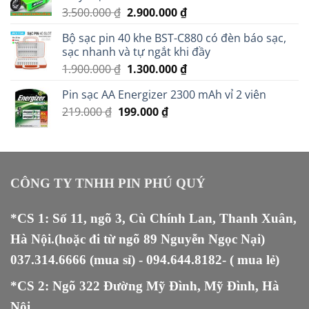
Giá
Giá
3.500.000
₫
2.900.000
₫
gốc
hiện
Bộ sạc pin 40 khe BST-C880 có đèn báo sạc,
là:
tại
sạc nhanh và tự ngắt khi đầy
3.500.000 ₫.
là:
Giá
Giá
1.900.000
₫
1.300.000
₫
2.900.000 ₫.
gốc
hiện
Pin sạc AA Energizer 2300 mAh vỉ 2 viên
là:
tại
Giá
Giá
219.000
₫
199.000
1.900.000 ₫.
₫
là:
gốc
hiện
1.300.000 ₫.
là:
tại
219.000 ₫.
là:
199.000 ₫.
CÔNG TY TNHH PIN PHÚ QUÝ
*CS 1: Số 11, ngõ 3, Cù Chính Lan, Thanh Xuân,
Hà Nội.(hoặc đi từ ngõ 89 Nguyễn Ngọc Nại)
037.314.6666
(mua sỉ) -
094.644.8182
- ( mua lẻ)
*CS 2: Ngõ 322 Đường Mỹ Đình, Mỹ Đình, Hà
Nội