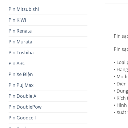
Pin Mitsubishi
Pin KiWi
Pin Renata
Pin s
Pin Murata
Pin s
Pin Toshiba
• Loại 
Pin ABC
• Hãng
Pin Xe Điện
• Mode
• Điện 
Pin PuJiMax
• Dung
Pin Double A
• Kíc
• Hình
Pin DoublePow
• Xuất
Pin Goodcell