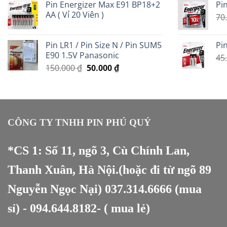
Pin Energizer Max E91 BP18+2
Pin
là:
tại
AA ( Vỉ 20 Viên )
350.000 ₫.
là:
70
200.000 ₫.
Pin LR1 / Pin Size N / Pin SUM5
Pin
E90 1.5V Panasonic
45
Giá
Giá
150.000
₫
50.000
₫
gốc
hiện
là:
tại
150.000 ₫.
là:
50.000 ₫.
CÔNG TY TNHH PIN PHÚ QUÝ
*CS 1: Số 11, ngõ 3, Cù Chính Lan,
Thanh Xuân, Hà Nội.(hoặc đi từ ngõ 89
Nguyễn Ngọc Nại)
037.314.6666
(mua
sỉ) -
094.644.8182
- ( mua lẻ)