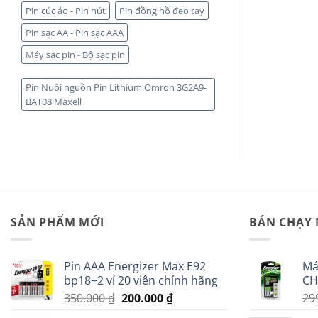
Pin cúc áo - Pin nút
Pin đồng hồ đeo tay
Pin sạc AA - Pin sạc AAA
Máy sạc pin - Bộ sạc pin
Pin Nuôi nguồn Pin Lithium Omron 3G2A9-
BAT08 Maxell
SẢN PHẨM MỚI
BÁN CHẠY
Pin AAA Energizer Max E92
Má
bp18+2 vỉ 20 viên chính hãng
CH
Giá
Giá
350.000
₫
200.000
₫
29
gốc
hiện