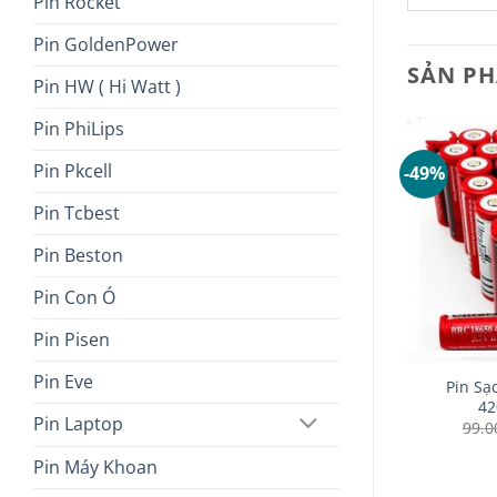
Pin Rocket
Pin GoldenPower
SẢN P
Pin HW ( Hi Watt )
Pin PhiLips
Pin Pkcell
-49%
Pin Tcbest
Pin Beston
Pin Con Ó
Pin Pisen
+
+
Pin Eve
asha 6000mah
Pin sạc 3,7v Lithium Li-
Pin Sạ
Sạc 18650
polymer 652533– 500mAh
42
Pin Laptop
(6.7mmx25mmx35mm) có
Giá
Giá
50.000
₫
99.
gốc
hiện
mạch sẳn
là:
tại
Pin Máy Khoan
99.000 ₫.
là:
50.000 ₫.