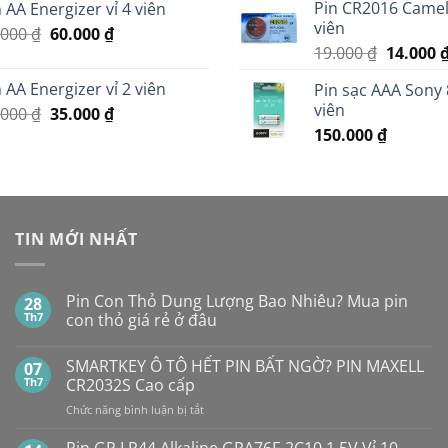
Pin CR2016 Cameli
 AA Energizer vỉ 4 viên
là:
tại
13.000 ₫
viên
Giá
Giá
.000
₫
60.000
299.000 ₫.
₫
là:
Giá
19.000
₫
14.000
gốc
hiện
279.000 ₫.
gốc
là:
tại
 AA Energizer vỉ 2 viên
Pin sạc AAA Sony 
là:
70.000 ₫.
là:
viên
Giá
Giá
.000
₫
35.000
₫
19.000 ₫
60.000 ₫.
gốc
hiện
150.000
₫
là:
tại
45.000 ₫.
là:
35.000 ₫.
TIN MỚI NHẤT
Pin Con Thỏ Dung Lượng Bao Nhiêu? Mua pin
28
Th7
con thỏ giá rẻ ở đâu
Không
có
SMARTKEY Ô TÔ HẾT PIN BẤT NGỜ? PIN MAXELL
07
bình
luận
Th7
CR2032S Cao cấp
ở
Pin
ở
Chức năng bình luận bị tắt
Con
SMARTKEY
Thỏ
Ô
Dung
Pin GP LR44 Alkaline GPA76F-2C10 1,5V Vỉ 10