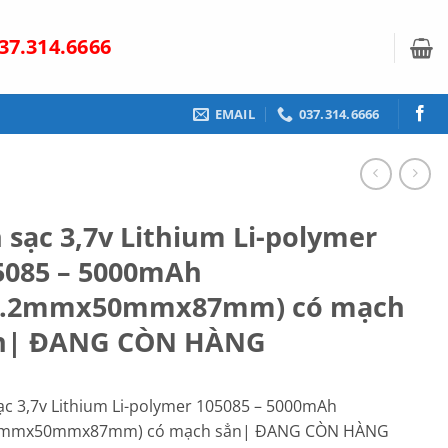
37.314.6666
EMAIL
037.314.6666
 sạc 3,7v Lithium Li-polymer
5085 – 5000mAh
0.2mmx50mmx87mm) có mạch
̉n| ĐANG CÒN HÀNG
ạc 3,7v Lithium Li-polymer 105085 – 5000mAh
2mmx50mmx87mm) có mạch sẳn| ĐANG CÒN HÀNG