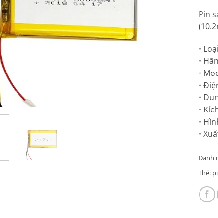
Pin s
(10
• Loạ
• Hãn
• Mod
• Điệ
• Du
• Kí
• Hìn
• Xuấ
Danh 
Thẻ:
pi