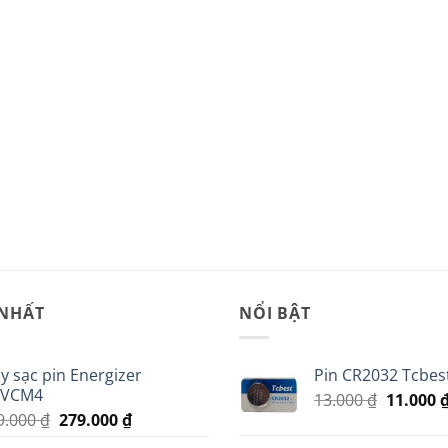
 NHẤT
NỔI BẬT
y sạc pin Energizer
Pin CR2032 Tcbest
VCM4
Giá
13.000
₫
11.000
Giá
Giá
9.000
₫
279.000
₫
gốc
gốc
hiện
là: