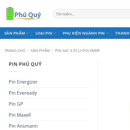
Bỏ
qua
Tìm
kiếm:
nội
dung
SẢN PHẨM
LOẠI PIN
PHỤ KIỆN NGÀNH PIN
THANH
TRANG CHỦ
/
SẢN PHẨM
/
PIN SẠC 3.7V LI-POLYMER
PIN PHÚ QUÝ
Pin Energizer
Pin Eveready
Pin GP
Pin Maxell
Pin Ansmann