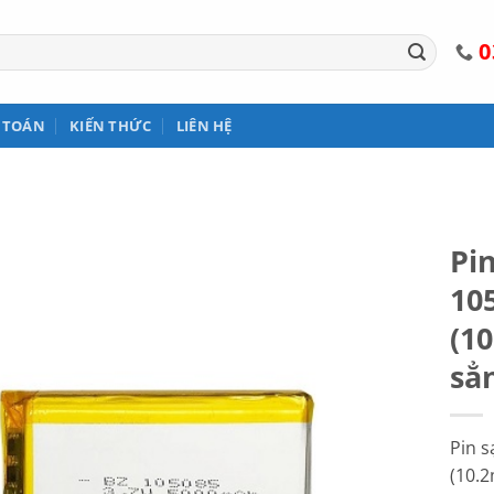
0
 TOÁN
KIẾN THỨC
LIÊN HỆ
Pin
10
(1
să
Pin s
(10.