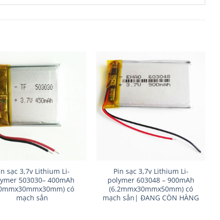
+
in sạc 3,7v Lithium Li-
Pin sạc 3,7v Lithium Li-
lymer 503030– 400mAh
polymer 603048 – 900mAh
.0mmx30mmx30mm) có
(6.2mmx30mmx50mm) có
mạch sẳn
mạch sẳn| ĐANG CÒN HÀNG