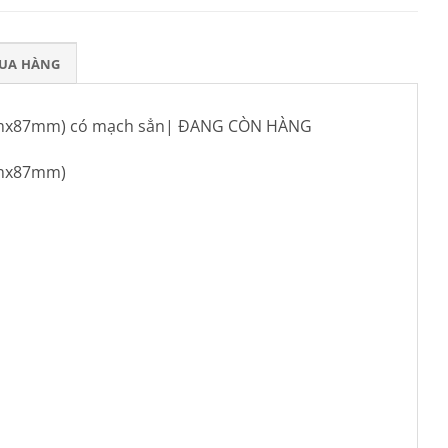
MUA HÀNG
mmx87mm) có mạch sẳn| ĐANG CÒN HÀNG
mmx87mm)