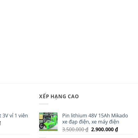
XẾP HẠNG CAO
 3V vỉ 1 viên
Pin lithium 48V 15Ah Mikado
xe đạp điện, xe máy điện
Giá
₫
Giá
Giá
hiện
3.500.000
₫
2.900.000
₫
gốc
hiện
tại