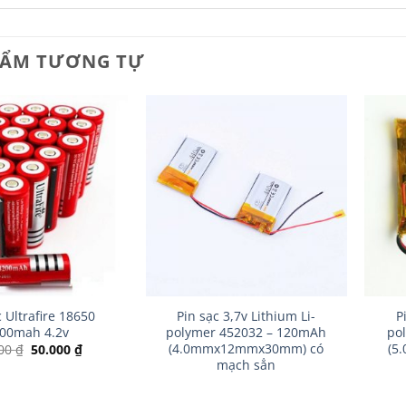
HẨM TƯƠNG TỰ
+
+
c Ultrafire 18650
Pin sạc 3,7v Lithium Li-
P
00mah 4.2v
polymer 452032 – 120mAh
po
(4.0mmx12mmx30mm) có
(5
Giá
Giá
000
₫
50.000
₫
gốc
hiện
mạch sẳn
là:
tại
99.000 ₫.
là:
50.000 ₫.