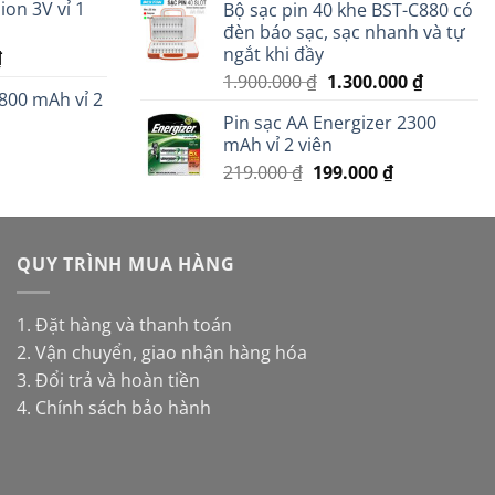
on 3V vỉ 1
Bộ sạc pin 40 khe BST-C880 có
là:
tại
.
là:
đèn báo sạc, sạc nhanh và tự
3.500.000 ₫.
là:
11.000 ₫.
ngắt khi đầy
Giá
₫
2.900.00
hiện
Giá
Giá
1.900.000
₫
1.300.000
₫
800 mAh vỉ 2
tại
gốc
hiện
Pin sạc AA Energizer 2300
.
là:
là:
tại
mAh vỉ 2 viên
14.000 ₫.
1.900.000 ₫.
là:
Giá
Giá
219.000
₫
199.000
₫
1.300.00
gốc
hiện
là:
tại
219.000 ₫.
là:
QUY TRÌNH MUA HÀNG
199.000 ₫.
1. Đặt hàng và thanh toán
2. Vận chuyển, giao nhận hàng hóa
3. Đổi trả và hoàn tiền
4. Chính sách bảo hành