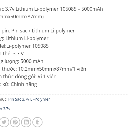
ạc 3,7v Lithium Li-polymer 105085 – 5000mAh
.2mmx50mmx87mm)
i pin: Pin sạc / Lithium Li-polymer
g: Lithium Li-polymer
el:Li-polymer 105085
n thế: 3.7 V
ng lượng: 5000 mAh
ch thước: 10.2mmx50mmx87mm/1 viên
h thức đóng gói: Vỉ 1 viên
t xứ: Chính hãng
mục:
Pin Sạc 3.7v Li-Polymer
n 3.7v