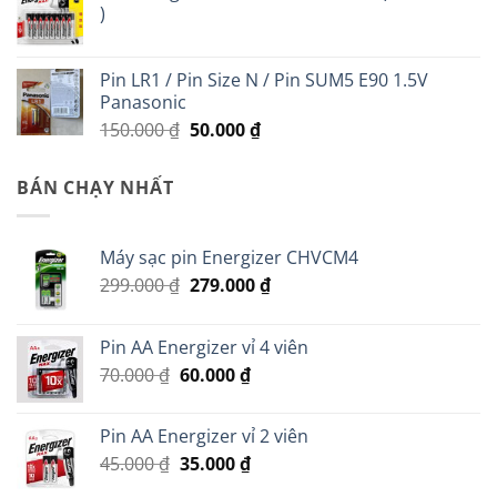
)
350.000 ₫.
là:
200.000 ₫.
Pin LR1 / Pin Size N / Pin SUM5 E90 1.5V
Panasonic
Giá
Giá
150.000
₫
50.000
₫
gốc
hiện
là:
tại
BÁN CHẠY NHẤT
150.000 ₫.
là:
50.000 ₫.
Máy sạc pin Energizer CHVCM4
Giá
Giá
299.000
₫
279.000
₫
gốc
hiện
là:
tại
Pin AA Energizer vỉ 4 viên
299.000 ₫.
là:
Giá
Giá
70.000
₫
60.000
₫
279.000 ₫.
gốc
hiện
là:
tại
Pin AA Energizer vỉ 2 viên
70.000 ₫.
là:
Giá
Giá
45.000
₫
35.000
₫
60.000 ₫.
gốc
hiện