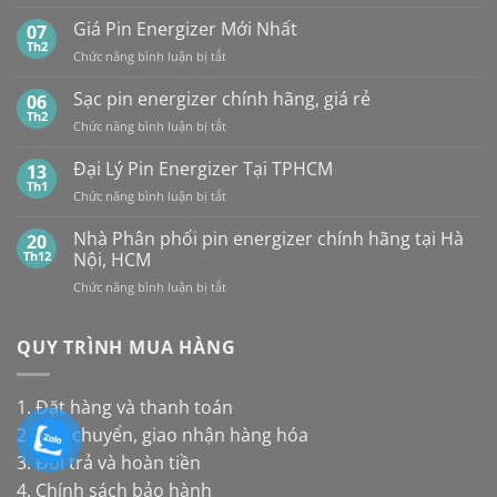
Tổng
các
HÀ
hợp
Giá Pin Energizer Mới Nhất
hãng:
07
NỘI
10
Energizer,
Th2
&
ở
Chức năng bình luận bị tắt
loại
Panasonic
TP.HCM:
Giá
pin
và
UY
Pin
Sạc pin energizer chính hãng, giá rẻ
06
thay
Maxell:
TÍN,
Energizer
Th2
cho
Pin
CHIẾT
ở
Chức năng bình luận bị tắt
Mới
đèn
nào
KHẤU
Sạc
Nhất
năng
bền
CAO,
pin
Đại Lý Pin Energizer Tại TPHCM
13
lượng
hơn?
HÀNG
energizer
Th1
mặt
ở
Chức năng bình luận bị tắt
CHÍNH
chính
trời
Đại
HÃNG
hãng,
Lý
Nhà Phân phối pin energizer chính hãng tại Hà
20
giá
Pin
Th12
Nội, HCM
rẻ
Energizer
ở
Chức năng bình luận bị tắt
Tại
Nhà
TPHCM
Phân
phối
QUY TRÌNH MUA HÀNG
pin
energizer
chính
1. Đặt hàng và thanh toán
hãng
2. Vận chuyển, giao nhận hàng hóa
tại
Hà
3. Đổi trả và hoàn tiền
Nội,
4. Chính sách bảo hành
HCM