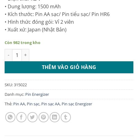
• Dung lượng: 1500 mAh
• Kích thước: Pin AA sạc/ Pin tiểu sạc/ Pin HR6
• Hình thức đóng gói: Vỉ 2 viên
• Xuất xứ: Japan (Nhật Bản)
Còn 982 trong kho
Pin sạc AA Energizer 1500 mAh vỉ 2 viên số lượng
THÊM VÀO GIỎ HÀNG
SKU:
315022
Danh mục:
Pin Energizer
Thẻ:
Pin AA
,
Pin sạc
,
Pin sạc AA
,
Pin sạc Energizer