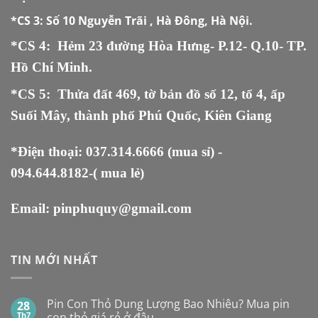
*CS 3:
Số 10 Nguyễn Trãi , Hà Đông, Hà Nội.
*CS 4: Hẻm 23 đường Hòa Hưng- P.12- Q.10- TP.
Hồ Chí Minh.
*CS 5
:
Thửa đất 469, tờ bản đồ số 12, tổ 4, ấp
Suối Mây, thành phố Phú Quốc, Kiên Giang
*Điện thoại:
037.314.6666
(mua sỉ) -
094.644.8182
-( mua lẻ)
Email:
pinphuquy@gmail.com
TIN MỚI NHẤT
Pin Con Thỏ Dung Lượng Bao Nhiêu? Mua pin
28
Th7
con thỏ giá rẻ ở đâu