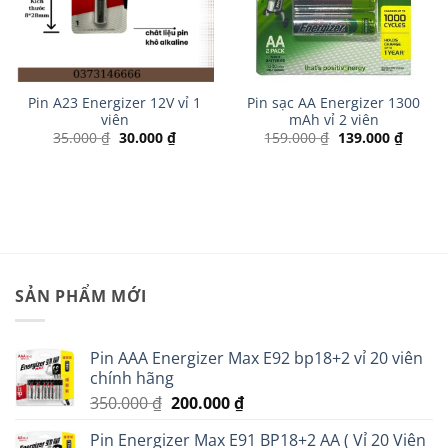
Pin A23 Energizer 12V vỉ 1
Pin sạc AA Energizer 1300
viên
mAh vỉ 2 viên
Giá
Giá
Giá
Giá
35.000
₫
30.000
₫
159.000
₫
139.000
₫
gốc
hiện
gốc
hiện
là:
tại
là:
tại
35.000 ₫.
là:
159.000 ₫.
là:
 ₫.
30.000 ₫.
139.00
SẢN PHẨM MỚI
Pin AAA Energizer Max E92 bp18+2 vỉ 20 viên
chính hãng
Giá
Giá
350.000
₫
200.000
₫
gốc
hiện
Pin Energizer Max E91 BP18+2 AA ( Vỉ 20 Viên
là:
tại