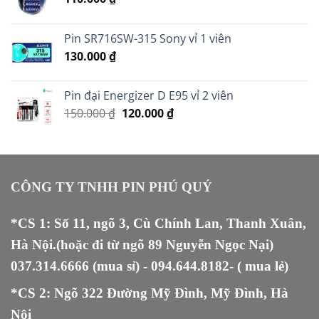
Pin SR716SW-315 Sony vỉ 1 viên
130.000
₫
Pin đại Energizer D E95 vỉ 2 viên
Giá
Giá
150.000
₫
120.000
₫
gốc
hiện
là:
tại
150.000 ₫.
là:
120.000 ₫.
CÔNG TY TNHH PIN PHÚ QUÝ
*CS 1: Số 11, ngõ 3, Cù Chính Lan, Thanh Xuân,
Hà Nội.(hoặc đi từ ngõ 89 Nguyễn Ngọc Nại)
037.314.6666
(mua sỉ) -
094.644.8182
- ( mua lẻ)
*CS 2: Ngõ 322 Đường Mỹ Đình, Mỹ Đình, Hà
Nội