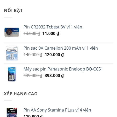
là:
tại
45.000 ₫.
là:
NỔI BẬT
35.000 ₫.
Pin CR2032 Tcbest 3V vỉ 1 viên
Giá
Giá
13.000
₫
11.000
₫
gốc
hiện
là:
tại
Pin sạc 9V Camelion 200 mAh vỉ 1 viên
13.000 ₫.
là:
Giá
Giá
140.000
₫
120.000
₫
11.000 ₫.
gốc
hiện
là:
tại
Máy sạc pin Panasonic Eneloop BQ-CC51
140.000 ₫.
là:
Giá
Giá
439.000
₫
398.000
₫
120.000 ₫.
gốc
hiện
là:
tại
439.000 ₫.
là:
XẾP HẠNG CAO
398.000 ₫.
Pin AA Sony Stamina PLus vỉ 4 viên
110.000
₫