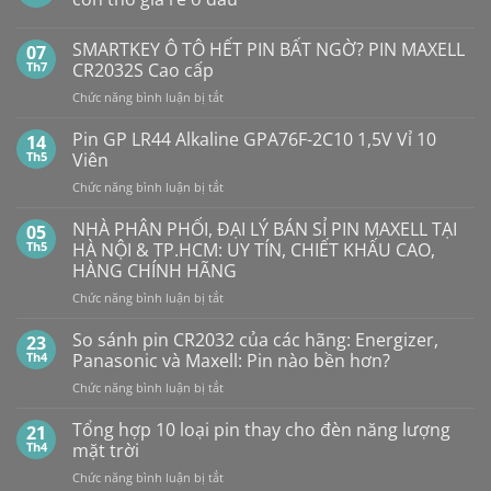
Không
có
SMARTKEY Ô TÔ HẾT PIN BẤT NGỜ? PIN MAXELL
07
bình
luận
Th7
CR2032S Cao cấp
ở
Pin
ở
Chức năng bình luận bị tắt
Con
SMARTKEY
Thỏ
Ô
Dung
Pin GP LR44 Alkaline GPA76F-2C10 1,5V Vỉ 10
14
Lượng
TÔ
Th5
Viên
Bao
HẾT
Nhiêu?
ở
Chức năng bình luận bị tắt
PIN
Mua
Pin
pin
BẤT
con
GP
NHÀ PHÂN PHỐI, ĐẠI LÝ BÁN SỈ PIN MAXELL TẠI
NGỜ?
05
thỏ
LR44
PIN
Th5
HÀ NỘI & TP.HCM: UY TÍN, CHIẾT KHẤU CAO,
giá
Alkaline
rẻ
MAXELL
HÀNG CHÍNH HÃNG
ở
GPA76F-
CR2032S Cao
đâu
ở
Chức năng bình luận bị tắt
2C10
cấp
NHÀ
1,5V
PHÂN
Vỉ
So sánh pin CR2032 của các hãng: Energizer,
23
PHỐI,
10
Th4
Panasonic và Maxell: Pin nào bền hơn?
ĐẠI
Viên
ở
Chức năng bình luận bị tắt
LÝ
So
BÁN
sánh
Tổng hợp 10 loại pin thay cho đèn năng lượng
SỈ
21
pin
PIN
Th4
mặt trời
CR2032
MAXELL
ở
Chức năng bình luận bị tắt
của
TẠI