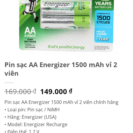
Pin sạc AA Energizer 1500 mAh vỉ 2
viên
Giá
Giá
169.000
149.000
₫
₫
gốc
hiện
Pin sạc AA Energizer 1500 mAh vỉ 2 viên chính hãng
là:
tại
• Loại pin: Pin sạc / NiMH
169.000 ₫.
là:
• Hãng: Energizer (USA)
149.000 ₫.
• Model: Energizer Recharge
• Điện thế: 1.2 V