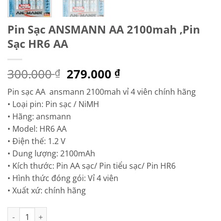
Pin Sạc ANSMANN AA 2100mah ,Pin
Sạc HR6 AA
Giá
Giá
300.000
279.000
₫
₫
gốc
hiện
Pin sạc AA ansmann 2100mah vỉ 4 viên chính hãng
là:
tại
• Loại pin: Pin sạc / NiMH
300.000 ₫.
là:
• Hãng: ansmann
279.000 ₫.
• Model: HR6 AA
• Điện thế: 1.2 V
• Dung lượng: 2100mAh
• Kích thước: Pin AA sạc/ Pin tiểu sạc/ Pin HR6
• Hình thức đóng gói: Vỉ 4 viên
• Xuất xứ: chính hãng
Pin Sạc ANSMANN AA 2100mah ,Pin Sạc HR6 AA số lượng