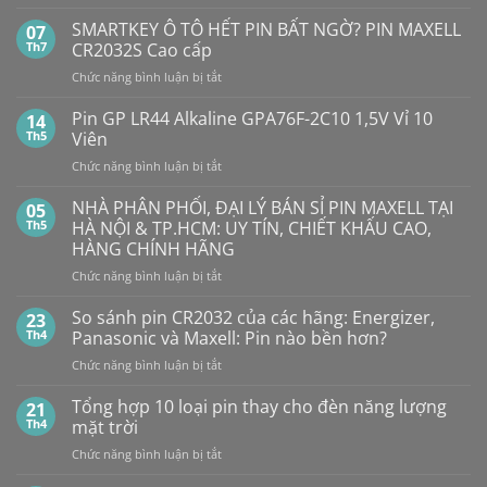
Không
có
SMARTKEY Ô TÔ HẾT PIN BẤT NGỜ? PIN MAXELL
07
bình
luận
Th7
CR2032S Cao cấp
ở
Pin
ở
Chức năng bình luận bị tắt
Con
SMARTKEY
Thỏ
Ô
Dung
Pin GP LR44 Alkaline GPA76F-2C10 1,5V Vỉ 10
14
Lượng
TÔ
Th5
Viên
Bao
HẾT
Nhiêu?
ở
Chức năng bình luận bị tắt
PIN
Mua
Pin
pin
BẤT
con
GP
NHÀ PHÂN PHỐI, ĐẠI LÝ BÁN SỈ PIN MAXELL TẠI
NGỜ?
05
thỏ
LR44
PIN
Th5
HÀ NỘI & TP.HCM: UY TÍN, CHIẾT KHẤU CAO,
giá
Alkaline
rẻ
MAXELL
HÀNG CHÍNH HÃNG
ở
GPA76F-
CR2032S Cao
đâu
ở
Chức năng bình luận bị tắt
2C10
cấp
NHÀ
1,5V
PHÂN
Vỉ
So sánh pin CR2032 của các hãng: Energizer,
23
PHỐI,
10
Th4
Panasonic và Maxell: Pin nào bền hơn?
ĐẠI
Viên
ở
Chức năng bình luận bị tắt
LÝ
So
BÁN
sánh
Tổng hợp 10 loại pin thay cho đèn năng lượng
SỈ
21
pin
PIN
Th4
mặt trời
CR2032
MAXELL
ở
Chức năng bình luận bị tắt
của
TẠI
Tổng
các
HÀ