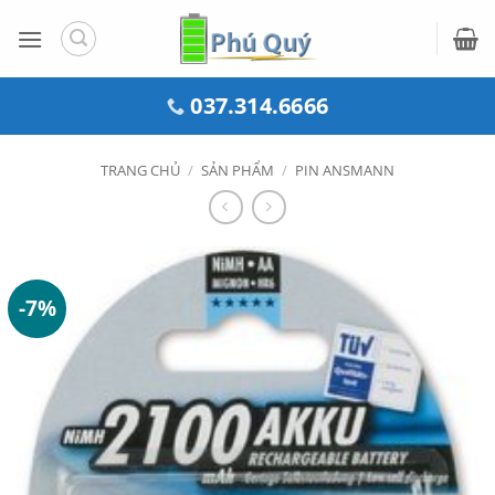
Bỏ
qua
nội
dung
037.314.6666
TRANG CHỦ
/
SẢN PHẨM
/
PIN ANSMANN
-7%