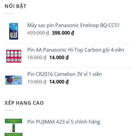
45.000 ₫.
là:
NỔI BẬT
35.000 ₫.
Máy sạc pin Panasonic Eneloop BQ-CC51
Giá
Giá
439.000
₫
398.000
₫
gốc
hiện
là:
tại
Pin AA Panasonic Hi-Top Carbon gói 4 viên
439.000 ₫.
là:
Giá
Giá
18.000
₫
14.000
₫
398.000 ₫.
gốc
hiện
là:
tại
Pin CR2016 Camelion 3V vỉ 1 viên
18.000 ₫.
là:
Giá
Giá
19.000
₫
14.000
₫
14.000 ₫.
gốc
hiện
là:
tại
19.000 ₫.
là:
XẾP HẠNG CAO
14.000 ₫.
Pin PUJIMAX A23 vỉ 5 chính hãng