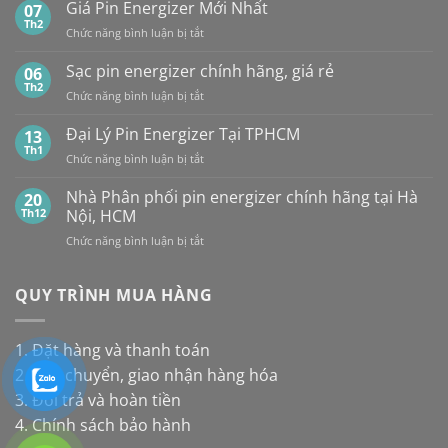
hợp
Giá Pin Energizer Mới Nhất
hãng:
07
NỘI
10
Energizer,
Th2
&
ở
Chức năng bình luận bị tắt
loại
Panasonic
TP.HCM:
Giá
pin
và
UY
Pin
Sạc pin energizer chính hãng, giá rẻ
06
thay
Maxell:
TÍN,
Energizer
Th2
cho
Pin
CHIẾT
ở
Chức năng bình luận bị tắt
Mới
đèn
nào
KHẤU
Sạc
Nhất
năng
bền
CAO,
pin
Đại Lý Pin Energizer Tại TPHCM
13
lượng
hơn?
HÀNG
energizer
Th1
mặt
ở
Chức năng bình luận bị tắt
CHÍNH
chính
trời
Đại
HÃNG
hãng,
Lý
Nhà Phân phối pin energizer chính hãng tại Hà
20
giá
Pin
Th12
Nội, HCM
rẻ
Energizer
ở
Chức năng bình luận bị tắt
Tại
Nhà
TPHCM
Phân
phối
QUY TRÌNH MUA HÀNG
pin
energizer
chính
1. Đặt hàng và thanh toán
hãng
2. Vận chuyển, giao nhận hàng hóa
tại
Hà
3. Đổi trả và hoàn tiền
Nội,
4. Chính sách bảo hành
HCM