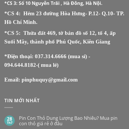
*CS 3:
Số 10 Nguyễn Trãi , Hà Đông, Hà Nội.
*CS 4: Hẻm 23 đường Hòa Hưng- P.12- Q.10- TP.
Hồ Chí Minh.
*CS 5
:
Thửa đất 469, tờ bản đồ số 12, tổ 4, ấp
Suối Mây, thành phố Phú Quốc, Kiên Giang
*Điện thoại:
037.314.6666
(mua sỉ) -
094.644.8182
-( mua lẻ)
Email:
pinphuquy@gmail.com
TIN MỚI NHẤT
Pin Con Thỏ Dung Lượng Bao Nhiêu? Mua pin
28
Th7
con thỏ giá rẻ ở đâu