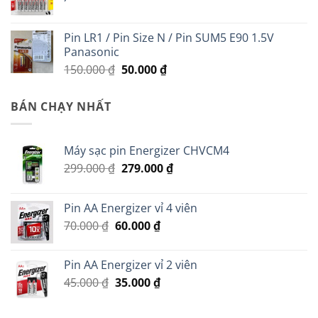
200.000 ₫.
Pin LR1 / Pin Size N / Pin SUM5 E90 1.5V
Panasonic
Giá
Giá
150.000
₫
50.000
₫
gốc
hiện
là:
tại
BÁN CHẠY NHẤT
150.000 ₫.
là:
50.000 ₫.
Máy sạc pin Energizer CHVCM4
Giá
Giá
299.000
₫
279.000
₫
gốc
hiện
là:
tại
Pin AA Energizer vỉ 4 viên
299.000 ₫.
là:
Giá
Giá
70.000
₫
60.000
₫
279.000 ₫.
gốc
hiện
là:
tại
Pin AA Energizer vỉ 2 viên
70.000 ₫.
là:
Giá
Giá
45.000
₫
35.000
₫
60.000 ₫.
gốc
hiện
là:
tại