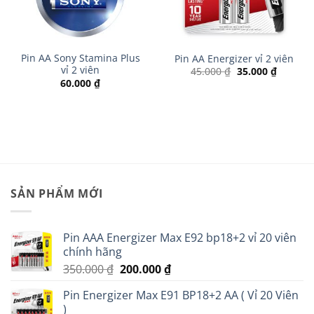
Pin AA Sony Stamina Plus
Pin AA Energizer vỉ 2 viên
vỉ 2 viên
Giá
Giá
45.000
₫
35.000
₫
gốc
hiện
60.000
₫
là:
tại
45.000 ₫.
là:
 ₫.
35.000 ₫
SẢN PHẨM MỚI
Pin AAA Energizer Max E92 bp18+2 vỉ 20 viên
chính hãng
Giá
Giá
350.000
₫
200.000
₫
gốc
hiện
Pin Energizer Max E91 BP18+2 AA ( Vỉ 20 Viên
là:
tại
)
350.000 ₫.
là: