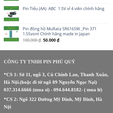
Pin Tiểu (AA) ABC 1.5V vỉ 4 viên chính hãng
Pin đồng hồ MuRata SR616SW _Pin 371
1.55vont Chính hãng made in Japan
Giá
Giá
100.000
₫
50.000
₫
gốc
hiện
là:
tại
100.000 ₫.
là:
50.000 ₫.
CÔNG TY TNHH PIN PHÚ QUÝ
*CS 1: Số 11, ngõ 3, Cù Chính Lan, Thanh Xuân,
Hà Nội.(hoặc đi từ ngõ 89 Nguyễn Ngọc Nại)
037.314.6666
(mua sỉ) -
094.644.8182
- ( mua lẻ)
*CS 2: Ngõ 322 Đường Mỹ Đình, Mỹ Đình, Hà
Nội