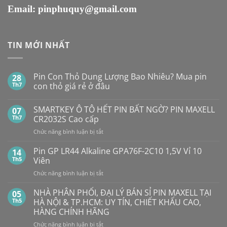
Email:
pinphuquy@gmail.com
TIN MỚI NHẤT
Pin Con Thỏ Dung Lượng Bao Nhiêu? Mua pin
28
Th7
con thỏ giá rẻ ở đâu
Không
có
SMARTKEY Ô TÔ HẾT PIN BẤT NGỜ? PIN MAXELL
07
bình
luận
Th7
CR2032S Cao cấp
ở
Pin
ở
Chức năng bình luận bị tắt
Con
SMARTKEY
Thỏ
Ô
Dung
Pin GP LR44 Alkaline GPA76F-2C10 1,5V Vỉ 10
14
Lượng
TÔ
Th5
Viên
Bao
HẾT
Nhiêu?
ở
Chức năng bình luận bị tắt
PIN
Mua
Pin
pin
BẤT
con
GP
NHÀ PHÂN PHỐI, ĐẠI LÝ BÁN SỈ PIN MAXELL TẠI
NGỜ?
05
thỏ
LR44
PIN
Th5
HÀ NỘI & TP.HCM: UY TÍN, CHIẾT KHẤU CAO,
giá
Alkaline
rẻ
MAXELL
HÀNG CHÍNH HÃNG
ở
GPA76F-
CR2032S Cao
đâu
ở
Chức năng bình luận bị tắt
2C10
cấp