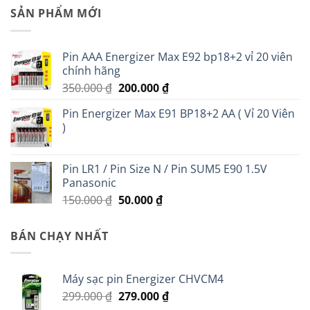
SẢN PHẨM MỚI
Pin AAA Energizer Max E92 bp18+2 vỉ 20 viên
chính hãng
Giá
Giá
350.000
₫
200.000
₫
gốc
hiện
Pin Energizer Max E91 BP18+2 AA ( Vỉ 20 Viên
là:
tại
)
350.000 ₫.
là:
200.000 ₫.
Pin LR1 / Pin Size N / Pin SUM5 E90 1.5V
Panasonic
Giá
Giá
150.000
₫
50.000
₫
gốc
hiện
là:
tại
BÁN CHẠY NHẤT
150.000 ₫.
là:
50.000 ₫.
Máy sạc pin Energizer CHVCM4
Giá
Giá
299.000
₫
279.000
₫