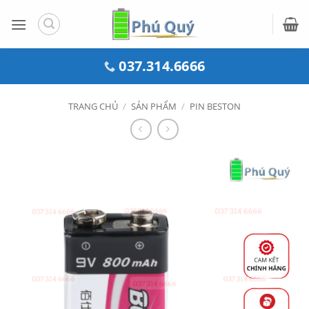
Bỏ
qua
nội
dung
037.314.6666
TRANG CHỦ
/
SẢN PHẨM
/
PIN BESTON