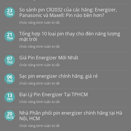
NHÀ
1,5V
PHÂN
Vỉ
So sánh pin CR2032 của các hãng: Energizer,
23
PHỐI,
10
Th4
Panasonic và Maxell: Pin nào bền hơn?
ĐẠI
Viên
ở
Chức năng bình luận bị tắt
LÝ
So
BÁN
sánh
Tổng hợp 10 loại pin thay cho đèn năng lượng
SỈ
21
pin
PIN
Th4
mặt trời
CR2032
MAXELL
ở
Chức năng bình luận bị tắt
của
TẠI
Tổng
các
HÀ
hợp
Giá Pin Energizer Mới Nhất
hãng:
07
NỘI
10
Energizer,
Th2
&
ở
Chức năng bình luận bị tắt
loại
Panasonic
TP.HCM:
Giá
pin
và
UY
Pin
Sạc pin energizer chính hãng, giá rẻ
06
thay
Maxell:
TÍN,
Energizer
Th2
cho
Pin
CHIẾT
ở
Chức năng bình luận bị tắt
Mới
đèn
nào
KHẤU
Sạc
Nhất
năng
bền
CAO,
pin
Đại Lý Pin Energizer Tại TPHCM
13
lượng
hơn?
HÀNG
energizer
Th1
mặt
ở
Chức năng bình luận bị tắt
CHÍNH
chính
trời
Đại
HÃNG
hãng,
Lý
Nhà Phân phối pin energizer chính hãng tại Hà
20
giá
Pin
Th12
Nội, HCM
rẻ
Energizer
ở
Chức năng bình luận bị tắt
Tại
Nhà