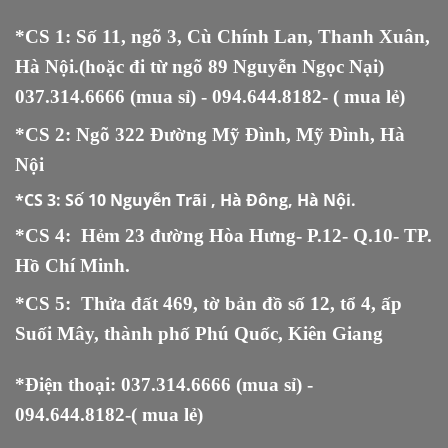
*CS 1: Số 11, ngõ 3, Cù Chính Lan, Thanh Xuân,
Hà Nội.(hoặc đi từ ngõ 89 Nguyễn Ngọc Nại)
037.314.6666
(mua sỉ) -
094.644.8182
- ( mua lẻ)
*CS 2: Ngõ 322 Đường Mỹ Đình, Mỹ Đình, Hà
Nội
*CS 3:
Số 10 Nguyễn Trãi , Hà Đông, Hà Nội.
*CS 4: Hẻm 23 đường Hòa Hưng- P.12- Q.10- TP.
Hồ Chí Minh.
*CS 5
:
Thửa đất 469, tờ bản đồ số 12, tổ 4, ấp
Suối Mây, thành phố Phú Quốc, Kiên Giang
*Điện thoại:
037.314.6666
(mua sỉ) -
094.644.8182
-( mua lẻ)