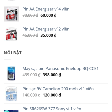
gốc
hiện
là:
tại
Pin AA Energizer vỉ 4 viên
299.000 ₫.
là:
Giá
Giá
70.000
₫
60.000
₫
279.000 ₫.
gốc
hiện
là:
tại
Pin AA Energizer vỉ 2 viên
70.000 ₫.
là:
Giá
Giá
45.000
₫
35.000
₫
60.000 ₫.
gốc
hiện
là:
tại
45.000 ₫.
là:
NỔI BẬT
35.000 ₫.
Máy sạc pin Panasonic Eneloop BQ-CC51
Giá
Giá
439.000
₫
398.000
₫
gốc
hiện
là:
tại
Pin sạc 9V Camelion 200 mAh vỉ 1 viên
439.000 ₫.
là:
Giá
Giá
140.000
₫
120.000
₫
398.000 ₫.
gốc
hiện
là:
tại
Pin SR626SW-377 Sony vỉ 1 viên
140.000 ₫.
là: