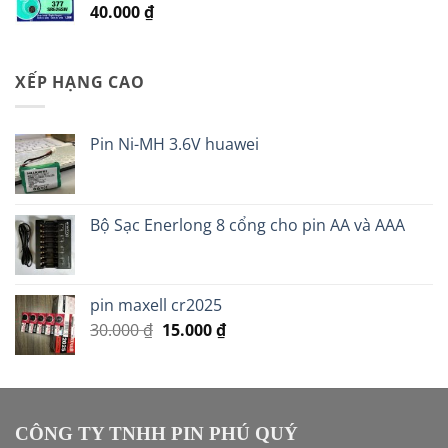
40.000
₫
120.000 ₫.
XẾP HẠNG CAO
Pin Ni-MH 3.6V huawei
Bộ Sạc Enerlong 8 cổng cho pin AA và AAA
pin maxell cr2025
Giá
Giá
30.000
₫
15.000
₫
gốc
hiện
là:
tại
30.000 ₫.
là:
15.000 ₫.
CÔNG TY TNHH PIN PHÚ QUÝ