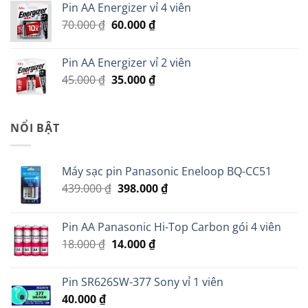
Pin AA Energizer vỉ 4 viên
299.000 ₫.
là:
Giá
Giá
70.000
₫
60.000
₫
279.000 ₫.
gốc
hiện
là:
tại
Pin AA Energizer vỉ 2 viên
70.000 ₫.
là:
Giá
Giá
45.000
₫
35.000
₫
60.000 ₫.
gốc
hiện
là:
tại
45.000 ₫.
là:
NỔI BẬT
35.000 ₫.
Máy sạc pin Panasonic Eneloop BQ-CC51
Giá
Giá
439.000
₫
398.000
₫
gốc
hiện
là:
tại
Pin AA Panasonic Hi-Top Carbon gói 4 viên
439.000 ₫.
là:
Giá
Giá
18.000
₫
14.000
₫
398.000 ₫.
gốc
hiện
là:
tại
Pin SR626SW-377 Sony vỉ 1 viên
18.000 ₫.
là:
40.000
₫
14.000 ₫.