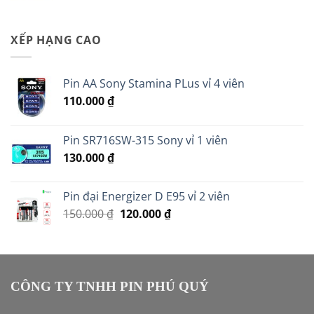
XẾP HẠNG CAO
Pin AA Sony Stamina PLus vỉ 4 viên
110.000
₫
Pin SR716SW-315 Sony vỉ 1 viên
130.000
₫
Pin đại Energizer D E95 vỉ 2 viên
Giá
Giá
150.000
₫
120.000
₫
gốc
hiện
là:
tại
150.000 ₫.
là:
120.000 ₫.
CÔNG TY TNHH PIN PHÚ QUÝ