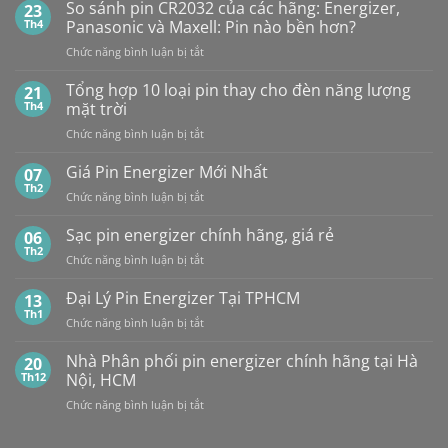
PHÂN
Vỉ
So sánh pin CR2032 của các hãng: Energizer,
23
PHỐI,
10
Th4
Panasonic và Maxell: Pin nào bền hơn?
ĐẠI
Viên
ở
Chức năng bình luận bị tắt
LÝ
So
BÁN
sánh
Tổng hợp 10 loại pin thay cho đèn năng lượng
SỈ
21
pin
PIN
Th4
mặt trời
CR2032
MAXELL
ở
Chức năng bình luận bị tắt
của
TẠI
Tổng
các
HÀ
hợp
Giá Pin Energizer Mới Nhất
hãng:
07
NỘI
10
Energizer,
Th2
&
ở
Chức năng bình luận bị tắt
loại
Panasonic
TP.HCM:
Giá
pin
và
UY
Pin
Sạc pin energizer chính hãng, giá rẻ
06
thay
Maxell:
TÍN,
Energizer
Th2
cho
Pin
CHIẾT
ở
Chức năng bình luận bị tắt
Mới
đèn
nào
KHẤU
Sạc
Nhất
năng
bền
CAO,
pin
Đại Lý Pin Energizer Tại TPHCM
13
lượng
hơn?
HÀNG
energizer
Th1
mặt
ở
Chức năng bình luận bị tắt
CHÍNH
chính
trời
Đại
HÃNG
hãng,
Lý
Nhà Phân phối pin energizer chính hãng tại Hà
20
giá
Pin
Th12
Nội, HCM
rẻ
Energizer
ở
Chức năng bình luận bị tắt
Tại
Nhà
TPHCM
Phân