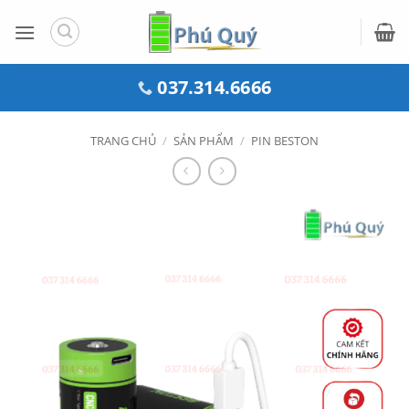
Bỏ
qua
nội
dung
037.314.6666
TRANG CHỦ
/
SẢN PHẨM
/
PIN BESTON