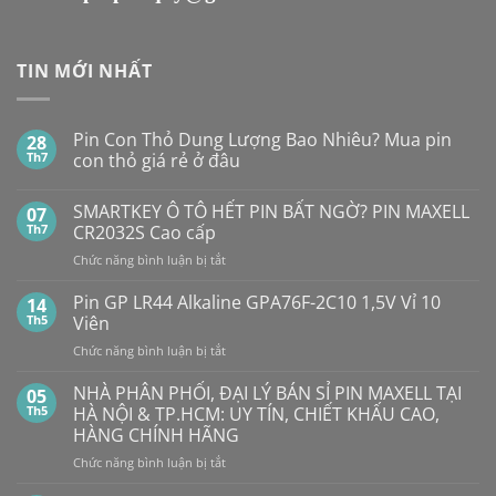
TIN MỚI NHẤT
Pin Con Thỏ Dung Lượng Bao Nhiêu? Mua pin
28
Th7
con thỏ giá rẻ ở đâu
Không
có
SMARTKEY Ô TÔ HẾT PIN BẤT NGỜ? PIN MAXELL
07
bình
luận
Th7
CR2032S Cao cấp
ở
Pin
ở
Chức năng bình luận bị tắt
Con
SMARTKEY
Thỏ
Ô
Dung
Pin GP LR44 Alkaline GPA76F-2C10 1,5V Vỉ 10
14
Lượng
TÔ
Th5
Viên
Bao
HẾT
Nhiêu?
ở
Chức năng bình luận bị tắt
PIN
Mua
Pin
pin
BẤT
con
GP
NHÀ PHÂN PHỐI, ĐẠI LÝ BÁN SỈ PIN MAXELL TẠI
NGỜ?
05
thỏ
LR44
PIN
Th5
HÀ NỘI & TP.HCM: UY TÍN, CHIẾT KHẤU CAO,
giá
Alkaline
rẻ
MAXELL
HÀNG CHÍNH HÃNG
ở
GPA76F-
CR2032S Cao
đâu
ở
Chức năng bình luận bị tắt
2C10
cấp
NHÀ
1,5V