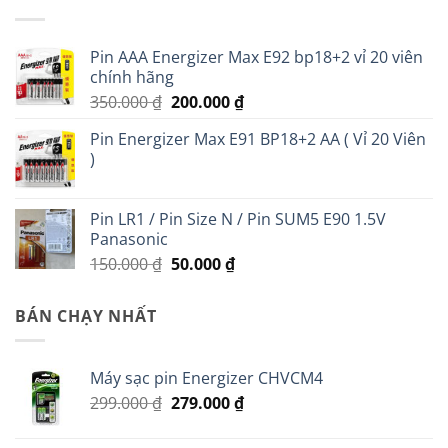
Pin AAA Energizer Max E92 bp18+2 vỉ 20 viên
chính hãng
Giá
Giá
350.000
₫
200.000
₫
gốc
hiện
Pin Energizer Max E91 BP18+2 AA ( Vỉ 20 Viên
là:
tại
)
350.000 ₫.
là:
200.000 ₫.
Pin LR1 / Pin Size N / Pin SUM5 E90 1.5V
Panasonic
Giá
Giá
150.000
₫
50.000
₫
gốc
hiện
là:
tại
BÁN CHẠY NHẤT
150.000 ₫.
là:
50.000 ₫.
Máy sạc pin Energizer CHVCM4
Giá
Giá
299.000
₫
279.000
₫
gốc
hiện
là:
tại