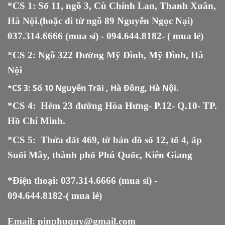
*CS 1: Số 11, ngõ 3, Cù Chính Lan, Thanh Xuân,
Hà Nội.(hoặc đi từ ngõ 89 Nguyễn Ngọc Nại)
037.314.6666
(mua sỉ) -
094.644.8182
- ( mua lẻ)
*CS 2: Ngõ 322 Đường Mỹ Đình, Mỹ Đình, Hà
Nội
*CS 3:
Số 10 Nguyễn Trãi , Hà Đông, Hà Nội.
*CS 4: Hẻm 23 đường Hòa Hưng- P.12- Q.10- TP.
Hồ Chí Minh.
*CS 5
:
Thửa đất 469, tờ bản đồ số 12, tổ 4, ấp
Suối Mây, thành phố Phú Quốc, Kiên Giang
*Điện thoại:
037.314.6666
(mua sỉ) -
094.644.8182
-( mua lẻ)
Email:
pinphuquy@gmail.com