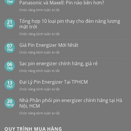
PHỐI,
10
Th4
Panasonic và Maxell: Pin nào bền hơn?
ĐẠI
Viên
ở
Chức năng bình luận bị tắt
LÝ
So
BÁN
sánh
Tổng hợp 10 loại pin thay cho đèn năng lượng
SỈ
21
pin
PIN
Th4
mặt trời
CR2032
MAXELL
ở
Chức năng bình luận bị tắt
của
TẠI
Tổng
các
HÀ
hợp
Giá Pin Energizer Mới Nhất
hãng:
07
NỘI
10
Energizer,
Th2
&
ở
Chức năng bình luận bị tắt
loại
Panasonic
TP.HCM:
Giá
pin
và
UY
Pin
Sạc pin energizer chính hãng, giá rẻ
06
thay
Maxell:
TÍN,
Energizer
Th2
cho
Pin
CHIẾT
ở
Chức năng bình luận bị tắt
Mới
đèn
nào
KHẤU
Sạc
Nhất
năng
bền
CAO,
pin
Đại Lý Pin Energizer Tại TPHCM
13
lượng
hơn?
HÀNG
energizer
Th1
mặt
ở
Chức năng bình luận bị tắt
CHÍNH
chính
trời
Đại
HÃNG
hãng,
Lý
Nhà Phân phối pin energizer chính hãng tại Hà
20
giá
Pin
Th12
Nội, HCM
rẻ
Energizer
ở
Chức năng bình luận bị tắt
Tại
Nhà
TPHCM
Phân
phối
QUY TRÌNH MUA HÀNG