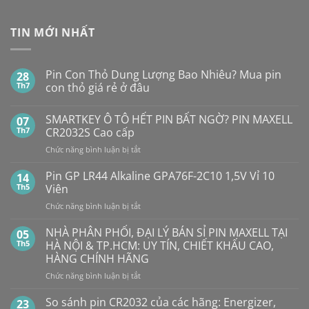
TIN MỚI NHẤT
Pin Con Thỏ Dung Lượng Bao Nhiêu? Mua pin
28
Th7
con thỏ giá rẻ ở đâu
Không
có
SMARTKEY Ô TÔ HẾT PIN BẤT NGỜ? PIN MAXELL
07
bình
luận
Th7
CR2032S Cao cấp
ở
Pin
ở
Chức năng bình luận bị tắt
Con
SMARTKEY
Thỏ
Ô
Dung
Pin GP LR44 Alkaline GPA76F-2C10 1,5V Vỉ 10
14
Lượng
TÔ
Th5
Viên
Bao
HẾT
Nhiêu?
ở
Chức năng bình luận bị tắt
PIN
Mua
Pin
pin
BẤT
con
GP
NHÀ PHÂN PHỐI, ĐẠI LÝ BÁN SỈ PIN MAXELL TẠI
NGỜ?
05
thỏ
LR44
PIN
Th5
HÀ NỘI & TP.HCM: UY TÍN, CHIẾT KHẤU CAO,
giá
Alkaline
rẻ
MAXELL
HÀNG CHÍNH HÃNG
ở
GPA76F-
CR2032S Cao
đâu
ở
Chức năng bình luận bị tắt
2C10
cấp
NHÀ
1,5V
PHÂN
Vỉ
So sánh pin CR2032 của các hãng: Energizer,
23