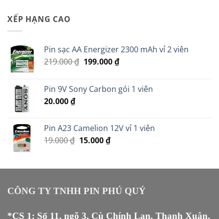
là:
tại
35.000 ₫.
là:
XẾP HẠNG CAO
30.000 ₫.
Pin sạc AA Energizer 2300 mAh vỉ 2 viên
Giá
Giá
219.000
₫
199.000
₫
gốc
hiện
là:
tại
Pin 9V Sony Carbon gói 1 viên
219.000 ₫.
là:
20.000
₫
199.000 ₫.
Pin A23 Camelion 12V vỉ 1 viên
Giá
Giá
19.000
₫
15.000
₫
gốc
hiện
là:
tại
19.000 ₫.
là:
15.000 ₫.
CÔNG TY TNHH PIN PHÚ QUÝ
*CS 1: Số 11, ngõ 3, Cù Chính Lan, Thanh Xuân,