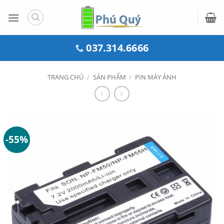
Bỏ
qua
nội
dung
037.314.6666
TRANG CHỦ
/
SẢN PHẨM
/
PIN MÁY ẢNH
-55%