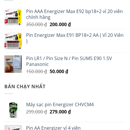
Pin AAA Energizer Max E92 bp18+2 vỉ 20 viên
chính hãng
Giá
Giá
350.000
₫
200.000
₫
gốc
hiện
Pin Energizer Max E91 BP18+2 AA ( Vỉ 20 Viên
là:
tại
)
350.000 ₫.
là:
200.000 ₫.
Pin LR1 / Pin Size N / Pin SUM5 E90 1.5V
Panasonic
Giá
Giá
150.000
₫
50.000
₫
gốc
hiện
là:
tại
BÁN CHẠY NHẤT
150.000 ₫.
là:
50.000 ₫.
Máy sạc pin Energizer CHVCM4
Giá
Giá
299.000
₫
279.000
₫
gốc
hiện
là:
tại
Pin AA Energizer vỉ 4 viên
299.000 ₫.
là: