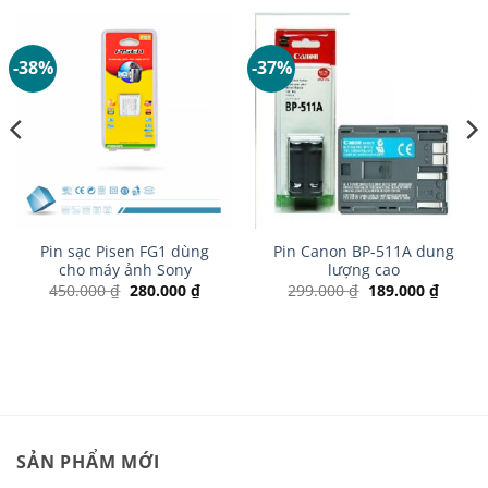
-38%
-37%
Pin sạc Pisen FG1 dùng
Pin Canon BP-511A dung
cho máy ảnh Sony
lượng cao
00 ₫.
Giá
Giá
Giá
Giá
450.000
₫
280.000
₫
299.000
₫
189.000
₫
gốc
hiện
gốc
hiện
là:
tại
là:
tại
450.000 ₫.
là:
299.000 ₫.
là:
280.000 ₫.
189.00
SẢN PHẨM MỚI