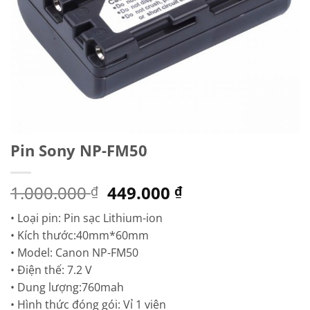
Pin Sony NP-FM50
Giá
Giá
1.000.000
449.000
₫
₫
gốc
hiện
• Loại pin: Pin sạc Lithium-ion
là:
tại
• Kích thước:40mm*60mm
1.000.000 ₫.
là:
• Model: Canon NP-FM50
449.000 ₫.
• Điện thế: 7.2 V
• Dung lượng:760mah
• Hình thức đóng gói: Vỉ 1 viên