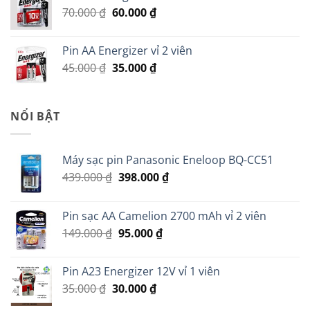
Giá
Giá
70.000
₫
60.000
₫
279.000 ₫.
gốc
hiện
là:
tại
Pin AA Energizer vỉ 2 viên
70.000 ₫.
là:
Giá
Giá
45.000
₫
35.000
₫
60.000 ₫.
gốc
hiện
là:
tại
45.000 ₫.
là:
NỔI BẬT
35.000 ₫.
Máy sạc pin Panasonic Eneloop BQ-CC51
Giá
Giá
439.000
₫
398.000
₫
gốc
hiện
là:
tại
Pin sạc AA Camelion 2700 mAh vỉ 2 viên
439.000 ₫.
là:
Giá
Giá
149.000
₫
95.000
₫
398.000 ₫.
gốc
hiện
là:
tại
Pin A23 Energizer 12V vỉ 1 viên
149.000 ₫.
là:
Giá
Giá
35.000
₫
30.000
₫
95.000 ₫.
gốc
hiện