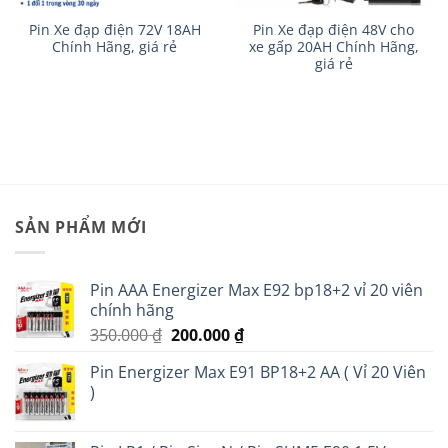
Pin Xe đạp điện 72V 18AH
Pin Xe đạp điện 48V cho
Chính Hãng, giá rẻ
xe gấp 20AH Chính Hãng,
giá rẻ
n
00.000 ₫.
SẢN PHẨM MỚI
Pin AAA Energizer Max E92 bp18+2 vỉ 20 viên
chính hãng
Giá
Giá
350.000
₫
200.000
₫
gốc
hiện
Pin Energizer Max E91 BP18+2 AA ( Vỉ 20 Viên
là:
tại
)
350.000 ₫.
là:
200.000 ₫.