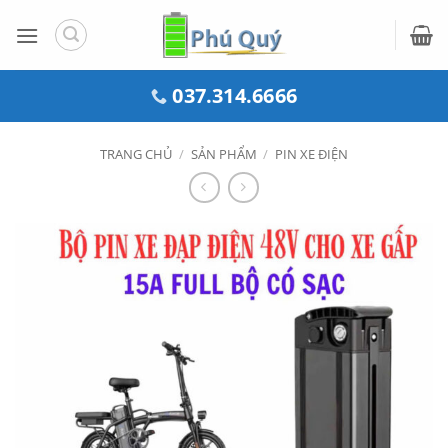
Bỏ
qua
nội
dung
037.314.6666
TRANG CHỦ
/
SẢN PHẨM
/
PIN XE ĐIỆN