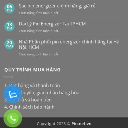
pin
và
UY
Pin
Sạc pin energizer chính hãng, giá rẻ
06
thay
Maxell:
TÍN,
Energizer
Th2
cho
Pin
CHIẾT
ở
Chức năng bình luận bị tắt
Mới
đèn
nào
KHẤU
Sạc
Nhất
năng
bền
CAO,
pin
Đại Lý Pin Energizer Tại TPHCM
13
lượng
hơn?
HÀNG
energizer
Th1
mặt
ở
Chức năng bình luận bị tắt
CHÍNH
chính
trời
Đại
HÃNG
hãng,
Lý
Nhà Phân phối pin energizer chính hãng tại Hà
20
giá
Pin
Th12
Nội, HCM
rẻ
Energizer
ở
Chức năng bình luận bị tắt
Tại
Nhà
TPHCM
Phân
phối
QUY TRÌNH MUA HÀNG
pin
energizer
chính
1. Đặt hàng và thanh toán
hãng
2. Vận chuyển, giao nhận hàng hóa
tại
Hà
3. Đổi trả và hoàn tiền
Nội,
4. Chính sách bảo hành
HCM
Copyright 2026 ©
Pin.net.vn