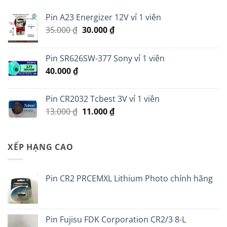
Pin A23 Energizer 12V vỉ 1 viên
Giá
Giá
35.000
₫
30.000
₫
gốc
hiện
là:
tại
Pin SR626SW-377 Sony vỉ 1 viên
35.000 ₫.
là:
40.000
₫
30.000 ₫.
Pin CR2032 Tcbest 3V vỉ 1 viên
Giá
Giá
13.000
₫
11.000
₫
gốc
hiện
là:
tại
13.000 ₫.
là:
XẾP HẠNG CAO
11.000 ₫.
Pin CR2 PRCEMXL Lithium Photo chính hãng
Pin Fujisu FDK Corporation CR2/3 8-L