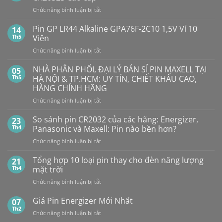
ở
Pin
ở
Chức năng bình luận bị tắt
Con
SMARTKEY
Thỏ
Ô
Dung
Pin GP LR44 Alkaline GPA76F-2C10 1,5V Vỉ 10
14
Lượng
TÔ
Th5
Viên
Bao
HẾT
Nhiêu?
ở
Chức năng bình luận bị tắt
PIN
Mua
Pin
pin
BẤT
con
GP
NHÀ PHÂN PHỐI, ĐẠI LÝ BÁN SỈ PIN MAXELL TẠI
NGỜ?
05
thỏ
LR44
PIN
Th5
HÀ NỘI & TP.HCM: UY TÍN, CHIẾT KHẤU CAO,
giá
Alkaline
rẻ
MAXELL
HÀNG CHÍNH HÃNG
ở
GPA76F-
CR2032S Cao
đâu
ở
Chức năng bình luận bị tắt
2C10
cấp
NHÀ
1,5V
PHÂN
Vỉ
So sánh pin CR2032 của các hãng: Energizer,
23
PHỐI,
10
Th4
Panasonic và Maxell: Pin nào bền hơn?
ĐẠI
Viên
ở
Chức năng bình luận bị tắt
LÝ
So
BÁN
sánh
Tổng hợp 10 loại pin thay cho đèn năng lượng
SỈ
21
pin
PIN
Th4
mặt trời
CR2032
MAXELL
ở
Chức năng bình luận bị tắt
của
TẠI
Tổng
các
HÀ
hợp
Giá Pin Energizer Mới Nhất
hãng:
07
NỘI
10
Energizer,
Th2
&
ở
Chức năng bình luận bị tắt
loại
Panasonic
TP.HCM:
Giá