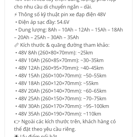
cho nhu cầu di chuyển ngắn – dài.
⚡ Thông số kỹ thuật pin xe đạp điện 48V
• Điện áp sạc đầy: 54.6V
• Dung lượng: 8Ah – 10Ah – 12Ah – 15Ah – 18Ah
– 20Ah – 25Ah – 30Ah – 35Ah
📏 Kích thước & quãng đường tham khảo:
• 48V 8Ah (260×80×70mm): ~25km
• 48V 10Ah (260×85×70mm): ~30–35km
• 48V 12Ah (260×95×70mm): ~40–45km
• 48V 15Ah (260×100×70mm): ~50–55km
• 48V 18Ah (260×120×70mm): ~55km
• 48V 20Ah (260×140×70mm): ~60–65km
• 48V 25Ah (260×150×70mm): ~70–75km
• 48V 30Ah (260×170×70mm): ~95–100km
• 48V 35Ah (260×190×70mm): ~110km
👉 Ngoài các kích thước trên, khách hàng có
thể đặt theo yêu cầu riêng.
🌟 Ưu điểm nổi bật