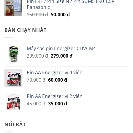
Pin LR1 / Pin Size N / Pin SUM5 E90 1.5V
Panasonic
Giá
Giá
150.000
₫
50.000
₫
gốc
hiện
là:
tại
BÁN CHẠY NHẤT
150.000 ₫.
là:
50.000 ₫.
Máy sạc pin Energizer CHVCM4
Giá
Giá
299.000
₫
279.000
₫
gốc
hiện
là:
tại
Pin AA Energizer vỉ 4 viên
299.000 ₫.
là:
Giá
Giá
70.000
₫
60.000
₫
279.000 ₫.
gốc
hiện
là:
tại
Pin AA Energizer vỉ 2 viên
70.000 ₫.
là:
Giá
Giá
45.000
₫
35.000
₫
60.000 ₫.
gốc
hiện
là:
tại
45.000 ₫.
là:
NỔI BẬT
35.000 ₫.