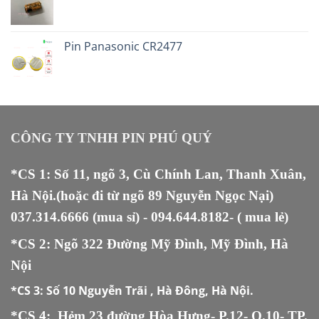
Pin Panasonic CR2477
CÔNG TY TNHH PIN PHÚ QUÝ
*CS 1: Số 11, ngõ 3, Cù Chính Lan, Thanh Xuân,
Hà Nội.(hoặc đi từ ngõ 89 Nguyễn Ngọc Nại)
037.314.6666
(mua sỉ) -
094.644.8182
- ( mua lẻ)
*CS 2: Ngõ 322 Đường Mỹ Đình, Mỹ Đình, Hà
Nội
*CS 3:
Số 10 Nguyễn Trãi , Hà Đông, Hà Nội.
*CS 4: Hẻm 23 đường Hòa Hưng- P.12- Q.10- TP.