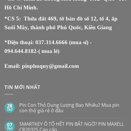
Hồ Chí Minh.
*CS 5
:
Thửa đất 469, tờ bản đồ số 12, tổ 4, ấp
Suối Mây, thành phố Phú Quốc, Kiên Giang
*Điện thoại:
037.314.6666
(mua sỉ) -
094.644.8182
-( mua lẻ)
Email:
pinphuquy@gmail.com
TIN MỚI NHẤT
Pin Con Thỏ Dung Lượng Bao Nhiêu? Mua pin
28
Th7
con thỏ giá rẻ ở đâu
Không
có
SMARTKEY Ô TÔ HẾT PIN BẤT NGỜ? PIN MAXELL
07
bình
luận
Th7
CR2032S Cao cấp