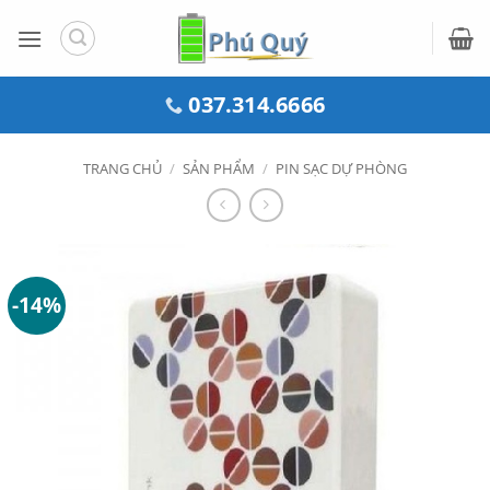
Bỏ
qua
nội
dung
037.314.6666
TRANG CHỦ
/
SẢN PHẨM
/
PIN SẠC DỰ PHÒNG
-14%