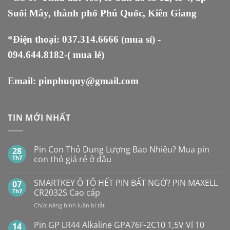
Suối Mây, thành phố Phú Quốc, Kiên Giang
*Điện thoại:
037.314.6666
(mua sỉ) -
094.644.8182
-( mua lẻ)
Email:
pinphuquy@gmail.com
TIN MỚI NHẤT
Pin Con Thỏ Dung Lượng Bao Nhiêu? Mua pin
28
Th7
con thỏ giá rẻ ở đâu
Không
có
SMARTKEY Ô TÔ HẾT PIN BẤT NGỜ? PIN MAXELL
07
bình
luận
Th7
CR2032S Cao cấp
ở
Pin
ở
Chức năng bình luận bị tắt
Con
SMARTKEY
Thỏ
Ô
Dung
Pin GP LR44 Alkaline GPA76F-2C10 1,5V Vỉ 10
14
Lượng