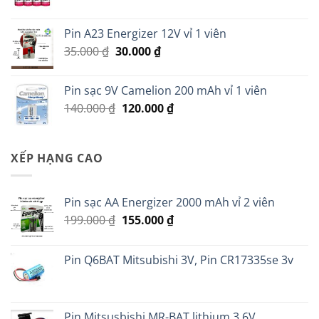
gốc
hiện
là:
tại
Pin A23 Energizer 12V vỉ 1 viên
18.000 ₫.
là:
Giá
Giá
35.000
₫
30.000
₫
14.000 ₫.
gốc
hiện
là:
tại
Pin sạc 9V Camelion 200 mAh vỉ 1 viên
35.000 ₫.
là:
Giá
Giá
140.000
₫
120.000
₫
30.000 ₫.
gốc
hiện
là:
tại
140.000 ₫.
là:
XẾP HẠNG CAO
120.000 ₫.
Pin sạc AA Energizer 2000 mAh vỉ 2 viên
Giá
Giá
199.000
₫
155.000
₫
gốc
hiện
là:
tại
Pin Q6BAT Mitsubishi 3V, Pin CR17335se 3v
199.000 ₫.
là:
155.000 ₫.
Pin Mitsusbishi MR-BAT lithium 3.6V