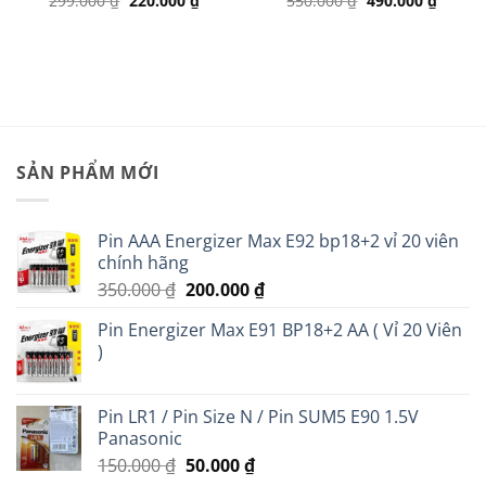
299.000
₫
220.000
₫
550.000
₫
490.000
₫
gốc
hiện
gốc
hiện
là:
tại
là:
tại
00 ₫.
299.000 ₫.
là:
550.000 ₫.
là:
220.000 ₫.
490.00
SẢN PHẨM MỚI
Pin AAA Energizer Max E92 bp18+2 vỉ 20 viên
chính hãng
Giá
Giá
350.000
₫
200.000
₫
gốc
hiện
Pin Energizer Max E91 BP18+2 AA ( Vỉ 20 Viên
là:
tại
)
350.000 ₫.
là:
200.000 ₫.
Pin LR1 / Pin Size N / Pin SUM5 E90 1.5V
Panasonic
Giá
Giá
150.000
₫
50.000
₫