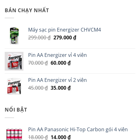
gốc
hiện
là:
tại
BÁN CHẠY NHẤT
150.000 ₫.
là:
50.000 ₫.
Máy sạc pin Energizer CHVCM4
Giá
Giá
299.000
₫
279.000
₫
gốc
hiện
là:
tại
Pin AA Energizer vỉ 4 viên
299.000 ₫.
là:
Giá
Giá
70.000
₫
60.000
₫
279.000 ₫.
gốc
hiện
là:
tại
Pin AA Energizer vỉ 2 viên
70.000 ₫.
là:
Giá
Giá
45.000
₫
35.000
₫
60.000 ₫.
gốc
hiện
là:
tại
45.000 ₫.
là:
NỔI BẬT
35.000 ₫.
Pin AA Panasonic Hi-Top Carbon gói 4 viên
Giá
Giá
18.000
₫
14.000
₫