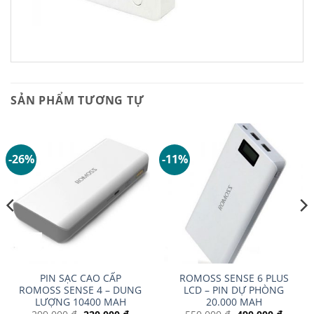
SẢN PHẨM TƯƠNG TỰ
-26%
-11%
PIN SẠC CAO CẤP
ROMOSS SENSE 6 PLUS
ROMOSS SENSE 4 – DUNG
LCD – PIN DỰ PHÒNG
LƯỢNG 10400 MAH
20.000 MAH
Giá
Giá
Giá
Giá