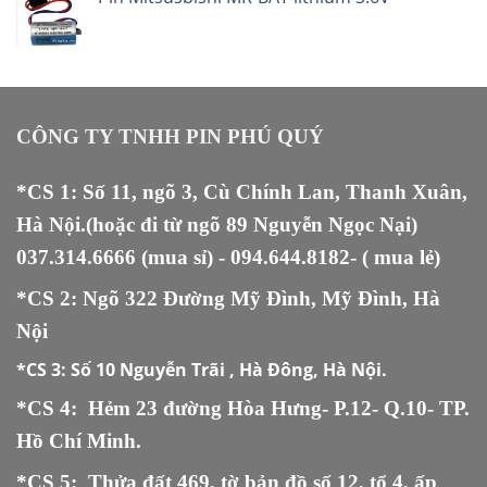
CÔNG TY TNHH PIN PHÚ QUÝ
*CS 1: Số 11, ngõ 3, Cù Chính Lan, Thanh Xuân,
Hà Nội.(hoặc đi từ ngõ 89 Nguyễn Ngọc Nại)
037.314.6666
(mua sỉ) -
094.644.8182
- ( mua lẻ)
*CS 2: Ngõ 322 Đường Mỹ Đình, Mỹ Đình, Hà
Nội
*CS 3:
Số 10 Nguyễn Trãi , Hà Đông, Hà Nội.
*CS 4: Hẻm 23 đường Hòa Hưng- P.12- Q.10- TP.
Hồ Chí Minh.
*CS 5
:
Thửa đất 469, tờ bản đồ số 12, tổ 4, ấp