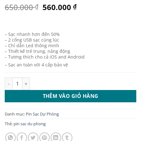
Giá
Giá
650.000
560.000
₫
₫
gốc
hiện
là:
tại
650.000 ₫.
là:
– Sạc nhanh hơn đến 50%
560.000 ₫.
– 2 cổng USB sạc cùng lúc
– Chỉ dẫn Led thông minh
– Thiết kế trẻ trung, năng động
– Tương thích cho cả iOS and Android
– Sạc an toàn với 4 cấp bảo vệ
SẠC DỰ PHÒNG GP GPN304BE 2B1 ĐEN 10400mAh số lượng
THÊM VÀO GIỎ HÀNG
Danh mục:
Pin Sạc Dự Phòng
Thẻ:
pin sac du phong