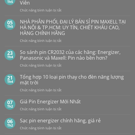
TÔ
Th5
Viên
Bao
HẾT
Nhiêu?
ở
Chức năng bình luận bị tắt
PIN
Mua
Pin
pin
BẤT
con
GP
NHÀ PHÂN PHỐI, ĐẠI LÝ BÁN SỈ PIN MAXELL TẠI
NGỜ?
05
thỏ
LR44
PIN
Th5
HÀ NỘI & TP.HCM: UY TÍN, CHIẾT KHẤU CAO,
giá
Alkaline
rẻ
MAXELL
HÀNG CHÍNH HÃNG
ở
GPA76F-
CR2032S Cao
đâu
ở
Chức năng bình luận bị tắt
2C10
cấp
NHÀ
1,5V
PHÂN
Vỉ
So sánh pin CR2032 của các hãng: Energizer,
23
PHỐI,
10
Th4
Panasonic và Maxell: Pin nào bền hơn?
ĐẠI
Viên
ở
Chức năng bình luận bị tắt
LÝ
So
BÁN
sánh
Tổng hợp 10 loại pin thay cho đèn năng lượng
SỈ
21
pin
PIN
Th4
mặt trời
CR2032
MAXELL
ở
Chức năng bình luận bị tắt
của
TẠI
Tổng
các
HÀ
hợp
Giá Pin Energizer Mới Nhất
hãng:
07
NỘI
10
Energizer,
Th2
&
ở
Chức năng bình luận bị tắt
loại
Panasonic
TP.HCM:
Giá
pin
và
UY
Pin
Sạc pin energizer chính hãng, giá rẻ
06
thay
Maxell:
TÍN,
Energizer
Th2
cho
Pin
CHIẾT
ở
Chức năng bình luận bị tắt
Mới
đèn
nào
KHẤU
Sạc
Nhất