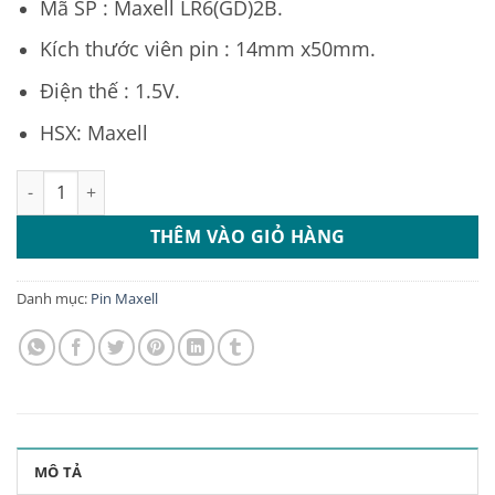
Mã SP : Maxell LR6(GD)2B.
Kích thước viên pin : 14mm x50mm.
Điện thế : 1.5V.
HSX: Maxell
Vỉ 4 viên pin AA Maxell 1.5V siêu bền bỉ, chính hãng số lượng
THÊM VÀO GIỎ HÀNG
Danh mục:
Pin Maxell
MÔ TẢ