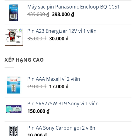
là:
tại
Máy sạc pin Panasonic Eneloop BQ-CC51
149.000 ₫.
là:
Giá
Giá
439.000
₫
398.000
₫
95.000 ₫.
gốc
hiện
là:
tại
Pin A23 Energizer 12V vỉ 1 viên
439.000 ₫.
là:
Giá
Giá
35.000
₫
30.000
₫
398.000 ₫.
gốc
hiện
là:
tại
35.000 ₫.
là:
XẾP HẠNG CAO
30.000 ₫.
Pin AAA Maxell vỉ 2 viên
Giá
Giá
19.000
₫
17.000
₫
gốc
hiện
là:
tại
Pin SR527SW-319 Sony vỉ 1 viên
19.000 ₫.
là:
150.000
₫
17.000 ₫.
Pin AA Sony Carbon gói 2 viên
10.000
₫