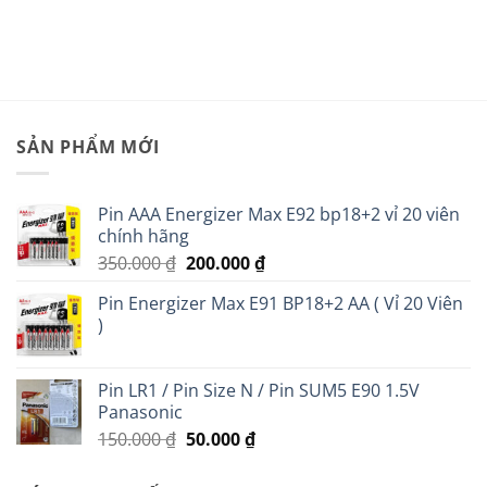
là:
tại
45.000 ₫.
là:
40.000 ₫
SẢN PHẨM MỚI
Pin AAA Energizer Max E92 bp18+2 vỉ 20 viên
chính hãng
Giá
Giá
350.000
₫
200.000
₫
gốc
hiện
Pin Energizer Max E91 BP18+2 AA ( Vỉ 20 Viên
là:
tại
)
350.000 ₫.
là:
200.000 ₫.
Pin LR1 / Pin Size N / Pin SUM5 E90 1.5V
Panasonic
Giá
Giá
150.000
₫
50.000
₫
gốc
hiện
là:
tại