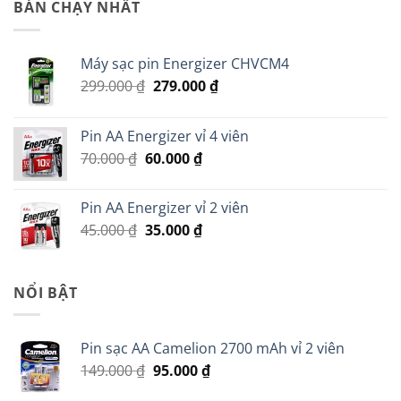
BÁN CHẠY NHẤT
150.000 ₫.
là:
50.000 ₫.
Máy sạc pin Energizer CHVCM4
Giá
Giá
299.000
₫
279.000
₫
gốc
hiện
là:
tại
Pin AA Energizer vỉ 4 viên
299.000 ₫.
là:
Giá
Giá
70.000
₫
60.000
₫
279.000 ₫.
gốc
hiện
là:
tại
Pin AA Energizer vỉ 2 viên
70.000 ₫.
là:
Giá
Giá
45.000
₫
35.000
₫
60.000 ₫.
gốc
hiện
là:
tại
45.000 ₫.
là:
NỔI BẬT
35.000 ₫.
Pin sạc AA Camelion 2700 mAh vỉ 2 viên
Giá
Giá
149.000
₫
95.000
₫
gốc
hiện