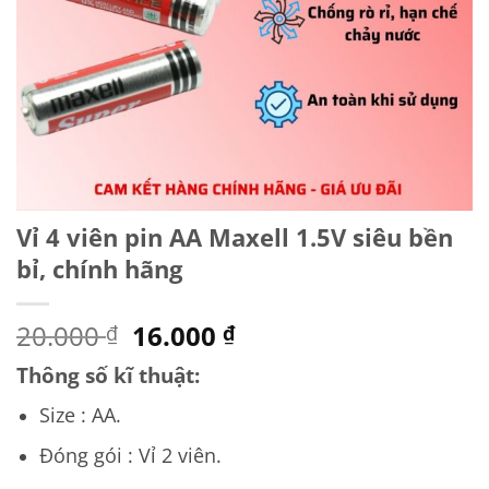
Vỉ 4 viên pin AA Maxell 1.5V siêu bền
bỉ, chính hãng
Giá
Giá
20.000
16.000
₫
₫
gốc
hiện
Thông số kĩ thuật:
là:
tại
20.000 ₫.
là:
Size : AA.
16.000 ₫.
Đóng gói : Vỉ 2 viên.