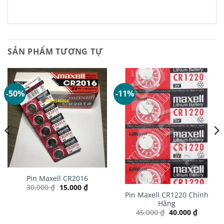
SẢN PHẨM TƯƠNG TỰ
-50%
-11%
Pin Maxell CR2016
Giá
Giá
30.000
₫
15.000
₫
gốc
hiện
Pin Maxell CR1220 Chính
là:
tại
Hãng
30.000 ₫.
là:
Giá
Giá
45.000
₫
40.000
₫
15.000 ₫.
gốc
hiện
 ₫.