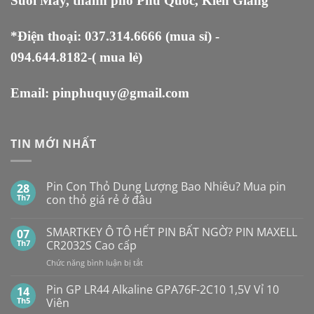
Suối Mây, thành phố Phú Quốc, Kiên Giang
*Điện thoại:
037.314.6666
(mua sỉ) -
094.644.8182
-( mua lẻ)
Email:
pinphuquy@gmail.com
TIN MỚI NHẤT
Pin Con Thỏ Dung Lượng Bao Nhiêu? Mua pin
28
Th7
con thỏ giá rẻ ở đâu
Không
có
SMARTKEY Ô TÔ HẾT PIN BẤT NGỜ? PIN MAXELL
07
bình
luận
Th7
CR2032S Cao cấp
ở
Pin
ở
Chức năng bình luận bị tắt
Con
SMARTKEY
Thỏ
Ô
Dung
Pin GP LR44 Alkaline GPA76F-2C10 1,5V Vỉ 10
14
Lượng
TÔ
Th5
Viên
Bao
HẾT