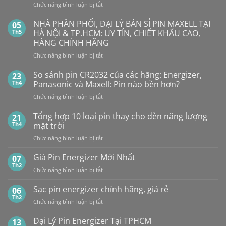
Nhiêu?
ở
Chức năng bình luận bị tắt
PIN
Mua
Pin
pin
BẤT
con
GP
NHÀ PHÂN PHỐI, ĐẠI LÝ BÁN SỈ PIN MAXELL TẠI
NGỜ?
05
thỏ
LR44
PIN
Th5
HÀ NỘI & TP.HCM: UY TÍN, CHIẾT KHẤU CAO,
giá
Alkaline
rẻ
MAXELL
HÀNG CHÍNH HÃNG
ở
GPA76F-
CR2032S Cao
đâu
ở
Chức năng bình luận bị tắt
2C10
cấp
NHÀ
1,5V
PHÂN
Vỉ
So sánh pin CR2032 của các hãng: Energizer,
23
PHỐI,
10
Th4
Panasonic và Maxell: Pin nào bền hơn?
ĐẠI
Viên
ở
Chức năng bình luận bị tắt
LÝ
So
BÁN
sánh
Tổng hợp 10 loại pin thay cho đèn năng lượng
SỈ
21
pin
PIN
Th4
mặt trời
CR2032
MAXELL
ở
Chức năng bình luận bị tắt
của
TẠI
Tổng
các
HÀ
hợp
Giá Pin Energizer Mới Nhất
hãng:
07
NỘI
10
Energizer,
Th2
&
ở
Chức năng bình luận bị tắt
loại
Panasonic
TP.HCM:
Giá
pin
và
UY
Pin
Sạc pin energizer chính hãng, giá rẻ
06
thay
Maxell:
TÍN,
Energizer
Th2
cho
Pin
CHIẾT
ở
Chức năng bình luận bị tắt
Mới
đèn
nào
KHẤU
Sạc
Nhất
năng
bền
CAO,
pin
Đại Lý Pin Energizer Tại TPHCM
13
lượng
hơn?