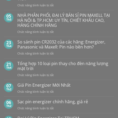
HẾT
Nhiêu?
ở
Chức năng bình luận bị tắt
PIN
Mua
Pin
pin
BẤT
con
GP
NHÀ PHÂN PHỐI, ĐẠI LÝ BÁN SỈ PIN MAXELL TẠI
NGỜ?
05
thỏ
LR44
PIN
Th5
HÀ NỘI & TP.HCM: UY TÍN, CHIẾT KHẤU CAO,
giá
Alkaline
rẻ
MAXELL
HÀNG CHÍNH HÃNG
ở
GPA76F-
CR2032S Cao
đâu
ở
Chức năng bình luận bị tắt
2C10
cấp
NHÀ
1,5V
PHÂN
Vỉ
So sánh pin CR2032 của các hãng: Energizer,
23
PHỐI,
10
Th4
Panasonic và Maxell: Pin nào bền hơn?
ĐẠI
Viên
ở
Chức năng bình luận bị tắt
LÝ
So
BÁN
sánh
Tổng hợp 10 loại pin thay cho đèn năng lượng
SỈ
21
pin
PIN
Th4
mặt trời
CR2032
MAXELL
ở
Chức năng bình luận bị tắt
của
TẠI
Tổng
các
HÀ
hợp
Giá Pin Energizer Mới Nhất
hãng:
07
NỘI
10
Energizer,
Th2
&
ở
Chức năng bình luận bị tắt
loại
Panasonic
TP.HCM:
Giá
pin
và
UY
Pin
Sạc pin energizer chính hãng, giá rẻ
06
thay
Maxell:
TÍN,
Energizer
Th2
cho
Pin
CHIẾT
ở
Chức năng bình luận bị tắt
Mới
đèn
nào
KHẤU
Sạc
Nhất
năng
bền
CAO,
pin