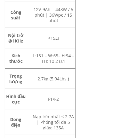
12V-9Ah | 448W / 5
Công
phút | 36Wpc / 15
suất
phút
Nội trở
<15Ω
@1KHz
Kích
L:151 – W:65– H:94 –
thước
TH: 10 2 (±1
Trọng
2.7kg (5.94Lbs.)
lượng
Hình đầu
F1/F2
cực
Nạp lớn nhất < 2.7A
Dòng
| Phóng tối đa 5
điện
giây: 135A