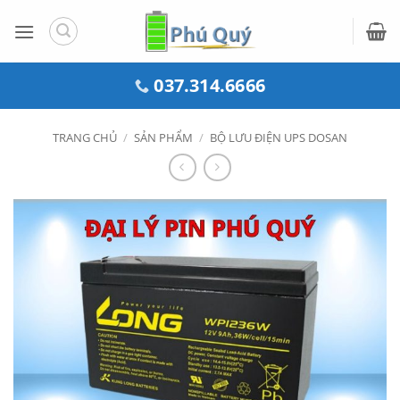
Bỏ
qua
nội
dung
037.314.6666
TRANG CHỦ
/
SẢN PHẨM
/
BỘ LƯU ĐIỆN UPS DOSAN