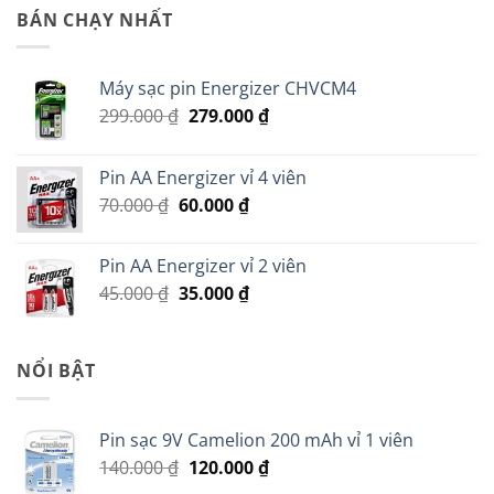
là:
tại
BÁN CHẠY NHẤT
150.000 ₫.
là:
50.000 ₫.
Máy sạc pin Energizer CHVCM4
Giá
Giá
299.000
₫
279.000
₫
gốc
hiện
là:
tại
Pin AA Energizer vỉ 4 viên
299.000 ₫.
là:
Giá
Giá
70.000
₫
60.000
₫
279.000 ₫.
gốc
hiện
là:
tại
Pin AA Energizer vỉ 2 viên
70.000 ₫.
là:
Giá
Giá
45.000
₫
35.000
₫
60.000 ₫.
gốc
hiện
là:
tại
45.000 ₫.
là:
NỔI BẬT
35.000 ₫.
Pin sạc 9V Camelion 200 mAh vỉ 1 viên
Giá
Giá
140.000
₫
120.000
₫
gốc
hiện