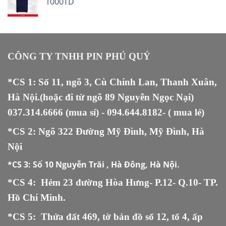
1000TD
CÔNG TY TNHH PIN PHÚ QUÝ
*CS 1: Số 11, ngõ 3, Cù Chính Lan, Thanh Xuân,
Hà Nội.(hoặc đi từ ngõ 89 Nguyễn Ngọc Nại)
037.314.6666
(mua sỉ) -
094.644.8182
- ( mua lẻ)
*CS 2: Ngõ 322 Đường Mỹ Đình, Mỹ Đình, Hà
Nội
*CS 3:
Số 10 Nguyễn Trãi , Hà Đông, Hà Nội.
*CS 4: Hẻm 23 đường Hòa Hưng- P.12- Q.10- TP.
Hồ Chí Minh.
*CS 5
:
Thửa đất 469, tờ bản đồ số 12, tổ 4, ấp