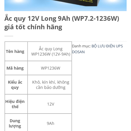
Ắc quy 12V Long 9Ah (WP7.2-1236W)
giá tốt chính hãng
Danh mục:
BỘ LƯU ĐIỆN UPS
Ắc quy Long
Tên hàng
DOSAN
WP1236W (12V-9Ah)
Mã hàng
WP1236W
Kiểu ắc
Khô, kín khí, không
quy
cần bảo dưỡng
Hiệu điện
12V
thế
Dung
9Ah
lượng