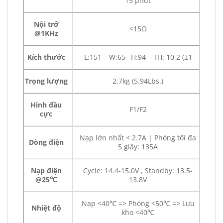
15 phút
Nội trở
<15Ω
@1KHz
Kích thước
L:151 – W:65– H:94 – TH: 10 2 (±1
Trọng lượng
2.7kg (5.94Lbs.)
Hình đầu
F1/F2
cực
Nạp lớn nhất < 2.7A | Phóng tối đa
Dòng điện
5 giây: 135A
Nạp điện
Cycle: 14.4-15.0V , Standby: 13.5-
@25℃
13.8V
Nạp <40℃ => Phóng <50℃ => Lưu
Nhiệt độ
kho <40℃