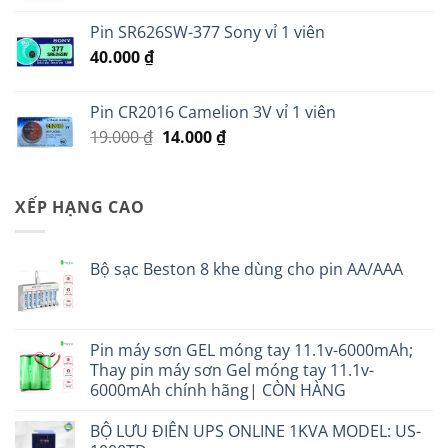
là:
tại
Pin SR626SW-377 Sony vỉ 1 viên
140.000 ₫.
là:
40.000
₫
120.000 ₫.
Pin CR2016 Camelion 3V vỉ 1 viên
Giá
Giá
19.000
₫
14.000
₫
gốc
hiện
là:
tại
19.000 ₫.
là:
XẾP HẠNG CAO
14.000 ₫.
Bộ sạc Beston 8 khe dùng cho pin AA/AAA
Pin máy sơn GEL móng tay 11.1v-6000mAh;
Thay pin máy sơn Gel móng tay 11.1v-
6000mAh chính hãng| CÒN HÀNG
BỘ LƯU ĐIÊN UPS ONLINE 1KVA MODEL: US-