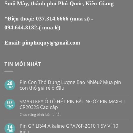
Suối Mây, thành phố Phú Quốc, Kiên Giang
*Điện thoại:
037.314.6666
(mua sỉ) -
094.644.8182
-( mua lẻ)
Email:
pinphuquy@gmail.com
TIN MỚI NHẤT
Pin Con Thỏ Dung Lượng Bao Nhiêu? Mua pin
28
Th7
con thỏ giá rẻ ở đâu
Không
có
SMARTKEY Ô TÔ HẾT PIN BẤT NGỜ? PIN MAXELL
07
bình
luận
Th7
CR2032S Cao cấp
ở
Pin
ở
Chức năng bình luận bị tắt
Con
SMARTKEY
Thỏ
Ô
Dung
Pin GP LR44 Alkaline GPA76F-2C10 1,5V Vỉ 10
14
Lượng
TÔ
Th5
Viên
Bao