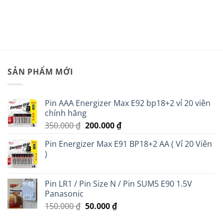
SẢN PHẨM MỚI
Pin AAA Energizer Max E92 bp18+2 vỉ 20 viên
chính hãng
Giá
Giá
350.000
₫
200.000
₫
gốc
hiện
Pin Energizer Max E91 BP18+2 AA ( Vỉ 20 Viên
là:
tại
)
350.000 ₫.
là:
200.000 ₫.
Pin LR1 / Pin Size N / Pin SUM5 E90 1.5V
Panasonic
Giá
Giá
150.000
₫
50.000
₫
gốc
hiện