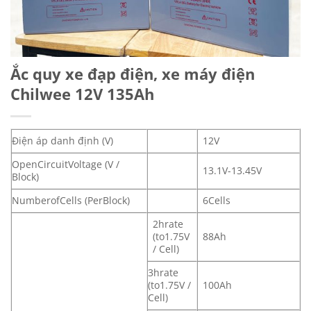
Ắc quy xe đạp điện, xe máy điện
Chilwee 12V 135Ah
Điện áp danh định (V)
12V
OpenCircuitVoltage (V /
13.1V-13.45V
Block)
NumberofCells (PerBlock)
6Cells
2hrate
(to1.75V
88Ah
/ Cell)
3hrate
(to1.75V /
100Ah
Cell)