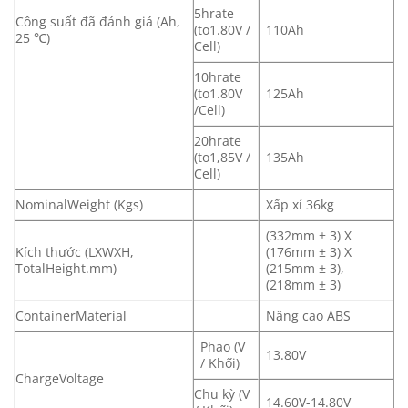
5hrate
Công suất đã đánh giá (Ah,
(to1.80V /
110Ah
25 ℃)
Cell)
10hrate
(to1.80V
125Ah
/Cell)
20hrate
(to1,85V /
135Ah
Cell)
NominalWeight (Kgs)
Xấp xỉ 36kg
(332mm ± 3) X
Kích thước (LXWXH,
(176mm ± 3) X
TotalHeight.mm)
(215mm ± 3),
(218mm ± 3)
ContainerMaterial
Nâng cao ABS
Phao (V
13.80V
/ Khối)
ChargeVoltage
Chu kỳ (V
14.60V-14.80V