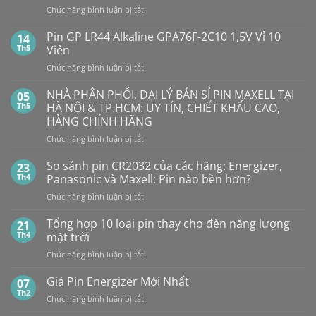
Pin
ở
Chức năng bình luận bị tắt
Con
SMARTKEY
Thỏ
Ô
Dung
Pin GP LR44 Alkaline GPA76F-2C10 1,5V Vỉ 10
14
Lượng
TÔ
Th5
Viên
Bao
HẾT
Nhiêu?
ở
Chức năng bình luận bị tắt
PIN
Mua
Pin
pin
BẤT
con
GP
NHÀ PHÂN PHỐI, ĐẠI LÝ BÁN SỈ PIN MAXELL TẠI
NGỜ?
05
thỏ
LR44
PIN
Th5
HÀ NỘI & TP.HCM: UY TÍN, CHIẾT KHẤU CAO,
giá
Alkaline
rẻ
MAXELL
HÀNG CHÍNH HÃNG
ở
GPA76F-
CR2032S Cao
đâu
ở
Chức năng bình luận bị tắt
2C10
cấp
NHÀ
1,5V
PHÂN
Vỉ
So sánh pin CR2032 của các hãng: Energizer,
23
PHỐI,
10
Th4
Panasonic và Maxell: Pin nào bền hơn?
ĐẠI
Viên
ở
Chức năng bình luận bị tắt
LÝ
So
BÁN
sánh
Tổng hợp 10 loại pin thay cho đèn năng lượng
SỈ
21
pin
PIN
Th4
mặt trời
CR2032
MAXELL
ở
Chức năng bình luận bị tắt
của
TẠI
Tổng
các
HÀ
hợp
Giá Pin Energizer Mới Nhất
hãng:
07
NỘI
10
Energizer,
Th2
&
ở
Chức năng bình luận bị tắt
loại
Panasonic
TP.HCM:
Giá
pin
và