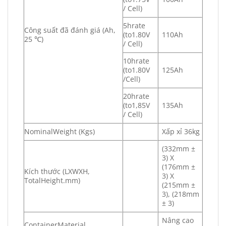
/ Cell)
5hrate
Công suất đã đánh giá (Ah,
(to1.80V
110Ah
25 ℃)
/ Cell)
10hrate
(to1.80V
125Ah
/Cell)
20hrate
(to1,85V
135Ah
/ Cell)
NominalWeight (Kgs)
Xấp xỉ 36kg
(332mm ±
3) X
(176mm ±
Kích thước (LXWXH,
3) X
TotalHeight.mm)
(215mm ±
3), (218mm
± 3)
Nâng cao
ContainerMaterial