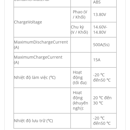
ABS
Phao (V
13.80V
/ Khối)
ChargeVoltage
Chu kỳ
14.60V-
(V / Khối)
14.80V
MaximumDischargeCurrent
500A(5s)
(A)
MaximumChargeCurrent
15A
(A)
Hoạt
-20 ℃
Nhiệt độ làm việc (℃)
động
đến50 ℃
(tối đa):
Hoạt
động
20 ℃ đến
(khuyến
30 ℃
nghị):
-20 ℃
Nhiệt độ lưu trữ (℃)
đến50 ℃