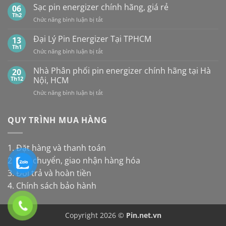
UY
Pin
Sạc pin energizer chính hãng, giá rẻ
06
thay
Maxell:
TÍN,
Energizer
Th2
cho
Pin
CHIẾT
ở
Chức năng bình luận bị tắt
Mới
đèn
nào
KHẤU
Sạc
Nhất
năng
bền
CAO,
pin
Đại Lý Pin Energizer Tại TPHCM
13
lượng
hơn?
HÀNG
energizer
Th1
mặt
ở
Chức năng bình luận bị tắt
CHÍNH
chính
trời
Đại
HÃNG
hãng,
Lý
Nhà Phân phối pin energizer chính hãng tại Hà
20
giá
Pin
Th12
Nội, HCM
rẻ
Energizer
ở
Chức năng bình luận bị tắt
Tại
Nhà
TPHCM
Phân
phối
QUY TRÌNH MUA HÀNG
pin
energizer
chính
1. Đặt hàng và thanh toán
hãng
2. Vận chuyển, giao nhận hàng hóa
tại
Hà
3. Đổi trả và hoàn tiền
Nội,
4. Chính sách bảo hành
HCM
Copyright 2026 ©
Pin.net.vn