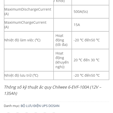
/ Khối)
MaximumDischargeCurrent
500A(5s)
(A)
MaximumChargeCurrent
15A
(A)
Hoạt
Nhiệt độ làm việc (℃)
động
-20 ℃ đến50 ℃
(tối đa):
Hoạt
động
20 ℃ đến 30 ℃
(khuyến
nghị):
Nhiệt độ lưu trữ (℃)
-20 ℃ đến50 ℃
Thông số kỹ thuật ắc quy Chilwee 6-EVF-100A (12V –
135Ah)
Danh mục:
BỘ LƯU ĐIỆN UPS DOSAN