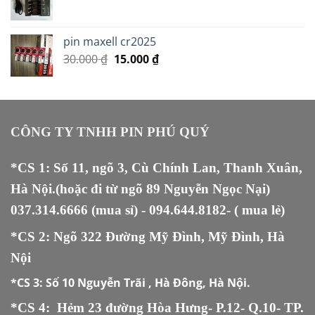
pin maxell cr2025
Giá
Giá
30.000
₫
15.000
₫
gốc
hiện
là:
tại
30.000 ₫.
là:
15.000 ₫.
CÔNG TY TNHH PIN PHÚ QUÝ
*CS 1: Số 11, ngõ 3, Cù Chính Lan, Thanh Xuân,
Hà Nội.(hoặc đi từ ngõ 89 Nguyễn Ngọc Nại)
037.314.6666
(mua sỉ) -
094.644.8182
- ( mua lẻ)
*CS 2: Ngõ 322 Đường Mỹ Đình, Mỹ Đình, Hà
Nội
*CS 3:
Số 10 Nguyễn Trãi , Hà Đông, Hà Nội.
*CS 4: Hẻm 23 đường Hòa Hưng- P.12- Q.10- TP.