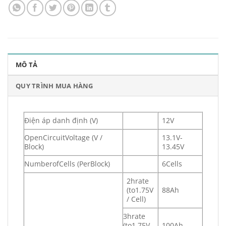
MÔ TẢ
QUY TRÌNH MUA HÀNG
Điện áp danh định (V)
12V
OpenCircuitVoltage (V /
13.1V-
Block)
13.45V
NumberofCells (PerBlock)
6Cells
2hrate
(to1.75V
88Ah
/ Cell)
3hrate
(to1.75V
100Ah