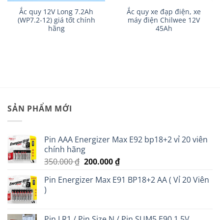
Ắc quy 12V Long 7.2Ah
Ắc quy xe đạp điện, xe
(WP7.2-12) giá tốt chính
máy điện Chilwee 12V
hãng
45Ah
SẢN PHẨM MỚI
Pin AAA Energizer Max E92 bp18+2 vỉ 20 viên
chính hãng
Giá
Giá
350.000
₫
200.000
₫
gốc
hiện
Pin Energizer Max E91 BP18+2 AA ( Vỉ 20 Viên
là:
tại
)
350.000 ₫.
là:
200.000 ₫.
Pin LR1 / Pin Size N / Pin SUM5 E90 1.5V