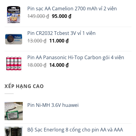
Pin sạc AA Camelion 2700 mAh vỉ 2 viên
Giá
Giá
149.000
₫
95.000
₫
gốc
hiện
là:
tại
Pin CR2032 Tcbest 3V vỉ 1 viên
149.000 ₫.
là:
Giá
Giá
13.000
₫
11.000
₫
95.000 ₫.
gốc
hiện
là:
tại
Pin AA Panasonic Hi-Top Carbon gói 4 viên
13.000 ₫.
là:
Giá
Giá
18.000
₫
14.000
₫
11.000 ₫.
gốc
hiện
là:
tại
18.000 ₫.
là:
XẾP HẠNG CAO
14.000 ₫.
Pin Ni-MH 3.6V huawei
Bộ Sạc Enerlong 8 cổng cho pin AA và AAA