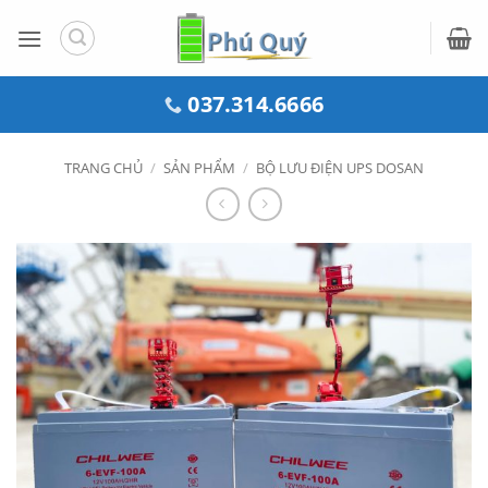
Bỏ
qua
nội
dung
037.314.6666
TRANG CHỦ
/
SẢN PHẨM
/
BỘ LƯU ĐIỆN UPS DOSAN