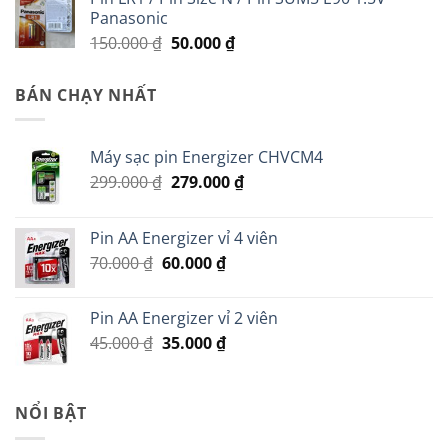
Panasonic
Giá
Giá
150.000
₫
50.000
₫
gốc
hiện
là:
tại
BÁN CHẠY NHẤT
150.000 ₫.
là:
50.000 ₫.
Máy sạc pin Energizer CHVCM4
Giá
Giá
299.000
₫
279.000
₫
gốc
hiện
là:
tại
Pin AA Energizer vỉ 4 viên
299.000 ₫.
là:
Giá
Giá
70.000
₫
60.000
₫
279.000 ₫.
gốc
hiện
là:
tại
Pin AA Energizer vỉ 2 viên
70.000 ₫.
là:
Giá
Giá
45.000
₫
35.000
₫
60.000 ₫.
gốc
hiện
là:
tại
45.000 ₫.
là:
NỔI BẬT
35.000 ₫.