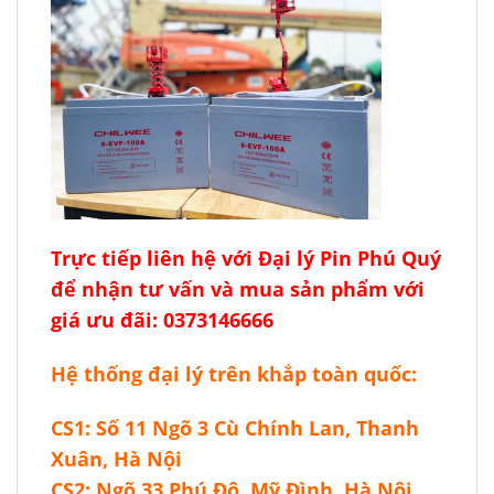
Trực tiếp liên hệ với
Đại lý Pin Phú Quý
để nhận tư vấn và mua sản phẩm với
giá ưu đãi: 0373146666
Hệ thống đại lý trên khắp toàn quốc:
CS1: Số 11 Ngõ 3 Cù Chính Lan, Thanh
Xuân, Hà Nội
CS2: Ngõ 33 Phú Đô, Mỹ Đình, Hà Nội