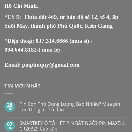
Hồ Chí Minh.
*CS 5
:
Thửa đất 469, tờ bản đồ số 12, tổ 4, ấp
Suối Mây, thành phố Phú Quốc, Kiên Giang
*Điện thoại:
037.314.6666
(mua sỉ) -
094.644.8182
-( mua lẻ)
Email:
pinphuquy@gmail.com
TIN MỚI NHẤT
Pin Con Thỏ Dung Lượng Bao Nhiêu? Mua pin
28
Th7
con thỏ giá rẻ ở đâu
Không
có
SMARTKEY Ô TÔ HẾT PIN BẤT NGỜ? PIN MAXELL
07
bình
luận
Th7
CR2032S Cao cấp
ở