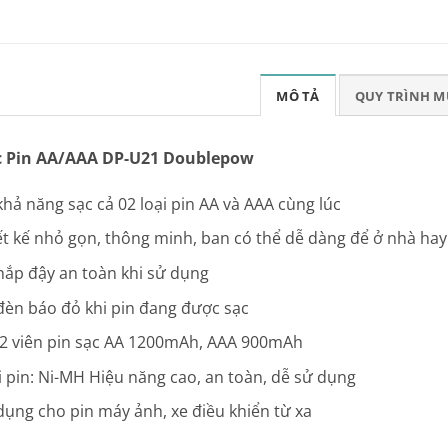
MÔ TẢ
QUY TRÌNH 
c Pin AA/AAA DP-U21 Doublepow
khả năng sạc cả 02 loại pin AA và AAA cùng lúc
ết kế nhỏ gọn, thông minh, ban có thể dễ dàng để ở nhà hay
nắp đậy an toàn khi sử dụng
đèn báo đỏ khi pin đang được sạc
 2 viên pin sạc AA 1200mAh, AAA 900mAh
i pin: Ni-MH Hiệu năng cao, an toàn, dễ sử dụng
dụng cho pin máy ảnh, xe điều khiển từ xa