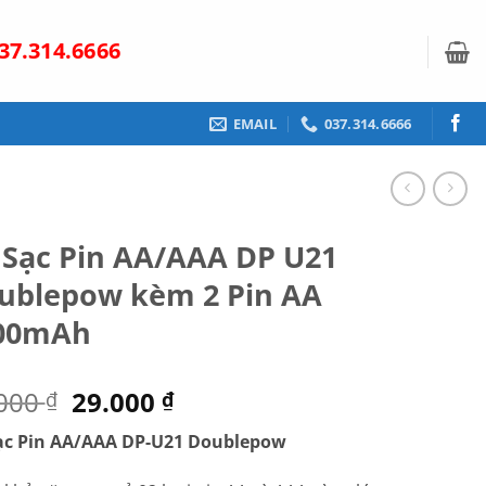
37.314.6666
EMAIL
037.314.6666
 Sạc Pin AA/AAA DP U21
ublepow kèm 2 Pin AA
00mAh
Giá
Giá
.000
29.000
₫
₫
gốc
hiện
ạc Pin AA/AAA DP-U21 Doublepow
là:
tại
40.000 ₫.
là: