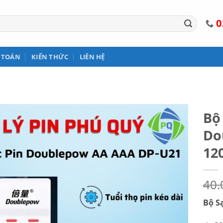
0
 TOÁN
KIẾN THỨC
LIÊN HỆ
Bộ
Do
12
40
Bộ S