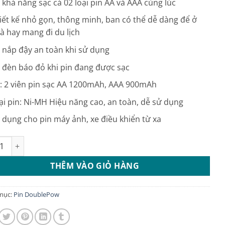
 khả năng sạc cả 02 loại pin AA và AAA cùng lúc
29.000 ₫.
iết kế nhỏ gọn, thông minh, ban có thể dễ dàng để ở
à hay mang đi du lịch
 nắp đậy an toàn khi sử dụng
 đèn báo đỏ khi pin đang được sạc
: 2 viên pin sạc AA 1200mAh, AAA 900mAh
ại pin: Ni-MH Hiệu năng cao, an toàn, dễ sử dụng
 dụng cho pin máy ảnh, xe điều khiển từ xa
c Pin AA/AAA DP U21 Doublepow kèm 2 Pin AA 1200mAh số lượ
THÊM VÀO GIỎ HÀNG
mục:
Pin DoublePow