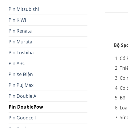
Pin Mitsubishi
Pin KiWi
Pin Renata
Pin Murata
Bộ Sạ
Pin Toshiba
Có 
Pin ABC
Thi
Pin Xe Điện
Có 
Pin PuJiMax
Có 
Pin Double A
Bộ:
Pin DoublePow
Loạ
Sử 
Pin Goodcell