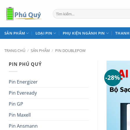
Bỏ
qua
Tìm
kiếm:
nội
dung
SẢN PHẨM
LOẠI PIN
PHỤ KIỆN NGÀNH PIN
THANH
TRANG CHỦ
/
SẢN PHẨM
/
PIN DOUBLEPOW
PIN PHÚ QUÝ
-28%
Pin Energizer
Pin Eveready
Pin GP
Pin Maxell
Pin Ansmann