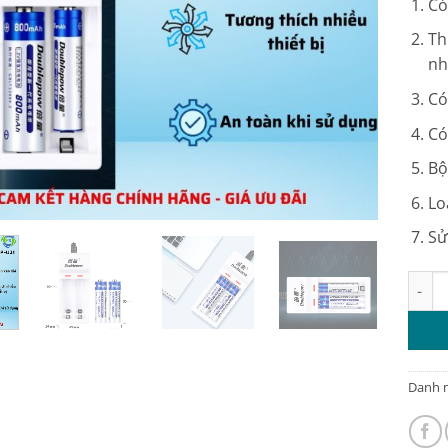
Có
Th
nh
Có
Có
Bộ
Lo
Sử
Bộ Sạ
Danh 