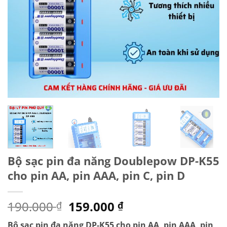
Bộ sạc pin đa năng Doublepow DP-K55
cho pin AA, pin AAA, pin C, pin D
Giá
Giá
190.000
159.000
₫
₫
gốc
hiện
Bộ sạc pin đa năng DP-K55 cho pin AA, pin AAA, pin