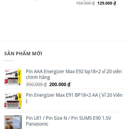
Giá
Giá
150.000
₫
129.000
₫
gốc
hiện
là:
tại
150.000 ₫.
là:
129.00
 ₫.
SẢN PHẨM MỚI
Pin AAA Energizer Max E92 bp18+2 vỉ 20 viên
chính hãng
Giá
Giá
350.000
₫
200.000
₫
gốc
hiện
Pin Energizer Max E91 BP18+2 AA ( Vỉ 20 Viên
là:
tại
)
350.000 ₫.
là:
200.000 ₫.
Pin LR1 / Pin Size N / Pin SUM5 E90 1.5V
Panasonic