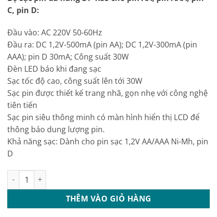
là:
tại
C, pin D:
190.000 ₫.
là:
159.000 ₫.
Đầu vào: AC 220V 50-60Hz
Đầu ra: DC 1,2V-500mA (pin AA); DC 1,2V-300mA (pin
AAA); pin D 30mA; Công suất 30W
Đèn LED báo khi đang sạc
Sạc tốc độ cao, công suất lên tới 30W
Sạc pin được thiết kế trang nhã, gọn nhẹ với công nghệ
tiên tiến
Sạc pin siêu thông minh có màn hình hiển thị LCD để
thông báo dung lượng pin.
Khả năng sạc: Dành cho pin sạc 1,2V AA/AAA Ni-Mh, pin
D
Bộ sạc pin đa năng Doublepow DP-K55 cho pin AA, pin AAA, pin
THÊM VÀO GIỎ HÀNG