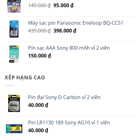
Giá
Giá
149.000
₫
95.000
₫
gốc
hiện
là:
tại
Máy sạc pin Panasonic Eneloop BQ-CC51
149.000 ₫.
là:
Giá
Giá
439.000
₫
398.000
₫
95.000 ₫.
gốc
hiện
là:
tại
Pin sạc AAA Sony 800 mAh vỉ 2 viên
439.000 ₫.
là:
150.000
₫
398.000 ₫.
XẾP HẠNG CAO
Pin đại Sony D Carbon vỉ 2 viên
40.000
₫
Pin LR1130 189 Sony AG10 vỉ 1 viên
40.000
₫