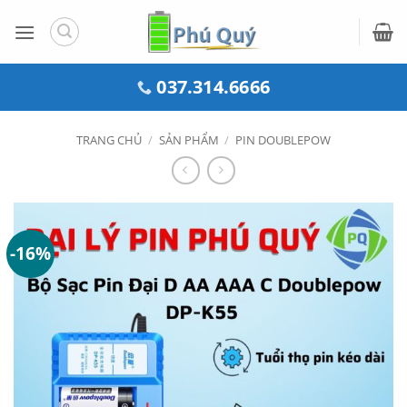
Bỏ
qua
nội
dung
037.314.6666
TRANG CHỦ
/
SẢN PHẨM
/
PIN DOUBLEPOW
-16%