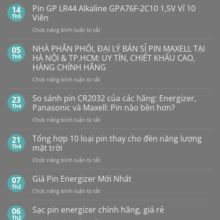
Thỏ
Ô
Dung
Pin GP LR44 Alkaline GPA76F-2C10 1,5V Vỉ 10
14
Lượng
TÔ
Th5
Viên
Bao
HẾT
Nhiêu?
ở
Chức năng bình luận bị tắt
PIN
Mua
Pin
pin
BẤT
con
GP
NHÀ PHÂN PHỐI, ĐẠI LÝ BÁN SỈ PIN MAXELL TẠI
NGỜ?
05
thỏ
LR44
PIN
Th5
HÀ NỘI & TP.HCM: UY TÍN, CHIẾT KHẤU CAO,
giá
Alkaline
rẻ
MAXELL
HÀNG CHÍNH HÃNG
ở
GPA76F-
CR2032S Cao
đâu
ở
Chức năng bình luận bị tắt
2C10
cấp
NHÀ
1,5V
PHÂN
Vỉ
So sánh pin CR2032 của các hãng: Energizer,
23
PHỐI,
10
Th4
Panasonic và Maxell: Pin nào bền hơn?
ĐẠI
Viên
ở
Chức năng bình luận bị tắt
LÝ
So
BÁN
sánh
Tổng hợp 10 loại pin thay cho đèn năng lượng
SỈ
21
pin
PIN
Th4
mặt trời
CR2032
MAXELL
ở
Chức năng bình luận bị tắt
của
TẠI
Tổng
các
HÀ
hợp
Giá Pin Energizer Mới Nhất
hãng:
07
NỘI
10
Energizer,
Th2
&
ở
Chức năng bình luận bị tắt
loại
Panasonic
TP.HCM:
Giá
pin
và
UY
Pin
Sạc pin energizer chính hãng, giá rẻ
06
thay
Maxell:
TÍN,
Energizer
Th2
cho
Pin