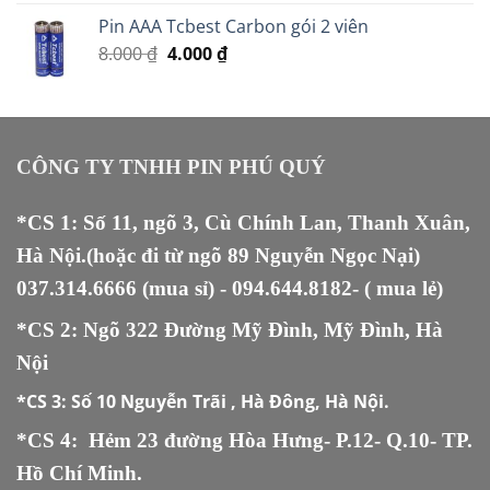
Pin AAA Tcbest Carbon gói 2 viên
Giá
Giá
8.000
₫
4.000
₫
gốc
hiện
là:
tại
8.000 ₫.
là:
4.000 ₫.
CÔNG TY TNHH PIN PHÚ QUÝ
*CS 1: Số 11, ngõ 3, Cù Chính Lan, Thanh Xuân,
Hà Nội.(hoặc đi từ ngõ 89 Nguyễn Ngọc Nại)
037.314.6666
(mua sỉ) -
094.644.8182
- ( mua lẻ)
*CS 2: Ngõ 322 Đường Mỹ Đình, Mỹ Đình, Hà
Nội
*CS 3:
Số 10 Nguyễn Trãi , Hà Đông, Hà Nội.
*CS 4: Hẻm 23 đường Hòa Hưng- P.12- Q.10- TP.
Hồ Chí Minh.