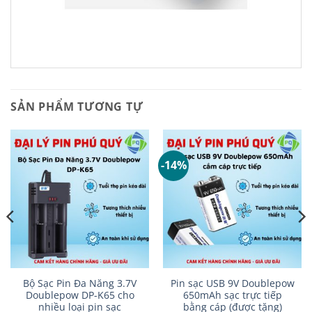
SẢN PHẨM TƯƠNG TỰ
-14%
Bộ Sạc Pin Đa Năng 3.7V
Pin sạc USB 9V Doublepow
Doublepow DP-K65 cho
650mAh sạc trực tiếp
nhiều loại pin sạc
bằng cáp (được tặng)