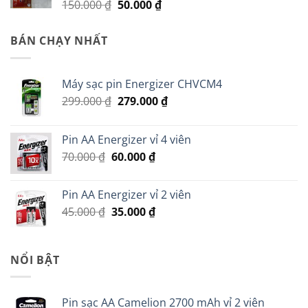
Giá
Giá
150.000
₫
50.000
₫
gốc
hiện
là:
tại
BÁN CHẠY NHẤT
150.000 ₫.
là:
50.000 ₫.
Máy sạc pin Energizer CHVCM4
Giá
Giá
299.000
₫
279.000
₫
gốc
hiện
là:
tại
Pin AA Energizer vỉ 4 viên
299.000 ₫.
là:
Giá
Giá
70.000
₫
60.000
₫
279.000 ₫.
gốc
hiện
là:
tại
Pin AA Energizer vỉ 2 viên
70.000 ₫.
là:
Giá
Giá
45.000
₫
35.000
₫
60.000 ₫.
gốc
hiện
là:
tại
45.000 ₫.
là:
NỔI BẬT
35.000 ₫.
Pin sạc AA Camelion 2700 mAh vỉ 2 viên