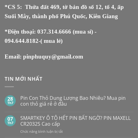
*CS 5
:
Thửa đất 469, tờ bản đồ số 12, tổ 4, ấp
Suối Mây, thành phố Phú Quốc, Kiên Giang
*Điện thoại:
037.314.6666
(mua sỉ) -
094.644.8182
-( mua lẻ)
Email:
pinphuquy@gmail.com
TIN MỚI NHẤT
Pin Con Thỏ Dung Lượng Bao Nhiêu? Mua pin
28
Th7
con thỏ giá rẻ ở đâu
Không
có
SMARTKEY Ô TÔ HẾT PIN BẤT NGỜ? PIN MAXELL
07
bình
luận
Th7
CR2032S Cao cấp
ở
Pin
ở
Chức năng bình luận bị tắt
Con
SMARTKEY