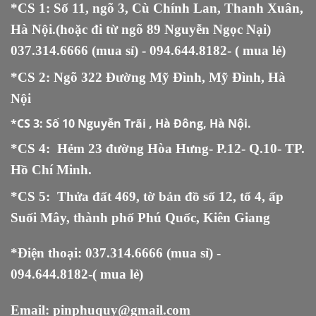
*CS 1: Số 11, ngõ 3, Cù Chính Lan, Thanh Xuân,
Hà Nội.(hoặc đi từ ngõ 89 Nguyễn Ngọc Nại)
037.314.6666
(mua sỉ) -
094.644.8182
- ( mua lẻ)
*CS 2: Ngõ 322 Đường Mỹ Đình, Mỹ Đình, Hà
Nội
*CS 3:
Số 10 Nguyễn Trãi , Hà Đông, Hà Nội.
*CS 4: Hẻm 23 đường Hòa Hưng- P.12- Q.10- TP.
Hồ Chí Minh.
*CS 5
:
Thửa đất 469, tờ bản đồ số 12, tổ 4, ấp
Suối Mây, thành phố Phú Quốc, Kiên Giang
*Điện thoại:
037.314.6666
(mua sỉ) -
094.644.8182
-( mua lẻ)
Email:
pinphuquy@gmail.com