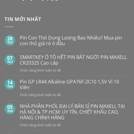
TIN MỚI NHẤT
Pin Con Thỏ Dung Lượng Bao Nhiêu? Mua pin
28
Th7
con thỏ giá rẻ ở đâu
Không
có
SMARTKEY Ô TÔ HẾT PIN BẤT NGỜ? PIN MAXELL
07
bình
luận
Th7
CR2032S Cao cấp
ở
Pin
ở
Chức năng bình luận bị tắt
Con
SMARTKEY
Thỏ
Ô
Dung
Pin GP LR44 Alkaline GPA76F-2C10 1,5V Vỉ 10
14
Lượng
TÔ
Th5
Viên
Bao
HẾT
Nhiêu?
ở
Chức năng bình luận bị tắt
PIN
Mua
Pin
pin
BẤT
con
GP
NHÀ PHÂN PHỐI, ĐẠI LÝ BÁN SỈ PIN MAXELL TẠI
NGỜ?
05
thỏ
LR44
PIN
Th5
HÀ NỘI & TP.HCM: UY TÍN, CHIẾT KHẤU CAO,
giá
Alkaline
rẻ
MAXELL
HÀNG CHÍNH HÃNG
ở
GPA76F-
CR2032S Cao
đâu
ở
Chức năng bình luận bị tắt
2C10
cấp
NHÀ
1,5V