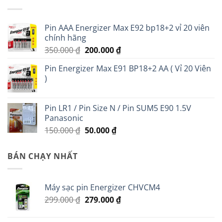
Pin AAA Energizer Max E92 bp18+2 vỉ 20 viên
chính hãng
Giá
Giá
350.000
₫
200.000
₫
gốc
hiện
Pin Energizer Max E91 BP18+2 AA ( Vỉ 20 Viên
là:
tại
)
350.000 ₫.
là:
200.000 ₫.
Pin LR1 / Pin Size N / Pin SUM5 E90 1.5V
Panasonic
Giá
Giá
150.000
₫
50.000
₫
gốc
hiện
là:
tại
BÁN CHẠY NHẤT
150.000 ₫.
là:
50.000 ₫.
Máy sạc pin Energizer CHVCM4
Giá
Giá
299.000
₫
279.000
₫
gốc
hiện
là:
tại