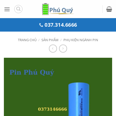
Bỏ
qua
nội
dung
037.314.6666
TRANG CHỦ
/
SẢN PHẨM
/
PHỤ KIỆN NGÀNH PIN