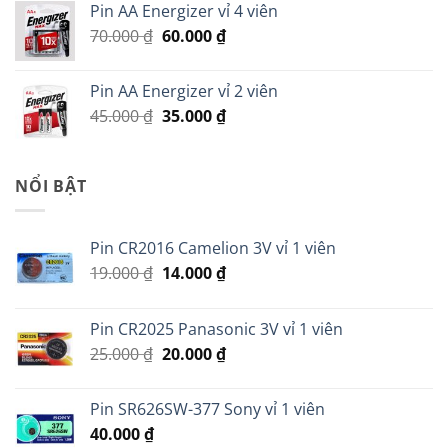
Pin AA Energizer vỉ 4 viên
299.000 ₫.
là:
Giá
Giá
70.000
₫
60.000
₫
279.000 ₫.
gốc
hiện
là:
tại
Pin AA Energizer vỉ 2 viên
70.000 ₫.
là:
Giá
Giá
45.000
₫
35.000
₫
60.000 ₫.
gốc
hiện
là:
tại
45.000 ₫.
là:
NỔI BẬT
35.000 ₫.
Pin CR2016 Camelion 3V vỉ 1 viên
Giá
Giá
19.000
₫
14.000
₫
gốc
hiện
là:
tại
Pin CR2025 Panasonic 3V vỉ 1 viên
19.000 ₫.
là:
Giá
Giá
25.000
₫
20.000
₫
14.000 ₫.
gốc
hiện
là:
tại
Pin SR626SW-377 Sony vỉ 1 viên
25.000 ₫.
là:
40.000
₫
20.000 ₫.