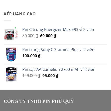
XẾP HẠNG CAO
Pin C trung Energizer Max E93 vỉ 2 viên
Giá
Giá
80.000
₫
69.000
₫
gốc
hiện
là:
tại
Pin trung Sony C Stamina Plus vỉ 2 viên
80.000 ₫.
là:
100.000
₫
69.000 ₫.
Pin sạc AA Camelion 2700 mAh vỉ 2 viên
Giá
Giá
149.000
₫
95.000
₫
gốc
hiện
là:
tại
149.000 ₫.
là:
95.000 ₫.
CÔNG TY TNHH PIN PHÚ QUÝ