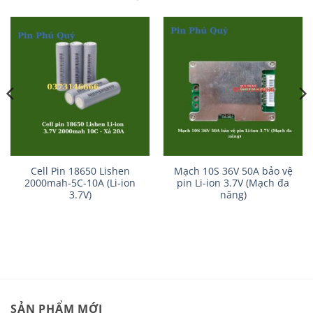
Cell Pin 18650 Lishen
Mạch 10S 36V 50A bảo vệ
2000mah-5C-10A (Li-ion
pin Li-ion 3.7V (Mạch đa
3.7V)
năng)
SẢN PHẨM MỚI