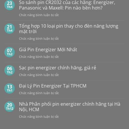
PHÂN
Vỉ
So sánh pin CR2032 của các hãng: Energizer,
23
PHỐI,
10
Th4
Panasonic và Maxell: Pin nào bền hơn?
ĐẠI
Viên
ở
Chức năng bình luận bị tắt
LÝ
So
BÁN
sánh
Tổng hợp 10 loại pin thay cho đèn năng lượng
SỈ
21
pin
PIN
Th4
mặt trời
CR2032
MAXELL
ở
Chức năng bình luận bị tắt
của
TẠI
Tổng
các
HÀ
hợp
Giá Pin Energizer Mới Nhất
hãng:
07
NỘI
10
Energizer,
Th2
&
ở
Chức năng bình luận bị tắt
loại
Panasonic
TP.HCM:
Giá
pin
và
UY
Pin
Sạc pin energizer chính hãng, giá rẻ
06
thay
Maxell:
TÍN,
Energizer
Th2
cho
Pin
CHIẾT
ở
Chức năng bình luận bị tắt
Mới
đèn
nào
KHẤU
Sạc
Nhất
năng
bền
CAO,
pin
Đại Lý Pin Energizer Tại TPHCM
13
lượng
hơn?
HÀNG
energizer
Th1
mặt
ở
Chức năng bình luận bị tắt
CHÍNH
chính
trời
Đại
HÃNG
hãng,
Lý
Nhà Phân phối pin energizer chính hãng tại Hà
20
giá
Pin
Th12
Nội, HCM
rẻ
Energizer
ở
Chức năng bình luận bị tắt
Tại
Nhà
TPHCM
Phân