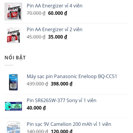
là:
tại
Pin AA Energizer vỉ 4 viên
299.000 ₫.
là:
Giá
Giá
70.000
₫
60.000
₫
279.000 ₫.
gốc
hiện
là:
tại
Pin AA Energizer vỉ 2 viên
70.000 ₫.
là:
Giá
Giá
45.000
₫
35.000
₫
60.000 ₫.
gốc
hiện
là:
tại
45.000 ₫.
là:
NỔI BẬT
35.000 ₫.
Máy sạc pin Panasonic Eneloop BQ-CC51
Giá
Giá
439.000
₫
398.000
₫
gốc
hiện
là:
tại
Pin SR626SW-377 Sony vỉ 1 viên
439.000 ₫.
là:
40.000
₫
398.000 ₫.
Pin sạc 9V Camelion 200 mAh vỉ 1 viên
Giá
Giá
140.000
₫
120.000
₫