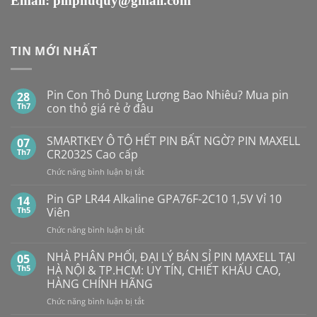
Email:
pinphuquy@gmail.com
TIN MỚI NHẤT
Pin Con Thỏ Dung Lượng Bao Nhiêu? Mua pin
28
Th7
con thỏ giá rẻ ở đâu
Không
có
SMARTKEY Ô TÔ HẾT PIN BẤT NGỜ? PIN MAXELL
07
bình
luận
Th7
CR2032S Cao cấp
ở
Pin
ở
Chức năng bình luận bị tắt
Con
SMARTKEY
Thỏ
Ô
Dung
Pin GP LR44 Alkaline GPA76F-2C10 1,5V Vỉ 10
14
Lượng
TÔ
Th5
Viên
Bao
HẾT
Nhiêu?
ở
Chức năng bình luận bị tắt
PIN
Mua
Pin
pin
BẤT
con
GP
NHÀ PHÂN PHỐI, ĐẠI LÝ BÁN SỈ PIN MAXELL TẠI
NGỜ?
05
thỏ
LR44
PIN
Th5
HÀ NỘI & TP.HCM: UY TÍN, CHIẾT KHẤU CAO,
giá
Alkaline
rẻ
MAXELL
HÀNG CHÍNH HÃNG
ở
GPA76F-
CR2032S Cao
đâu
ở
Chức năng bình luận bị tắt
2C10
cấp
NHÀ
1,5V