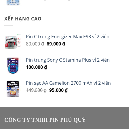
gốc
hiện
là:
tại
140.000 ₫.
là:
XẾP HẠNG CAO
120.000 ₫.
Pin C trung Energizer Max E93 vỉ 2 viên
Giá
Giá
80.000
₫
69.000
₫
gốc
hiện
là:
tại
Pin trung Sony C Stamina Plus vỉ 2 viên
80.000 ₫.
là:
100.000
₫
69.000 ₫.
Pin sạc AA Camelion 2700 mAh vỉ 2 viên
Giá
Giá
149.000
₫
95.000
₫
gốc
hiện
là:
tại
149.000 ₫.
là:
95.000 ₫.
CÔNG TY TNHH PIN PHÚ QUÝ