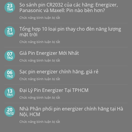
PHÂN
Vỉ
So sánh pin CR2032 của các hãng: Energizer,
23
PHỐI,
10
Th4
Panasonic và Maxell: Pin nào bền hơn?
ĐẠI
Viên
ở
Chức năng bình luận bị tắt
LÝ
So
BÁN
sánh
Tổng hợp 10 loại pin thay cho đèn năng lượng
SỈ
21
pin
PIN
Th4
mặt trời
CR2032
MAXELL
ở
Chức năng bình luận bị tắt
của
TẠI
Tổng
các
HÀ
hợp
Giá Pin Energizer Mới Nhất
hãng:
07
NỘI
10
Energizer,
Th2
&
ở
Chức năng bình luận bị tắt
loại
Panasonic
TP.HCM:
Giá
pin
và
UY
Pin
Sạc pin energizer chính hãng, giá rẻ
06
thay
Maxell:
TÍN,
Energizer
Th2
cho
Pin
CHIẾT
ở
Chức năng bình luận bị tắt
Mới
đèn
nào
KHẤU
Sạc
Nhất
năng
bền
CAO,
pin
Đại Lý Pin Energizer Tại TPHCM
13
lượng
hơn?
HÀNG
energizer
Th1
mặt
ở
Chức năng bình luận bị tắt
CHÍNH
chính
trời
Đại
HÃNG
hãng,
Lý
Nhà Phân phối pin energizer chính hãng tại Hà
20
giá
Pin
Th12
Nội, HCM
rẻ
Energizer
ở
Chức năng bình luận bị tắt
Tại
Nhà
TPHCM
Phân