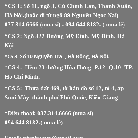
*CS 1: Số 11, ngõ 3, Cù Chính Lan, Thanh Xuân,
Hà Nội.(hoặc đi từ ngõ 89 Nguyễn Ngọc Nại)
037.314.6666
(mua sỉ) -
094.644.8182
- ( mua lẻ)
*CS 2: Ngõ 322 Đường Mỹ Đình, Mỹ Đình, Hà
Nội
*CS 3:
Số 10 Nguyễn Trãi , Hà Đông, Hà Nội.
*CS 4: Hẻm 23 đường Hòa Hưng- P.12- Q.10- TP.
Hồ Chí Minh.
*CS 5
:
Thửa đất 469, tờ bản đồ số 12, tổ 4, ấp
Suối Mây, thành phố Phú Quốc, Kiên Giang
*Điện thoại:
037.314.6666
(mua sỉ) -
094.644.8182
-( mua lẻ)