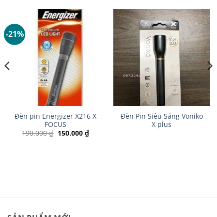
-21%
Đèn pin Energizer X216 X
Đèn Pin Siêu Sáng Voniko
FOCUS
X plus
Giá
Giá
190.000
₫
150.000
₫
gốc
hiện
là:
tại
n
190.000 ₫.
là:
150.000 ₫.
50.000 ₫.