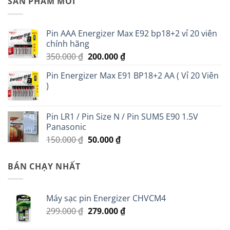
SẢN PHẨM MỚI
Pin AAA Energizer Max E92 bp18+2 vỉ 20 viên
chính hãng
Giá
Giá
350.000
₫
200.000
₫
gốc
hiện
Pin Energizer Max E91 BP18+2 AA ( Vỉ 20 Viên
là:
tại
)
350.000 ₫.
là:
200.000 ₫.
Pin LR1 / Pin Size N / Pin SUM5 E90 1.5V
Panasonic
Giá
Giá
150.000
₫
50.000
₫
gốc
hiện
là:
tại
BÁN CHẠY NHẤT
150.000 ₫.
là:
50.000 ₫.
Máy sạc pin Energizer CHVCM4
Giá
Giá
299.000
₫
279.000
₫
gốc
hiện