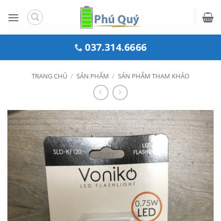
Bỏ
qua
nội
dung
037.314.6666
TRANG CHỦ
/
SẢN PHẨM
/
SẢN PHẨM THAM KHẢO