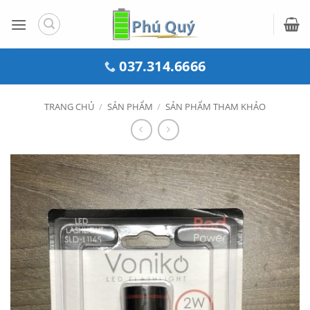
Bỏ
qua
nội
dung
037.314.6666
TRANG CHỦ
/
SẢN PHẨM
/
SẢN PHẨM THAM KHẢO