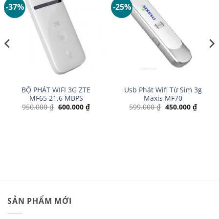
-37%
-25%
BỘ PHÁT WIFI 3G ZTE
Usb Phát Wifi Từ Sim 3g
MF65 21.6 MBPS
Maxis MF70
Giá
Giá
Giá
Giá
950.000
₫
600.000
₫
599.000
₫
450.000
₫
gốc
hiện
gốc
hiện
là:
tại
là:
tại
950.000 ₫.
là:
599.000 ₫.
là:
600.000 ₫.
450.00
SẢN PHẨM MỚI