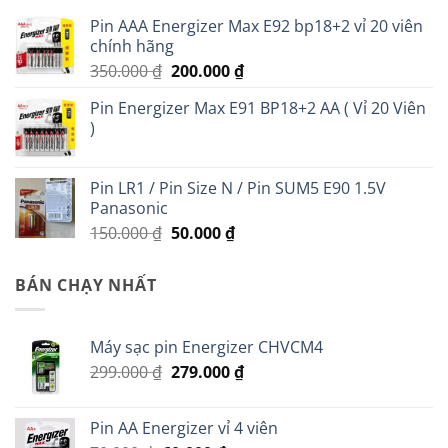
Pin AAA Energizer Max E92 bp18+2 vỉ 20 viên
chính hãng
Giá
Giá
350.000
₫
200.000
₫
gốc
hiện
Pin Energizer Max E91 BP18+2 AA ( Vỉ 20 Viên
là:
tại
)
350.000 ₫.
là:
200.000 ₫.
Pin LR1 / Pin Size N / Pin SUM5 E90 1.5V
Panasonic
Giá
Giá
150.000
₫
50.000
₫
gốc
hiện
là:
tại
BÁN CHẠY NHẤT
150.000 ₫.
là:
50.000 ₫.
Máy sạc pin Energizer CHVCM4
Giá
Giá
299.000
₫
279.000
₫
gốc
hiện
là:
tại
Pin AA Energizer vỉ 4 viên
299.000 ₫.
là: