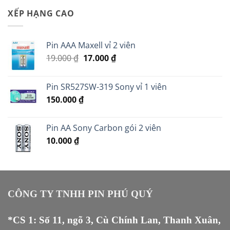
25.000 ₫.
là:
XẾP HẠNG CAO
20.000 ₫.
Pin AAA Maxell vỉ 2 viên
Giá
Giá
19.000
₫
17.000
₫
gốc
hiện
là:
tại
Pin SR527SW-319 Sony vỉ 1 viên
19.000 ₫.
là:
150.000
₫
17.000 ₫.
Pin AA Sony Carbon gói 2 viên
10.000
₫
CÔNG TY TNHH PIN PHÚ QUÝ
*CS 1: Số 11, ngõ 3, Cù Chính Lan, Thanh Xuân,