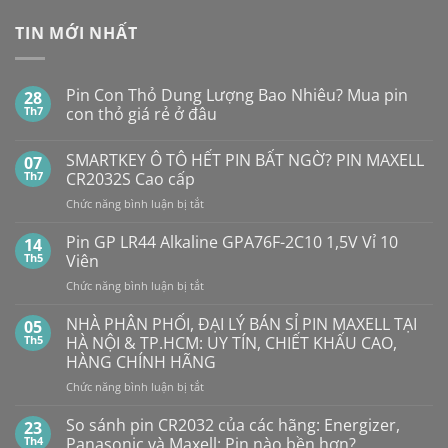
TIN MỚI NHẤT
Pin Con Thỏ Dung Lượng Bao Nhiêu? Mua pin
28
Th7
con thỏ giá rẻ ở đâu
Không
có
SMARTKEY Ô TÔ HẾT PIN BẤT NGỜ? PIN MAXELL
07
bình
luận
Th7
CR2032S Cao cấp
ở
Pin
ở
Chức năng bình luận bị tắt
Con
SMARTKEY
Thỏ
Ô
Dung
Pin GP LR44 Alkaline GPA76F-2C10 1,5V Vỉ 10
14
Lượng
TÔ
Th5
Viên
Bao
HẾT
Nhiêu?
ở
Chức năng bình luận bị tắt
PIN
Mua
Pin
pin
BẤT
con
GP
NHÀ PHÂN PHỐI, ĐẠI LÝ BÁN SỈ PIN MAXELL TẠI
NGỜ?
05
thỏ
LR44
PIN
Th5
HÀ NỘI & TP.HCM: UY TÍN, CHIẾT KHẤU CAO,
giá
Alkaline
rẻ
MAXELL
HÀNG CHÍNH HÃNG
ở
GPA76F-
CR2032S Cao
đâu
ở
Chức năng bình luận bị tắt
2C10
cấp
NHÀ
1,5V
PHÂN
Vỉ
So sánh pin CR2032 của các hãng: Energizer,
23
PHỐI,
10
Th4
Panasonic và Maxell: Pin nào bền hơn?