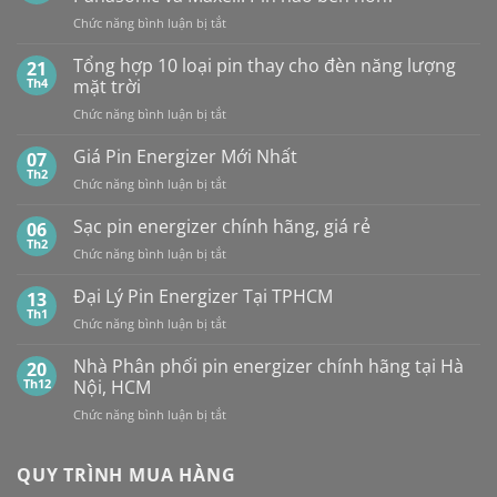
ĐẠI
Viên
ở
Chức năng bình luận bị tắt
LÝ
So
BÁN
sánh
Tổng hợp 10 loại pin thay cho đèn năng lượng
SỈ
21
pin
PIN
Th4
mặt trời
CR2032
MAXELL
ở
Chức năng bình luận bị tắt
của
TẠI
Tổng
các
HÀ
hợp
Giá Pin Energizer Mới Nhất
hãng:
07
NỘI
10
Energizer,
Th2
&
ở
Chức năng bình luận bị tắt
loại
Panasonic
TP.HCM:
Giá
pin
và
UY
Pin
Sạc pin energizer chính hãng, giá rẻ
06
thay
Maxell:
TÍN,
Energizer
Th2
cho
Pin
CHIẾT
ở
Chức năng bình luận bị tắt
Mới
đèn
nào
KHẤU
Sạc
Nhất
năng
bền
CAO,
pin
Đại Lý Pin Energizer Tại TPHCM
13
lượng
hơn?
HÀNG
energizer
Th1
mặt
ở
Chức năng bình luận bị tắt
CHÍNH
chính
trời
Đại
HÃNG
hãng,
Lý
Nhà Phân phối pin energizer chính hãng tại Hà
20
giá
Pin
Th12
Nội, HCM
rẻ
Energizer
ở
Chức năng bình luận bị tắt
Tại
Nhà
TPHCM
Phân
phối
QUY TRÌNH MUA HÀNG
pin