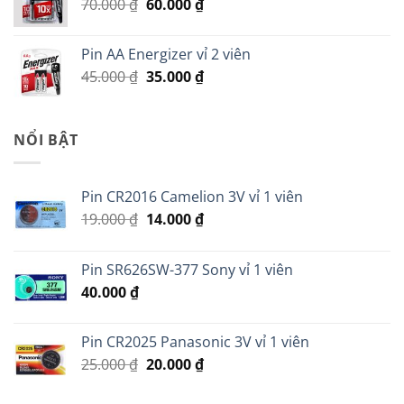
Giá
Giá
70.000
₫
60.000
₫
279.000 ₫.
gốc
hiện
là:
tại
Pin AA Energizer vỉ 2 viên
70.000 ₫.
là:
Giá
Giá
45.000
₫
35.000
₫
60.000 ₫.
gốc
hiện
là:
tại
45.000 ₫.
là:
NỔI BẬT
35.000 ₫.
Pin CR2016 Camelion 3V vỉ 1 viên
Giá
Giá
19.000
₫
14.000
₫
gốc
hiện
là:
tại
Pin SR626SW-377 Sony vỉ 1 viên
19.000 ₫.
là:
40.000
₫
14.000 ₫.
Pin CR2025 Panasonic 3V vỉ 1 viên
Giá
Giá
25.000
₫
20.000
₫
gốc
hiện
là:
tại