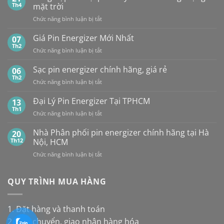
pin
PIN
Th4
mặt trời
CR2032
MAXELL
ở
Chức năng bình luận bị tắt
của
TẠI
Tổng
các
HÀ
hợp
Giá Pin Energizer Mới Nhất
hãng:
07
NỘI
10
Energizer,
Th2
&
ở
Chức năng bình luận bị tắt
loại
Panasonic
TP.HCM:
Giá
pin
và
UY
Pin
Sạc pin energizer chính hãng, giá rẻ
06
thay
Maxell:
TÍN,
Energizer
Th2
cho
Pin
CHIẾT
ở
Chức năng bình luận bị tắt
Mới
đèn
nào
KHẤU
Sạc
Nhất
năng
bền
CAO,
pin
Đại Lý Pin Energizer Tại TPHCM
13
lượng
hơn?
HÀNG
energizer
Th1
mặt
ở
Chức năng bình luận bị tắt
CHÍNH
chính
trời
Đại
HÃNG
hãng,
Lý
Nhà Phân phối pin energizer chính hãng tại Hà
20
giá
Pin
Th12
Nội, HCM
rẻ
Energizer
ở
Chức năng bình luận bị tắt
Tại
Nhà
TPHCM
Phân
phối
QUY TRÌNH MUA HÀNG
pin
energizer
chính
1. Đặt hàng và thanh toán
hãng
2. Vận chuyển, giao nhận hàng hóa
tại