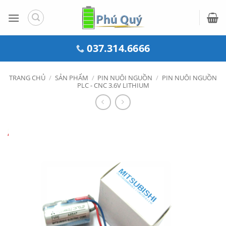
Bỏ
qua
nội
dung
037.314.6666
TRANG CHỦ
/
SẢN PHẨM
/
PIN NUÔI NGUỒN
/
PIN NUÔI NGUỒN
PLC - CNC 3.6V LITHIUM