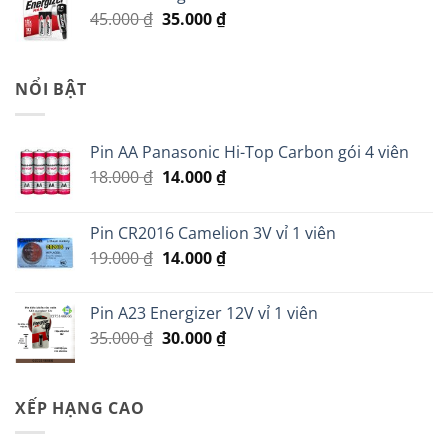
70.000 ₫.
là:
Giá
Giá
45.000
₫
35.000
₫
60.000 ₫.
gốc
hiện
là:
tại
45.000 ₫.
là:
NỔI BẬT
35.000 ₫.
Pin AA Panasonic Hi-Top Carbon gói 4 viên
Giá
Giá
18.000
₫
14.000
₫
gốc
hiện
là:
tại
Pin CR2016 Camelion 3V vỉ 1 viên
18.000 ₫.
là:
Giá
Giá
19.000
₫
14.000
₫
14.000 ₫.
gốc
hiện
là:
tại
Pin A23 Energizer 12V vỉ 1 viên
19.000 ₫.
là:
Giá
Giá
35.000
₫
30.000
₫
14.000 ₫.
gốc
hiện
là:
tại
35.000 ₫.
là:
XẾP HẠNG CAO
30.000 ₫.