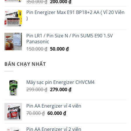
Giá
Giá
350.000
₫
200.000
₫
gốc
hiện
Pin Energizer Max E91 BP18+2 AA ( Vỉ 20 Viên
là:
tại
)
350.000 ₫.
là:
200.000 ₫.
Pin LR1 / Pin Size N / Pin SUM5 E90 1.5V
Panasonic
Giá
Giá
150.000
₫
50.000
₫
gốc
hiện
là:
tại
BÁN CHẠY NHẤT
150.000 ₫.
là:
50.000 ₫.
Máy sạc pin Energizer CHVCM4
Giá
Giá
299.000
₫
279.000
₫
gốc
hiện
là:
tại
Pin AA Energizer vỉ 4 viên
299.000 ₫.
là:
Giá
Giá
70.000
₫
60.000
₫
279.000 ₫.
gốc
hiện
là:
tại
Pin AA Energizer vỉ 2 viên