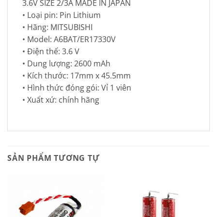
3.6V SIZE 2/3A MADE IN JAPAN
• Loại pin: Pin Lithium
• Hãng: MITSUBISHI
• Model: A6BAT/ER17330V
• Điện thế: 3.6 V
• Dung lượng: 2600 mAh
• Kích thước: 17mm x 45.5mm
• Hình thức đóng gói: Vỉ 1 viên
• Xuất xứ: chính hãng
SẢN PHẨM TƯƠNG TỰ