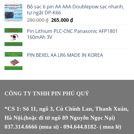
Bộ sạc 6 pin AA AAA Doublepow sạc nhanh,
tự ngắt DP-K66
Giá
Giá
280.000
₫
265.000
₫
gốc
hiện
Pin Lithium PLC-CNC Panasonic AFP1801
là:
tại
160mAh 3V
280.000 ₫.
là:
265.000 ₫.
PIN BEXEL AA LR6 MADE IN KOREA
CÔNG TY TNHH PIN PHÚ QUÝ
*CS 1: Số 11, ngõ 3, Cù Chính Lan, Thanh Xuân,
Hà Nội.(hoặc đi từ ngõ 89 Nguyễn Ngọc Nại)
037.314.6666
(mua sỉ) -
094.644.8182
- ( mua lẻ)