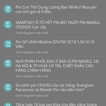
Pin Con Thỏ Dung Lượng Bao Nhiêu? Mua pin
28
Th7
con thỏ giá rẻ ở đâu
Không
có
SMARTKEY Ô TÔ HẾT PIN BẤT NGỜ? PIN MAXELL
07
bình
luận
Th7
CR2032S Cao cấp
ở
Pin
ở
Chức năng bình luận bị tắt
Con
SMARTKEY
Thỏ
Ô
Dung
Pin GP LR44 Alkaline GPA76F-2C10 1,5V Vỉ 10
14
Lượng
TÔ
Th5
Viên
Bao
HẾT
Nhiêu?
ở
Chức năng bình luận bị tắt
PIN
Mua
Pin
pin
BẤT
con
GP
NHÀ PHÂN PHỐI, ĐẠI LÝ BÁN SỈ PIN MAXELL TẠI
NGỜ?
05
thỏ
LR44
PIN
Th5
HÀ NỘI & TP.HCM: UY TÍN, CHIẾT KHẤU CAO,
giá
Alkaline
rẻ
MAXELL
HÀNG CHÍNH HÃNG
ở
GPA76F-
CR2032S Cao
đâu
ở
Chức năng bình luận bị tắt
2C10
cấp
NHÀ
1,5V
PHÂN
Vỉ
So sánh pin CR2032 của các hãng: Energizer,
23
PHỐI,
10
Th4
Panasonic và Maxell: Pin nào bền hơn?
ĐẠI
Viên
ở
Chức năng bình luận bị tắt
LÝ
So
BÁN
sánh
Tổng hợp 10 loại pin thay cho đèn năng lượng
SỈ
21