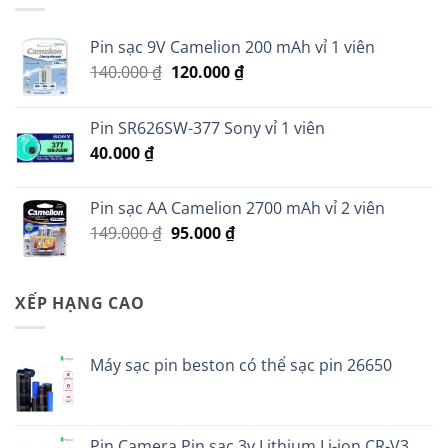
Pin sạc 9V Camelion 200 mAh vỉ 1 viên
Giá
Giá
140.000
₫
120.000
₫
gốc
hiện
là:
tại
Pin SR626SW-377 Sony vỉ 1 viên
140.000 ₫.
là:
40.000
₫
120.000 ₫.
Pin sạc AA Camelion 2700 mAh vỉ 2 viên
Giá
Giá
149.000
₫
95.000
₫
gốc
hiện
là:
tại
149.000 ₫.
là:
XẾP HẠNG CAO
95.000 ₫.
Máy sạc pin beston có thể sạc pin 26650
Pin Camera Pin sạc 3v Lithium Li-ion CR-V3