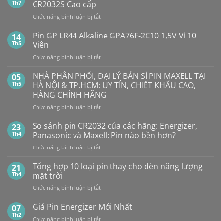
luận
Th7
CR2032S Cao cấp
ở
Pin
ở
Chức năng bình luận bị tắt
Con
SMARTKEY
Thỏ
Ô
Dung
Pin GP LR44 Alkaline GPA76F-2C10 1,5V Vỉ 10
14
Lượng
TÔ
Th5
Viên
Bao
HẾT
Nhiêu?
ở
Chức năng bình luận bị tắt
PIN
Mua
Pin
pin
BẤT
con
GP
NHÀ PHÂN PHỐI, ĐẠI LÝ BÁN SỈ PIN MAXELL TẠI
NGỜ?
05
thỏ
LR44
PIN
Th5
HÀ NỘI & TP.HCM: UY TÍN, CHIẾT KHẤU CAO,
giá
Alkaline
rẻ
MAXELL
HÀNG CHÍNH HÃNG
ở
GPA76F-
CR2032S Cao
đâu
ở
Chức năng bình luận bị tắt
2C10
cấp
NHÀ
1,5V
PHÂN
Vỉ
So sánh pin CR2032 của các hãng: Energizer,
23
PHỐI,
10
Th4
Panasonic và Maxell: Pin nào bền hơn?
ĐẠI
Viên
ở
Chức năng bình luận bị tắt
LÝ
So
BÁN
sánh
Tổng hợp 10 loại pin thay cho đèn năng lượng
SỈ
21
pin
PIN
Th4
mặt trời
CR2032
MAXELL
ở
Chức năng bình luận bị tắt
của
TẠI
Tổng
các
HÀ
hợp
Giá Pin Energizer Mới Nhất
hãng:
07
NỘI
10
Energizer,
Th2
&
ở
Chức năng bình luận bị tắt
loại