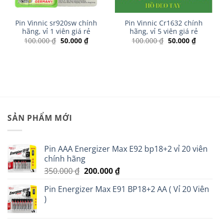
Pin Vinnic sr920sw chính
Pin Vinnic Cr1632 chính
hãng, vỉ 1 viên giá rẻ
hãng, vỉ 5 viên giá rẻ
Giá
Giá
Giá
Giá
100.000
₫
50.000
₫
100.000
₫
50.000
₫
gốc
hiện
gốc
hiện
là:
tại
là:
tại
100.000 ₫.
là:
100.000 ₫.
là:
00 ₫.
50.000 ₫.
50.000 
SẢN PHẨM MỚI
Pin AAA Energizer Max E92 bp18+2 vỉ 20 viên
chính hãng
Giá
Giá
350.000
₫
200.000
₫
gốc
hiện
Pin Energizer Max E91 BP18+2 AA ( Vỉ 20 Viên
là:
tại
)
350.000 ₫.
là:
200.000 ₫.