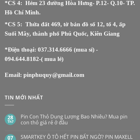
*CS 4: Hẻm 23 đường Hòa Hưng- P.12- Q.10- TP.
Hồ Chí Minh.
*CS 5
:
Thửa đất 469, tờ bản đồ số 12, tổ 4, ấp
Suối Mây, thành phố Phú Quốc, Kiên Giang
*Điện thoại:
037.314.6666
(mua sỉ) -
094.644.8182
-( mua lẻ)
Email:
pinphuquy@gmail.com
TIN MỚI NHẤT
Pin Con Thỏ Dung Lượng Bao Nhiêu? Mua pin
28
Th7
con thỏ giá rẻ ở đâu
Không
có
SMARTKEY Ô TÔ HẾT PIN BẤT NGỜ? PIN MAXELL
07
bình