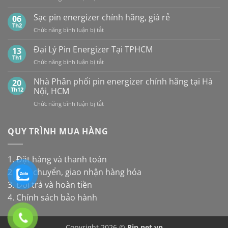
Panasonic
TP.HCM:
Giá
pin
và
UY
Pin
Sạc pin energizer chính hãng, giá rẻ
06
thay
Maxell:
TÍN,
Energizer
Th2
cho
Pin
CHIẾT
ở
Chức năng bình luận bị tắt
Mới
đèn
nào
KHẤU
Sạc
Nhất
năng
bền
CAO,
pin
Đại Lý Pin Energizer Tại TPHCM
13
lượng
hơn?
HÀNG
energizer
Th1
mặt
ở
Chức năng bình luận bị tắt
CHÍNH
chính
trời
Đại
HÃNG
hãng,
Lý
Nhà Phân phối pin energizer chính hãng tại Hà
20
giá
Pin
Th12
Nội, HCM
rẻ
Energizer
ở
Chức năng bình luận bị tắt
Tại
Nhà
TPHCM
Phân
phối
QUY TRÌNH MUA HÀNG
pin
energizer
chính
1. Đặt hàng và thanh toán
hãng
2. Vận chuyển, giao nhận hàng hóa
tại
Hà
3. Đổi trả và hoàn tiền
Nội,
4. Chính sách bảo hành
HCM
Copyright 2026 ©
Pin.net.vn