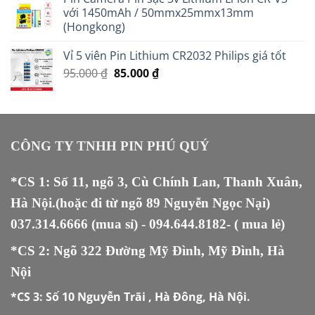
với 1450mAh / 50mmx25mmx13mm
(Hongkong)
Vỉ 5 viên Pin Lithium CR2032 Philips giá tốt
Giá
Giá
95.000
₫
85.000
₫
gốc
hiện
là:
tại
95.000 ₫.
là:
85.000 ₫.
CÔNG TY TNHH PIN PHÚ QUÝ
*CS 1: Số 11, ngõ 3, Cù Chính Lan, Thanh Xuân,
Hà Nội.(hoặc đi từ ngõ 89 Nguyễn Ngọc Nại)
037.314.6666
(mua sỉ) -
094.644.8182
- ( mua lẻ)
*CS 2: Ngõ 322 Đường Mỹ Đình, Mỹ Đình, Hà
Nội
*CS 3:
Số 10 Nguyễn Trãi , Hà Đông, Hà Nội.