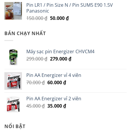
Pin LR1 / Pin Size N / Pin SUM5 E90 1.5V
Panasonic
Giá
Giá
150.000
₫
50.000
₫
gốc
hiện
là:
tại
BÁN CHẠY NHẤT
150.000 ₫.
là:
50.000 ₫.
Máy sạc pin Energizer CHVCM4
Giá
Giá
299.000
₫
279.000
₫
gốc
hiện
là:
tại
Pin AA Energizer vỉ 4 viên
299.000 ₫.
là:
Giá
Giá
70.000
₫
60.000
₫
279.000 ₫.
gốc
hiện
là:
tại
Pin AA Energizer vỉ 2 viên
70.000 ₫.
là:
Giá
Giá
45.000
₫
35.000
₫
60.000 ₫.
gốc
hiện
là:
tại
45.000 ₫.
là:
NỔI BẬT
35.000 ₫.