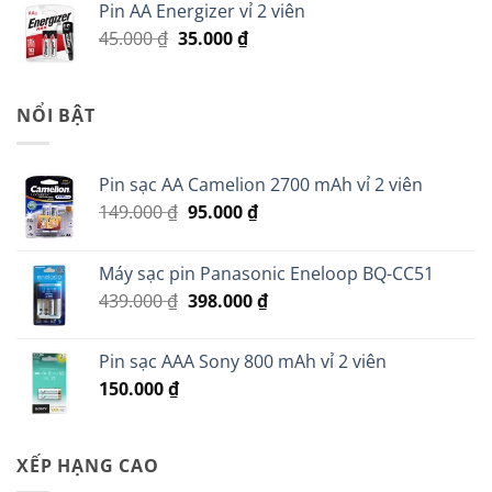
Pin AA Energizer vỉ 2 viên
70.000 ₫.
là:
Giá
Giá
45.000
₫
35.000
₫
60.000 ₫.
gốc
hiện
là:
tại
45.000 ₫.
là:
NỔI BẬT
35.000 ₫.
Pin sạc AA Camelion 2700 mAh vỉ 2 viên
Giá
Giá
149.000
₫
95.000
₫
gốc
hiện
là:
tại
Máy sạc pin Panasonic Eneloop BQ-CC51
149.000 ₫.
là:
Giá
Giá
439.000
₫
398.000
₫
95.000 ₫.
gốc
hiện
là:
tại
Pin sạc AAA Sony 800 mAh vỉ 2 viên
439.000 ₫.
là:
150.000
₫
398.000 ₫.
XẾP HẠNG CAO