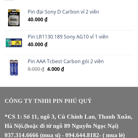
Pin đại Sony D Carbon vỉ 2 viên
40.000
₫
Pin LR1130 189 Sony AG10 vỉ 1 viên
40.000
₫
Pin AAA Tcbest Carbon gói 2 viên
Giá
Giá
8.000
₫
4.000
₫
gốc
hiện
là:
tại
8.000 ₫.
là:
4.000 ₫.
CÔNG TY TNHH PIN PHÚ QUÝ
*CS 1: Số 11, ngõ 3, Cù Chính Lan, Thanh Xuân,
Hà Nội.(hoặc đi từ ngõ 89 Nguyễn Ngọc Nại)
037.314.6666
(mua sỉ) -
094.644.8182
- ( mua lẻ)