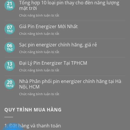
sánh
Tổng hợp 10 loại pin thay cho đèn năng lượng
SỈ
21
pin
PIN
Th4
mặt trời
CR2032
MAXELL
ở
Chức năng bình luận bị tắt
của
TẠI
Tổng
các
HÀ
hợp
Giá Pin Energizer Mới Nhất
hãng:
07
NỘI
10
Energizer,
Th2
&
ở
Chức năng bình luận bị tắt
loại
Panasonic
TP.HCM:
Giá
pin
và
UY
Pin
Sạc pin energizer chính hãng, giá rẻ
06
thay
Maxell:
TÍN,
Energizer
Th2
cho
Pin
CHIẾT
ở
Chức năng bình luận bị tắt
Mới
đèn
nào
KHẤU
Sạc
Nhất
năng
bền
CAO,
pin
Đại Lý Pin Energizer Tại TPHCM
13
lượng
hơn?
HÀNG
energizer
Th1
mặt
ở
Chức năng bình luận bị tắt
CHÍNH
chính
trời
Đại
HÃNG
hãng,
Lý
Nhà Phân phối pin energizer chính hãng tại Hà
20
giá
Pin
Th12
Nội, HCM
rẻ
Energizer
ở
Chức năng bình luận bị tắt
Tại
Nhà
TPHCM
Phân
phối
QUY TRÌNH MUA HÀNG
pin
energizer
chính
1. Đặt hàng và thanh toán
hãng