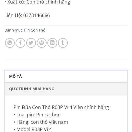
• Xuất xứ: Con thỏ chính hãng
Liên Hệ: 0373146666
Danh mục:
Pin Con Thỏ
MÔ TẢ
QUY TRÌNH MUA HÀNG
Pin Đũa Con Thỏ R03P Vỉ 4 Viên chính hãng
• Loại pin: Pin cacbon
• Hãng: con thỏ việt nam
• Model:R03P Vỉ 4