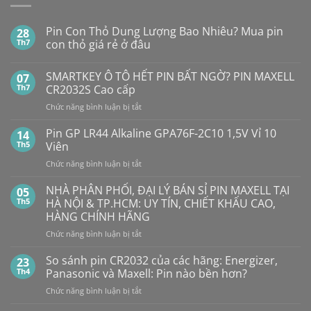
Pin Con Thỏ Dung Lượng Bao Nhiêu? Mua pin
28
Th7
con thỏ giá rẻ ở đâu
Không
có
SMARTKEY Ô TÔ HẾT PIN BẤT NGỜ? PIN MAXELL
07
bình
luận
Th7
CR2032S Cao cấp
ở
Pin
ở
Chức năng bình luận bị tắt
Con
SMARTKEY
Thỏ
Ô
Dung
Pin GP LR44 Alkaline GPA76F-2C10 1,5V Vỉ 10
14
Lượng
TÔ
Th5
Viên
Bao
HẾT
Nhiêu?
ở
Chức năng bình luận bị tắt
PIN
Mua
Pin
pin
BẤT
con
GP
NHÀ PHÂN PHỐI, ĐẠI LÝ BÁN SỈ PIN MAXELL TẠI
NGỜ?
05
thỏ
LR44
PIN
Th5
HÀ NỘI & TP.HCM: UY TÍN, CHIẾT KHẤU CAO,
giá
Alkaline
rẻ
MAXELL
HÀNG CHÍNH HÃNG
ở
GPA76F-
CR2032S Cao
đâu
ở
Chức năng bình luận bị tắt
2C10
cấp
NHÀ
1,5V
PHÂN
Vỉ
So sánh pin CR2032 của các hãng: Energizer,
23
PHỐI,
10
Th4
Panasonic và Maxell: Pin nào bền hơn?
ĐẠI
Viên
ở
Chức năng bình luận bị tắt
LÝ
So
BÁN