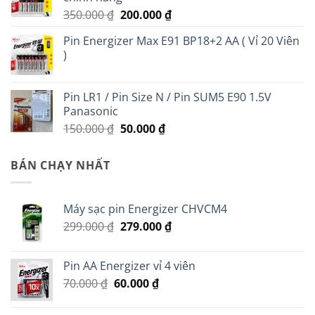
Giá
Giá
350.000
₫
200.000
₫
gốc
hiện
Pin Energizer Max E91 BP18+2 AA ( Vỉ 20 Viên
là:
tại
)
350.000 ₫.
là:
200.000 ₫.
Pin LR1 / Pin Size N / Pin SUM5 E90 1.5V
Panasonic
Giá
Giá
150.000
₫
50.000
₫
gốc
hiện
là:
tại
BÁN CHẠY NHẤT
150.000 ₫.
là:
50.000 ₫.
Máy sạc pin Energizer CHVCM4
Giá
Giá
299.000
₫
279.000
₫
gốc
hiện
là:
tại
Pin AA Energizer vỉ 4 viên
299.000 ₫.
là:
Giá
Giá
70.000
₫
60.000
₫
279.000 ₫.
gốc
hiện
là:
tại