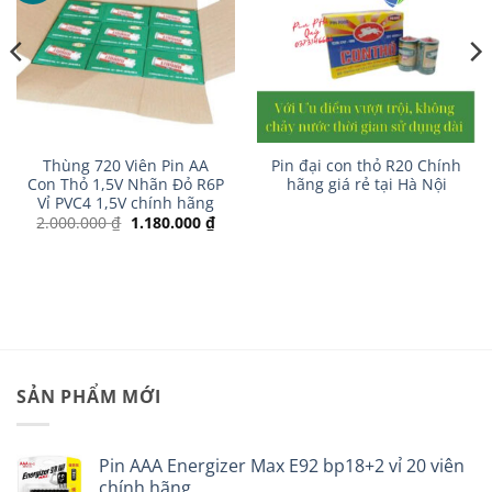
Thùng 720 Viên Pin AA
Pin đại con thỏ R20 Chính
Con Thỏ 1,5V Nhãn Đỏ R6P
hãng giá rẻ tại Hà Nội
Vỉ PVC4 1,5V chính hãng
Giá
Giá
2.000.000
₫
1.180.000
₫
gốc
hiện
là:
tại
 ₫.
2.000.000 ₫.
là:
1.180.000 ₫.
SẢN PHẨM MỚI
Pin AAA Energizer Max E92 bp18+2 vỉ 20 viên
chính hãng