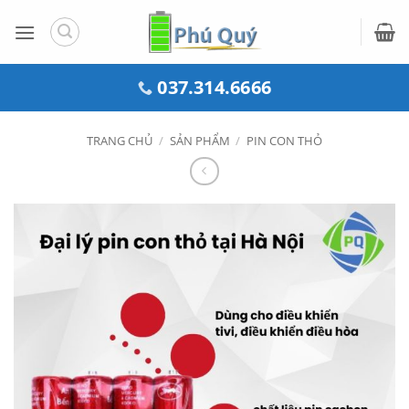
Bỏ
qua
nội
dung
037.314.6666
TRANG CHỦ
/
SẢN PHẨM
/
PIN CON THỎ