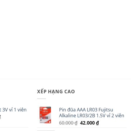
XẾP HẠNG CAO
 3V vỉ 1 viên
Pin đũa AAA LR03 Fujitsu
Alkaline LR03/2B 1.5V vỉ 2 viên
Giá
₫
Giá
Giá
hiện
60.000
₫
42.000
₫
gốc
hiện
tại