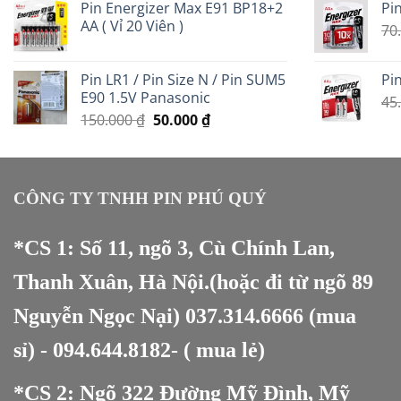
Pin Energizer Max E91 BP18+2
Pin
là:
tại
AA ( Vỉ 20 Viên )
350.000 ₫.
là:
70
200.000 ₫.
Pin LR1 / Pin Size N / Pin SUM5
Pin
E90 1.5V Panasonic
45
Giá
Giá
150.000
₫
50.000
₫
gốc
hiện
là:
tại
150.000 ₫.
là:
50.000 ₫.
CÔNG TY TNHH PIN PHÚ QUÝ
*CS 1: Số 11, ngõ 3, Cù Chính Lan,
Thanh Xuân, Hà Nội.(hoặc đi từ ngõ 89
Nguyễn Ngọc Nại)
037.314.6666
(mua
sỉ) -
094.644.8182
- ( mua lẻ)
*CS 2: Ngõ 322 Đường Mỹ Đình, Mỹ