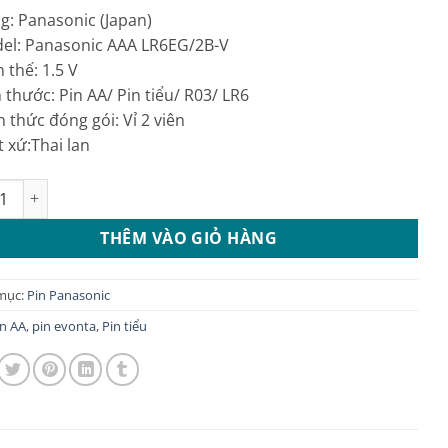
g: Panasonic (Japan)
del: Panasonic AAA LR6EG/2B-V
n thế: 1.5 V
h thước: Pin AA/ Pin tiểu/ R03/ LR6
h thức đóng gói: Vỉ 2 viên
t xứ:Thai lan
volta Panasonic AA – LR6EG/2B-V số lượng
THÊM VÀO GIỎ HÀNG
mục:
Pin Panasonic
in AA
,
pin evonta
,
Pin tiểu