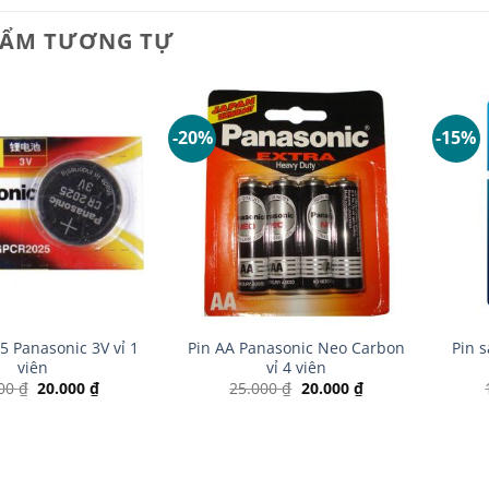
HẨM TƯƠNG TỰ
-20%
-15%
+
+
5 Panasonic 3V vỉ 1
Pin AA Panasonic Neo Carbon
Pin 
viên
vỉ 4 viên
Giá
Giá
Giá
Giá
000
₫
20.000
₫
25.000
₫
20.000
₫
gốc
hiện
gốc
hiện
là:
tại
là:
tại
25.000 ₫.
là:
25.000 ₫.
là:
20.000 ₫.
20.000 ₫.