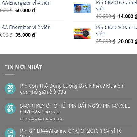
Pin CR2016 Cameli
 AA Energizer vỉ 4 viên
là:
tại
13.000 ₫
viên
Giá
Giá
.000
₫
60.000
299.000 ₫.
₫
là:
Giá
19.000
₫
14.000
gốc
hiện
279.000 ₫.
gốc
là:
tại
 AA Energizer vỉ 2 viên
Pin CR2025 Panaso
là:
70.000 ₫.
là:
viên
Giá
Giá
.000
₫
35.000
₫
19.000 ₫
60.000 ₫.
gốc
hiện
Giá
25.000
₫
20.000
là:
tại
gốc
45.000 ₫.
là:
là:
35.000 ₫.
25.000 ₫
TIN MỚI NHẤT
Pin Con Thỏ Dung Lượng Bao Nhiêu? Mua pin
28
Th7
con thỏ giá rẻ ở đâu
Không
có
SMARTKEY Ô TÔ HẾT PIN BẤT NGỜ? PIN MAXELL
07
bình
luận
Th7
CR2032S Cao cấp
ở
Pin
ở
Chức năng bình luận bị tắt
Con
SMARTKEY
Thỏ
Ô
Dung
Pin GP LR44 Alkaline GPA76F-2C10 1,5V Vỉ 10
14
Lượng
TÔ
Th5
Viên