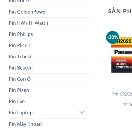
Pin Rocket
SẢN P
Pin GoldenPower
Pin HW ( Hi Watt )
Pin PhiLips
-19%
-20%
Pin Pkcell
Pin Tcbest
Pin Beston
Pin Con Ó
+
+
Pin Pisen
 Panasonic
Pin CR202
Pin AAA Panasonic vỉ 4 viên
Ah vỉ 4 viên
Giá
Giá
54.000
₫
44.000
₫
Pin Eve
gốc
hiện
Giá
Giá
320.000
₫
25.
là:
tại
gốc
hiện
54.000 ₫.
là:
Pin Laptop
là:
tại
44.000 ₫.
350.000 ₫.
là:
320.000 ₫.
Pin Máy Khoan