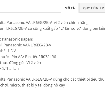
MÔ TẢ
QUY TRÌNH 
olta Panasonic AA LR6EG/2B-V vỉ 2 viên chính hãng
 pin :LR6EG/2B-V có công xuất gấp 1.7 lần so với dòng pin kiề
: Panasonic (Japan)
l: Panasonic AAA LR6EG/2B-V
thế: 1.5 V
 thước: Pin AA/ Pin tiểu/ R03/ LR6
 thức đóng gói: Vỉ 2 viên
 xứ:Thai lan
olta Panasonic AA LR6EG/2B-V dùng cho các thiết bị tiêu thụ
chơi, micro, thiết bị y tế, đồng hồ cây