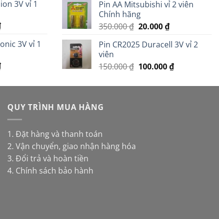
on 3V vỉ 1
Pin AA Mitsubishi vỉ 2 viên
là:
tại
.
là:
Chính hãng
60.000 ₫.
là:
11.000 ₫.
Giá
₫
Giá
Giá
350.000
₫
20.000
₫
42.000 ₫.
hiện
gốc
hiện
nic 3V vỉ 1
Pin CR2025 Duracell 3V vỉ 2
tại
là:
tại
viên
.
là:
350.000 ₫.
là:
Giá
₫
Giá
Giá
14.000 ₫.
150.000
₫
100.000
₫
20.000 ₫.
hiện
gốc
hiện
tại
là:
tại
.
là:
150.000 ₫.
là:
20.000 ₫.
QUY TRÌNH MUA HÀNG
100.000 ₫.
1. Đặt hàng và thanh toán
2. Vận chuyển, giao nhận hàng hóa
3. Đổi trả và hoàn tiền
4. Chính sách bảo hành