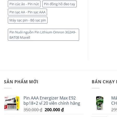
Pin cúc áo - Pin nút
Pin đồng hồ đeo tay
Pin sạc AA - Pin sạc AAA
Máy sạc pin - Bộ sạc pin
Pin Nuôi nguồn Pin Lithium Omron 3G2A9-
BAT08 Maxell
SẢN PHẨM MỚI
BÁN CHẠY
Pin AAA Energizer Max E92
Má
bp18+2 vỉ 20 viên chính hãng
CH
Giá
Giá
350.000
₫
200.000
₫
29
gốc
hiện