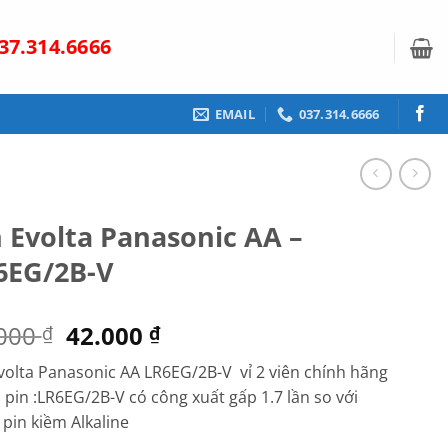
37.314.6666
EMAIL
037.314.6666
n Evolta Panasonic AA –
6EG/2B-V
Giá
Giá
.000
42.000
₫
₫
gốc
hiện
volta Panasonic AA LR6EG/2B-V vỉ 2 viên chính hãng
là:
tại
i pin :LR6EG/2B-V có công xuất gấp 1.7 lần so với
45.000 ₫.
là:
pin kiềm Alkaline
42.000 ₫.