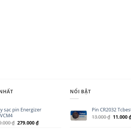
 NHẤT
NỔI BẬT
y sạc pin Energizer
Pin CR2032 Tcbest
VCM4
Giá
13.000
₫
11.000
Giá
Giá
9.000
₫
279.000
₫
gốc
gốc
hiện
là: