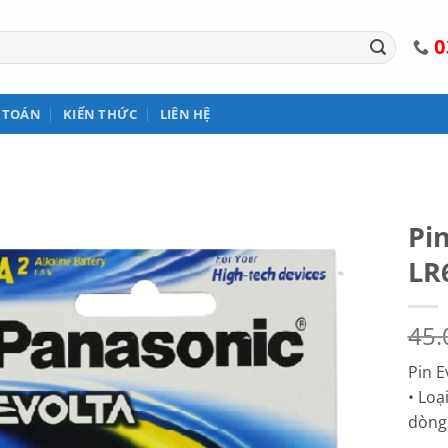
0
 TOÁN
KIẾN THỨC
LIÊN HỆ
Pi
LR
45
Pin E
• Loạ
dòng 