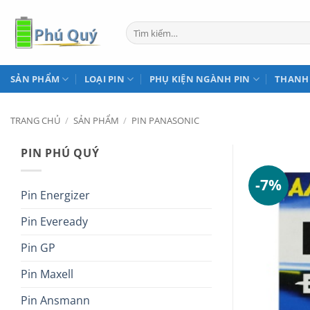
Bỏ
qua
Tìm
kiếm:
nội
dung
SẢN PHẨM
LOẠI PIN
PHỤ KIỆN NGÀNH PIN
THANH
TRANG CHỦ
/
SẢN PHẨM
/
PIN PANASONIC
PIN PHÚ QUÝ
-7%
Pin Energizer
Pin Eveready
Pin GP
Pin Maxell
Pin Ansmann