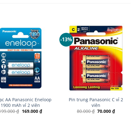
-13%
+
sạc AA Panasonic Eneloop
Pin trung Panasonic C vỉ 2
1900 mAh vỉ 2 viên
viên
Giá
Giá
Giá
Giá
199.000
₫
169.000
₫
80.000
₫
70.000
₫
gốc
hiện
gốc
hiện
là:
tại
là:
tại
199.000 ₫.
là:
80.000 ₫.
là:
169.000 ₫.
70.000 ₫.