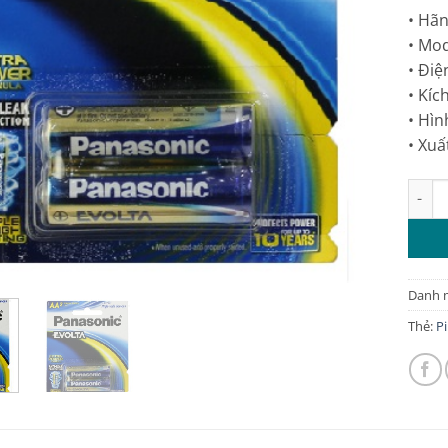
• Hãn
• Mo
• Điệ
• Kíc
• Hìn
• Xuấ
Pin E
Danh 
Thẻ:
P